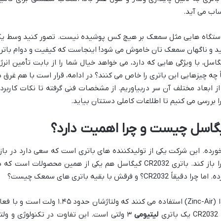
اب می آید.
 دستگاه هایی مثل سمعک بر هیچ کس پوشیده نیست. تصور کنید وسط ی
ید و ناگهان سمعک تان خاموش می شود! اینجاست که کیفیت و دوام باتر
را نشان می دهد. باتری CR2032 گیگاسل، با ویژگی هایی که دارد، می خواهد خیال شما را از بابت تأمین انر
 چه چیزهایی این باتری را خاص می کنند؟ در ادامه، قرار است با هم غرق د
ز ابعاد مختلف آن سر دربیاوریم. از مشخصات فنی گرفته تا نکات کاربرد
 بررسی می کنیم تا اطلاعات کاملی دستتان بیاید.
خورده. این شرکت یکی از تولیدکننده های باتری است که سعی دارد در بازا
رقابتی، با محصولات باکیفیت جای خودش را باز کند. باتری CR2032 گیگاسل هم یکی از همین محصولات است که
با بقیه باتری های سمعک چیست؟
خب، بیشتر سمعک ها از باتری های روی-هوا (Zinc-Air) استفاده می کنند که ولتاژشان حدود ۱.۴۵ ولت است و
ی
لیتیومی
۳ ولتی است. این تفاوت در تکنولوژی و ولتا