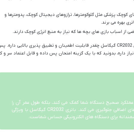
ی کوچک پزشکی مثل گلوکومترها، ترازوهای دیجیتال کوچک، پدومترها و
تری بهره می برند.
ی از اسباب بازی های بچه ها که نیاز به منبع انرژی کوچک دارند.
این تنوع در کاربردها نشون می ده که باتری CR2032 گیگاسل چقدر قابلیت اطمینان و تطبیق پذیری بالایی داره. پ
یاز داره، بدونید که با یک گزینه امتحان پس داده و قابل اعتماد سر و کا
 عملکرد صحیح دستگاه شما کمک می کند، بلکه طول عمر آن را
نیز افزایش می دهد و از هزینه های اضافی جلوگیری می کند. باتری CR2032 گیگاسل با ویژگی
مندانه برای دستگاه های الکترونیکی حساس شماست.