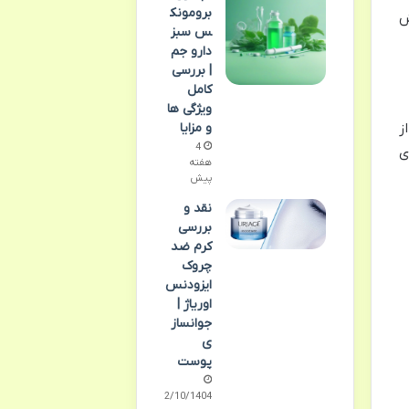
برومونک
ش
س سبز
دارو جم
| بررسی
کامل
ویژگی ها
و مزایا
فراتر از
4
ی
هفته
پیش
نقد و
بررسی
کرم ضد
چروک
ایزودنس
اوریاژ |
جوانساز
ی
پوست
02/10/1404