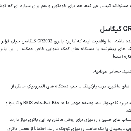
ب مسئولانه تبدیل می کنه، هم برای خودتون و هم برای سیاره ای که تو
شاید در عنوان مقاله اسم باتری سمعک اومده باشه، اما واقعیت اینه که کاربرد باتری CR2032 گیگاسل خیلی 
 های پیشرفته یا دستگاه های کمک شنوایی خاص ممکنه از این باتر
کاره است!
نید، حسابی طولانیه:
های ماشین، درب پارکینگ یا حتی دستگاه های الکترونیکی خانگی از
باتری CR2032 روی مادربرد کامپیوتر شما وظیفه مهمی داره؛ حفظ تنظیمات BIOS و تاریخ و
شه.
اب های جیبی و رومیزی برای روشن ماندن به این باتری نیاز دارند.
 دیجیتال یا یک ساعت رومیزی کوچک دارید، احتمالاً از همین باتری