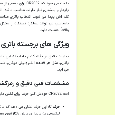
باعث می شود که 2032
پایداری بیشتری نیاز دارند، مناسب باشد. 
کله اش پیدا می شود. انتخاب باتری مناس
نامناسب می تواند عملکرد دستگاه را مختل
واقعاً اهمیت دارد.
ویژگی های برجسته باتری سمعک 2032
بیایید دقیق تر نگاه کنیم به اینکه این با
باتری، مثل هر قطعه الکترونیکی دیگری، ش
می آید.
مشخصات فنی دقیق و رمزگشایی 32
اسم CR2032 خودش کلی حرف برای گفتن دارد. هر کدام از حروف و اعدادش، یک اطلاعات مهم را منتقل می کنند:
حرف C:
این حرف نشان می دهد که با
لیتیومی به پایداری بالای ولتاژشون مع