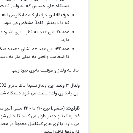
دستگاه های حساس که به ولتاژ ثابت نی
حرف R:
این حرف از کلمه انگلیسی Round گرفته شده و به ما می گوید که شکل باتری،
که با دیدنش کاملاً مشخص می شود.
عدد ۲۰:
این عدد به قطر باتری اشاره دارد 
دارد.
عدد ۳۲:
تا ضخامت واقعی به میلی متر به دس
حالا به ولتاژ و ظرفیت باتری بپردازیم:
ولتاژ: ۳ ولت.
این پایداری ولتاژ باعث می شود دستگاه شما 
ظرفیت:
ذخیره کند و چقدر طول می کشد تا خالی شود
می دارد. باتری های گیگاسل معمولاً در محدو
کاربردها کافی است.