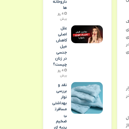
داروخانه‌
ها
4 روز
پیش
ک
علل
ی
اصلی
ژی
کاهش
ر
میل
ی
جنسی
در زنان
چیست؟
4 روز
پیش
نقد و
ر
بررسی
 در
نوار
بهداشتی
مسافرت
ی
 با فعال
ضخیم
ژ
پنبه ای