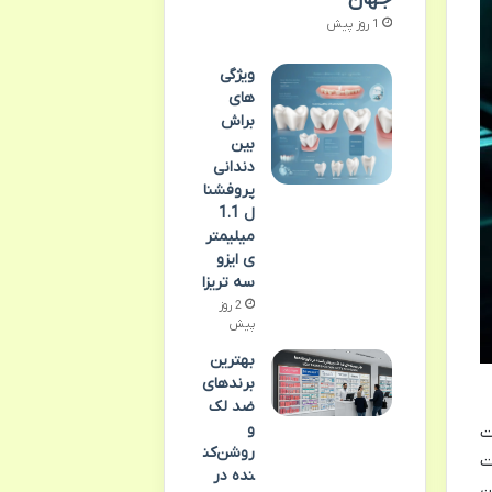
1 روز پیش
ویژگی
های
براش
بین
دندانی
پروفشنا
ل 1.1
میلیمتر
ی ایزو
سه تریزا
2 روز
پیش
بهترین
برندهای
ضد لک
و
متر ضخامت
روشن‌کن
ت
نده در
ن