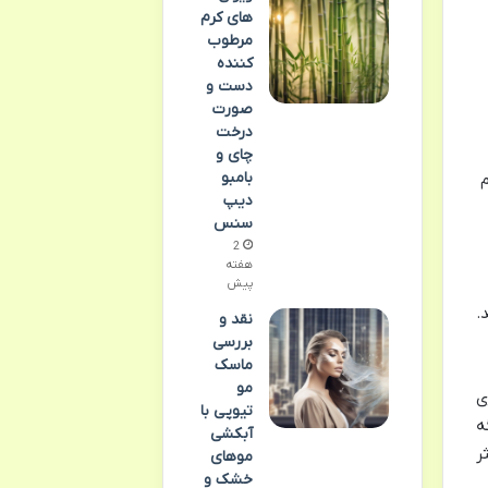
های کرم
مرطوب
کننده
دست و
صورت
درخت
چای و
بامبو
سیم کنیم
دیپ
سنس
2
هفته
پیش
د.
نقد و
بررسی
ماسک
مو
ژی
تیوپی با
ه
آبکشی
ر
موهای
خشک و