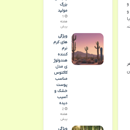
و
بزرگ
مولپد
و
1
ا
هفته
،
پیش
ویژگی
های کرم
نرم
کننده
هندولوژ
ر
ی مدل
ن
کاکتوس
مناسب
پوست
خشک و
آسیب
دیده
2
هفته
پیش
ویژگی