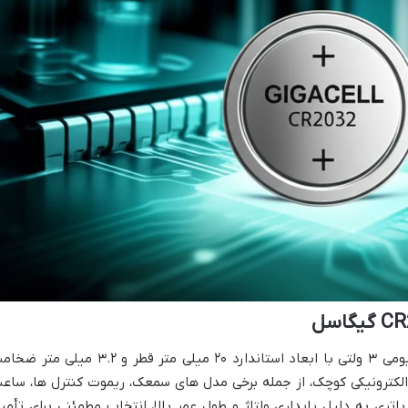
باتری CR2032 گیگاسل یک منبع انرژی لیتیومی ۳ ولتی با ابعاد استاندارد ۲۰ میلی متر قطر و ۳.۲ میلی 
لکترونیکی کوچک، از جمله برخی مدل های سمعک، ریموت کنترل ها، ساع
 باتری به دلیل پایداری ولتاژ و طول عمر بالا، انتخاب مطمئنی برای تأمی