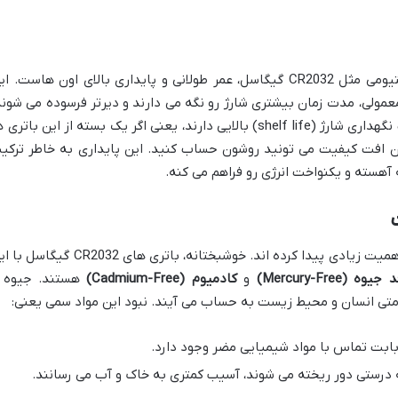
یکی از دلایل اصلی محبوبیت باتری های لیتیومی مثل CR2032 گیگاسل، عمر طولانی و پایداری بالای اون هاست. 
معمولی، مدت زمان بیشتری شارژ رو نگه می دارند و دیرتر فرسوده می شوند
حتی وقتی ازشون استفاده نمی کنید، قابلیت نگهداری شارژ (shelf life) بالایی دارند، یعنی اگر یک بسته از این باتر
بدون افت کیفیت می تونید روشون حساب کنید. این پایداری به خاطر ترکی
هسته و یکنواخت انرژی رو فراهم می کنه.
این روزها، مسائل زیست محیطی و سلامت اهمیت زیادی پیدا کرده اند. خوشبختانه، باتری های CR2032 گ
یوه (Mercury-Free)
و
کادمیوم (Cadmium-Free)
هستند. جیوه 
امتی انسان و محیط زیست به حساب می آیند. نبود این مواد سمی یعنی:
بابت تماس با مواد شیمیایی مضر وجود دارد.
 درستی دور ریخته می شوند، آسیب کمتری به خاک و آب می رسانند.