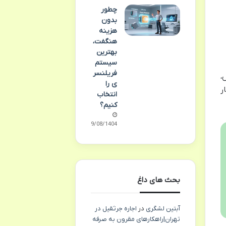
چطور
بدون
هزینه
هنگفت،
بهترین
سیستم
فریلنسر
س،
ی را
ر
انتخاب
کنیم؟
29/08/1404
بحث های داغ
آبتین لشگری
در
اجاره جرثقیل در
تهران|راهکارهای مقرون به صرفه