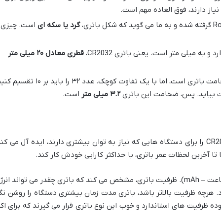
از دارند، فوق العاده مهم است.
گرد یا سکه ای
است. چیزی
و به میلی متر است. یعنی باتری CR2032،
قطری معادل ۲۰ میلی متر
این عدد هم نشان دهنده ضخامت باتری است، اما با یک تفاوت کوچک. عدد ۳۲ را باید بر ۱۰ تق
ت بیاید. پس، ضخامت این باتری
۳.۲ میلی متر
است.
این ولتاژ نسبتاً بالا، باتری CR2032 را برای دستگاه هایی که نیاز به توان بیشتری دارند، ایده آل می کن
تا آخرین لحظات عمر باتری، با حداکثر کارایی خودش کار کند.
(معمولاً بین ۲۱۰ تا ۲۴۰ میلی آمپر ساعت – mAh). ظرفیت باتری، مشخص می کند که باتری چقدر می تواند انر
. هرچه ظرفیت بالاتر باشد، باتری مدت زمان بیشتری دستگاه را روشن نگ
ده ظرفیت های استاندارد و خوب این نوع باتری قرار می گیرند که برای اکث