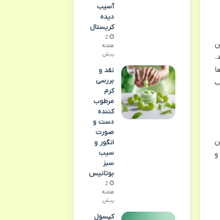
آسیب
دیده
کریستال
2
این
هفته
پیش
.
ی ها
نقد و
بررسی
ب
کرم
مرطوب
کننده
دست و
صورت
یگاسل با این
انگور و
سیب
و
سبز
بوتانیس
2
هفته
پیش
کپسول