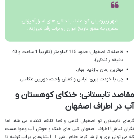
شهر زیرزمینی کرد علیا، با دالان های اسرارآمیزش،
سفری به عمق تاریخ ایران رو برات رقم می زنه.
فاصله تا اصفهان: حدود 115 کیلومتر (تقریباً 1 ساعت و 40
دقیقه رانندگی).
بهترین زمان بازدید: بهار.
چی با خودت ببری: لباس و کفش راحت، دوربین عکاسی.
مقاصد تابستانی: خنکای کوهستان و
آب در اطراف اصفهان
گرمای تابستون تو اصفهان گاهی واقعا کلافه کننده می شه، اما
نگران نباش! اطراف اصفهان کلی جای خنک و خوش آب وهوا هست
که می تونی بری و از شر گرما خلاص شی. از آبشارهای پرآب گرفته تا