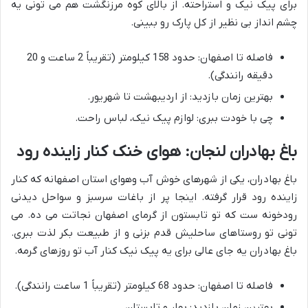
برای پیک نیک و استراحته. از بالای کوه مرزنگشت هم می تونی یه
چشم انداز بی نظیر از کل پارک رو ببینی.
فاصله تا اصفهان: حدود 158 کیلومتر (تقریباً 2 ساعت و 20
دقیقه رانندگی).
بهترین زمان بازدید: از اردیبهشت تا شهریور.
چی با خودت ببری: لوازم پیک نیک، لباس راحت.
باغ بهادران لنجان: هوای خنک کنار زاینده رود
باغ بهادران، یکی از شهرهای خوش آب وهوای استان اصفهانه که کنار
زاینده رود قرار گرفته. اینجا پر از باغات سرسبز و سواحل دیدنی
رودخونه ست که تو تابستون از گرمای اصفهان نجاتت می ده. می
تونی تو روستاهای ساحلیش قدم بزنی و از طبیعت بکر لذت ببری.
باغ بهادران یه جای عالی برای یه پیک نیک کنار آب تو روزهای گرمه.
فاصله تا اصفهان: حدود 68 کیلومتر (تقریباً 1 ساعت رانندگی).
بهترین زمان بازدید: بهار و تابستان.