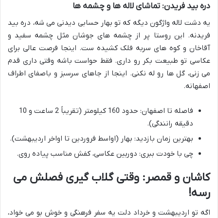
دره بید فریدن: تماشای لاله ها و چشمه ها
یه دشت لاله واژگون دیگه که تو بهار حسابی دیدنی می شه، دره بید
فریدنه. این روستا پر از چشمه های جوشان مثل چشمه سفید و
آقاخان و کوه های سربه فلک کشیده ست. اینجا فرصت عالی برای
عکاسی تو طبیعت بکر رو داری. فقط حواست باشه وقتی داری قدم
می زنی، گل ها رو له نکنی. اینجا از جاهای سرسبز و باصفای اطراف
اصفهانه.
فاصله تا اصفهان: حدود 160 کیلومتر (تقریباً 2 ساعت و 10
دقیقه رانندگی).
بهترین زمان بازدید: بهار (اواسط فروردین تا اواخر اردیبهشت).
چی با خودت ببری: دوربین عکاسی، کفش مناسب پیاده روی.
کاشان و قمصر: وقتی گلاب گیری فصلش می
رسه!
اگه تو اردیبهشت و خرداد دلت یه سفر فرهنگی و خوش بو می خواد،