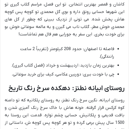
کاشان و قمصر بهترین انتخابن. تو این فصل، مراسم گلاب گیری تو
این شهرها حسابی رونق داره و بوی گل محمدی تو کوچه پس کوچه
هاش پخش شده. می تونی از نزدیک ببینی که چطور از گل های
محمدی خوش عطر، گلاب ناب می گیرن و یه عالمه سوغاتی خوش بو
برای خودت بخری. این سفر یه جورایی هم فال هم تماشاست!
فاصله تا اصفهان: حدود 208 کیلومتر (تقریباً 2 ساعت
رانندگی).
بهترین زمان بازدید: اردیبهشت و خرداد (فصل گلاب گیری).
چی با خودت ببری: دوربین عکاسی، کیف برای خرید سوغاتی.
روستای ابیانه نطنز: دهکده سرخ رنگ تاریخ
روستای ابیانه، نگین سرخ رنگ نطنز، یه روستای پلکانیه که تو دامنه
کوه کرکس قرار گرفته. خونه هاش با خاک سرخ رنگ آمیزی شدن و
بافت قدیمی و پلکانیش، حسابی چشم نوازه. قدمت این روستا به
1500 سال پیش برمی گرده و تو هر کوچه پس کوچه ش، داستانی از