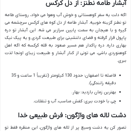
آبشار طامه نطنز: از دل کرکس
اگه دلت یه سفر کوهستانی و خوش آب وهوا می خواد، روستای طامه
تو نطنز گزینه خوبیه. آبشار طامه از دل کوه های کرکس سرچشمه می
گیره و با هیجان به سمت پایین سرازیر می شه. این آبشار تو دره
پاپول قرار گرفته و فضای دلنشینی برای طبیعت گردی و یه پیک نیک
بهاری داره. دره پاکدار هم مسیر صعود به قله کرکسه که اگه اهل
کوهنوردی باشی، می تونی از کنار آبشار و طبیعت زیبای اونجا لذت
ببری.
فاصله تا اصفهان: حدود 130 کیلومتر (تقریباً 1 ساعت و 35
دقیقه رانندگی).
بهترین زمان بازدید: بهار.
چی با خودت ببری: کفش مناسب، آب و تنقلات.
دشت لاله های واژگون: فرش طبیعی خدا
تصور کن یه دشت وسیع پر از لاله های واژگون، این منظره فقط تو