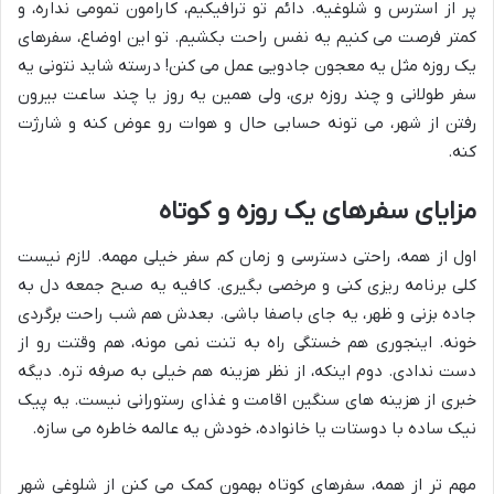
پر از استرس و شلوغیه. دائم تو ترافیکیم، کارامون تمومی نداره، و
کمتر فرصت می کنیم یه نفس راحت بکشیم. تو این اوضاع، سفرهای
یک روزه مثل یه معجون جادویی عمل می کنن! درسته شاید نتونی یه
سفر طولانی و چند روزه بری، ولی همین یه روز یا چند ساعت بیرون
رفتن از شهر، می تونه حسابی حال و هوات رو عوض کنه و شارژت
کنه.
مزایای سفرهای یک روزه و کوتاه
اول از همه، راحتی دسترسی و زمان کم سفر خیلی مهمه. لازم نیست
کلی برنامه ریزی کنی و مرخصی بگیری. کافیه یه صبح جمعه دل به
جاده بزنی و ظهر، یه جای باصفا باشی. بعدش هم شب راحت برگردی
خونه. اینجوری هم خستگی راه به تنت نمی مونه، هم وقتت رو از
دست ندادی. دوم اینکه، از نظر هزینه هم خیلی به صرفه تره. دیگه
خبری از هزینه های سنگین اقامت و غذای رستورانی نیست. یه پیک
نیک ساده با دوستات یا خانواده، خودش یه عالمه خاطره می سازه.
مهم تر از همه، سفرهای کوتاه بهمون کمک می کنن از شلوغی شهر