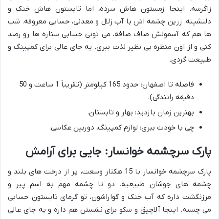
زاگرسه. اینجا زمستون هاش سرده، اما تابستون هاش خنک و
دلنشینه. زرین چشمه اش با آب زلال و معدنی، حسابی معروفه. شب
ها هم که آسمونش صاف صافه، می تونی حسابی ستاره ها رو رصد
کنی و از اون منظره بی نظیر لذت ببری. یه جای عالی برای کمپینگ و
طبیعت گردی.
فاصله تا اصفهان: حدود 165 کیلومتر (تقریباً 1 ساعت و 50
دقیقه رانندگی).
بهترین زمان بازدید: بهار و تابستان.
چی با خودت ببری: لوازم کمپینگ، دوربین عکاسی.
پارک سرچشمه خوانسار: جایی برای آرامش
پارک سرچشمه خوانسار با 15 هکتار وسعت، پر از درخت های بلند و
چشمه های جوشان طبیعیه. دو تا چشمه مهم به اسم پیر و
مرزنگشت داره که آب خنک و گواراشون، تو گرمای تابستون حسابی
می چسبه. اینجا آلاچیق و سکو برای نشستن هم داره و یه جای عالی