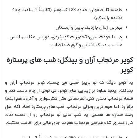
فاصله تا اصفهان: حدود 128 کیلومتر (تقریباً 1 ساعت و 46
دقیقه رانندگی).
بهترین زمان بازدید: پاییز و زمستان.
چی با خودت ببری: تجهیزات کویرگردی، دوربین عکاسی، لباس
مناسب، عینک آفتابی و کرم ضدآفتاب.
کویر مرنجاب آران و بیدگل: شب های پرستاره
کویر
یه کویر دیگه که تو پاییز خیلی می چسبه، کویر مرنجاب آران و
بیدگله. اینجا علاوه بر زیبایی های کویر، می تونی از چاه دست کند و
قلعه مرنجاب دیدن کنی. تفریحاتی مثل شترسواری و آفرود هم اینجا
برقراره. اما مهم ترین ویژگی مرنجاب، شب های پرستاره اشه. اگه اهل
رصد ستاره ها هستی، یه شب مانی تو مرنجاب رو از دست نده.
کاروانسرای شاه عباسی مرنجاب هم یه جای عالی برای اقامت سنتیه.