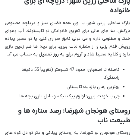
پارک ساحلی زرین شهر: دریاچه ای برای
خانواده
پارک ساحلی زرین شهر، با اون همه فضای سبز و دریاچه مصنوعی
بزرگش، یه جای عالی برای تفریح خانوادگی تو تابستونه. آب وهوای
خنک و مطلوبی داره و می تونی قایق سواری کنی، یا تو مسیر پیاده
رویش قدم بزنی و از منظره لذت ببری. برای بچه ها هم زمین بازی
داره و کلا یه محیط شاد و آروم برای یه روز تعطیل به حساب می آد.
فاصله تا اصفهان: حدود 47 کیلومتر (تقریباً 55 دقیقه
رانندگی).
بهترین زمان بازدید: تابستان.
چی با خودت ببری: لوازم پیک نیک، وسایل بازی بچه ها.
روستای هونجان شهرضا: رصد ستاره ها و
طبیعت ناب
روستای هونجان تو شهرضا، یه روستای ییلاقی و بکر تو دل کوه های