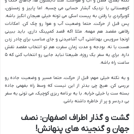
نکته بعدی، فصل و آب و هواست. مثلا تابستون ها، جاهای خنک و
کوهستانی یا نزدیک آبشار حسابی می چسبه. اما پاییز و زمستون،
کویرگردی یا رفتن به پیست اسکی می تونه خیلی هیجان انگیز باشه.
پس قبل از حرکت، حتما وضعیت آب و هوا رو چک کن. امکانات
رفاهی مقصد هم مهمه. مثلا اگه قصد کمپینگ داری، باید ببینی
اونجا سرویس بهداشتی، آب آشامیدنی و جای مناسب برای چادر زدن
هست یا نه. بودجه و مدت زمان سفرت هم تو انتخاب مقصد نقش
داره. برای یه سفر یک روزه، طبیعتا نباید جایی رو انتخاب کنی که ۵
ساعت راه باشه.
و یه نکته خیلی مهم: قبل از حرکت، حتما مسیر و وضعیت جاده رو
بررسی کن. هیچ چی بدتر از این نیست که وسط راه بفهمی جاده
بسته ست یا خیلی خرابه. با یه برنامه ریزی کوچیک، می تونی یه سفر
بی دردسر و پر از خاطره داشته باشی.
گشت و گذار اطراف اصفهان: نصف
جهان و گنجینه های پنهانش!