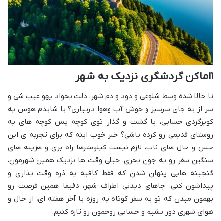
۱اماکن گردشگری نزدیک به شهر
تا حالا شده وسط شلوغی و دود و دم شهر، دلت بخواد یهو غیب شی و
سر از یه جای سرسبز و خوش آب وهوا دربیاری؟ یا شایدم هوس یه
کویرگردی حسابی، یا گشت و گذار توی کوچه پس کوچه های یه
روستای قدیمی رو کرده باشی؟ خبر خوب اینه که برای تجربه ی این
حس و حال های ناب، لازم نیست کیلومترها راه بری و هزینه های
سنگین سفر رو به جون بخری. خیلی وقت ها نزدیک همین شهرمون،
گنجینه هایی پنهان شدن که فقط کافیه یه ذره وقت بذاری و
پیداشون کنی. جاهای دیدنی اطراف شهر، دقیقا همین فرصت رو
بهمون میدن که تو یه سفر کوتاه یه روزه یا آخر هفته ای، از حال و
هوای شهری دور بشیم و حسابی روحمون رو تازه کنیم.