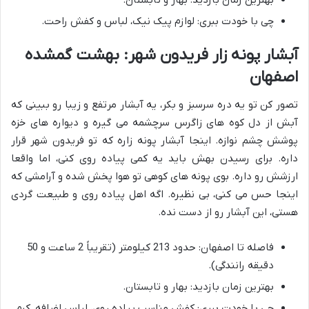
چی با خودت ببری: لوازم پیک نیک، لباس و کفش راحت.
آبشار پونه زار فریدون شهر: بهشت گمشده
اصفهان
تصور کن تو یه دره سرسبز و بکر، یه آبشار مرتفع و زیبا رو ببینی که
آبش از دل کوه های زاگرس سرچشمه می گیره و دیواره های خزه
پوشش چشم نوازه. اینجا آبشار پونه زاره که تو فریدون شهر قرار
داره. برای رسیدن بهش باید یه کمی پیاده روی کنی، اما واقعا
ارزشش رو داره. بوی پونه های کوهی تو هوا پخش شده و آرامشی که
اینجا حس می کنی، بی نظیره. اگه اهل پیاده روی و طبیعت گردی
هستی، این آبشار رو از دست نده.
فاصله تا اصفهان: حدود 213 کیلومتر (تقریباً 2 ساعت و 50
دقیقه رانندگی).
بهترین زمان بازدید: بهار و تابستان.
چی با خودت ببری: کفش مناسب پیاده روی، لباس اضافه، کرم