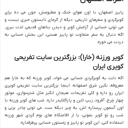
پاییز اصفهان، با اون هوای خنک و مطبوعش، جون می ده برای
کویرگردی و سفرهای تاریخی. دیگه از گرمای تابستون خبری نیست و
می تونی حسابی از آرامش کویر و دیدن بناهای قدیمی لذت ببری.
اگه دنبال یه سفر متفاوت تو پاییز هستی، این بخش حسابی به
دردت می خوره.
کویر ورزنه (خارا): بزرگترین سایت تفریحی
کویری ایران
اگه دلت یه کویرگردی حسابی می خواد، کویر ورزنه که به خارا هم
معروفه، نگین شرق اصفهانه. اینجا بزرگترین سایت تفریحی کویری
ایران رو داره و کلی تفریحات هیجان انگیز مثل شترسواری، موتور
چهار چرخ، آفرود، زیپ لاین و پاراگلایدر داره. شب های کویر ورزنه با
اون آسمون پرستاره اش، یه چیز دیگه ست. می تونی چادر بزنی و
شب رو تو کویر بمونی، یا از اقامتگاه های بوم گردی شهر ورزنه
استفاده کنی. این کویر تو پاییز و زمستون حسابی پرطرفداره.