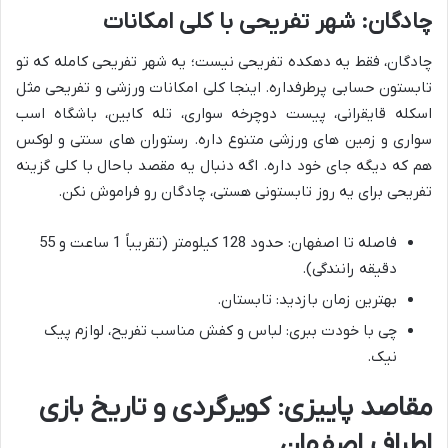
چادگان: شهر تفریحی با کلی امکانات
چادگان، فقط یه دهکده تفریحی نیست؛ یه شهر تفریحی کامله که تو
تابستون حسابی پرطرفداره. اینجا کلی امکانات ورزشی و تفریحی مثل
اسکله قایقرانی، پیست دوچرخه سواری، تله کابین، باشگاه اسب
سواری و زمین های ورزشی متنوع داره. رستوران های سنتی و لوکس
هم که دیگه جای خود داره. اگه دنبال یه مقصد باحال با کلی گزینه
تفریحی برای یه روز تابستونی هستی، چادگان رو فراموش نکن.
فاصله تا اصفهان: حدود 128 کیلومتر (تقریباً 1 ساعت و 55
دقیقه رانندگی).
بهترین زمان بازدید: تابستان.
چی با خودت ببری: لباس و کفش مناسب تفریح، لوازم پیک
نیک.
مقاصد پاییزی: کویرگردی و تاریخ بازی
اطراف اصفهان