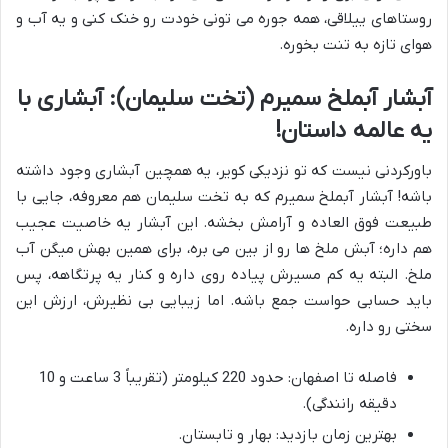
روستاهای ییلاقی، همه جوره می تونی خودت رو خنک کنی و یه آب و
هوای تازه به تنت بخوره.
آبشار آبملخ سمیرم (تخت سلیمان): آبشاری با
یه عالمه داستان!
باورکردنی نیست که تو نزدیکی کویر، یه همچین آبشاری وجود داشته
باشه! آبشار آبملخ سمیرم که به تخت سلیمان هم معروفه، جایی با
طبیعت فوق العاده و آرامش بخشه. این آبشار یه خاصیت عجیب
هم داره؛ آبش ملخ ها رو از بین می بره، برای همین بهش میگن آب
ملخ. البته یه کم مسیرش پیاده روی داره و کنار یه پرتگاهه، پس
باید حسابی حواست جمع باشه. اما زیبایی بی نظیرش، ارزش این
سختی رو داره.
فاصله تا اصفهان: حدود 220 کیلومتر (تقریباً 3 ساعت و 10
دقیقه رانندگی).
بهترین زمان بازدید: بهار و تابستان.