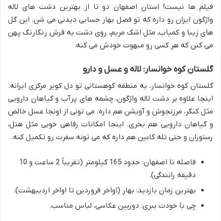
فیلم ها نیست! استان اصفهان دو تا از بهترین دشت های لاله
واژگون ایران رو داره که تو فصل بهار حسابی دیدنی می شن. این گل
های زیبا و کمیاب، مثل اشک مریم، روی دشت یه فرش رنگارنگ پهن
می کنن که هر کسی رو مبهوت خودش می کنه.
گلستان کوه خوانسار: لاله و عسل و دارو
گلستان کوه خوانسار، یه منطقه کوهستانی تو دل کویر مرکزی ایرانه.
اینجا علاوه بر دشت لاله واژگون، چشمه های پرآب و گیاهان دارویی
مثل کنگر، مرزنجوش و آویشن هم داره. می تونی از اونجا عسل خالص
و گیاهان دارویی هم بخری. اینجا امکانات رفاهی خوبی مثل هتل،
رستوران و حتی تله کابین هم داره که می تونه سفرت رو تکمیل کنه.
فاصله تا اصفهان: حدود 165 کیلومتر (تقریباً 2 ساعت و 10
دقیقه رانندگی).
بهترین زمان بازدید: بهار (اواخر فروردین تا اواخر اردیبهشت).
چی با خودت ببری: دوربین عکاسی، لباس مناسب.