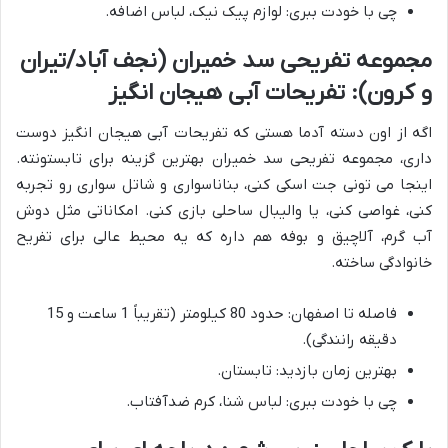
چی با خودت ببری: لوازم پیک نیک، لباس اضافه.
مجموعه تفریحی سد خمیران (نجف آباد/تیران
و کرون): تفریحات آبی هیجان انگیز
اگه از اون دسته آدما هستی که تفریحات آبی هیجان انگیز دوست
داری، مجموعه تفریحی سد خمیران بهترین گزینه برای تابستونته.
اینجا می تونی جت اسکی کنی، بناناسواری و شاتل سواری رو تجربه
کنی، غواصی کنی، یا والیبال ساحلی بازی کنی. امکاناتی مثل دوش
آب گرم، آلاچیق و بوفه هم داره که یه محیط عالی برای تفریح
خانوادگی ساخته.
فاصله تا اصفهان: حدود 80 کیلومتر (تقریباً 1 ساعت و 15
دقیقه رانندگی).
بهترین زمان بازدید: تابستان.
چی با خودت ببری: لباس شنا، کرم ضدآفتاب.