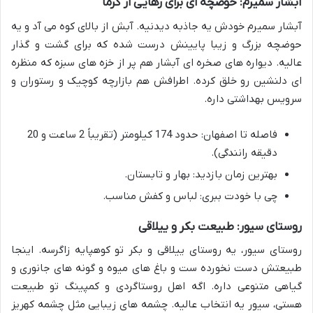
آبشار سمیرم: حوضچه ای برای رهایی از گرما
آبشار سمیرم خودش یه جاذبه دیدنیه. آبش از بالای کوه می آد و یه
حوضچه بزرگ و زیبا پایینش درست شده که برای گشت و گذار
عالیه. دیواره های صخره ای آبشار هم پر از خزه های سبزه که منظره
ای دلنشین رو خلق کرده. اطرافش هم بازارچه کوچیک و رستوران و
سرویس بهداشتی داره.
فاصله تا اصفهان: حدود 174 کیلومتر (تقریباً 2 ساعت و 20
دقیقه رانندگی).
بهترین زمان بازدید: بهار و تابستان.
چی با خودت ببری: لباس و کفش مناسب.
روستای سیور: طبیعت بکر و ییلاقی
روستای سیور، یه روستای ییلاقی و بکر تو کوهپایه زاگرسه. اینجا
طبیعتش دست نخورده ست و باغ های میوه و گونه های جانوری و
گیاهی متنوعی داره. اگه اهل روستاگردی و کمپینگ تو طبیعت
هستی، سیور یه انتخاب عالیه. چشمه های زیبایی مثل چشمه کهریز