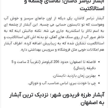
آبشار نیاسر کاشان: تماشای چشمه و
استالاکتیت
آبشار نیاسر کاشان، یکی دیگه از اون جاهای سرسبز و خوش آب
وهواست که تو تابستون حسابی می چسبه. این آبشار از چشمه ای
به اسم تالار یا اسکندریه جاری می شه. نکته جالبش اینه که به
خاطر عبور آب از روی سنگ های آهکی، تو بدنه اش کلی استالاکتیت و
استالاگمیت تشکیل شده که به زیباییش اضافه کرده. اطراف آبشار
هم امکانات خوبی مثل فروشگاه و سرویس بهداشتی داره.
فاصله تا اصفهان: حدود 206 کیلومتر (تقریباً 2 ساعت و 5
دقیقه رانندگی).
بهترین زمان بازدید: تابستان.
چی با خودت ببری: لباس مناسب، آب و خوراکی.
آبشار طرزه فریدون شهر: نزدیک ترین آبشار
به اصفهان