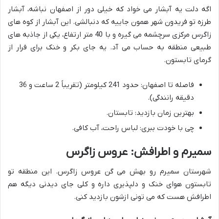
اگه دلت یه آبشار می خواد که خیلی دور از اصفهان نباشه، آبشار
طرزه تو فریدون شهر همون جاییه که دنبالشی. این آبشار از کوه های
زاگرس مرکزی سرچشمه می گیره و با 40 متر ارتفاع، یکی از جاذبه های
طبیعی منطقه به حساب می آد. یه جای بکر و خنک برای فرار از
گرمای تابستون.
فاصله تا اصفهان: حدود 241 کیلومتر (تقریباً 2 ساعت و 36
دقیقه رانندگی).
بهترین زمان بازدید: تابستان.
چی با خودت ببری: لباس راحت، آب کافی.
سمیرم و اطرافش: عروس زاگرس
شهرستان سمیرم رو بهش می گن عروس زاگرس. این منطقه تو
تابستون هوای خنک و دلپذیری داره و کلی جای دیدنی دیگه هم
اطرافش هست که می تونی ازشون بازدید کنی.