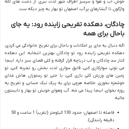
خوش آب و هوا و سرسبز اطراف شهر لذت ببری. از دشت های لاله
واژگون تا آبشارهای پرآب، اصفهان تو بهار یه چیز دیگه ست.
چادگان، دهکده تفریحی زاینده رود: یه جای
باحال برای همه
اگه دنبال یه جای پر امکانات و باحال برای تفریح خانوادگی می گردی،
دهکده تفریحی زاینده رود تو چادگان بهترین انتخابه. این دهکده
کنار سد چادگان و لب دریاچه قرار گرفته و کلی فضای سبز داره. اینجا
می تونی سوارکاری کنی، قایق سواری لذت بخش رو تجربه کنی، تو
زمین های ورزش کلی بازی کنی، یا حتی تو رستوران هاش غذای
خوشمزه بخوری. خلاصه هرچی برای یه پیک نیک حسابی و تفریح یه
روزه بخوای، اینجا پیدا می شه. آب وهوای خوبش تو بهار و تابستون
عالیه.
فاصله تا اصفهان: حدود 130 کیلومتر (تقریباً 1 ساعت و 50
دقیقه رانندگی).
بهترین زمان بازدید: بهار و تابستان.