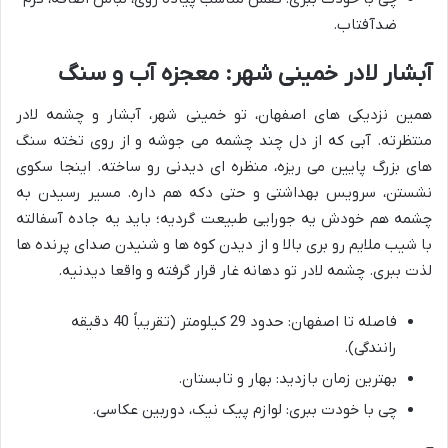
ضدآفتاب.
آبشار لادر خمینی شهر: معجزه آب و سنگ
همین نزدیکی های اصفهان، تو خمینی شهر، آبشار و چشمه لادر
منتظرته. آبی که از دل چند چشمه می جوشه و از روی تخته سنگ
های بزرگ پایین می ریزه، منظره ای دیدنی رو ساخته. اینجا سکوی
نشستن، سرویس بهداشتی و حتی دکه هم داره. مسیر رسیدن به
چشمه هم خودش یه جورایی طبیعت گردیه؛ باید یه جاده آسفالته
با شیب ملایم رو بری بالا و از دیدن کوه ها و شنیدن صدای پرنده ها
لذت ببری. چشمه لادر تو دهانه غار قرار گرفته و واقعا دیدنیه.
فاصله تا اصفهان: حدود 29 کیلومتر (تقریباً 40 دقیقه
رانندگی).
بهترین زمان بازدید: بهار و تابستان.
چی با خودت ببری: لوازم پیک نیک، دوربین عکاسی.