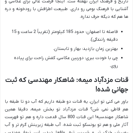
تاریخ و فرهنگ ایران نهفته ست. اینجا فرصت عالی برای عکاسی و
آشنایی با فرهنگ بومی رو داری. طبیعت اطرافش با رودخونه و دره
ها هم که دیگه حرف نداره.
فاصله تا اصفهان: حدود 185 کیلومتر (تقریباً 2 ساعت و 15
دقیقه رانندگی).
بهترین زمان بازدید: بهار و تابستان.
چی با خودت ببری: دوربین عکاسی، کفش راحت برای پیاده
روی.
قنات مزدآباد میمه: شاهکار مهندسی که ثبت
جهانی شده!
باور می کنی تو ایران، یه قنات دو طبقه داریم که آب دو تا طبقه با
هم قاطی نمی شن؟ قنات مزدآباد تو بخش میمه، دقیقا همین
شاهکار مهندسیه! این قنات 800 سال قدمت داره و هم تو فهرست
آثار ملی و هم تو یونسکو ثبت شده. آب طبقه زیرینش گرم تر و آب
روییش خنک تر و شیرین تره. واقعا دیدن این نبوغ مهندسی