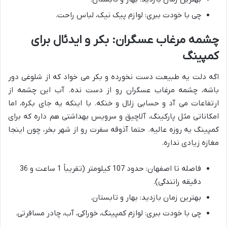
چی با خودت ببری: لوازم پیک نیک، لباس راحت.
چشمه مرغاب عسگران: بکر و ایدئال برای
کمپینگ
اگه دلت یه طبیعت دست نخورده و بکر می خواد که از شلوغی دور
باشه، چشمه مرغاب عسگران رو از دست نده. آب این چشمه از
ارتفاعات می آد و حسابی زلال و خنکه. با اینکه یه جای بکره، اما
امکاناتی مثل پارکینگ، آلاچیق و سرویس بهداشتی هم داره که برای
کمپینگ یه روزه عالیه. حتما آذوقه سفرت رو از شهر بخر، چون اینجا
مغازه زیادی نداره.
فاصله تا اصفهان: حدود 107 کیلومتر (تقریباً 1 ساعت و 36
دقیقه رانندگی).
بهترین زمان بازدید: بهار و تابستان.
چی با خودت ببری: لوازم کمپینگ، خوراکی، آب، چادر مسافرتی.