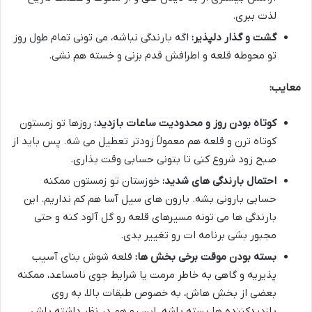
لذت ببری.
گشت و گذار دلپذیر:
اگه بارندگی نباشه، می تونی تمام طول روز
تو محوطه قلعه و اطرافش قدم بزنی و خسته هم نشی.
معایب:
کوتاه بودن روز و محدودیت ساعات بازدید:
روزها تو زمستون
کوتاه ترن و قلعه هم معمولاً زودتر تعطیل می شه. پس باید از
صبح زود شروع کنی تا بتونی حسابی وقت بذاری.
احتمال بارندگی های شدید:
خوزستان تو زمستون ممکنه
حسابی بارونی بشه. بارون های سیل آسا هم کم نداریم. این
بارندگی ها می تونه مسیرهای قلعه رو گل آلود کنه و حتی
مجبور بشی برنامه ات رو تغییر بدی.
بسته بودن موقت برخی بخش ها:
قلعه شوش بنای آسیب
پذیریه و گاهی به خاطر مرمت یا شرایط جوی نامساعد، ممکنه
بعضی از بخش هاش، به خصوص طبقات بالا، به روی
بازدیدکننده ها بسته باشه. این رو هم در نظر داشته باش.