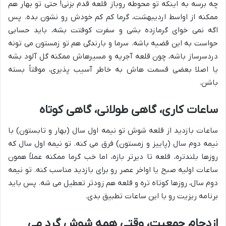
چه برسه به اینکه تو محوطه روباز قلعه قدم بزنی! حتی تو بهار هم
ممکنه از اواسط اردیبهشت، گرما کم کم خودش رو نشون بده. پس
اگه نمی خوای گرمازده بشی و سفرت کوفتت بشه، باید حسابی
حواست به این قضیه باشه. سرما و بارندگی هم تو زمستون می تونه
دردسرساز باشه، چون قلعه آجریه و مسیرهاش ممکنه گل آلود بشه
یا اصلا بعضی قسمت هاش به خاطر آسیب پذیری، موقتاً بسته
باشن.
ساعات کاری، گاهی طولانی، گاهی کوتاه
ساعات بازدید از قلعه شوش تو نیمه اول سال (بهار و تابستون) با
نیمه دوم سال (پاییز و زمستون) فرق می کنه. تو نیمه اول سال که
روزها بلندتره، قلعه تا دیرتر بازه، اما خب گرما ممکنه عملاً همون
ساعات اولیه صبح یا اواخر عصر رو برای بازدید مناسب کنه. تو نیمه
دوم سال، روزها کوتاه تره و قلعه هم زودتر تعطیل می شه. پس باید
برنامه ریزیت رو با این ساعات تطبیق بدی.
ازدحام جمعیت، وقتی همه شوش گرد می