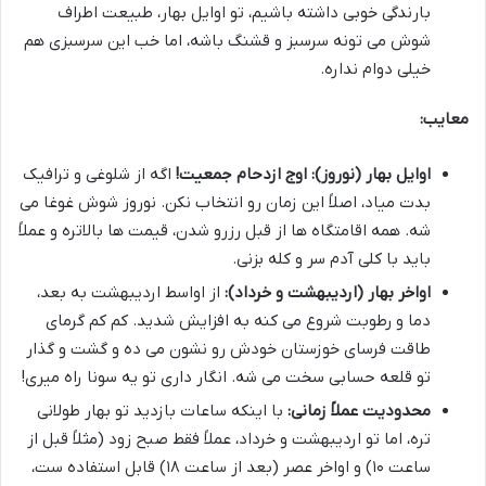
بارندگی خوبی داشته باشیم، تو اوایل بهار، طبیعت اطراف
شوش می تونه سرسبز و قشنگ باشه، اما خب این سرسبزی هم
خیلی دوام نداره.
معایب:
اوایل بهار (نوروز):
اوج ازدحام جمعیت!
اگه از شلوغی و ترافیک
بدت میاد، اصلاً این زمان رو انتخاب نکن. نوروز شوش غوغا می
شه. همه اقامتگاه ها از قبل رزرو شدن، قیمت ها بالاتره و عملاً
باید با کلی آدم سر و کله بزنی.
اواخر بهار (اردیبهشت و خرداد):
از اواسط اردیبهشت به بعد،
دما و رطوبت شروع می کنه به افزایش شدید. کم کم گرمای
طاقت فرسای خوزستان خودش رو نشون می ده و گشت و گذار
تو قلعه حسابی سخت می شه. انگار داری تو یه سونا راه میری!
محدودیت عملاً زمانی:
با اینکه ساعات بازدید تو بهار طولانی
تره، اما تو اردیبهشت و خرداد، عملاً فقط صبح زود (مثلاً قبل از
ساعت ۱۰) و اواخر عصر (بعد از ساعت ۱۸) قابل استفاده ست،