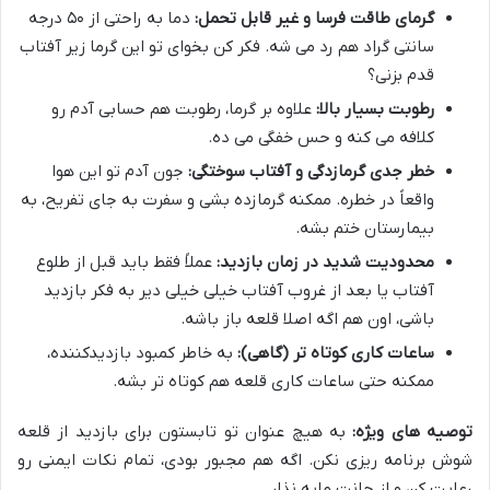
گرمای طاقت فرسا و غیر قابل تحمل:
دما به راحتی از ۵۰ درجه
سانتی گراد هم رد می شه. فکر کن بخوای تو این گرما زیر آفتاب
قدم بزنی؟
رطوبت بسیار بالا:
علاوه بر گرما، رطوبت هم حسابی آدم رو
کلافه می کنه و حس خفگی می ده.
خطر جدی گرمازدگی و آفتاب سوختگی:
جون آدم تو این هوا
واقعاً در خطره. ممکنه گرمازده بشی و سفرت به جای تفریح، به
بیمارستان ختم بشه.
محدودیت شدید در زمان بازدید:
عملاً فقط باید قبل از طلوع
آفتاب یا بعد از غروب آفتاب خیلی خیلی دیر به فکر بازدید
باشی، اون هم اگه اصلا قلعه باز باشه.
ساعات کاری کوتاه تر (گاهی):
به خاطر کمبود بازدیدکننده،
ممکنه حتی ساعات کاری قلعه هم کوتاه تر بشه.
توصیه های ویژه:
به هیچ عنوان تو تابستون برای بازدید از قلعه
شوش برنامه ریزی نکن. اگه هم مجبور بودی، تمام نکات ایمنی رو
رعایت کن و از جانت مایه نذار.