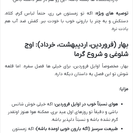
توصیه های ویژه:
اگه تو زمستون می ری، حتماً لباس گرم، کلاه،
دستکش و یه چتر یا بارونی خوب با خودت ببر. کفش ضد آب هم
یادت نره.
بهار (فروردین، اردیبهشت، خرداد): اوج
شلوغی و شروع گرما
بهار، مخصوصاً اوایل فروردین، برای خیلی ها فصل سفره. اما قلعه
شوش تو این فصل یه داستان دیگه داره.
مزایا:
هوای نسبتاً خوب در اوایل فروردین:
اگه خیلی خوش شانس
باشی و دقیقاً تو روزهای اول عید بری، ممکنه هوا هنوز اونقدر
گرم نشده باشه و نسبتاً دلپذیر باشه.
طبیعت سرسبز (اگه بارون خوبی اومده باشه):
اگه زمستون