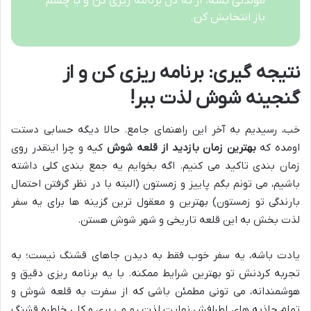
موندنی بشه، از ته دل برنامه ریزی کن و با چشم
باز انتخابش کن.
نتیجه گیری: برنامه ریزی کن و از
گنجینه شوش لذت ببر!
خب، رسیدیم به آخر این راهنمای جامع. حالا دیگه حسابی دستت
اومده که
بهترین زمان بازدید از قلعه شوش
کیه و چرا اینقدر روی
زمان بندی تاکید می کنیم. اگه بخوایم یه جمع بندی کلی داشته
باشیم، می تونم بگم پاییز و زمستون (البته با در نظر گرفتن احتمال
بارندگی تو زمستون) بهترین و معقول ترین گزینه ها برای یه سفر
لذت بخش به این قلعه تاریخی و شهر شوش هستن.
یادت باشه، یه سفر خوب فقط به دیدن جاهای قشنگ نیست؛ به
تجربه کردنش تو بهترین شرایط ممکنه. با یه برنامه ریزی دقیق و
هوشمندانه، می تونی مطمئن باشی که از سفرت به قلعه شوش و
تمام جاذبه های اطرافش نهایت لذت رو می بری و کلی خاطره قشنگ