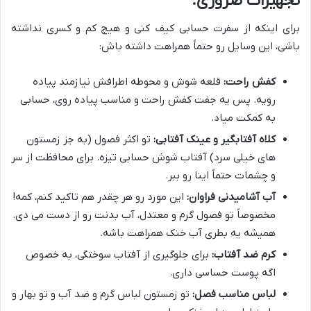
تجهیزات ضروری:
برای اینکه از سفرت حسابی کیف کنی و هیچ کم و کسری نداشته
باشی، این وسایل رو حتماً همراهت داشته باش:
کفش راحت:
قلعه شوش و محوطه اطرافش نیازمند پیاده
رویه. پس یه جفت کفش راحت و مناسب پیاده روی، حسابی
به کمکت میاد.
کلاه آفتابگیر و عینک آفتابی:
تو اکثر فصول (به جز زمستون
های خیلی سرد) آفتاب شوش حسابی تیزه. برای محافظت از سر
و چشمات حتماً اینا رو ببر.
آب آشامیدنی فراوان:
این مورد رو هر چقدر هم تاکید کنم، کمه!
مخصوصاً تو فصول گرم و معتدل، آب بدنت رو از دست می دی.
همیشه یه بطری آب خنک همراهت باشه.
کرم ضد آفتاب:
برای جلوگیری از آفتاب سوختگی، به خصوص
اگه پوست حساسی داری.
لباس مناسب فصل:
تو زمستون لباس گرم و ضد آب و تو بهار و