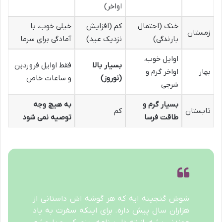
اواخر)
خنک (احتمال
کم (افزایش
خیلی خوب، با
زمستان
بارندگی)
نزدیک عید)
آمادگی برای سرما
اوایل خوب،
بسیار بالا
فقط اوایل فروردین
بهار
اواخر گرم و
(نوروز)
و ساعات خاص
شرجی
بسیار گرم و
به هیچ وجه
تابستان
کم
طاقت فرسا
توصیه نمی شود
شوش گنجینه ایه که هر گوشه اش داستانی از
هزاران سال پیش داره. برای اینکه سفرت به یاد