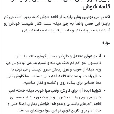
قلعه شوش
اگه بپرسی
بهترین زمان بازدید از قلعه شوش
کیه، بدون شک می گم
پاییز! این فصل واقعاً یه چیز دیگه ست. انگار طبیعت خودش رو
آماده کرده برای اینکه تو یه سفر فوق العاده داشته باشی.
مزایا:
آب و هوای معتدل و دلپذیر:
بعد از گرمای طاقت فرسای
تابستون، هوا کم کم خنک می شه و نسیم ملایمی تو شوش می
وزه. دیگه از شرجی و عرق ریختن خبری نیست و می تونی با
خیال راحت تو محوطه قلعه قدم بزنی و ساعت ها کاوش کنی.
دما حسابی برای پیاده روی و گشت و گذار مناسبه.
شرایط ایده آل برای کاوش:
وقتی هوا خوبه، دیگه خسته نمی
شی و می تونی وقت بیشتری رو برای دیدن جزئیات معماری
قلعه، آجرهای باستانی و محوطه اطرافش بذاری. اصلاً حس و
حال آدم برای تاریخ گردی تو این هوا دوچندان می شه.