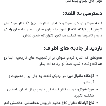
تونی جای بهتری پیدا کنی.
دسترسی به قلعه:
قلعه شوش تو شهر شوش، خیابان امام خمینی(ره)، کنار موزه ملی
شوش قرار گرفته. اگه از اهواز یا دزفول میای، مسیر جاده ای راحتی
داره و تابلوها هم کمکت می کنن. نگران گم شدن نباش.
بازدید از جاذبه های اطراف:
همونطور که اشاره کردم، شوش پر از گنجینه های تاریخیه. اینا رو
هم اگه وقت داشتی، حتماً تو برنامه ات بذار:
آرامگاه دانیال نبی:
در نزدیکی قلعه. یه جای پر از معنویت و
آرامش.
موزه شوش:
درست کنار قلعه قرار داره و پر از اشیای باستانی
شگفت انگیزه.
کاخ آپادانا:
بقایای کاخ عظیم داریوش هخامنشی. عظمتش آدم