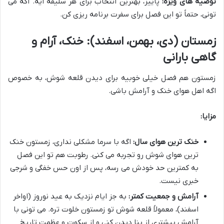
توصیه های ویژه:
پاییز، بهترین انتخاب برای هر سلیقه ایه. اگه می
تونی، حتماً تو این فصل برای سفرت برنامه ریزی کن.
زمستان (دی، بهمن، اسفند): خنک، آرام و
گاهی بارانی
زمستون هم فصل خیلی خوبیه برای دیدن قلعه شوش، به خصوص
اگه اهل هوای خنک و آرامش باشی.
مزایا:
خنک ترین هوای سال:
اگه با سرما مشکلی نداری، زمستون خنک
ترین هوای شوش رو تجربه می کنی. رطوبت هم تو این فصل
به کمترین حد خودش می رسه، پس از اون حس خفگی و شرجی
خبری نیست.
آرامش و جمعیت کمتر:
به جز ایام نزدیک به عید نوروز (اواخر
اسفند)، معمولاً قلعه شوش تو زمستون خلوت تره. می تونی با
آرامش بیشتری از بنا دیدن کنی و از سکوت و عظمت تاریخ