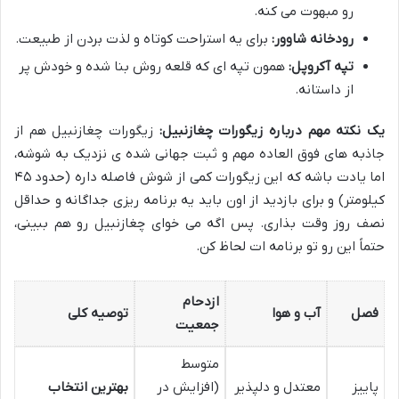
رو مبهوت می کنه.
رودخانه شاوور:
برای یه استراحت کوتاه و لذت بردن از طبیعت.
تپه آکروپل:
همون تپه ای که قلعه روش بنا شده و خودش پر
از داستانه.
یک نکته مهم درباره زیگورات چغازنبیل:
زیگورات چغازنبیل هم از
جاذبه های فوق العاده مهم و ثبت جهانی شده ی نزدیک به شوشه،
اما یادت باشه که این زیگورات کمی از شوش فاصله داره (حدود ۴۵
کیلومتر) و برای بازدید از اون باید یه برنامه ریزی جداگانه و حداقل
نصف روز وقت بذاری. پس اگه می خوای چغازنبیل رو هم ببینی،
حتماً این رو تو برنامه ات لحاظ کن.
ازدحام
فصل
آب و هوا
توصیه کلی
جمعیت
متوسط
پاییز
معتدل و دلپذیر
(افزایش در
بهترین انتخاب