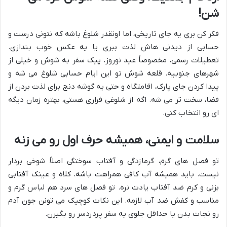
شن!
فکر کن بری یه جای تاریخی، اما اونقدر شلوغ باشه که نتونی درست و
حسابی از دیدنی هاش لذت ببری یا یه عکس خوب بندازی.
تعطیلات رسمی، مخصوصاً عید نوروز، پیک سفر به شوش و خیلی از
شهرهای جنوبیه. قلعه شوش تو این ایام حسابی شلوغ می شه و
پیدا کردن جای پارک، اقامتگاه و حتی یه گوشه دنج برای لذت بردن از
فضا، سخت تر می شه. اگه از شلوغی فراری هستی، بهتره زمان دیگه
ای رو انتخاب کنی.
سلامت و ایمنی، همیشه حرف اول رو می زنه
تو فصل های گرم، گرمازدگی و آفتاب سوختگی اصلاً شوخی بردار
نیست. باید همیشه آب کافی همراهت باشه، کلاه و عینک آفتابی
بزنی و کرم ضد آفتاب یادت نره. تو فصل های سرد هم لباس گرم و
مناسب و کفش ضد آب لازمه. این نکات کوچیک می تونن جون آدم
رو نجات بدن یا حداقل جلوی یه سفر پردردسر رو بگیرن.