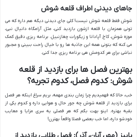
جاهای دیدنی اطراف قلعه شوش
شوش فقط قلعه شوش نیست! کلی جای دیدنی دیگه هم داره که می
تونی همزمان با قلعه ازشون بازدید کنی، مثل آرامگاه دانیال نبی،
موزه شوش، کاخ آپادانا و زیگورات چغازنبیل. برنامه ریزی دقیق کمک
می کنه که بتونی همه این جاذبه ها رو با خیال راحت ببینی و مجبور
نباشی برای هر کدومش هی برنامه ریزی جدا کنی.
بهترین فصل ها برای بازدید از قلعه
شوش: کدوم فصل، کدوم تجربه؟
خب، حالا که فهمیدیم چرا زمان بندی مهمه، بریم سراغ اینکه هر فصل
برای بازدید از قلعه شوش چه جور حال و هوایی داره و کدوم یکی از
بقیه بهتره. اینو بهت بگم که هر فصلی یه سری مزایا و معایب
خودشو داره، اما خب بعضی فصلا واقعاً بهترن!
پاییز (مهر، آبان، آذر): فصل طلایی بازدید از