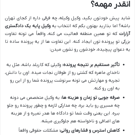
انقدر مهمه؟
شاید پیش خودتون بگید، وکیل وکیله، چه فرقی داره از کجای تهران
باشه؟ اما بذارید بهتون بگم که انتخاب یه
وکیل پایه یک دادگستری
آرارات
که تو همین منطقه فعالیت می کنه، واقعاً می تونه تفاوت
بزرگی تو پرونده تون ایجاد کنه. این تفاوت ها از یه پرونده ساده تا
یه دعوای پیچیده، خودشون رو نشون میدن:
تأثیر مستقیم بر نتیجه پرونده:
وکیلی که کاربلد باشه، مثل یه
ناخدای ماهره که کشتی رو از طوفان نجات میده. اون با دانش،
تجربه و مهارتش می تونه سرنوشت پرونده شما رو از این رو
به اون رو کنه.
صرفه جویی تو زمان و هزینه ها:
یه وکیل متخصص می دونه
چه مسیری رو باید بره، چه مدارکی لازمه و چطور پرونده رو جلو
ببره. این یعنی وقت شما تو دادگاه ها هدر نمیره و از هزینه
های اضافی و ناخواسته هم جلوگیری میشه.
کاهش استرس و فشارهای روانی:
مشکلات حقوقی واقعاً