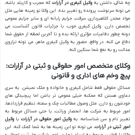
چه شاکی، داشتن یه
وکیل کیفری در آرارات
که مجرب و کاربلد باشه،
می تونه سرنوشت پرونده رو تغییر بده. این وکلا تو زمینه هایی مثل
مواد مخدر، کلاهبرداری، سرقت، جرایم رایانه ای و سایر جرایم عمومی
تخصص دارن. وکیل کیفری خوب، با جزئیات قانون آشناست، می
دونه چطور دفاعیات مؤثری ارائه بده و تا آخرین لحظه از حقوق شما
دفاع می کنه. در واقع، حضور یه وکیل کیفری ماهر، می تونه ترازوی
عدالت رو به نفع شما سنگین کنه.
وکلای متخصص امور حقوقی و ثبتی در آرارات:
پیچ وخم های اداری و قانونی
مسائل حقوقی فقط شامل کیفری و خانواده و ملک نمیشن. یه سری
دعاوی هستن که ممکنه خیلی عمومی تر باشن اما پیچیدگی های
خودشون رو دارن. مثل وصول مطالبات چک و سفته، تنظیم قراردادها،
امور مربوط به شرکت ها، انحصار وراثت، یا حتی مسائل مربوط به
تغییر نام و سن شناسنامه. یه
وکیل امور حقوقی در آرارات
یا
وکیل
امور ثبتی در آرارات
، می تونه تو این زمینه ها به شما کمک کنه. این
وکلا با قوانین مربوط به اسناد تجاری، امور شرکت ها، ثبت احوال و