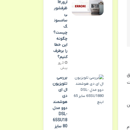
ارورle
ظرفشوی
ی
سامسون
گ
چیست؟
چگونه
این خطا
را برطرف
کنیم؟
2 روز
پیش
ق
بررسی
ت
تلویزیون
ال ای
دی
هوشمند
ن
دوو مدل
DSL-
65SU18
80 سایز
م