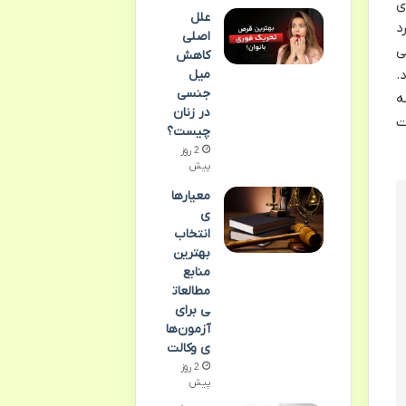
ی
علل
د
اصلی
ی
کاهش
میل
.
جنسی
ه
در زنان
ت
چیست؟
2 روز
پیش
معیارها
ی
انتخاب
بهترین
منابع
مطالعات
ی برای
آزمون‌ها
ی وکالت
2 روز
پیش