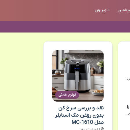
یتامین
تلویزیون
لوازم خانگی
ا
نقد و بررسی سرخ کن
.
بدون روغن مک استایلر
مدل MC-1610
11 ساعت پیش