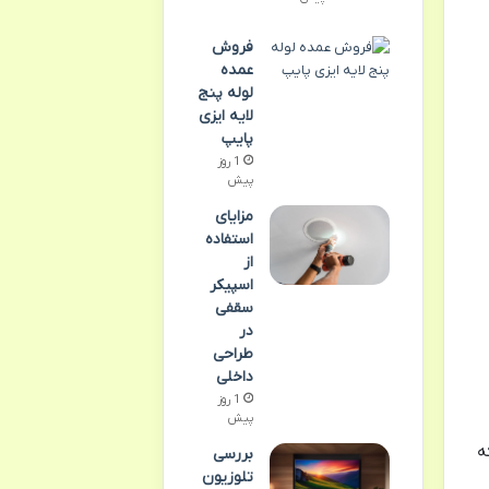
فروش
عمده
لوله پنج
لایه ایزی
پایپ
1 روز
پیش
مزایای
استفاده
از
اسپیکر
سقفی
در
طراحی
داخلی
1 روز
پیش
ه
بررسی
تلوزیون