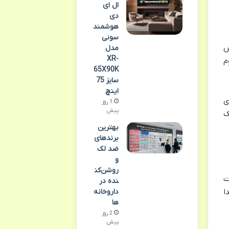
ال ای
دی
هوشمند
سونی
ش
مدل
XR-
م
65X90K
سایز 75
اینچ
ی
1 روز
پیش
ک
بهترین
برندهای
ضد لک
و
روشن‌کن
ت
نده در
داروخانه‌
ا
ها
2 روز
پیش