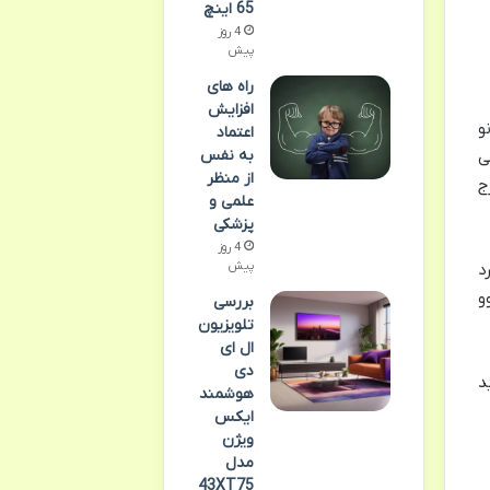
65 اینچ
4 روز
پیش
راه های
افزایش
و
اعتماد
به نفس
ی
از منظر
ج
علمی و
پزشکی
4 روز
پیش
د
و
بررسی
تلویزیون
ال ای
دی
د
هوشمند
ایکس
ویژن
مدل
43XT75