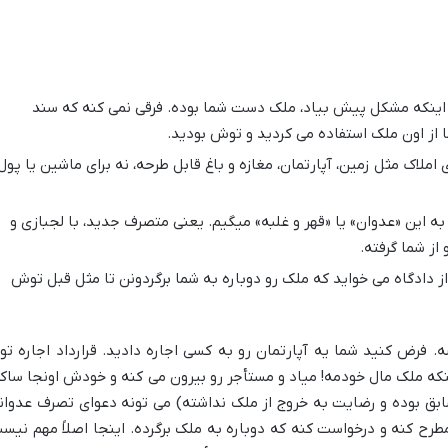
اینکه مشکل پیش بیاد، ملک دست شما بوده. فرقی نمی کنه که سند
ا از اون ملک استفاده می کردید و توش بودید.
 املاک مثل زمین، آپارتمان، مغازه و باغ قابل طرحه، نه برای ماشین یا پول
ه این «عدوان» یا «قهر و غلبه» میگیم. یعنی متصرف جدید، با لجبازی و
 از شما گرفته.
ز دادگاه می خواید که ملک رو دوباره به شما برگردونن تا مثل قبل توش
فرض کنید شما یه آپارتمان رو به کسی اجاره دادید. قرارداد اجاره تو
نکه ملک مال خودمه! میاد و مستأجر رو بیرون می کنه و خودش اونجا ساک
بق بوده و رضایت به خروج از ملک نداشته) می تونه دعوای تصرف عدوان
ح کنه و درخواست کنه که دوباره به ملک برگرده. اینجا اصلاً مهم نیس