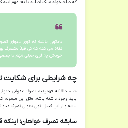
که صاحبخونه مالک اصلیه یا نه؛ مهم اینه ک
یادتون باشه که توی دعوای تصرف 
نگاه می کنه که کی قبلاً متصرف بو
خودش یه فرق خیلی مهم با بعضی
چه شرایطی برای شکایت ت
خب، حالا که فهمیدیم تصرف عدوانی حقوقی چ
باید وجود داشته باشه. مثل این میمونه که
باشه و از این قبیل. توی دعوای تصرف عدو
سابقه تصرف خواهان؛ اینکه ق