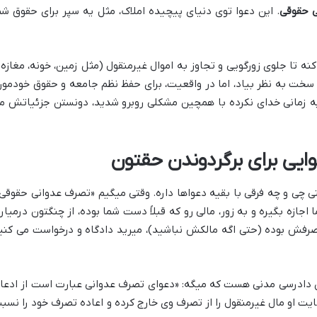
 حقوقی
. این دعوا توی دنیای پیچیده املاک، مثل یه سپر برای حقوق شم
 تا جلوی زورگویی و تجاوز به اموال غیرمنقول (مثل زمین، خونه، مغازه 
سخت به نظر بیاد، اما در واقعیت، برای حفظ نظم جامعه و حقوق خودمون
م یه زمانی خدای نکرده با همچین مشکلی روبرو شدید، دونستن جزئیاتش م
یی برای برگردوندن حقتون
ی چی و چه فرقی با بقیه دعواها داره. وقتی میگیم «تصرف عدوانی حقوقی»
 اجازه بگیره و به زور، مالی رو که قبلاً دست شما بوده، از چنگتون درمیاره
تصرفش بوده (حتی اگه مالکش نباشید)، میرید دادگاه و درخواست می کنی
ن دعوا، ماده ۱۵۸ قانون آیین دادرسی مدنی هست که میگه: «دعوای تصرف عدوانی عبارت است از ادع
ت او مال غیرمنقول را از تصرف وی خارج کرده و اعاده تصرف خود را نسب