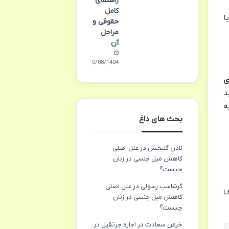
راهنمای
کامل
ا
حقوقی و
مراحل
آن
10/08/1404
ی
د
ه
بحث های داغ
لادن گلبخش
در
علل اصلی
کاهش میل جنسی در زنان
چیست؟
گرشاسپ رسولی
در
علل اصلی
ص
کاهش میل جنسی در زنان
چیست؟
خرمن سعادت
در
اجاره جرثقیل در