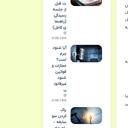
ت قبل
ش
از جلسه
ف
رسیدگی
ک
(راهنما
ه
ی کامل)
10/08/1404
آیا شنود
جرم
است؟
ه
مجازات و
قوانین
شنود
غیرقانون
ی
ا
10/08/1404
ی
پاک
کردن سو
سابقه –