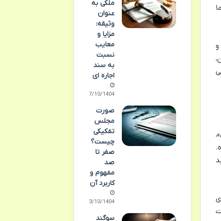
ملکی به
ا
عنوان
وثیقه:
مزایا و
معایب
و
نسبت
،
به سند
ی
اجاره ای
07/10/1404
صورت
مجلس
تفکیکی
،
چیست؟
.
صفر تا
د
صد
مفهوم و
کاربرد آن
ای
03/10/1404
ت
سوگند