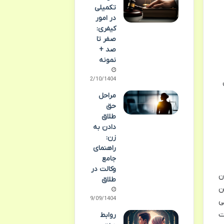
تکمیلی
در امور
کیفری:
صفر تا
صد +
نمونه
02/10/1404
مراحل
حق
طلاق
دادن به
زن:
راهنمای
جامع
وکالت در
ن
طلاق
ن
29/09/1404
ی
ت
روابط