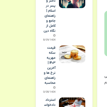
دختر و
پسر در
اسلام |
راهنمای
جامع و
کامل از
نگاه دین
28/09/1404
قیمت
سکه
مهریه
۱۴۰۳ |
آخرین
نرخ ها و
ی
راهنمای
م
محاسبه
10/08/1404
استرداد
دادخواس