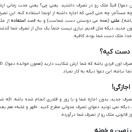
ن دعوا) قبلاً ملک رو در تصرف داشتید. یعنی چی؟ یعنی مدت زمانی از
 چه مستأجر، چه حتی کسی که اجازه داشته از اونجا استفاده کنه. این تصر
اشه)،
علنی
(همه می دونستن دست شماست) و به قصد
استفاده
از مل
ون جدید، دیگه مثل قدیم، نیازی نیست حتماً یک سال از تصرف شما گذشت
خدا، ملک دست شما بوده، کافیه.
ک دست کیه؟
تصرف اون فردی باشه که شما ازش شکایت دارید (همون خوانده دعوا). اگ
ا نباشه، این دعوا دیگه به کار نمیاد.
اجازگی!
رف جدید، بدون اجازه شما و با زور و قلدری انجام شده باشه. اگه شم
 دیگه نمی تونید دعوای تصرف عدوانی مطرح کنید. «قهر و غلبه» هم یعن
 قانونی، ملک رو از تصرف شما درآورده.
 زمین و خونه