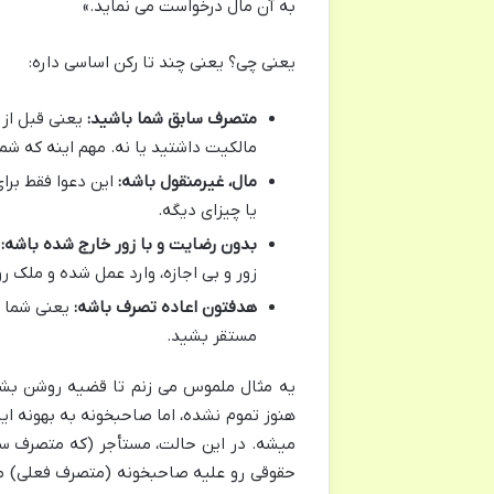
به آن مال درخواست می نماید.»
یعنی چی؟ یعنی چند تا رکن اساسی داره:
متصرف سابق شما باشید:
یعنی قبل از 
مالکیت داشتید یا نه. مهم اینه که شم
مال، غیرمنقول باشه:
این دعوا فقط برای
یا چیزای دیگه.
بدون رضایت و با زور خارج شده باشه:
ب
زور و بی اجازه، وارد عمل شده و ملک رو
هدفتون اعاده تصرف باشه:
یعنی شما ا
مستقر بشید.
یه مثال ملموس می زنم تا قضیه روشن بشه. 
هنوز تموم نشده، اما صاحبخونه به بهونه ای
میشه. در این حالت، مستأجر (که متصرف سا
حقوقی رو علیه صاحبخونه (متصرف فعلی) مطر