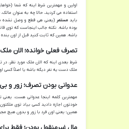
اولین و مهمترین شرط اینه که شما (خواها
استفاده می کردید، حالا چه به عنوان مالک،
باید
مستمر
(یعنی هی قطع و وصل نشده ب
بوده باشه. نکته جالب اینجاست که توی قان
باشه. همین که ثابت کنید قبل از اون بنده 
تصرف فعلی خوانده؛ الان مل
شرط بعدی اینه که الان ملک مورد نظر، در 
ملک دست یه نفر دیگه باشه یا اصلاً کسی اونج
عدوانی بودن تصرف؛ زور و بی 
مهمترین کلمه اینجا عدوانی هست. یعنی تص
خودتون اجازه دادید کسی بیاد توی ملکتون،
همین؛ یعنی اون فرد با زور و بدون هیچ مجوز
مال غیرمنقول بودن؛ فقط برای