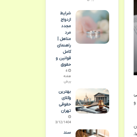
شرایط
ازدواج
مجدد
مرد
متاهل |
راهنمای
کامل
قوانین و
حقوق
4
هفته
پیش
بهترین
ی
وکلای
و
حقوقی
تهران
03/12/1404
ن
سند
،