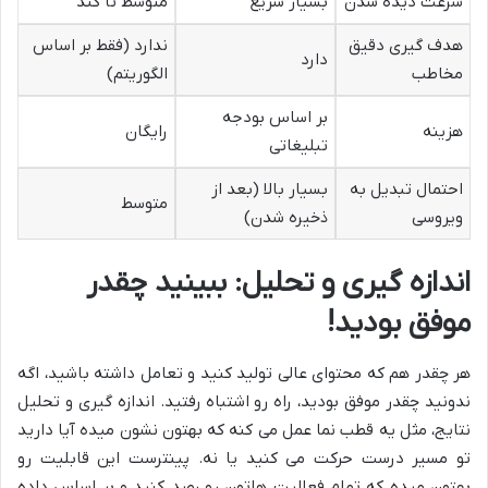
سرعت دیده شدن
بسیار سریع
متوسط تا کند
هدف گیری دقیق
ندارد (فقط بر اساس
دارد
مخاطب
الگوریتم)
بر اساس بودجه
هزینه
رایگان
تبلیغاتی
احتمال تبدیل به
بسیار بالا (بعد از
متوسط
ویروسی
ذخیره شدن)
اندازه گیری و تحلیل: ببینید چقدر
موفق بودید!
هر چقدر هم که محتوای عالی تولید کنید و تعامل داشته باشید، اگه
ندونید چقدر موفق بودید، راه رو اشتباه رفتید. اندازه گیری و تحلیل
نتایج، مثل یه قطب نما عمل می کنه که بهتون نشون میده آیا دارید
تو مسیر درست حرکت می کنید یا نه. پینترست این قابلیت رو
بهتون میده که تمام فعالیت هاتون رو رصد کنید و بر اساس داده