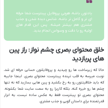
یادتون باشه، هرچی پروفایل پینترست شما حرفه
ای تر و کامل تر باشه، شانس دیده شدن و جذب
مشتری هم بیشتر میشه. پس این قدم های
اولیه رو با دقت و وسواس انجام بدید.
خلق محتوای بصری چشم نواز: راز پین
های پربازدید
حالا که زیرساخت ها رو چیدید و پروفایلتون حسابی حرفه ای شد،
نوبت میرسه به قلب تپنده پینترست: محتوای بصری. اینجا جاییه
که باید خلاقیتتون رو به رخ بکشید و پین هایی بسازید که نه تنها
چشم ها رو خیره کنه، بلکه کاربرا رو به سمت سایت شما بکشونه.
محتوای بصری تو پینترست فقط یه عکس ساده نیست، یه ابزار
قدرتمنده برای داستان گویی و جذب مشتری.