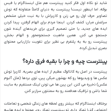
شاید تو نگاه اول فکر کنید پینترست هم مثل اینستاگرام یا فیس
بوکه، اما اینطور نیست! پینترست یه دنیای کاملاً متفاوته که توش
تصاویر حرف اول رو می زنن و کاربراش با یه نیت خیلی مشخص
سراغش میان: کشف کردن. اینجا مردم برای الهام گرفتن، پیدا کردن
ایده های جدید، یا حتی تصمیم گیری برای خریدهای آینده شون
جستجو می کنن. همین ماهیت جستجومحور و الهام بخش،
پینترست رو به یه پلتفرم بی نظیر برای تقویت بازاریابی محتوای
بصری تبدیل کرده.
پینترست چیه و چرا با بقیه فرق داره؟
پینترست در اصل یه کاتالوگ عظیم از ایده های بصریه. کاربرا توش
عکس ها و ویدیوها رو که بهشون میگن پین، توی بردها (مثل آلبوم
عکس) ذخیره می کنن. این پین ها می تونن لینک مستقیم به سایت
شما باشن و ترافیک هدفمند رو به سمتتون سرازیر کنن.
برخلاف اینستاگرام که بیشتر روی لحظه های زندگی شخصی و تعاملات
اجتماعی گذرا تمرکز داره، تو پینترست تمرکز روی محتوا و ایده هاییه