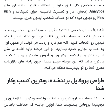
حساب شخصی کلی فرق داره و امکانات فوق العاده ای مثل
Analytics
(بخش آمار و تحلیل)، قابلیت اجرای تبلیغات و
Rich
Pins
رو بهتون میده که تو حساب شخصی ازشون خبری نیست.
اگه قبلاً حساب شخصی داشتید، نگران نباشید! خیلی راحت می تونید
تبدیلش کنید به حساب تجاری. کافیه برید تو تنظیمات و گزینه
تبدیل رو انتخاب کنید. اگه هم تازه واردید، می تونید از همون اول
یه حساب تجاری جدید بسازید. تو این مرحله باید اطلاعاتی مثل
اسم برندتون، نوع کسب وکارتون و آدرس سایتتون رو وارد کنید.
یادتون باشه که این مرحله خیلی مهمه؛ چون پایه های بازاریابی
بصری شما رو تو پینترست محکم می کنه.
طراحی پروفایل برندشده: ویترین کسب وکار
شما
حالا که حساب تجاری تون رو ساختید، وقتشه ویترین مغازه تون رو
بچینید! پروفایل پینترست شما، اولین جاییه که مخاطب باهاش