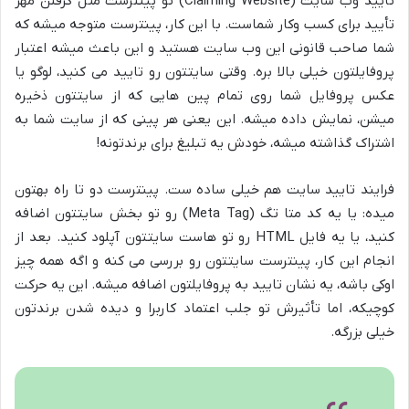
تایید وب سایت (Claiming Website) تو پینترست مثل گرفتن مهر
تأیید برای کسب وکار شماست. با این کار، پینترست متوجه میشه که
شما صاحب قانونی این وب سایت هستید و این باعث میشه اعتبار
پروفایلتون خیلی بالا بره. وقتی سایتتون رو تایید می کنید، لوگو یا
عکس پروفایل شما روی تمام پین هایی که از سایتتون ذخیره
میشن، نمایش داده میشه. این یعنی هر پینی که از سایت شما به
اشتراک گذاشته میشه، خودش یه تبلیغ برای برندتونه!
فرایند تایید سایت هم خیلی ساده ست. پینترست دو تا راه بهتون
میده: یا یه کد متا تگ (Meta Tag) رو تو بخش سایتتون اضافه
کنید، یا یه فایل HTML رو تو هاست سایتتون آپلود کنید. بعد از
انجام این کار، پینترست سایتتون رو بررسی می کنه و اگه همه چیز
اوکی باشه، یه نشان تایید به پروفایلتون اضافه میشه. این یه حرکت
کوچیکه، اما تأثیرش تو جلب اعتماد کاربرا و دیده شدن برندتون
خیلی بزرگه.