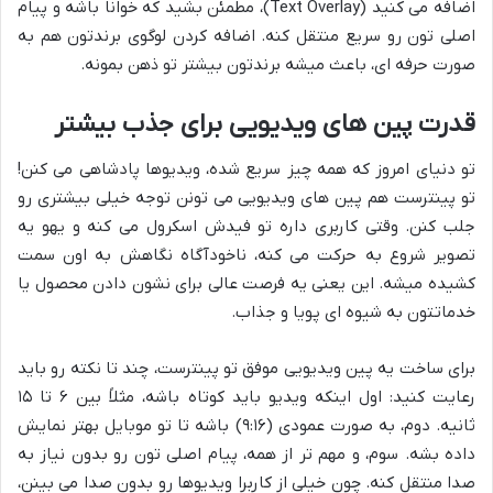
اضافه می کنید (Text Overlay)، مطمئن بشید که خوانا باشه و پیام
اصلی تون رو سریع منتقل کنه. اضافه کردن لوگوی برندتون هم به
صورت حرفه ای، باعث میشه برندتون بیشتر تو ذهن بمونه.
قدرت پین های ویدیویی برای جذب بیشتر
تو دنیای امروز که همه چیز سریع شده، ویدیوها پادشاهی می کنن!
تو پینترست هم پین های ویدیویی می تونن توجه خیلی بیشتری رو
جلب کنن. وقتی کاربری داره تو فیدش اسکرول می کنه و یهو یه
تصویر شروع به حرکت می کنه، ناخودآگاه نگاهش به اون سمت
کشیده میشه. این یعنی یه فرصت عالی برای نشون دادن محصول یا
خدماتتون به شیوه ای پویا و جذاب.
برای ساخت یه پین ویدیویی موفق تو پینترست، چند تا نکته رو باید
رعایت کنید: اول اینکه ویدیو باید کوتاه باشه، مثلاً بین ۶ تا ۱۵
ثانیه. دوم، به صورت عمودی (۹:۱۶) باشه تا تو موبایل بهتر نمایش
داده بشه. سوم، و مهم تر از همه، پیام اصلی تون رو بدون نیاز به
صدا منتقل کنه. چون خیلی از کاربرا ویدیوها رو بدون صدا می بینن،