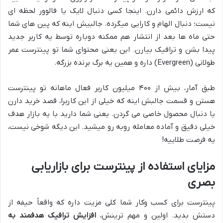
که ارزش دائمی دارن. اینجا کسی دنبال لایک یا فالوور لحظه ای
نیست؛ دنبال الهام و کارایی میگرده. جالبیش اینه که پین های شما
حتی ماه ها بعد از انتشار هم ممکنه دوباره توسط یه کاربر جدید
پیدا بشن و ترافیک بیارن. این یعنی محتوای شما تو پینترست عمر
طولانی (Evergreen) داره و همین یه برگ برنده بزرگه.
طبق آمار، بیش از ۴۰۰ میلیون کاربر فعال ماهانه تو پینترست
هستن و قسمت جالبش اینه که خیلی از این کاربرا، قصد خرید دارن
یا دنبال محصول خاصی می گردن. یعنی شما دارید با یه بازار هدف
خیلی دقیق و آماده معامله روبه رو میشید. این دیگه شوخی نیست،
یه فرصت طلاییه!
مزایای استفاده از پینترست برای بازاریابی
بصری
پینترست برای کسب وکار شما کلی مزیت داره که واقعاً حیفه از
دستش بدید. اولین و مهم ترینش،
افزایش ترافیک هدفمند به