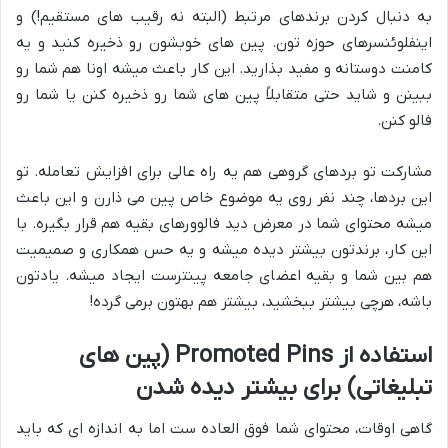
به دنبال کردن برندهای مرتبط (البته نه رقیب های مستقیم!) و
اینفلوئنسرهای حوزه تون. پین های خوبشون رو ذخیره کنید و یه
کامنت دوستانه و مفید بذارید. این کار باعث میشه اونا هم شما رو
ببینن و شاید حتی متقابلاً پین های شما رو ذخیره کنن یا شما رو
فالو کنن.
مشارکت تو بردهای گروهی هم یه راه عالی برای افزایش تعامله. تو
این بردها، چند نفر روی یه موضوع خاص پین می ذارن و این باعث
میشه محتوای شما در معرض دید فالوورهای بقیه هم قرار بگیره. با
این کار، برندتون بیشتر دیده میشه و یه حس همکاری و صمیمیت
هم بین شما و بقیه اعضای جامعه پینترست ایجاد میشه. یادتون
باشه، هرچی بیشتر ببخشید، بیشتر هم بهتون برمی گرده!
استفاده از Promoted Pins (پین های
تبلیغاتی) برای بیشتر دیده شدن
گاهی اوقات، محتوای شما فوق العاده ست اما به اندازه ای که باید