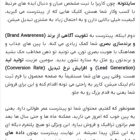
سایتتونه
. چون کاربرا با نیت مشخص میان و دنبال ایده های مرتبط
با کسب وکار شما هستن، کلیک هایی که از پینترست می گیرید،
کیفیت خیلی بالایی دارن و به احتمال زیاد به مشتری تبدیل میشن.
دوم اینکه، پینترست به
تقویت آگاهی از برند (Brand Awareness)
و برندسازی بصری
شما کمک زیادی می کنه. با پین های جذاب و
هماهنگ با هویت بصری تون، می تونید تو ذهن مخاطب حک بشید
و برندتون رو مثل یه ستاره نشون بدید. سومین مزیت،
تولید لید
(Lead Generation) و افزایش نرخ تبدیل (Conversion Rate)
هست. وقتی پین های شما مستقیماً به صفحه محصول یا فرم ثبت
نام لینک میشن، کاربر به راحتی می تونه اقدام کنه و این برای فروش
شما یعنی یه قدم بزرگ رو به جلو.
همونطور که گفتیم، محتوای شما تو پینترست عمر طولانی داره. یعنی
یه پین خوب که امروز می ذارید، ممکنه ماه ها و حتی سال ها بعد
هم براتون ترافیک و فروش بیاره. این ویژگی تو هیچ پلتفرم دیگه ای
به این شکل پیدا نمیشه. در نهایت، پینترست بهتون
داده های