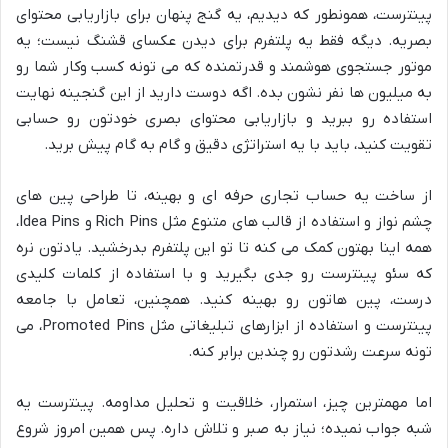
پینترست، همونطور که دیدیم، یه گنج پنهان برای بازاریابی محتوای
بصریه. دیگه فقط یه پلتفرم برای دیدن عکسای قشنگ نیست؛ یه
موتور جستجوی هوشمند و قدرتمنده که می تونه کسب وکار شما رو
به میلیون ها نفر نشون بده. اگه دوست دارید از این گنجینه نهایت
استفاده رو ببرید و بازاریابی محتوای بصری خودتون رو حسابی
تقویت کنید، باید با یه استراتژی دقیق و گام به گام پیش برید.
از ساخت یه حساب تجاری حرفه ای و بهینه، تا طراحی پین های
چشم نواز و استفاده از قالب های متنوع مثل Rich Pins و Idea Pins،
همه اینا بهتون کمک می کنه تا تو این پلتفرم بدرخشید. یادتون نره
که سئو پینترست رو جدی بگیرید و با استفاده از کلمات کلیدی
درست، پین هاتون رو بهینه کنید. همچنین، تعامل با جامعه
پینترست و استفاده از ابزارهای تبلیغاتی مثل Promoted Pins، می
تونه سرعت رشدتون رو چندین برابر کنه.
اما مهمترین چیز، استمرار، خلاقیت و تحلیل مداومه. پینترست یه
شبه جواب نمیده؛ نیاز به صبر و تلاش داره. پس همین امروز شروع