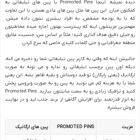
دیده نمیشه. اینجا Promoted Pins یا پین های تبلیغاتی به
کمکتون میان. این پین ها مثل پین های عادی هستن، با این تفاوت
که با یه بودجه مشخص، به افراد بیشتری نشون داده میشن.
مهمترین مزیتشون اینه که پینترست بهتون اجازه میده مخاطبتون
رو خیلی دقیق هدف گذاری کنید؛ مثلاً بر اساس سن، جنسیت، علایق،
منطقه جغرافیایی و حتی کلمات کلیدی خاصی که سرچ کردن.
جالبیش اینه که وقتی یه کاربر پین تبلیغاتی شما رو ذخیره می کنه،
دیگه اون پین برچسب تبلیغاتی رو نداره و می تونه به صورت
ارگانیک (یعنی رایگان) تو فید دوستاش و بقیه ظاهر بشه. این یعنی
شما با یه هزینه کم، می تونید یه پین رو به صورت ویروسی پخش
کنید و ترافیک زیادی رو به سمت سایتتون بیارید. Promoted Pins
یه ابزار قدرتمند برای افزایش آگاهی از برند، جذب لید و در نهایت،
فروش بیشتره.
مزیت
PROMOTED PINS
پین های ارگانیک