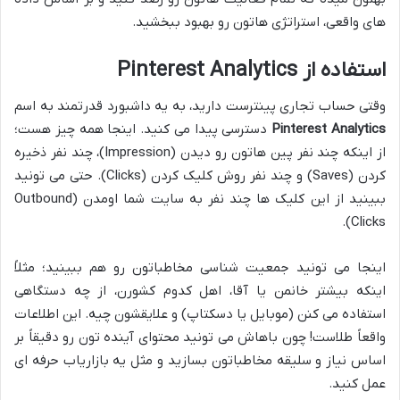
های واقعی، استراتژی هاتون رو بهبود ببخشید.
استفاده از Pinterest Analytics
وقتی حساب تجاری پینترست دارید، به یه داشبورد قدرتمند به اسم
Pinterest Analytics
دسترسی پیدا می کنید. اینجا همه چیز هست؛
از اینکه چند نفر پین هاتون رو دیدن (Impression)، چند نفر ذخیره
کردن (Saves) و چند نفر روش کلیک کردن (Clicks). حتی می تونید
ببینید از این کلیک ها چند نفر به سایت شما اومدن (Outbound
Clicks).
اینجا می تونید جمعیت شناسی مخاطباتون رو هم ببینید؛ مثلاً
اینکه بیشتر خانمن یا آقا، اهل کدوم کشورن، از چه دستگاهی
استفاده می کنن (موبایل یا دسکتاپ) و علایقشون چیه. این اطلاعات
واقعاً طلاست! چون باهاش می تونید محتوای آینده تون رو دقیقاً بر
اساس نیاز و سلیقه مخاطباتون بسازید و مثل یه بازاریاب حرفه ای
عمل کنید.