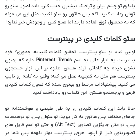
پلتفرم تو چشم بیان و ترافیک بیشتری جذب کنن، باید اصول سئو رو
توش رعایت کنید. اگه پین هاتون رو سئو نکنید، مثل این می مونه
که یه محصول فوق العاده دارید اما هیچ کس از وجودش خبر نداره!
سئو کلمات کلیدی در پینترست
اولین قدم تو سئو پینترست، تحقیق کلمات کلیدیه. چطوری؟ خود
پینترست یه ابزار عالی به اسم
Pinterest Trends
داره که بهتون
نشون میده چه کلماتی ترند هستن. علاوه بر این، نوار جستجوی
پینترست هم مثل یه گنجینه عمل می کنه؛ وقتی یه کلمه رو تایپ
می کنید، پیشنهادات مرتبط رو بهتون میده که همون کلمات کلیدی
فرعی و پرجستجو هستن. این کلمات رو یادداشت کنید.
حالا باید این کلمات کلیدی رو به طور طبیعی و هوشمندانه تو
جاهای مختلف پین هاتون به کار ببرید: تو عنوان پین، تو توضیحات
پین، تو متن جایگزین تصاویر (Alt Text) و حتی تو اسم فایل های
تصویریتون قبل از آپلود. هرچی پینترست بهتر بفهمه پین شما در