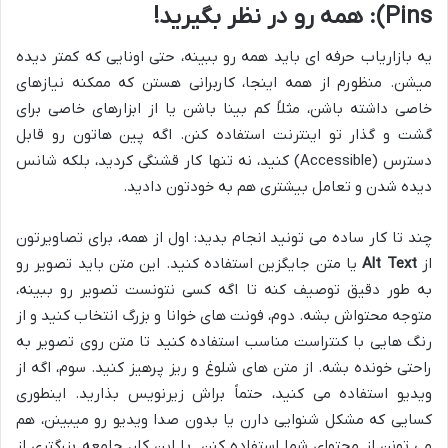
Pins): همه رو در نظر بگیرید!
یه بازاریاب حرفه ای باید همه رو ببینه، حتی اونایی که کمتر دیده
میشن. منظورم از همه اینجا، کاربرانی هستن که ممکنه نیازهای
خاصی داشته باشن، مثلاً کم بینا باشن یا از ابزارهای خاصی برای
گشت و گذار تو اینترنت استفاده کنن. اگه پین هاتون رو قابل
دسترس (Accessible) کنید، نه تنها کار قشنگی کردید، بلکه شانس
دیده شدن و تعامل بیشتری هم به خودتون دادید.
چند تا کار ساده می تونید انجام بدید: اول از همه، برای تصاویرتون
از
Alt Text
یا متن جایگزین استفاده کنید. این متن باید تصویر رو
به طور دقیق توصیف کنه تا اگه کسی نتونست تصویر رو ببینه،
متوجه محتواش بشه. دوم، فونت های خوانا و بزرگ انتخاب کنید و از
رنگ هایی با کنتراست مناسب استفاده کنید تا متن روی تصویر به
راحتی خونده بشه. از متن های شلوغ و ریز پرهیز کنید. سوم، اگه از
ویدیو استفاده می کنید، حتماً براش زیرنویس بذارید. اینطوری
کسایی که مشکل شنوایی دارن یا بدون صدا ویدیو رو میبینن، هم
می تونن از محتوای شما استفاده کنن. با این کار، جامعه بزرگتری از