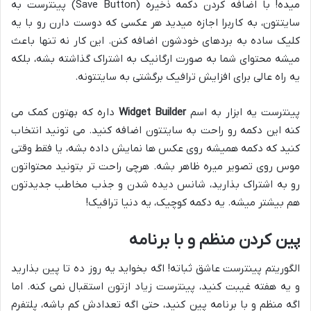
میده! با اضافه کردن دکمه ذخیره (Save Button) پینترست به
سایتتون، به کاربرا اجازه میدید هر عکسی که دوست دارن رو با یه
کلیک ساده به بردهای خودشون اضافه کنن. این کار نه تنها باعث
میشه محتوای شما به صورت ارگانیک به اشتراک گذاشته بشه، بلکه
یه راه عالی برای افزایش ترافیک برگشتی به سایتتونه.
پینترست یه ابزار به اسم
Widget Builder
داره که بهتون کمک می
کنه این دکمه رو راحت به سایتتون اضافه کنید. می تونید انتخاب
کنید که دکمه همیشه روی عکس ها نمایش داده بشه، یا فقط وقتی
موس روی تصویر میره ظاهر بشه. هرچی راحت تر بتونید محتواتون
رو به اشتراک بذارید، شانس دیده شدن و جذب مخاطب جدیدتون
هم بیشتر میشه. یه دکمه کوچیک، یه دنیا ترافیک!
پین کردن منظم و با برنامه
الگوریتم پینترست عاشق ثباته! اگه بخواید یه روز ده تا پین بذارید
و یه هفته غیبت کنید، پینترست زیاد ازتون استقبال نمی کنه. اما
اگه منظم و با برنامه پین کنید، حتی اگه تعدادش کم باشه، پلتفرم