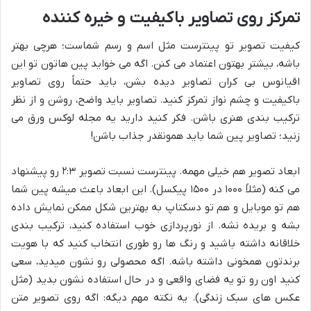
تمرکز روی تصاویر باکیفیت و خیره کننده
کیفیت تصویر تو پینترست مثل اسم و رسم شماست؛ هرچی بهتر
باشه، بیشتر بهتون اعتماد می کنن. اگه می خواید پین هاتون تو این
اقیانوس بی کران تصاویر دیده بشن، باید حتماً روی تصاویر
باکیفیت و چشم نواز تمرکز کنید. تصاویر باید واضح، روشن و از نظر
ترکیب بندی هنری باشن. فکر کنید دارید یه مجله لوکس ورق می
زنید؛ تصاویر پین شما باید همونقدر جذاب باشن!
ابعاد تصویر هم خیلی مهمه. پینترست نسبت تصویر ۲:۳ رو پیشنهاد
می کنه (مثلاً ۱۰۰۰ در ۱۵۰۰ پیکسل). این ابعاد باعث میشه پین شما
هم تو موبایل و هم تو دسکتاپ به بهترین شکل ممکن نمایش داده
بشه و بریده نشه. از نورپردازی خوب استفاده کنید، ترکیب بندی
خلاقانه داشته باشید و رنگ ها رو طوری انتخاب کنید که با هویت
برندتون همخونی داشته باشه. اگه محصولی رو نشون میدید، سعی
کنید اون رو تو یه فضای واقعی و در حال استفاده نشون بدید (مثل
عکس های سبک زندگی). یه نکته مهم دیگه: اگه روی تصویر متن