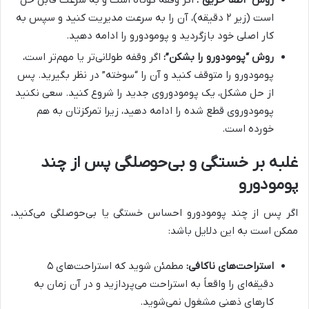
روش “اطفا حریق”:
اگر وقفه کوتاه است و به سرعت قابل حل
است (زیر ۲ دقیقه)، آن را به سرعت مدیریت کنید و سپس به
کار اصلی خود بازگردید و پومودورو را ادامه دهید.
روش “پومودورو را بشکن”:
اگر وقفه طولانی‌تر یا مهم‌تر است،
پومودورو را متوقف کنید و آن را “سوخته” در نظر بگیرید. پس
از حل مشکل، یک پومودوروی جدید را شروع کنید. سعی نکنید
پومودوروی قطع شده را ادامه دهید، زیرا تمرکزتان به هم
خورده است.
غلبه بر خستگی و بی‌حوصلگی پس از چند
پومودورو
اگر پس از چند پومودورو احساس خستگی یا بی‌حوصلگی می‌کنید،
ممکن است به این دلایل باشد:
استراحت‌های ناکافی:
مطمئن شوید که استراحت‌های ۵
دقیقه‌ای را واقعاً به استراحت می‌پردازید و در آن زمان به
کارهای ذهنی مشغول نمی‌شوید.