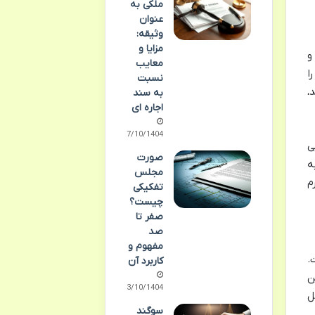
ملکی به
عنوان
وثیقه:
مزایا و
و
معایب
ا
نسبت
،
به سند
اجاره ای
07/10/1404
هایی
صورت
ه
مجلس
م
تفکیکی
چیست؟
صفر تا
صد
مفهوم و
.
کاربرد آن
ین
03/10/1404
ل
سوگند