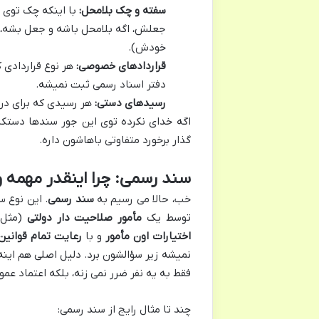
سفته و چک بلامحل:
با اینکه چک توی ق
جعلش، اگه بلامحل باشه و جعل بشه، مع
خودش).
قراردادهای خصوصی:
هر نوع قراردادی ک
دفتر اسناد رسمی ثبت نمیشه.
رسیدهای دستی:
هر رسیدی که برای دریا
اگه خدای نکرده توی این جور سندها دستک
گذار برخورد متفاوتی باهاشون داره.
سند رسمی: چرا اینقدر مهمه و
خب، حالا می رسیم به
سند رسمی
. این نوع 
توسط یک
مأمور صلاحیت دار دولتی
(مثل س
اختیارات اون مأمور
و با
رعایت تمام قوانین
نمیشه زیر سؤالشون برد. دلیل اصلی هم این
فقط به یه نفر ضرر نمی زنه، بلکه اعتماد عم
چند تا مثال رایج از سند رسمی: