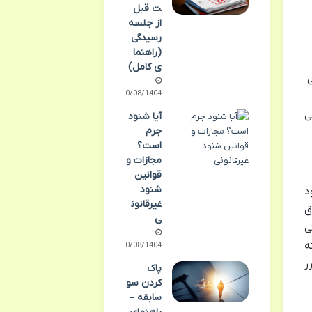
ت قبل
از جلسه
رسیدگی
(راهنما
ی کامل)
ی
10/08/1404
ی
آیا شنود
جرم
است؟
مجازات و
قوانین
شنود
د
غیرقانون
ق
ی
ی
ه
10/08/1404
ر
پاک
کردن سو
سابقه –