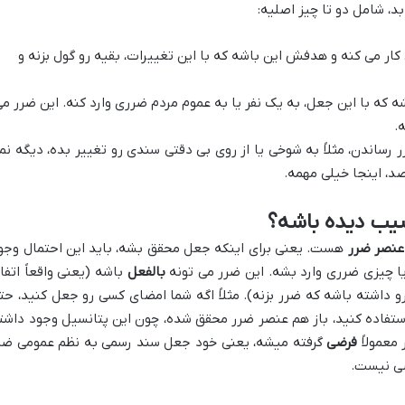
بد، شامل دو تا چیز اصلیه:
ار می کنه و هدفش این باشه که با این تغییرات، بقیه رو گول بزنه و
 که با این جعل، به یک نفر یا به عموم مردم ضرری وارد کنه. این ضرر م
.
ساندن، مثلاً به شوخی یا از روی بی دقتی سندی رو تغییر بده، دیگه نم
د، اینجا خیلی مهمه.
سیب دیده باشه؟
عنصر ضرر
هست. یعنی برای اینکه جعل محقق بشه، باید این احتمال وجو
ا چیزی ضرری وارد بشه. این ضرر می تونه
بالفعل
باشه (یعنی واقعاً اتفا
 داشته باشه که ضرر بزنه). مثلاً اگه شما امضای کسی رو جعل کنید، حت
استفاده کنید، باز هم عنصر ضرر محقق شده، چون این پتانسیل وجود داشت
 معمولاً
فرضی
گرفته میشه، یعنی خود جعل سند رسمی به نظم عمومی ضر
صی نیست.