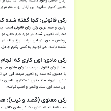
ارکان خاصی وجود داشته باشه. اگه یکی از ا
تعیین کنیم. بیایید این ارکان رو با هم مرو
رکن قانونی: کجا گفته شده که
اولین و مهم ترین رکن،
رکن قانونی
است. یعن
پوشش میدن. تو این مواد، انواع و اقسام
نشده باشه، نمی تونیم به کسی بگیم جاعل، 
رکن مادی: اون کاری که انجام
بعد از رکن قانونی، نوبت به
رکن مادی
می رسه
یا معنوی که سند رو تغییر میده. این می ت
دادن مفهوم سند بدون دستکاری ظاهری باش
اون سند، اون سند واقعی و اصلی نباشه.
رکن معنوی (قصد و نیت): هد
خب، فقط انجام دادن یک کار مادی کافی نی