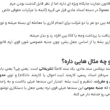
انون تجارت جایگاه ویژه ای داره، اما از نظر قابل گذشت بودن جرم
مولاً در دسته اسناد عادی قرار می گیره (البته با جزئیات حقوقی خاص
ه بین دو نفر یا دو شرکت برای انجام کاری یا معامله ای بسته میشه و تو
فت یا پرداخت وجه یا کالا بین افراد رد و بدل میشه.
اری بشه یا از اساس جعل بشن، چون جنبه خصوصی شون قوی تره، قانو
 چه مثال هایی داره؟
سند برعکس سند عادی، یک سند کاملاً
تشریفاتی
است. یعنی چی؟ یعنی بای
ردفتر اسناد رسمی، کارمند ثبت احوال یا کارمند دادگاه) و توی
حدو
 و مقررات
، تنظیم و ثبت بشه. اعتبار این سندها خیلی بالاست و به راحت
ه که
جنبه عمومی
این سندها خیلی قوی تره؛ یعنی جعل یا دستکاری توشون
ومی رو خدشه دار می کنه.