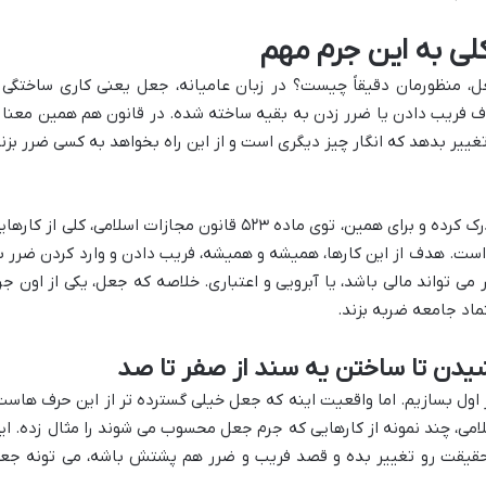
لی به این جرم مهم
عل، منظورمان دقیقاً چیست؟ در زبان عامیانه، جعل یعنی کاری ساختگی 
ف فریب دادن یا ضرر زدن به بقیه ساخته شده. در قانون هم همین معنا ر
 تغییر بدهد که انگار چیز دیگری است و از این راه بخواهد به کسی ضرر بزند
قانون گذار هم اهمیت این موضوع را خوب درک کرده و برای همین، توی ماده ۵۲۳ قانون مجازات اسلامی، کلی از کار
است. هدف از این کارها، همیشه و همیشه، فریب دادن و وارد کردن ضرر ب
ی تواند مالی باشد، یا آبرویی و اعتباری. خلاصه که جعل، یکی از اون جر
ماد جامعه ضربه بزند.
دن تا ساختن یه سند از صفر تا صد
اول بسازیم. اما واقعیت اینه که جعل خیلی گسترده تر از این حرف هاست
۵۲ قانون مجازات اسلامی، چند نمونه از کارهایی که جرم جعل محسوب می شوند را مثال زده. ا
حقیقت رو تغییر بده و قصد فریب و ضرر هم پشتش باشه، می تونه جع