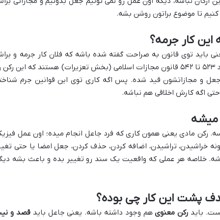
ین ارکان نباشه، دیگه اون عمل رو نمی تونیم جعل بدونیم و مجازاتی برا
ر کنیم تا موضوع براتون روشن بشه.
 این کار جرمه؟
ی باید توی قانون به صراحت گفته شده باشه که فلان کار جرمه و برا
مجازات تعیین شده. در مورد جرم جعل، مواد ۵۲۳ تا ۵۴۲ قانون مجازات اسلامی (بخش تعزیرات) هستند که این رکن 
 جعل و مجازاتشون قید شده. پس اگه کاری توی این قوانین جرم شناخت
حتی اگه کارش اخلاقی هم نباشه.
 میشه
. رکن مادی یعنی همون کاری که فرد جاعل انجام میده؛ اون عمل فیزیک
ونه خراشیدن، تراشیدن، اضافه کردن، حذف کردن، جعل امضا یا حتی تغیی
ه. خلاصه هر عملی که واقعیت یک سند رو تغییر بده و باعث بشه دیگ
ف پشت این کار چی بوده؟
ست. باید
رکن معنوی
هم وجود داشته باشه. یعنی جاعل باید
قصد و نی