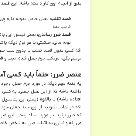
بدی
از انجام اون کار داشته باشه. این قصد 
قصد تقلب:
یعنی جاعل بدونه داره چی ک
فریب بده.
قصد ضرر رساندن:
یعنی نیتش این باشه
تونه مالی، حیثیتی یا هر نوع دیگه باشه
اگه کسی بدون قصد تقلب یا بدون نیت ضرر ر
تونیم بگیم مرتکب جرم جعل شده. نیت و قص
عنصر ضرر: حتماً باید کسی آ
یه نکته مهم دیگه در مورد جرم جعل، وجود
داشته باشه که از این عمل جعلی، به کسی ی
افتاده باشه) یا
بالقوه
(یعنی این پتانسیل رو
اگه در نهایت نتونید از اون سند جعلی سوء
که ضرر بزنید. در مورد اسناد رسمی، این ضرر
می زنه و نیازی به اثبات ضرر به شخص خا