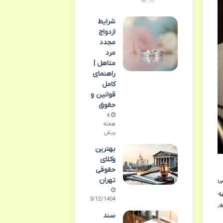
شرایط
ازدواج
مجدد
مرد
متاهل |
راهنمای
کامل
قوانین و
حقوق
4
هفته
پیش
بهترین
وکلای
حقوقی
ی
تهران
،
03/12/1404
،
سند