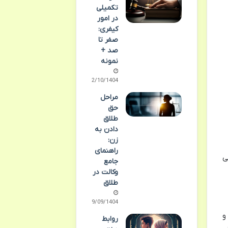
تکمیلی
در امور
کیفری:
صفر تا
صد +
نمونه
02/10/1404
مراحل
حق
طلاق
دادن به
زن:
راهنمای
ی
جامع
وکالت در
طلاق
29/09/1404
و
روابط