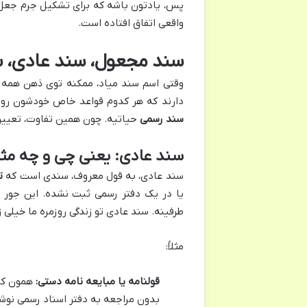
پس، یادتون باشه که برای تشکیل جرم جعل،
واقعی اتفاق افتاده است.
سند مجعول، سند عادی، سن
وقتی اسم سند میاد، ممکنه توی ذهن همه م
دارند که هر کدوم قواعد خاص خودشون رو
سند رسمی
حیاتیه. چون همین تفاوت، تعیین
سند عادی: یعنی چی و چه مثا
سند عادی، به قول معروف، سندی است که
ت
یا در یک دفتر رسمی ثبت نشده. این جور س
طرفینه. سند عادی تو زندگی روزمره ما خیلی ز
مثلاً:
قولنامه یا مبایعه نامه دستی:
همون کاغ
بدون مراجعه به دفتر اسناد رسمی نوش