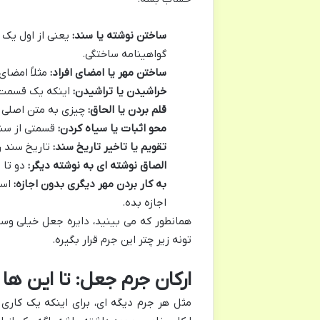
ساختن نوشته یا سند:
یعنی از اول یک 
گواهینامه ساختگی.
ساختن مهر یا امضای افراد:
مثلاً امضای
خراشیدن یا تراشیدن:
اینکه یک قسمت ا
قلم بردن یا الحاق:
چیزی به متن اصلی اضا
محو اثبات یا سیاه کردن:
قسمتی از سند 
تقویم یا تاخیر تاریخ سند:
تاریخ سند رو
الصاق نوشته ای به نوشته دیگر:
دو تا 
به کار بردن مهر دیگری بدون اجازه:
است
اجازه بده.
همانطور که می بینید، دایره جعل خیلی وس
تونه زیر چتر این جرم قرار بگیره.
ارکان جرم جعل: تا این ها 
مثل هر جرم دیگه ای، برای اینکه یک کاری