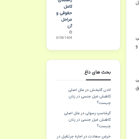
راهنمای
ل
کامل
حقوقی و
مراحل
آن
ی
10/08/1404
بحث های داغ
ی
ق
لادن گلبخش
در
علل اصلی
کاهش میل جنسی در زنان
چیست؟
گرشاسپ رسولی
در
علل اصلی
کاهش میل جنسی در زنان
چیست؟
خرمن سعادت
در
اجاره جرثقیل در