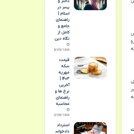
ش
دختر و
پسر در
اسلام |
راهنمای
جامع و
کامل از
ش
نگاه دین
رو
ه
28/09/1404
قیمت
سکه
مهریه
۱۴۰۳ |
ی
آخرین
ر
نرخ ها و
ه
راهنمای
محاسبه
10/08/1404
استرداد
ت
دادخواس