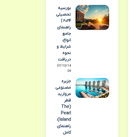
بورسیه
تحصیلی
۲۰۲۴ |
راهنمای
جامع
انواع،
شرایط و
نحوه
دریافت
07/10/14
04
جزیره
مصنوعی
مروارید
قطر
(The
Pearl
Island):
راهنمای
کامل