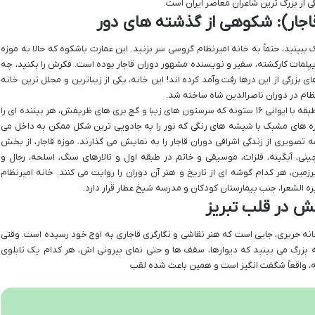
ی از بزرگ ترین شاعران معاصر ایران است.
قاجار): شکوهی از گذشته های دور
 ببینید، حتماً به خانه امیرنظام گروسی سر بزنید. این عمارت باشکوه که حالا به موزه
پلمات کارکشته، سفیر و نویسنده مشهور دوران قاجار بوده است. فکرش را بکنید، چه
زرگی از این درها رفت وآمد کرده اند! این خانه، یکی از زیباترین و مجلل ترین خانه
ظام در دوران ناصرالدین شاه ساخته شد.
معماری این خانه، واقعاً خیره کننده است. بنایی دو طبقه با ایوانی ۱۶ ستونه که سرستون های زیبا و گچ بری های ظریفش، هر بیننده ای را
 های مشبک با شیشه های رنگی که نور را به جادویی ترین شکل ممکن به داخل می
تصویری از زندگی اشرافی دوران قاجار را به نمایش می گذارند. موزه قاجار، از بخش
نی، آبگینه، فلزات، موسیقی و خاتم در طبقه اول و تالارهای سنگ، اسلحه، رجال و
مین، هر کدام گوشه ای از تاریخ و هنر آن دوران را روایت می کنند. خانه امیرنظام
الشعرا، جنب بیمارستان کودکان و مدرسه شیخ عطار قرار دارد.
ش در قلب تبریز
 خانه حریری، جایی است که هنر نقاشی و نگارگری قاجاری به اوج خود رسیده است. وقتی
نه بزرگ می بینید که دیوارها، سقف ها و حتی نمای بیرونی اش، هر کدام یک تابلوی
ه، واقعاً شگفت انگیز است و همین باعث شده لقب