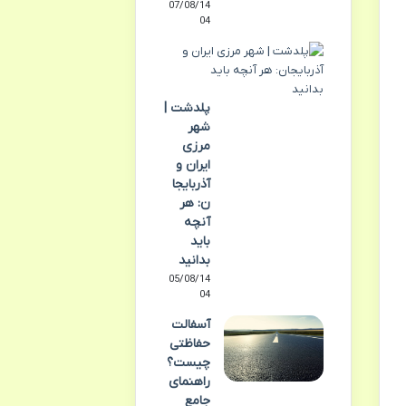
07/08/14
04
پلدشت |
شهر
مرزی
ایران و
آذربایجا
ن: هر
آنچه
باید
بدانید
05/08/14
04
آسفالت
حفاظتی
چیست؟
راهنمای
جامع