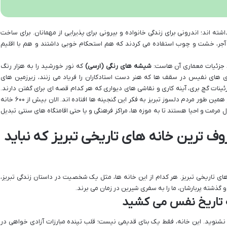
ه اند؛ اندرونی برای زندگی خانواده و بیرونی برای پذیرایی از مهمانان. برای ساخت
ثل آجر، خشت و چوب استفاده می کردند که هم استحکام خوبی داشتند و هم با اقلیم
د، جزئیات معماری آن هاست:
شیشه های رنگی (ارسی)
که نور خورشید را به هزار رنگ
دی های نفیس در سقف ها که هنر دست استادکاران را فریاد می زنند، زیرزمین های
تزئینات گچ بری، آینه کاری و نقاشی های دیواری که هر کدام قصه ای برای گفتن دارند.
این روزها، خدا را شکر که مسئولین میراث فرهنگی و همین طور مردم دلسوز تبریز به فکر این گنجینه ها افتاده اند. الان بیش از ۶۰۰ خانه
مرمت و احیا هستند تا به موزه ها، مراکز فرهنگی و یا حتی اقامتگاه های سنتی تبدیل
ف ترین خانه های تاریخی تبریز که نباید
ای تاریخی تبریز. هر کدام از این خانه ها، مثل یک شخصیت در داستان زندگی تبریز،
گذشته پربارشان، ما را به سفری شیرین در زمان می برند.
ه تاریخ نفس می کشید
 نشنوید. این خانه، فقط یک بنای قدیمی نیست؛ قلب تپنده مبارزات آزادی خواهی در