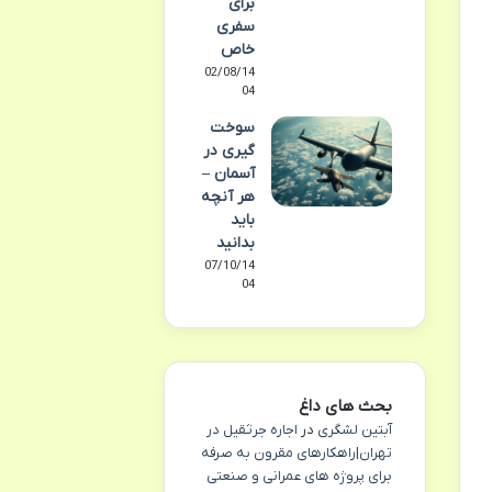
برای
سفری
خاص
02/08/14
04
سوخت
گیری در
آسمان –
هر آنچه
باید
بدانید
07/10/14
04
بحث های داغ
آبتین لشگری
در
اجاره جرثقیل در
تهران|راهکارهای مقرون به صرفه
برای پروژه های عمرانی و صنعتی