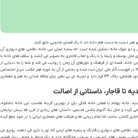
 و هنر دست به دست هم داده اند تا یک فضای جادویی خلق کنند.
 و دو بلوک خانه تشکیل شده است. اما ستاره اصلی این خانه، نقاشی های دیواری آن
 مثل یوسف و زلیخا را با رنگ و لعاب قاجاری به تصویر می کشند و سقف های خانه با
ین خانه، قصه ای از فرهنگ و باورهای آن زمان را روایت می کند و شما را به دنیایی از
رنگ ها و نقش ها می برد. خانه حریری در سال ۱۳۷۷ در فهرست آثار ملی ایران ثبت شده و بخشی از آن به موزه هنر مکتب تبریز اختصاص
یافته است. این خانه در خیابان تربیت تبریز، کوچه نور هاشمی، پلاک ۱۳۲ قرار دارد و تجربه ای بی نظیر برای علاقه مندان به هنر و معماری
یه تا قاجار، داستانی از اصالت
ید، خانه بهنام یا همان خانه قدکی یکی از بهترین گزینه هاست. این خانه باشکوه،
برمی گردد و مثل یک آلبوم عکس قدیمی، داستان های زیادی از قرن ها پیش برایمان
اری کاشان نباشد، اما تمام زیبایی ها و ظرافت های معماری ایرانی را در خود جمع کرده
ف، نقاشی های دیواری رنگارنگ و پنجره های ارسی که نور را بازی می دهند، روبرو می
یرانی، بخش های اندرونی و بیرونی جداگانه دارد و یک حیاط با حوض زیبا، فضای