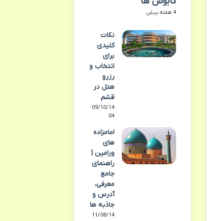
کابوس ها
4 هفته پیش
نکات
کلیدی
برای
انتخاب و
رزرو
هتل در
قشم
09/10/14
04
امامزاده
های
ورامین |
راهنمای
جامع
معرفی،
آدرس و
جاذبه ها
11/08/14