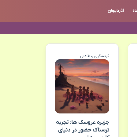
اه
آذربایجان
گردشگری و اقامتی
جزیره عروسک ها: تجربه
ترسناک حضور در دنیای