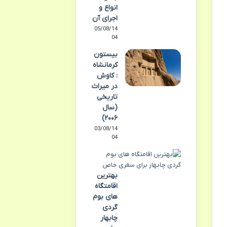
انواع و
اجرای آن
05/08/14
04
بیستون
کرمانشاه
: کاوش
در میراث
تاریخی
(سال
۲۰۰۶)
03/08/14
04
بهترین
اقامتگاه
های بوم
گردی
چابهار