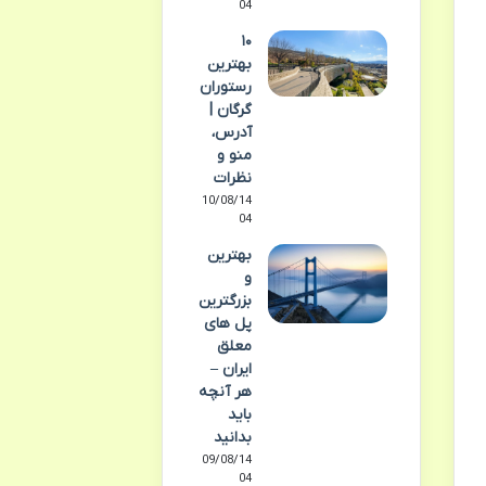
04
۱۰
بهترین
رستوران
گرگان |
آدرس،
منو و
نظرات
10/08/14
04
بهترین
و
بزرگترین
پل های
معلق
ایران –
هر آنچه
باید
بدانید
09/08/14
04