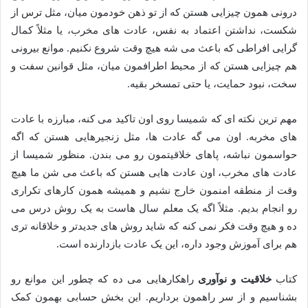
درونی همون چیزایی هستن که از تو ذهن خودمون میان، مثل ترس از
شکست، نداشتن اعتماد به نفس، عادت های مخرب، یا مثلاً کمال
گرایی افراطی که باعث می شه هیچ وقت شروع نکنیم. موانع بیرونی
هم چیزایی هستن که از محیط اطرافمون میان، مثل قوانین سفت و
سخت، نبود حمایت، یا حتی تمسخر بقیه.
مهم ترین نکته ای که شمیسا روی اون تاکید می کنه، مبارزه با عادت
های مخربه. اون می گه عادت ها، مثل زنجیرهایی هستن که اگه
حواسمون نباشه، پاهای خلاقیتمون رو می بندن. منظور شمیسا از
عادت های مخرب، اون عادت هایی هستن که باعث می شن ما هیچ
وقت از منطقه امنمون خارج نشیم و همیشه همون کارهای تکراری
رو انجام بدیم. مثلاً اگه یک معلم سال هاست به یک روش درس می
ده و هیچ وقت فکر نمی کنه که شاید روش های جدیدتر و خلاقانه تری
هم برای آموزش وجود داره، این یک عادت بازدارنده است.
کتاب
خلاقیت و نوآوری
راهکارهایی می ده که چطور این موانع رو
بشناسیم و از سر راهمون برداریم. این بخش حسابی بهمون کمک