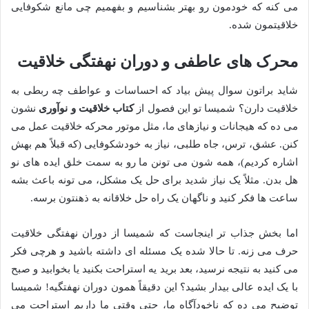
می کنه که خودمون رو بهتر بشناسیم و بفهمیم چی مانع شکوفایی
خلاقیتمون شده.
محرک های عاطفی و دوران نهفتگی خلاقیت
شاید براتون سوال پیش بیاد که احساسات و عواطف چه ربطی به
خلاقیت دارن؟ شمیسا تو این فصول از
کتاب خلاقیت و نوآوری
نشون
می ده که هیجانات و نیازهای ما، مثل موتور محرکه خلاقیت عمل می
کنن. عشق، ترس، جاه طلبی، نیاز به خودشکوفایی (که قبلاً هم بهش
اشاره کردیم)، همه شون می تونن ما رو به سمت خلق ایده های نو
هل بدن. مثلاً یک نیاز شدید برای حل یک مشکل، می تونه باعث بشه
ساعت ها فکر کنید و ناگهان یک راه حل خلاقانه به ذهنتون برسه.
اما بخش جذاب تر اینجاست که شمیسا از دوران نهفتگی خلاقیت
حرف می زنه. تا حالا شده یک مسئله ای داشته باشید و هرچی فکر
می کنید به نتیجه نرسید، بعد برید یه استراحت بکنید یا بخوابید و صبح
با یک ایده عالی بیدار بشید؟ این دقیقاً همون دوران نهفتگیه! شمیسا
توضیح می ده که ناخودآگاه ما، حتی وقتی ما داریم استراحت می