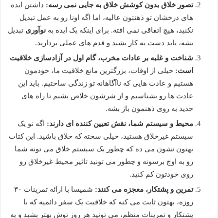
تصور خلاق بدون کوشش خلاق به جایی نمی رسه:
داشتن ایده
های درخشان تو ذهنتون عالیه، اما اگه اونا رو به عمل تبدیل
نکنید، هیچ اتفاقی نمی افته. برای اینکه یک ایده به
نوآوری
تبدیل
بشه، باید دست به کار بشید و قدم های عملی بردارید.
شناخت و غلبه بر عادات مخرب، گام اول در آزادسازی خلاقیت
است:
خیلی از اوقات، بزرگترین مانع خلاقیت ما، خودمون
هستیم و عادت هایی که ناآگاهانه تو زندگی ساختیم. باید این
عادت ها رو بشناسیم و از شرشون خلاص بشیم تا راه های
جدید به روی ذهنمون باز بشه.
محیط و سیستم شما، نقش تعیین کننده ای دارند:
اگه تو یک
سیستم غیرخلاق هستید، خیلی سخته که خلاق باشید. این کتاب
بهتون نشون می ده که چطور یک سیستم خلاق می تونه شما
رو به اوج برسونه و چطور می تونید تاثیر محیط غیرخلاق رو
روی خودتون کم کنید.
تمرین و پشتکار، معجزه می کنند:
شمیسا با ارائه تمرینات ۳۰
روزه، بهتون ثابت می کنه که خلاقیت یک سفر دائمیه که با
پشتکار و تمرینات منظم، می تونید هر روز توش بهتر بشید و به