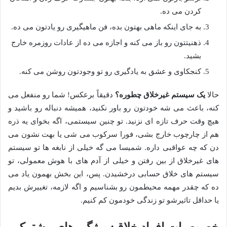
کردن می ده.
به جای اینکه ماهی بهتون بده، فن ماهیگیری رو یادتون می ده.
ذهنیتتون رو باز می کنه و اجازه می ده از عادات روزمره خارج
بشید.
کنجکاوی و عشق به یادگیری رو تو وجودتون روشن می کنه.
حالا
یک سیستم غیرخلاق چطوره؟
دقیقاً برعکس! شما رو منفعل می
کنه، باعث می شه خودتون رو باور نکنید، همیشه دنباله رو باشید و
هیچ وقت حرف تازه ای نزنید. تو چنین سیستمی، اگه بخوای یه ذره
هم از چارچوب خارج بشی، فورا سرکوب می شی یا بهت نشون می
دن که چه عواقبی داره. شمیسا می گه خیلی از نابغه ها تو سیستم
های غیرخلاق از بین رفتن و خیلی از آدم های با هوش معمولی، تو
سیستم های خلاق حسابی درخشیدن. پس، این بخش بهمون یاد می
ده که چقدر مهمه محیطمون رو بشناسیم و اگه لازمه، تغییرش بدیم
یا حداقل تاثیرشو تو زندگی خودمون کم کنیم.