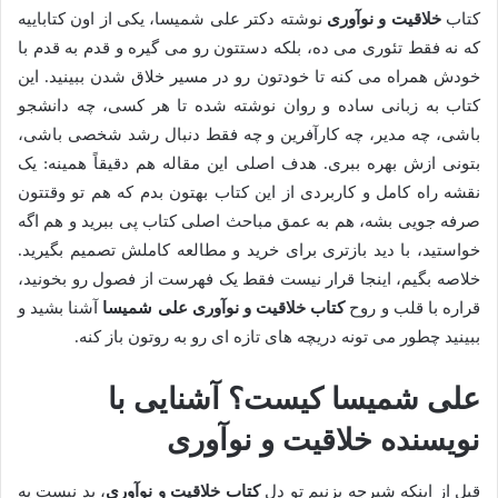
کتاب
خلاقیت و نوآوری
نوشته دکتر علی شمیسا، یکی از اون کتاباییه
که نه فقط تئوری می ده، بلکه دستتون رو می گیره و قدم به قدم با
خودش همراه می کنه تا خودتون رو در مسیر خلاق شدن ببینید. این
کتاب به زبانی ساده و روان نوشته شده تا هر کسی، چه دانشجو
باشی، چه مدیر، چه کارآفرین و چه فقط دنبال رشد شخصی باشی،
بتونی ازش بهره ببری. هدف اصلی این مقاله هم دقیقاً همینه: یک
نقشه راه کامل و کاربردی از این کتاب بهتون بدم که هم تو وقتتون
صرفه جویی بشه، هم به عمق مباحث اصلی کتاب پی ببرید و هم اگه
خواستید، با دید بازتری برای خرید و مطالعه کاملش تصمیم بگیرید.
خلاصه بگیم، اینجا قرار نیست فقط یک فهرست از فصول رو بخونید،
قراره با قلب و روح
کتاب خلاقیت و نوآوری علی شمیسا
آشنا بشید و
ببینید چطور می تونه دریچه های تازه ای رو به روتون باز کنه.
علی شمیسا کیست؟ آشنایی با
نویسنده خلاقیت و نوآوری
قبل از اینکه شیرجه بزنیم تو دل
کتاب خلاقیت و نوآوری
، بد نیست یه