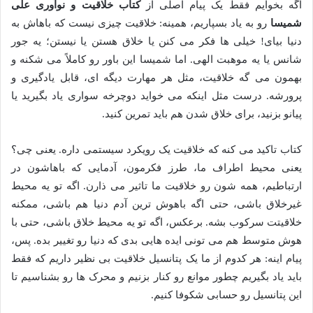
اگه بخوایم فقط یک پیام اصلی از
کتاب خلاقیت و نوآوری علی
شمیسا
رو به یاد بسپاریم، همینه: خلاقیت چیزی نیست که باهاش به
دنیا بیای! خیلی ها فکر می کنن یا خلاق هستن یا نیستن؛ یه جور
شانس یا یه موهبت الهی. اما شمیسا این باور رو کاملاً می شکنه و
بهمون می گه خلاقیت، مثل هر مهارت دیگه ای، قابل یادگیری و
پرورشه. درست مثل اینکه می خواید دوچرخه سواری یاد بگیرید یا
پیانو بزنید، برای خلاق شدن هم باید تمرین کنید.
کتاب تاکید می کنه که خلاقیت یک رویکرد سیستمی داره. یعنی چی؟
یعنی محیط اطراف ما، طرز فکرمون، آدمایی که باهاشون در
ارتباطیم، همه شون رو خلاقیت ما تاثیر می ذارن. اگه تو یه محیط
غیرخلاق باشی، حتی اگه باهوش ترین آدم دنیا هم باشی، ممکنه
خلاقیتت سرکوب بشه. برعکس، اگه تو یه محیط خلاق باشی، حتی با
هوش متوسط هم می تونی ایده هایی بدی که دنیا رو تغییر بده. پس،
پیام اینه: هر کدوم از ما یک پتانسیل خلاقیت بی نظیر داریم که فقط
باید یاد بگیریم چطور موانع رو کنار بزنیم و محرک ها رو بشناسیم تا
این پتانسیل رو حسابی شکوفا کنیم.