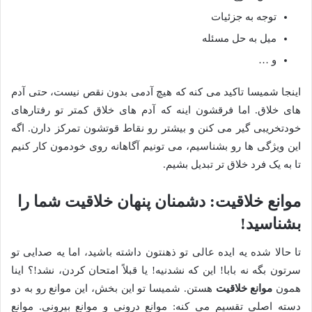
توجه به جزئیات
میل به حل مسئله
و …
اینجا شمیسا تاکید می کنه که هیچ آدمی بدون نقص نیست، حتی آدم
های خلاق. اما فرقشون اینه که آدم های خلاق کمتر تو رفتارهای
خودتخریبی گیر می کنن و بیشتر رو نقاط قوتشون تمرکز دارن. اگه
این ویژگی ها رو بشناسیم، می تونیم آگاهانه روی خودمون کار کنیم
تا به یک فرد خلاق تر تبدیل بشیم.
موانع خلاقیت: دشمنان پنهان خلاقیت شما را
بشناسید!
تا حالا شده یه ایده عالی تو ذهنتون داشته باشید، اما یه صدایی تو
سرتون بگه نه بابا! این که نشدنیه! یا قبلاً امتحان کردن، نشد!؟ اینا
همون
موانع خلاقیت
هستن. شمیسا تو این بخش، این موانع رو به دو
دسته اصلی تقسیم می کنه: موانع درونی و موانع بیرونی. موانع