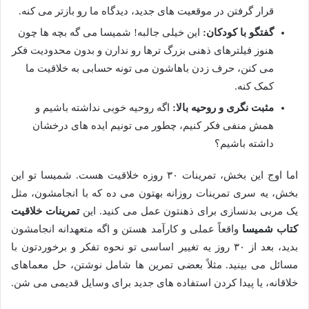
قرار گرفتن در موقعیت های جدید، دیدگاه ما رو بازتر می کنه.
گفتگو با کودکان:
این خیلی جالبه! شمیسا می گه بچه ها چون
هنوز فیلترهای ذهنی بزرگ ترها رو ندارن و بدون محدودیت فکر
می کنن، حرف زدن باهاشون می تونه حسابی به خلاقیت ما
کمک کنه.
مثبت نگری و روحیه بالا:
اگه روحیه خوبی نداشته باشیم و
همش منفی فکر کنیم، چطور می تونیم ایده های درخشان
داشته باشیم؟
اما اوج این بخش، تمرینات ۳۰ روزه خلاقیت هست. شمیسا تو این
بخش، یه سری تمرینات روزانه بهتون می ده که با انجامشون، مثل
یک مربی بدنسازی برای ذهنتون عمل می کنید. این
تمرینات خلاقیت
کتاب شمیسا
واقعاً عملی و کارآمد هستن و اگه متعهدانه انجامشون
بدید، بعد از ۳۰ روز یه تغییر اساسی تو نحوه تفکر و برخوردتون با
مسائل می بینید. مثلاً بعضی تمرین ها شامل نوشتن، حل معماهای
خلاقانه، یا پیدا کردن استفاده های جدید برای وسایل قدیمی می شن.