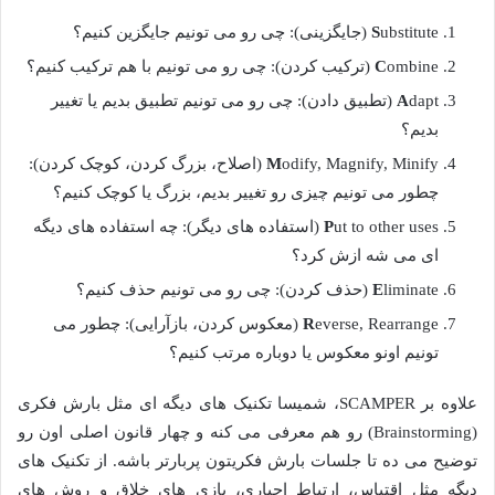
ubstitute (جایگزینی): چی رو می تونیم جایگزین کنیم؟
S
ombine (ترکیب کردن): چی رو می تونیم با هم ترکیب کنیم؟
C
A
dapt (تطبیق دادن): چی رو می تونیم تطبیق بدیم یا تغییر
بدیم؟
M
odify, Magnify, Minify (اصلاح، بزرگ کردن، کوچک کردن):
چطور می تونیم چیزی رو تغییر بدیم، بزرگ یا کوچک کنیم؟
P
ut to other uses (استفاده های دیگر): چه استفاده های دیگه
ای می شه ازش کرد؟
liminate (حذف کردن): چی رو می تونیم حذف کنیم؟
E
R
everse, Rearrange (معکوس کردن، بازآرایی): چطور می
تونیم اونو معکوس یا دوباره مرتب کنیم؟
علاوه بر SCAMPER، شمیسا تکنیک های دیگه ای مثل بارش فکری
(Brainstorming) رو هم معرفی می کنه و چهار قانون اصلی اون رو
توضیح می ده تا جلسات بارش فکریتون پربارتر باشه. از تکنیک های
دیگه مثل اقتباس، ارتباط اجباری، بازی های خلاق و روش های