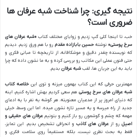
نتیجه گیری: چرا شناخت شبه عرفان ها
ضروری است؟
خب، تا اینجا کلی گپ زدیم و زوایای مختلف کتاب
«شبه عرفان های
سرخ پوستی»
نوشته
حسین بابازاده مقدم
رو با هم ورق زدیم. دیدیم
که نویسنده چقدر دقیق و موشکافانه، از تاریخچه تا مبانی فکری و
حتی فنون عملی این مکاتب رو بررسی کرده و به ما نشون داده که چرا
باید به این جریان ها، لقب
شبه عرفان
بدیم.
مهمترین حرفی که این کتاب بهمون میزنه و توی این
خلاصه کتاب
شبه عرفان های سرخ پوستی
هم سعی کردیم بهش اشاره کنیم، اینه
که دنیای امروز پر از مدعیان معنویته. هر گوشه یه نفر با یه ادعای
جدید از راه میرسه و یه مسیر تازه نشون میده. اما این وسط، خیلی
مهمه که چشم و گوشمون رو باز کنیم و بتونیم
عرفان های حقیقی و
اصیل
رو از
عرفان های کاذب
و انحرافی تشخیص بدیم. این تمایز،
فقط یه بحث نظری نیست، بلکه مستقیماً روی سلامت فکری و