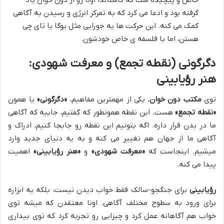
گرفته بود و ادعا می کرد که به تمرکز انرژی و رسیدن به آگاهی
کمک می کنه. این حرکت ها یه جورایی مثل یوگا یا تای چی
هستن، اما با فلسفه ی خاص خودشون.
دگرگونی (نقطه تجمع) و معرفت شهودی:
هنر رؤیابینى
توی
مکتب دون خوان
، یکی از مهمترین مفاهیم،
«دگرگونی»
یا همون
«نقطه تجمع»
هست. این نقطه همونطور که گفتیم، جاییه که آگاهی
ما در بدن قرار داره. اگه بتونیم این نقطه رو جابجا کنیم، ادراک و
آگاهی ما از جهان هم تغییر می کنه و به یه دنیای جدید وارد
میشیم. اینجاست که
«معرفت شهودی»
و
«هنر رؤیابینی»
اهمیت
پیدا می کنه.
رؤیابینی
برای جنگجو-سالک فقط خواب دیدن نیست، بلکه یه ابزاره
برای ورود به سطوح مختلف آگاهی. اونا معتقدن که میشه توی
خواب هم آگاهانه عمل کرد و چیزایی رو تجربه کرد که توی بیداری