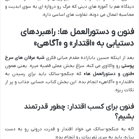
دیدگاه هم با آموزه های دینی که مرگ رو دروازه ای به سوی ابدیت و
محاسبه اعمال می دونه، تفاوت های اساسی داره.
فنون و دستورالعمل ها: راهبردهای
دستیابی به «اقتدار» و «آگاهی»
بعد از اینکه حسین بابازاده مقدم مبانی فکری
شبه عرفان های سرخ
پوستی
رو واکاوی می کنه، سراغ بخش عملی قضیه میره. یعنی همون
«فنون و دستورالعمل ها»
که جنگجو-سالک باید برای رسیدن به
«اقتدار» و «آگاهی» انجام بده. این بخش کتاب، حسابی جذاب و پر از
نکات ریزه.
فنون برای کسب اقتدار: چطور قدرتمند
بشیم؟
اگه یه جنگجو-سالک می خواد اقتدار و قدرت درونی رو به دست
بیاره، باید یه سری تمرینات رو انجام بده: