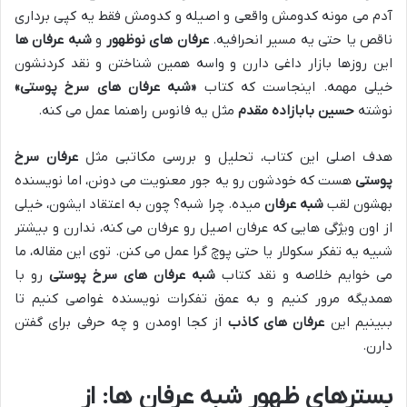
آدم می مونه کدومش واقعی و اصیله و کدومش فقط یه کپی برداری
ناقص یا حتی یه مسیر انحرافیه.
عرفان های نوظهور
و
شبه عرفان ها
این روزها بازار داغی دارن و واسه همین شناختن و نقد کردنشون
خیلی مهمه. اینجاست که کتاب
«شبه عرفان های سرخ پوستی»
نوشته
حسین بابازاده مقدم
مثل یه فانوس راهنما عمل می کنه.
هدف اصلی این کتاب، تحلیل و بررسی مکاتبی مثل
عرفان سرخ
پوستی
هست که خودشون رو یه جور معنویت می دونن، اما نویسنده
بهشون لقب
شبه عرفان
میده. چرا شبه؟ چون به اعتقاد ایشون، خیلی
از اون ویژگی هایی که عرفان اصیل رو عرفان می کنه، ندارن و بیشتر
شبیه یه تفکر سکولار یا حتی پوچ گرا عمل می کنن. توی این مقاله، ما
می خوایم خلاصه و نقد کتاب
شبه عرفان های سرخ پوستی
رو با
همدیگه مرور کنیم و به عمق تفکرات نویسنده غواصی کنیم تا
ببینیم این
عرفان های کاذب
از کجا اومدن و چه حرفی برای گفتن
دارن.
بسترهای ظهور شبه عرفان ها: از