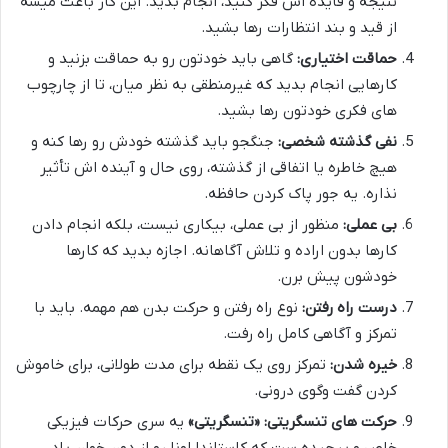
نتیجه و فایده اش فکر کنید، انجام بدید. این کار باعث میشه
از قید و بند انتظارات رها بشید.
حماقت اختیاری:
گاهی باید خودتون رو به حماقت بزنید و
کارهایی انجام بدید که غیرمنطقی به نظر میان، تا از چارچوب
های فکری خودتون رها بشید.
نفی گذشته شخصی:
جنگجو باید گذشته خودش رو رها کنه و
هیچ خاطره یا اتفاقی از گذشته، روی حال و آینده اش تأثیر
نذاره. یه جور پاک کردن حافظه.
بی عملی:
منظور از بی عملی، بیکاری نیست، بلکه انجام دادن
کارها بدون اراده و تلاش آگاهانه. اجازه بدید که کارها
خودشون پیش برن.
درست راه رفتن:
نوع راه رفتن و حرکت بدن هم مهمه. باید با
تمرکز و آگاهی کامل راه رفت.
خیره شدن:
تمرکز روی یک نقطه برای مدت طولانی، برای خاموش
کردن گفت وگوی درونی.
حرکت های تنسگریتی:
«تنسگریتی»
یه سری حرکات فیزیکی
خاص و پیچیده ست که کاستاندا اونا رو از دون خوان یاد