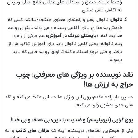
راهنما میشه. منطق و استدلال های عقلانی، مانع اصلی رسیدن
به آگاهی تلقی میشن.
ناگوال:
ناگوال، رهبر و راهنمای معنوی جنگجو-سالکه. کسی که
خودش به مدارج بالای آگاهی رسیده و می تونه دیگران رو هم
هدایت کنه.
«بایستگی نیرنگ در آموزش»
هم جزئی از راه و
رسم ناگواله؛ یعنی گاهی ناگوال باید برای آموزش شاگرداش از
ترفند و حتی دروغ استفاده کنه تا اونها رو به جایی که باید،
برسونه.
نقد نویسنده بر ویژگی های معرفتی: چوب
حراج به ارزش ها!
حسین بابازاده مقدم، روی این ویژگی ها حسابی مکث می کنه و نقد
های جدی بهشون وارد می کنه:
پوچ گرایی (نیهیلیسم) و ضدیت با دین: بی هدف و بی خدا!
یکی از مهمترین نقدهای نویسنده اینه که
عرفان های کاذب
و به