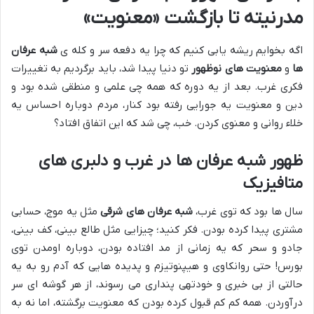
مدرنیته تا بازگشت «معنویت»
اگه بخوایم ریشه یابی کنیم که چرا یه دفعه سر و کله ی
شبه عرفان
ها
و
معنویت های نوظهور
تو دنیا پیدا شد، باید برگردیم به تغییرات
فکری غرب. بعد از یه دوره که همه چی علمی و منطقی شده بود و
دین و معنویت یه جورایی رفته بود کنار، مردم دوباره احساس یه
خلاء روانی و معنوی کردن. خب، چی شد که این اتفاق افتاد؟
ظهور شبه عرفان ها در غرب و دلبری های
متافیزیک
سال ها بود که توی غرب،
شبه عرفان های شرقی
مثل یه موج، حسابی
مشتری پیدا کرده بودن. فکر کنید؛ چیزایی مثل طالع بینی، کف بینی،
جادو و سحر که یه زمانی از مد افتاده بودن، دوباره اومدن توی
بورس! حتی روانکاوی و هیپنوتیزم و پدیده هایی که آدم رو به یه
حالتی از بی خبری و خودتهی پنداری می رسوند، از هر گوشه ای سر
درآوردن. همه کم کم قبول کرده بودن که معنویت برگشته، اما نه به