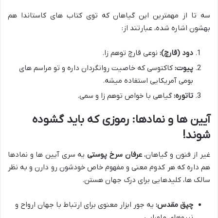
سه تا از مهمترین این گیاهان که توی کتاب های کاستاندا هم
بهشون اشاره شده، عبارتند از:
دود (قارچ):
نوعی قارچ توهم زا.
پیوت:
کاکتوسی که خاصیت روانگردان داره و تو مراسم های
بومی آمریکایی استفاده میشه.
تاتوره:
گیاهی با خواص توهم زا و سمی.
آیین ها و نمادها: رموزی که باید گشوده
شوند!
غیر از فنون و گیاهان،
عرفان سرخ پوستی
یه سری آیین ها و نمادها
هم داره که هر کدوم معنی و مفهوم خاص خودشون رو دارن و به نظر
سالک ها، کلیدهایی برای درک جهان هستن.
چپق مقدس:
یه جور ابزار معنوی برای ارتباط با جهان ارواح و
نیروهای ماورایی.