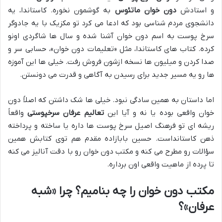
و استادش
دون خوان ماتئوس
به گوشمون نخوره. کاستاندا، یه
دانشجوی مردم شناسی بود که ادعا می کرد تو مکزیک با یه جادوگر
سرخ پوست به اسم دون خوان آشنا شده و سال ها شاگردی اونو
کرده. کتاب های کاستاندا، مثل «تعلیمات دون خوان»، حسابی سر و
صدا کردن و میلیون ها نسخه ازشون فروش رفت. خیلی ها این آموزه
ها رو یه مسیر جدید برای رسیدن به آگاهی و قدرت می دونستن.
اما داستان به همین سادگی نبود. خیلی ها شک داشتن که اصلاً دون
خوان واقعی بوده یا نه و آیا این
تعالیم عرفان سرخپوستی
واقعاً
ریشه ای تو فرهنگ اصیل سرخ پوست ها داره یا ساخته و پرداخته
ذهن کاستانداست. حسین بابازاده مقدم هم توی کتابش همین
سؤالات رو مطرح می کنه و مکتب دون خوان رو با دقت آنالیز می کنه
تا پرده از ماهیت واقعی اون برداره.
مکتب دون خوان را چه بنامیم؟ چرا «شبه
عرفان»؟