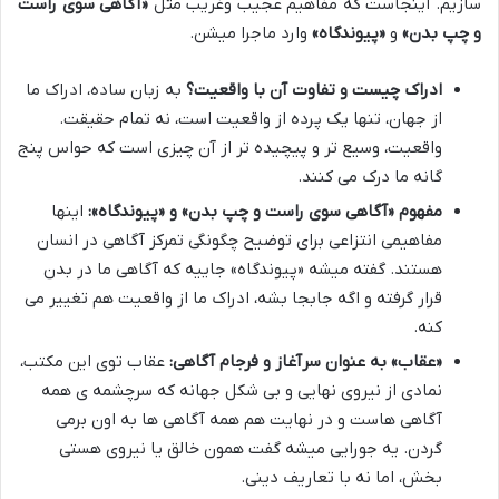
سازیم. اینجاست که مفاهیم عجیب وغریب مثل
«آگاهی سوی راست
و چپ بدن»
و
«پیوندگاه»
وارد ماجرا میشن.
ادراک چیست و تفاوت آن با واقعیت؟
به زبان ساده، ادراک ما
از جهان، تنها یک پرده از واقعیت است، نه تمام حقیقت.
واقعیت، وسیع تر و پیچیده تر از آن چیزی است که حواس پنج
گانه ما درک می کنند.
مفهوم «آگاهی سوی راست و چپ بدن» و «پیوندگاه»:
اینها
مفاهیمی انتزاعی برای توضیح چگونگی تمرکز آگاهی در انسان
هستند. گفته میشه «پیوندگاه» جاییه که آگاهی ما در بدن
قرار گرفته و اگه جابجا بشه، ادراک ما از واقعیت هم تغییر می
کنه.
«عقاب» به عنوان سرآغاز و فرجام آگاهی:
عقاب توی این مکتب،
نمادی از نیروی نهایی و بی شکل جهانه که سرچشمه ی همه
آگاهی هاست و در نهایت هم همه آگاهی ها به اون برمی
گردن. یه جورایی میشه گفت همون خالق یا نیروی هستی
بخش، اما نه با تعاریف دینی.