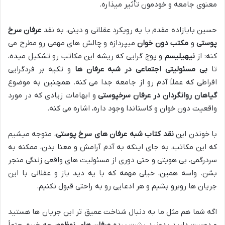
معنوی جامعه و خودمون تأثیر میذاره.
حسین بابازاده مقدم با یه رویکرد عقلانی و دینی، به نقد
عرفان سرخ
پوستی
و
مکتب دون خوان
میپردازه و چالش های مهمی رو مطرح می
کنه: از
نیهیلیسم
و پوچ گرایی که ریشه این مکاتب رو تشکیل میده،
تا
بی مسئولیتی اجتماعی در شبه عرفان ها
و تکیه بر فردگرایی
افراطی که عملاً آدم رو از جامعه جدا می کنه. همچنین به موضوع
گیاهان روانگردان در عرفان سرخپوستی
و ابهامات زیادی که در مورد
واقعیت دون خوان و کاستاندا وجود داره، اشاره می کنه.
با خوندن این
نقد کتاب شبه عرفان های سرخ پوستی
، متوجه میشیم
که این مکاتب، به جای اینکه به آدم آرامش و معنا بدن، ممکنه به
سردرگمی، بی هویتی و حتی دوری از مسئولیت های واقعی زندگی منجر
بشن. واسه همین، خیلی مهمه که با یه دید باز و عقلانی با این
جریان ها روبرو بشیم و هر ادعایی رو به راحتی قبول نکنیم.
اگه شما هم مثل ما به دنبال شناخت عمیق تر این جریان ها هستید
و دوست دارید بدونید پشت پرده
عرفان های نوظهور
چه خبره، حتماً