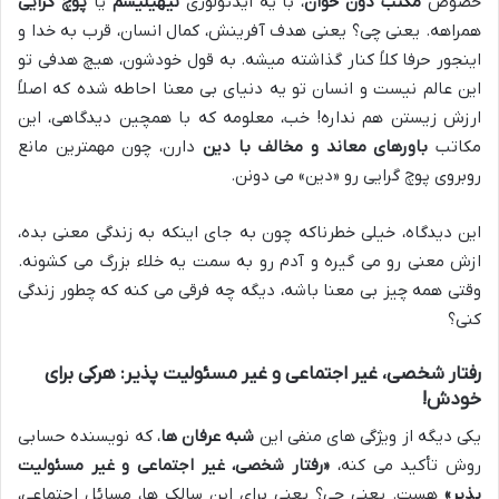
خصوص
مکتب دون خوان
، با یه ایدئولوژی
نیهیلیسم
یا
پوچ گرایی
همراهه. یعنی چی؟ یعنی هدف آفرینش، کمال انسان، قرب به خدا و
اینجور حرفا کلاً کنار گذاشته میشه. به قول خودشون، هیچ هدفی تو
این عالم نیست و انسان تو یه دنیای بی معنا احاطه شده که اصلاً
ارزش زیستن هم نداره! خب، معلومه که با همچین دیدگاهی، این
مکاتب
باورهای معاند و مخالف با دین
دارن، چون مهمترین مانع
روبروی پوچ گرایی رو «دین» می دونن.
این دیدگاه، خیلی خطرناکه چون به جای اینکه به زندگی معنی بده،
ازش معنی رو می گیره و آدم رو به سمت یه خلاء بزرگ می کشونه.
وقتی همه چیز بی معنا باشه، دیگه چه فرقی می کنه که چطور زندگی
کنی؟
رفتار شخصی، غیر اجتماعی و غیر مسئولیت پذیر: هرکی برای
خودش!
یکی دیگه از ویژگی های منفی این
شبه عرفان ها
، که نویسنده حسابی
روش تأکید می کنه،
«رفتار شخصی، غیر اجتماعی و غیر مسئولیت
پذیر»
هست. یعنی چی؟ یعنی برای این سالک ها، مسائل اجتماعی،