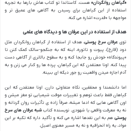
«گیاهان روانگردان»
هست. کاستاندا تو کتاب هاش بارها به تجربه
استفاده از این گیاهان برای رسیدن به آگاهی های عمیق تر و
مواجهه با «قدرت» اشاره می کنه.
هدف از استفاده در این عرفان ها و دیدگاه های علمی
توی
عرفان سرخ پوستی
، هدف از استفاده از گیاهان روانگردان مثل
دود (قارچ)، پیوت و تاتوره، اینه که به جنگجو-سالک کمک کنن تا
«پیوندگاه» خودش رو جابجا کنه و به سطوح بالاتری از آگاهی دست
پیدا کنه. اونا معتقدن که این گیاهان، پرده ها رو کنار می زنن و به
آدم اجازه میدن واقعیت رو جور دیگه ای ببینه.
اما دانشمندا و محققین، نگاه متفاوتی دارن. اونا معتقدن که این
گیاهان فقط باعث توهم و تغییرات موقت شیمیایی تو مغز میشن و
اون آگاهی هایی که ادعا میشه، صرفاً زاده ی تأثیرات روان گردانه و
نه یه معرفت واقعی یا شهودی. نویسنده کتاب
شبه عرفان های سرخ
پوستی
هم به این نقدها اشاره می کنه و تأکید داره که تکیه بر این
مواد، یه راه انحرافیه و نه یه مسیر معنوی اصیل.