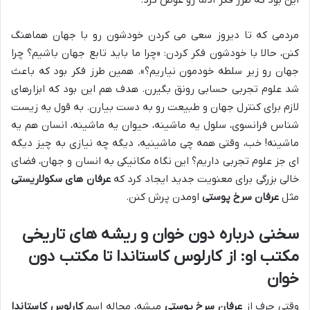
مردمی که تا دیروز سعی می کردن خودشون رو با جهان هماهنگ
کنن، حالا با خودشون فکر کردن: «چرا ما باید تابع جهان باشیم؟ چرا
جهان رو زیر سلطه خودمون نیاریم؟». همین طرز فکر بود که باعث
شد علوم تجربی حسابی رونق بگیرن. هدف هم این بود که ابزارهای
لازم برای کنترل جهان و طبیعت رو به دست بیارن. به قول یه زیست
شناس فرانسوی، سلول یه ماشینه، حیوان یه ماشینه، انسان هم یه
ماشینه! خب، وقتی همه چی ماشینیه، دیگه چه نیازی به چیز دیگه
ای جز علوم تجربی داریم؟ این نگاه مکانیکی به انسان و جهان، فضای
خالی بزرگی برای معنویت جدید ایجاد کرد که
عرفان های سکولاریستی
مثل
عرفان سرخ پوستی
اومدن پرش کنن.
سخنی درباره دون خوان و ریشه های تاریخی
مکتب او: از کارلوس کاستاندا تا مکتب دون
خوان
وقتی حرف از
عرفان سرخ پوستی
میشه، محاله اسم
کارلوس کاستاندا