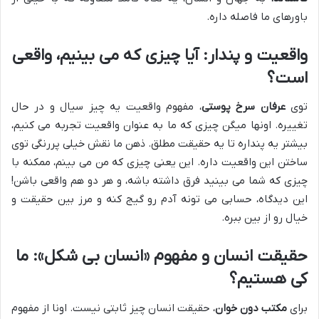
باورهای ما فاصله داره.
واقعیت و پندار: آیا چیزی که می بینیم، واقعی
است؟
توی
عرفان سرخ پوستی
، مفهوم واقعیت یه چیز سیال و در حال
تغییره. اونها میگن چیزی که ما به عنوان واقعیت تجربه می کنیم،
بیشتر یه پنداره تا یه حقیقت مطلق. ذهن ما نقش خیلی پررنگی توی
ساختن این واقعیت داره. این یعنی چیزی که من می بینم، ممکنه با
چیزی که شما می بینید فرق داشته باشه، و هر دو هم واقعی باشن!
این دیدگاه، حسابی می تونه آدم رو گیج کنه و مرز بین حقیقت و
خیال رو از بین ببره.
حقیقت انسان و مفهوم «انسان بی شکل»: ما
کی هستیم؟
برای
مکتب دون خوان
، حقیقت انسان چیز ثابتی نیست. اونا از مفهوم