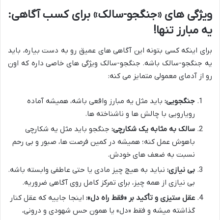
ویژگی های «جنگجو-سالک» برای کسب آگاهی:
یه مبارز تنها!
برای اینکه کسی بتونه این آگاهی های عمیق رو به دست بیاره، باید
یه جنگجو-سالک باشه. جنگجو-سالک ویژگی های خاصی داره که اون
رو از آدمای معمولی متمایز می کنه:
جنگجویی:
باید مثل یه مبارز واقعی باشه، همیشه آماده
رویارویی با چالش ها و ناشناخته ها.
سالک به مثابه یک شکارچی:
جنگجو باید مثل یه شکارچی
باهوش عمل کنه؛ همیشه در کمین فرصت ها، صبور و بی رحم
نسبت به ضعف های خودش.
بی نیازی:
نباید به هیچ چیز مادی یا حتی عاطفی وابسته باشه.
بی نیازی از همه چیز، برای تمرکز کامل روی آگاهی ضروریه.
عقل ستیزی و تأکید بر «فقط راه دل»:
اینجا جاییه که عقل کنار
گذاشته میشه و فقط «دل» یا همون حس شهودی و درونی،