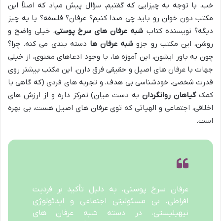
خب، با توجه به چیزایی که گفتیم، سؤال پیش میاد که اصلاً این
مکتب دون خوان رو باید چی صدا کنیم؟ عرفان؟ فلسفه؟ یا یه چیز
دیگه؟ نویسنده کتاب
شبه عرفان های سرخ پوستی
، خیلی واضح و
روشن، این مکتب رو جزو
شبه عرفان ها
دسته بندی می کنه. چرا؟
چون به باور ایشون، این آموزه ها، با وجود ادعاهای معنوی، از خیلی
جهات با عرفان های اصیل و حقیقی فرق دارن. این مکتب بیشتر روی
قدرت شخصی، خودشناسی بی هدف، و تجربه های فردی (که گاهی با
کمک
گیاهان روانگردان
به دست میان) تمرکز داره و از ارزش های
اخلاقی، اجتماعی و الهیاتی که توی عرفان های اصیل هست، بی بهره
است.
عرفان سرخ پوستی، به دلیل تأکید بر فردیت
افراطی، بی مسئولیتی اجتماعی و ایدئولوژی
نیهیلیستی، در دسته شبه عرفان های