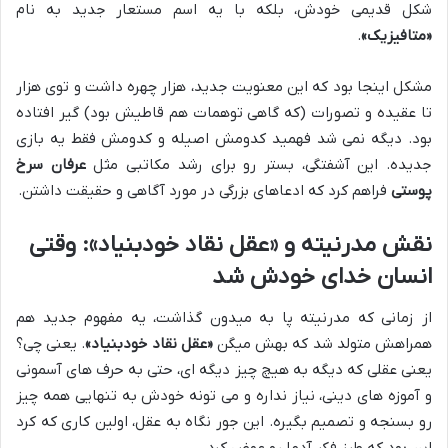
شکل قدیمی خودش، بلکه با یه اسم مستعار جدید به نام
«متافیزیک»
.
مشکل اینجا بود که این معنویت جدید، هزار چهره داشت و توی هزار
تا عقیده و تصورات (که گاهی توهمات هم قاطیش بود) گیر افتاده
بود. دیگه نمی شد فهمید کدومش اصیله و کدومش فقط یه بازی
جدیده. این آشفتگی، بستر رو برای رشد مکاتبی مثل
عرفان سرخ
پوستی
فراهم کرد که ادعاهای بزرگی در مورد آگاهی و حقیقت داشتن.
نقش مدرنیته و «عقل نقاد خودبنیاد»: وقتی
انسان خدای خودش شد
از زمانی که مدرنیته پا به میدون گذاشت، یه مفهوم جدید هم
همراهش متولد شد که بهش میگن
«عقل نقاد خودبنیاد»
. یعنی چی؟
یعنی عقلی که دیگه به هیچ چیز دیگه ای، حتی به حرف های آسمونی
و آموزه های دینی، نیاز نداره و می تونه خودش به تنهایی همه چیز
رو بسنجه و تصمیم بگیره. این جور نگاه به عقل، اولین کاری که کرد
این بود که طرز فکر آدما رو عوض کرد.