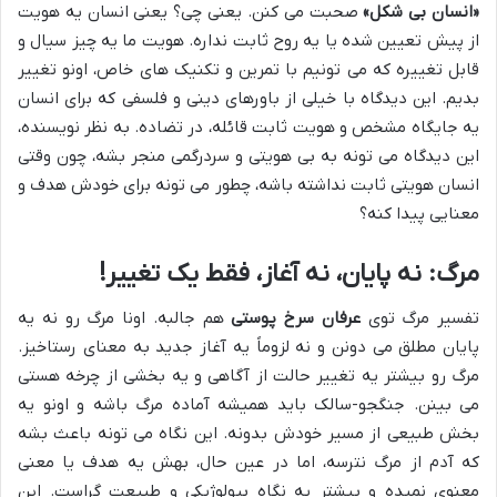
«انسان بی شکل»
صحبت می کنن. یعنی چی؟ یعنی انسان یه هویت
از پیش تعیین شده یا یه روح ثابت نداره. هویت ما یه چیز سیال و
قابل تغییره که می تونیم با تمرین و تکنیک های خاص، اونو تغییر
بدیم. این دیدگاه با خیلی از باورهای دینی و فلسفی که برای انسان
یه جایگاه مشخص و هویت ثابت قائله، در تضاده. به نظر نویسنده،
این دیدگاه می تونه به بی هویتی و سردرگمی منجر بشه، چون وقتی
انسان هویتی ثابت نداشته باشه، چطور می تونه برای خودش هدف و
معنایی پیدا کنه؟
مرگ: نه پایان، نه آغاز، فقط یک تغییر!
تفسیر مرگ توی
عرفان سرخ پوستی
هم جالبه. اونا مرگ رو نه یه
پایان مطلق می دونن و نه لزوماً یه آغاز جدید به معنای رستاخیز.
مرگ رو بیشتر یه تغییر حالت از آگاهی و یه بخشی از چرخه هستی
می بینن. جنگجو-سالک باید همیشه آماده مرگ باشه و اونو یه
بخش طبیعی از مسیر خودش بدونه. این نگاه می تونه باعث بشه
که آدم از مرگ نترسه، اما در عین حال، بهش یه هدف یا معنی
معنوی نمیده و بیشتر یه نگاه بیولوژیکی و طبیعت گراست. این