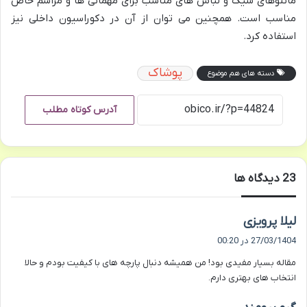
مانتوهای شیک و لباس های مناسب برای مهمانی ها و مراسم خاص
مناسب است. همچنین می توان از آن در دکوراسیون داخلی نیز
استفاده کرد.
پوشاک
دسته های هم موضوع
آدرس کوتاه مطلب
‫23 دیدگاه ها
گ
لیلا پرویزی
ف
27/03/1404 در 00:20
ت
مقاله بسیار مفیدی بود! من همیشه دنبال پارچه های با کیفیت بودم و حالا
:
انتخاب های بهتری دارم.
گ