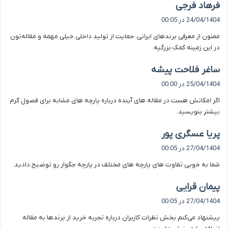
گ
فرهاد فرجی
ف
24/04/1404 در 00:05
ت
ممنون از معرفی برندهای ایرانی. حمایت از تولید داخلی خیلی مهمه و مقاله‌تون
:
در این زمینه کمک بزرگیه.
گ
ساغر فلاحت پیشه
ف
25/04/1404 در 00:00
ت
اگر امکانش هست در مقاله های آینده درباره پارچه های مشابه برای فصول گرم
:
بیشتر بنویسید.
گ
پریا عسگری پور
ف
27/04/1404 در 00:05
ت
شما به خوبی تفاوت های پارچه های مختلف در پارچه جگوار رو توضیح دادید.
:
گ
پیمان قرایی
ف
27/04/1404 در 00:05
ت
پیشنهاد می‌کنم بخش نظرات کاربران درباره تجربه خرید از برندها به مقاله
: