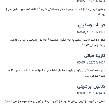
17/04/1404 در 00:05
ت
چطور می توانم از اصالت پارچه جگوار مطمئن شوم؟ مقاله شما جواب این سوال
:
رو داد.
گ
فرشاد یوسفیان
ف
19/04/1404 در 00:00
ت
برای دوخت مانتو رسمی پارچه جگوار مناسبه؟ چه نوع الیافی برای این کاربرد
:
پیشنهاد می‌کنید؟
گ
کارینا حیاتی
ف
22/04/1404 در 00:05
ت
من همیشه فکر می‌کردم پارچه جگوار فقط برای دکوراسیونه! با خوندن مقاله
:
نظرم عوض شد.
گ
کتایون ابراهیمی
ف
23/04/1404 در 00:00
ت
کاش در مورد بهترین روش های نگهداری پارچه جگوار بیشتر توضیح می دادید.
: