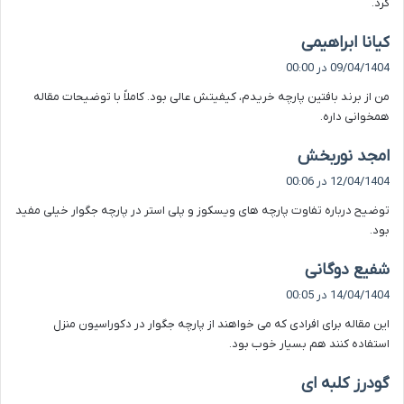
کرد.
گ
کیانا ابراهیمی
ف
09/04/1404 در 00:00
ت
من از برند بافتین پارچه خریدم، کیفیتش عالی بود. کاملاً با توضیحات مقاله
:
همخوانی داره.
گ
امجد نوربخش
ف
12/04/1404 در 00:06
ت
توضیح درباره تفاوت پارچه های ویسکوز و پلی استر در پارچه جگوار خیلی مفید
:
بود.
گ
شفیع دوگانی
ف
14/04/1404 در 00:05
ت
این مقاله برای افرادی که می خواهند از پارچه جگوار در دکوراسیون منزل
:
استفاده کنند هم بسیار خوب بود.
گ
گودرز کلبه ای
ف