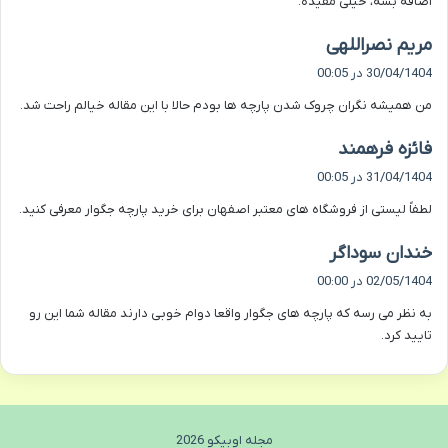
اضافه بشه، خیلی مفیده.
گ
مریم نصراللهی
ف
30/04/1404 در 00:05
ت
من همیشه نگران چروک شدن پارچه ها بودم حالا با این مقاله خیالم راحت شد.
:
گ
فائزه فرهمند
ف
31/04/1404 در 00:05
ت
لطفاً لیستی از فروشگاه‌ های معتبر اصفهان برای خرید پارچه جگوار معرفی کنید.
:
گ
خندان سوداگر
ف
02/05/1404 در 00:00
ت
به نظر می رسه که پارچه های جگوار واقعا دوام خوبی دارند مقاله شما این رو
:
تایید کرد.
مجله اوبیکو 2026