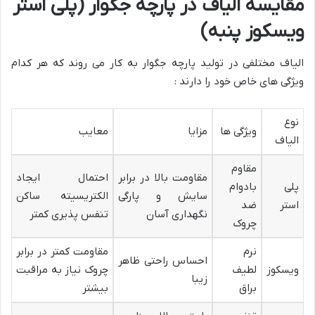
مقایسه الیاف در پارچه جگوار (پلی استر
ویسکوز پنبه)
الیاف مختلفی در تولید پارچه جگوار به کار می روند که هر کدام
ویژگی های خاص خود را دارند :
نوع
ویژگی ها
مزایا
معایب
الیاف
مقاوم
مقاومت بالا در برابر
احتمال ایجاد
پلی
بادوام
سایش و پارگی
الکتریسیته ساکن
استر
ضد
نگهداری آسان
تنفس پذیری کمتر
چروک
نرم
مقاومت کمتر در برابر
احساس راحتی ظاهر
ویسکوز
لطیف
چروک نیاز به مراقبت
زیبا
براق
بیشتر