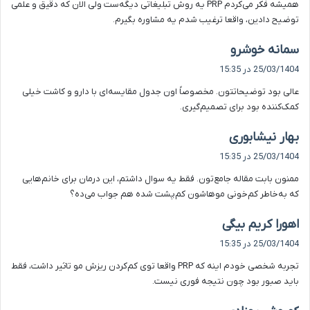
همیشه فکر می‌کردم PRP یه روش تبلیغاتی دیگه‌ست ولی الان که دقیق و علمی
:
توضیح دادین، واقعا ترغیب شدم یه مشاوره بگیرم.
گ
سمانه خوشرو
ف
25/03/1404 در 15:35
ت
عالی بود توضیحاتتون. مخصوصاً اون جدول مقایسه‌ای با دارو و کاشت خیلی
:
کمک‌کننده بود برای تصمیم‌گیری.
گ
بهار نیشابوری
ف
25/03/1404 در 15:35
ت
ممنون بابت مقاله جامع‌تون. فقط یه سوال داشتم، این درمان برای خانم‌هایی
:
که به‌خاطر کم‌خونی موهاشون کم‌پشت شده هم جواب می‌ده؟
گ
اهورا کریم بیگی
ف
25/03/1404 در 15:35
ت
تجربه شخصی خودم اینه که PRP واقعا توی کم‌کردن ریزش مو تاثیر داشت، فقط
:
باید صبور بود چون نتیجه فوری نیست.
گ