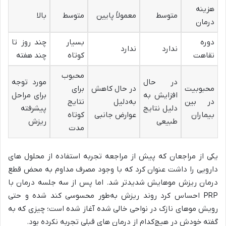
هزینه
متوسط
معمولاً پایین
متوسط
بالا
درمان
دوره
بسیار
چند روز تا
ندارد
ندارد
نقاهت
کوتاه
چند هفته
محبوب
در حال
مورد توجه
محبوبیت
در حال کاهش
برای
افزایش به
برای مراحل
در بین
به‌دلیل
نتایج
دلیل نتایج
پیشرفته
بیماران
عوارض جانبی
کوتاه‌
طبیعی
ریزش
مدت
یکی از مراجعان که پیش از مراجعه تجربه استفاده از محلول‌ های
دارویی را داشت عنوان کرد که با وجود مصرف مداوم به محض قطع
درمان ریزش موهایش شدیدتر شد. اما پس از سه جلسه درمان با
PRP احساس کرد روند ریزش به‌طور محسوسی کند شده و حتی
رویش موهای نازک در نواحی خالی‌ شده آغاز شده است؛ چیزی که به
گفته خودش در هیچ‌کدام از درمان‌ های قبلی تجربه نکرده بود.