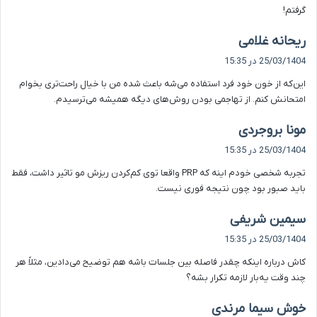
گرفتم!
گ
ریحانه غلامی
ف
25/03/1404 در 15:35
ت
این‌که از خون خود فرد استفاده می‌شه باعث شده من با خیال راحت‌تری بخوام
:
امتحانش کنم. از تهاجمی بودن روش‌های دیگه همیشه می‌ترسیدم.
گ
مونا بروجردی
ف
25/03/1404 در 15:35
ت
تجربه شخصی خودم اینه که PRP واقعا توی کم‌کردن ریزش مو تاثیر داشت، فقط
:
باید صبور بود چون نتیجه فوری نیست.
گ
سیمین شریفی
ف
25/03/1404 در 15:35
ت
کاش درباره اینکه چقدر فاصله بین جلسات باشه هم توضیح می‌دادین، مثلاً هر
:
چند وقت یه‌بار لازمه تکرار بشه؟
گ
خوش سیما مرندی