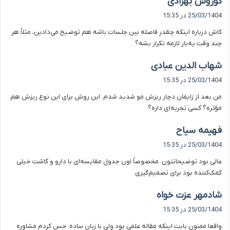
کوروش بهزادی
ف
25/03/1404 در 15:35
ت
کاش درباره اینکه چقدر فاصله بین جلسات باشه هم توضیح می‌دادین، مثلاً هر
:
چند وقت یه‌بار لازمه تکرار بشه؟
گ
شهاب الدین عبادی
ف
25/03/1404 در 15:35
ت
من بعد از زایمان دچار ریزش مو شدید شدم. این روش برای این نوع ریزش هم
:
مؤثره؟ کسی تجربه‌ای داره؟
گ
فهیمه سیاح
ف
25/03/1404 در 15:35
ت
عالی بود توضیحاتتون. مخصوصاً اون جدول مقایسه‌ای با دارو و کاشت خیلی
:
کمک‌کننده بود برای تصمیم‌گیری.
گ
شادمهر عزت خواه
ف
25/03/1404 در 15:35
ت
واقعا ممنون بابت اینکه مقاله علمی بود ولی با زبان ساده. حس کردم مشاوره
: