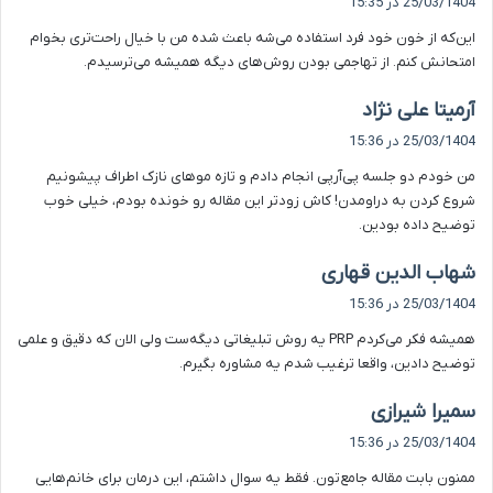
25/03/1404 در 15:35
ت
این‌که از خون خود فرد استفاده می‌شه باعث شده من با خیال راحت‌تری بخوام
:
امتحانش کنم. از تهاجمی بودن روش‌های دیگه همیشه می‌ترسیدم.
گ
آرمیتا علی نژاد
ف
25/03/1404 در 15:36
ت
من خودم دو جلسه پی‌آر‌پی انجام دادم و تازه موهای نازک اطراف پیشونیم
:
شروع کردن به دراومدن! کاش زودتر این مقاله رو خونده بودم، خیلی خوب
توضیح داده بودین.
گ
شهاب الدین قهاری
ف
25/03/1404 در 15:36
ت
همیشه فکر می‌کردم PRP یه روش تبلیغاتی دیگه‌ست ولی الان که دقیق و علمی
:
توضیح دادین، واقعا ترغیب شدم یه مشاوره بگیرم.
گ
سمیرا شیرازی
ف
25/03/1404 در 15:36
ت
ممنون بابت مقاله جامع‌تون. فقط یه سوال داشتم، این درمان برای خانم‌هایی
: