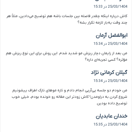
ف
25/03/1404 در 15:33
ت
کاش درباره اینکه چقدر فاصله بین جلسات باشه هم توضیح می‌دادین، مثلاً هر
:
چند وقت یه‌بار لازمه تکرار بشه؟
گ
ابوالفضل آرمان
ف
25/03/1404 در 15:34
ت
من بعد از زایمان دچار ریزش مو شدید شدم. این روش برای این نوع ریزش هم
:
مؤثره؟ کسی تجربه‌ای داره؟
گ
گیلان کرمانی نژاد
ف
25/03/1404 در 15:34
ت
من خودم دو جلسه پی‌آر‌پی انجام دادم و تازه موهای نازک اطراف پیشونیم
:
شروع کردن به دراومدن! کاش زودتر این مقاله رو خونده بودم، خیلی خوب
توضیح داده بودین.
گ
خندان عابدیان
ف
25/03/1404 در 15:35
ت