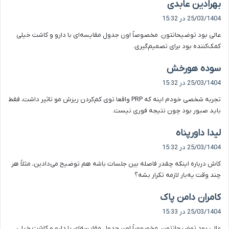
گ
بهرادین عابدی
ف
25/03/1404 در 15:32
ت
عالی بود توضیحاتتون. مخصوصاً اون جدول مقایسه‌ای با دارو و کاشت خیلی
:
کمک‌کننده بود برای تصمیم‌گیری.
گ
سوده هورخش
ف
25/03/1404 در 15:32
ت
تجربه شخصی خودم اینه که PRP واقعا توی کم‌کردن ریزش مو تاثیر داشت، فقط
:
باید صبور بود چون نتیجه فوری نیست.
گ
لیدا داورپناه
ف
25/03/1404 در 15:32
ت
کاش درباره اینکه چقدر فاصله بین جلسات باشه هم توضیح می‌دادین، مثلاً هر
:
چند وقت یه‌بار لازمه تکرار بشه؟
گ
کامران دامن پاک
ف
25/03/1404 در 15:33
ت
عالی بود توضیحاتتون. مخصوصاً اون جدول مقایسه‌ای با دارو و کاشت خیلی