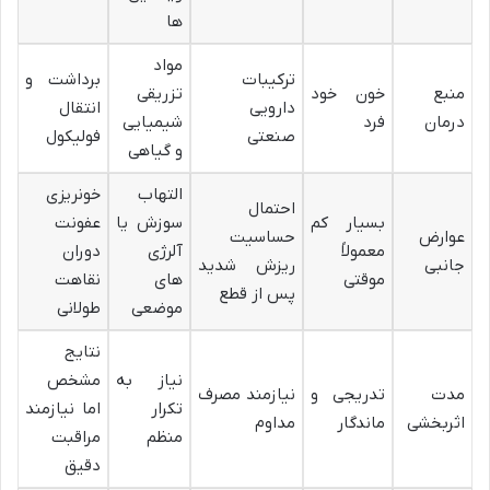
ها
مواد
ترکیبات
برداشت و
منبع
خون خود
تزریقی
دارویی
انتقال
درمان
فرد
شیمیایی
صنعتی
فولیکول
و گیاهی
التهاب
خونریزی
احتمال
بسیار کم
سوزش یا
عفونت
عوارض
حساسیت
معمولاً
آلرژی‌
دوران
جانبی
ریزش شدید
موقتی
های
نقاهت
پس از قطع
موضعی
طولانی
نتایج
نیاز به
مشخص
مدت
تدریجی و
نیازمند مصرف
تکرار
اما نیازمند
اثربخشی
ماندگار
مداوم
منظم
مراقبت
دقیق