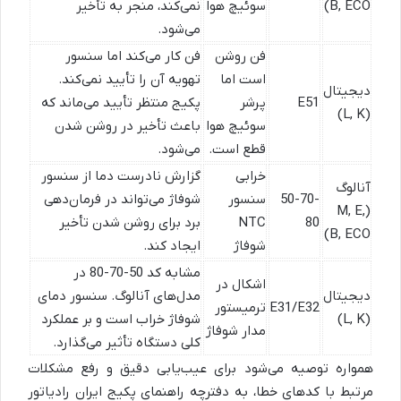
B, ECO)
سوئیچ هوا
نمی‌کند، منجر به تأخیر
می‌شود.
فن روشن
فن کار می‌کند اما سنسور
است اما
تهویه آن را تأیید نمی‌کند.
دیجیتال
E51
پرشر
پکیج منتظر تأیید می‌ماند که
(L, K)
سوئیچ هوا
باعث تأخیر در روشن شدن
قطع است.
می‌شود.
خرابی
گزارش نادرست دما از سنسور
آنالوگ
50-70-
سنسور
شوفاژ می‌تواند در فرمان‌دهی
(M, E,
80
NTC
برد برای روشن شدن تأخیر
B, ECO)
شوفاژ
ایجاد کند.
مشابه کد 50-70-80 در
اشکال در
دیجیتال
مدل‌های آنالوگ. سنسور دمای
E31/E32
ترمیستور
(L, K)
شوفاژ خراب است و بر عملکرد
مدار شوفاژ
کلی دستگاه تأثیر می‌گذارد.
همواره توصیه می‌شود برای عیب‌یابی دقیق و رفع مشکلات
مرتبط با کدهای خطا، به دفترچه راهنمای پکیج ایران رادیاتور