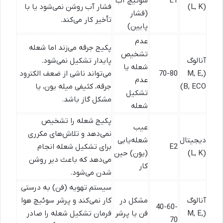
E1
سوئیچ آب
(L, K)
فشار آب روشن نمی‌شود یا با
(فشار
تأخیر کار می‌کند.
پایین)
عدم
پکیج جرقه می‌زند اما شعله
تشخیص
آنالوگ
پایدار تشکیل نمی‌شود.
شعله یا
(M, E,
70-80
می‌تواند ناشی از ضعف الکترود
عدم
B, ECO)
جرقه، کثیفی میله یون، یا
تشکیل
مشکل گاز باشد.
شعله
پکیج شعله را تشخیص
عیب
نمی‌دهد و تلاش‌های مکرری
دیجیتال
شعله‌یابی
E2
برای تشکیل شعله انجام
(L, K)
(یون) حین
می‌دهد که باعث دیر روشن
کار
شدن می‌شود.
سیستم تهویه (فن) به درستی
آنالوگ
مشکل در
کار نمی‌کند و پرشر سوئیچ هوا
40-60-
(M, E,
فن یا پرشر
فرمان تشکیل شعله را صادر
70