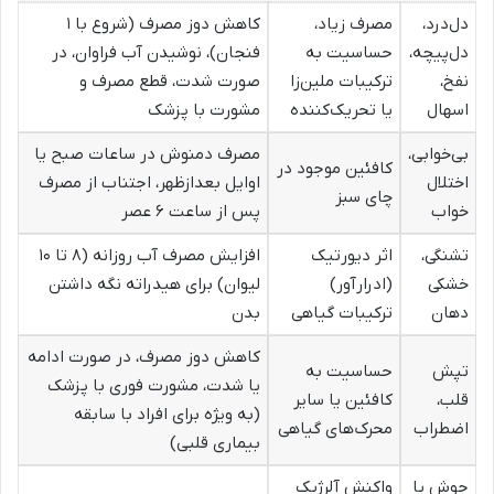
دل‌درد،
مصرف زیاد،
کاهش دوز مصرف (شروع با ۱
دل‌پیچه،
حساسیت به
فنجان)، نوشیدن آب فراوان، در
نفخ،
ترکیبات ملین‌زا
صورت شدت، قطع مصرف و
اسهال
یا تحریک‌کننده
مشورت با پزشک
بی‌خوابی،
مصرف دمنوش در ساعات صبح یا
کافئین موجود در
اختلال
اوایل بعدازظهر، اجتناب از مصرف
چای سبز
خواب
پس از ساعت ۶ عصر
تشنگی،
اثر دیورتیک
افزایش مصرف آب روزانه (۸ تا ۱۰
خشکی
(ادرارآور)
لیوان) برای هیدراته نگه داشتن
دهان
ترکیبات گیاهی
بدن
کاهش دوز مصرف، در صورت ادامه
تپش
حساسیت به
یا شدت، مشورت فوری با پزشک
قلب،
کافئین یا سایر
(به ویژه برای افراد با سابقه
اضطراب
محرک‌های گیاهی
بیماری قلبی)
جوش یا
واکنش آلرژیک