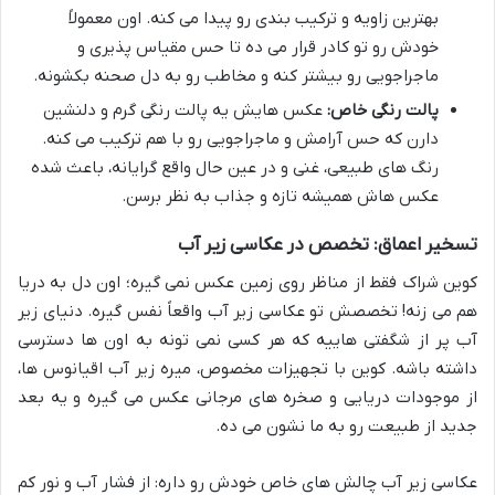
بهترین زاویه و ترکیب بندی رو پیدا می کنه. اون معمولاً
خودش رو تو کادر قرار می ده تا حس مقیاس پذیری و
ماجراجویی رو بیشتر کنه و مخاطب رو به دل صحنه بکشونه.
پالت رنگی خاص:
عکس هایش یه پالت رنگی گرم و دلنشین
دارن که حس آرامش و ماجراجویی رو با هم ترکیب می کنه.
رنگ های طبیعی، غنی و در عین حال واقع گرایانه، باعث شده
عکس هاش همیشه تازه و جذاب به نظر برسن.
تسخیر اعماق: تخصص در عکاسی زیر آب
کوین شراک فقط از مناظر روی زمین عکس نمی گیره؛ اون دل به دریا
هم می زنه! تخصصش تو عکاسی زیر آب واقعاً نفس گیره. دنیای زیر
آب پر از شگفتی هاییه که هر کسی نمی تونه به اون ها دسترسی
داشته باشه. کوین با تجهیزات مخصوص، میره زیر آب اقیانوس ها،
از موجودات دریایی و صخره های مرجانی عکس می گیره و یه بعد
جدید از طبیعت رو به ما نشون می ده.
عکاسی زیر آب چالش های خاص خودش رو داره: از فشار آب و نور کم