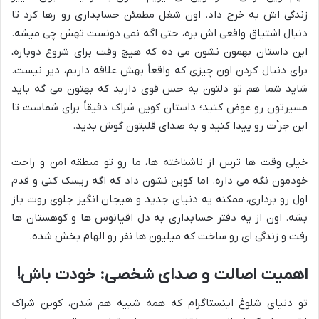
زندگی اش به خرج داد. اون شغل مطمئن حسابداری رو رها کرد تا
دنبال اشتیاق واقعی اش بره، حتی اگه نمی دونست تهش چی میشه.
این داستان بهمون نشون می ده که هیچ وقت برای شروع دوباره،
برای دنبال کردن اون چیزی که واقعاً بهش علاقه داریم، دیر نیست.
شاید شما هم تو دلتون یه حس قوی دارید که بهتون می گه باید
مسیرتون رو عوض کنید؛ داستان کوین شراک دقیقاً برای شماست تا
این جرأت رو پیدا کنید و به صدای قلبتون گوش بدید.
خیلی وقت ها ترس از ناشناخته ها، ما رو تو منطقه امن و راحت
خودمون نگه می داره. اما کوین نشون داد که اگه ریسک کنی و قدم
اول رو برداری، ممکنه یه دنیای جدید و هیجان انگیز جلوی روت باز
بشه. اون از یه دفتر حسابداری به دل اقیانوس ها و کوهستان ها
رفت و زندگی ای رو ساخت که میلیون ها نفر رو الهام بخش شده.
اهمیت اصالت و صدای شخصی: خودت باش!
تو دنیای شلوغ اینستاگرام که همه شبیه هم شدن، کوین شراک