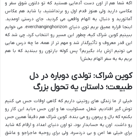
اگه شما هم از اون دست آدمایی هستید که تو دلتون شوق سفر و
عکاسی دارید ولی هنوز قدم اول رو برنداشتید، یا شاید هم عکاس
آماتورید و دنبال یه الهام واقعی می گردید، جای درستی اومدید.
اینجا قراره عمیق بریم توی دنیای everchanginghorizon. می خوایم
ببینیم کوین شراک کیه، چطور این مسیر رو انتخاب کرد، چی شد که
این قدر معروف و تأثیرگذار شد و مهم تر از همه، ما چه درس هایی
می تونیم ازش یاد بگیریم؟ پس کوله بارتون رو ببندید که با هم
بریم به یه سفر الهام بخش!
کوین شراک: تولدی دوباره در دل
طبیعت؛ داستان یه تحول بزرگ
خیلی از ما زندگی های روتینی داریم که گاهی اوقات حس می کنیم
توش گیر افتادیم. شغل، مسئولیت ها و اون حس «باید این کار رو
بکنم» که بال و پرمون رو می بنده. کوین شراک هم دقیقاً همین حس
رو داشت. اون یه حسابدار بود، تو اون دنیای اعداد و ارقام که شاید
برای خیلی ها امن و بی دردسره، ولی برای روحیه ماجراجو و عاشق