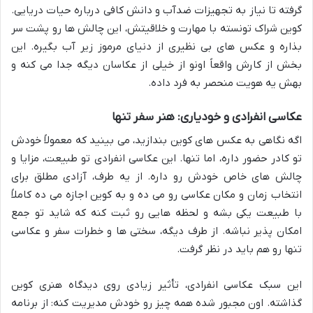
گرفته تا نیاز به تجهیزات ضدآب و دانش کافی درباره حیات دریایی.
کوین شراک تونسته با مهارت و خلاقیتش، این چالش ها رو پشت سر
بذاره و عکس های بی نظیری از دنیای مرموز زیر آب بگیره. این
بخش از کارش واقعاً اونو از خیلی از عکاسان دیگه جدا می کنه و
بهش یه هویت منحصر به فرد داده.
عکاسی انفرادی و خودیاری: هنر سفر تنها
اگه نگاهی به عکس های کوین بندازید، می بینید که معمولاً خودش
تو کادر حضور داره، اما تنها. این عکاسی انفرادی تو طبیعت، مزایا و
چالش های خاص خودش رو داره. از یه طرف، آزادی مطلق برای
انتخاب زمان و مکان عکاسی رو می ده و به کوین اجازه می ده کاملاً
با طبیعت یکی بشه و لحظه هایی رو ثبت کنه که شاید تو جمع
امکان پذیر نباشه. از طرف دیگه، سختی ها و خطرات سفر و عکاسی
تنها رو هم باید در نظر گرفت.
این سبک عکاسی انفرادی، تأثیر زیادی روی دیدگاه هنری کوین
گذاشته. اون مجبور شده همه چیز رو خودش مدیریت کنه: از برنامه