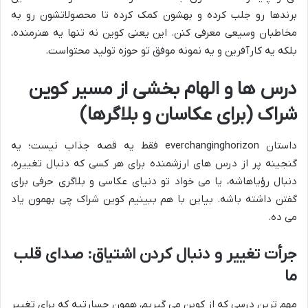
برندها رو جلب کرده و بهشون کمک کرده تا محصولاتشون رو به
مخاطبان وسیعی معرفی کنن. این یعنی کوین نه تنها یه هنرمنده،
بلکه یه کارآفرین و یه نمونه موفق تو حوزه تولید محتواست.
درس ها و الهام بخشی از مسیر کوین
شراک (برای عکاسان و بلاگرها)
داستان everchanginghorizon فقط یه قصه جذاب نیست؛ یه
گنجینه پر از درس های ارزشمنده برای هر کسی که دنبال تغییره،
دنبال رؤیاهاشه، یا می خواد تو دنیای عکاسی و بلاگری حرفی برای
گفتن داشته باشه. بیاین با هم ببینیم کوین شراک چی بهمون یاد
می ده.
جرأت تغییر و دنبال کردن اشتیاق: صدای قلب
ما
مهم ترین درسی که از کوین می گیریم، همون جسارتیه که برای تغییر