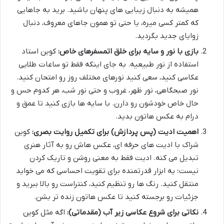
همیشه به دنبال زیبایی های پنهان باشید. برید به جاهایی
که کمتر کسی میره، یا حتی تو همون جاهای معروف، دنبال
زوایای جدید بگردید.
بازی با نور و سایه برای خلق اتمسفرهای خاص:
کوین استاد
استفاده از نور طبیعیه. به جای اینکه فقط تو ساعات طلایی
عکاسی کنید، سعی کنید نورهای مختلف روز رو امتحان کنید.
نور صبحگاهی، نور ظهر، غروب و حتی نور شب، هر کدوم حس و
حال خاص خودشون رو دارن. با سایه ها بازی کنید تا عمق و
درام به عکس هاتون بدید.
اهمیت ادیت (پس پردازش) برای تکمیل روایت بصری:
کوین
شراک با ادیت های حرفه ای، عکس هاش رو به آثار هنری
تبدیل می کنه. ادیت فقط به معنی روشن و تاریک کردن
نیست؛ یه ابزار قدرتمنده برای تقویت احساسی که می خواید
منتقل کنید. رنگ ها رو تنظیم کنید، کنتراست رو بالا ببرید و
جزئیات رو برجسته کنید تا عکس هاتون زنده تر بشن.
نکاتی برای شروع عکاسی زیر آب (مقدماتی):
اگه مثل کوین