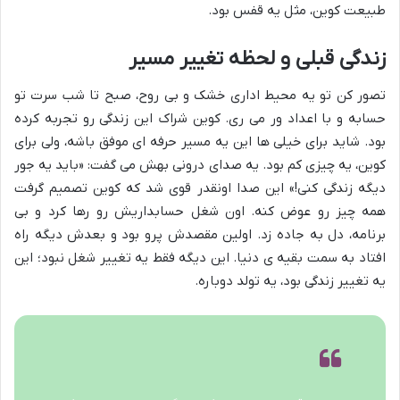
طبیعت کوین، مثل یه قفس بود.
زندگی قبلی و لحظه تغییر مسیر
تصور کن تو یه محیط اداری خشک و بی روح، صبح تا شب سرت تو
حسابه و با اعداد ور می ری. کوین شراک این زندگی رو تجربه کرده
بود. شاید برای خیلی ها این یه مسیر حرفه ای موفق باشه، ولی برای
کوین، یه چیزی کم بود. یه صدای درونی بهش می گفت: «باید یه جور
دیگه زندگی کنی!» این صدا اونقدر قوی شد که کوین تصمیم گرفت
همه چیز رو عوض کنه. اون شغل حسابداریش رو رها کرد و بی
برنامه، دل به جاده زد. اولین مقصدش پرو بود و بعدش دیگه راه
افتاد به سمت بقیه ی دنیا. این دیگه فقط یه تغییر شغل نبود؛ این
یه تغییر زندگی بود، یه تولد دوباره.