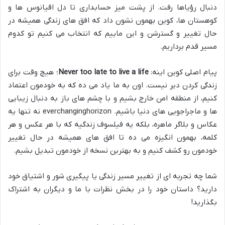
دنبال رؤیاها رفت. از پشت میز حسابداری تا دل اقیانوس ها و
کوهستان ها، کوین بهمون نشون داد که افق های زندگی همیشه در
حال تغییر و گسترشن و این ماییم که انتخاب می کنیم تو کدوم
مسیر قدم برداریم.
پیام اصلی کوین اینه:
Never too late to live a life
؛ هیچ وقت برای
زندگی کردن دیر نیست. اون به ما یاد می ده که به خودمون اعتماد
کنیم، از منطقه امن خارج بشیم و با چشم های باز به دنبال زیبایی
ها و ماجراجویی های دنیا باشیم. everchanginghorizon نه تنها یه
عکاس و بلاگر ماهره، بلکه یه فیلسوف زندگیه که با هر عکس و هر
کلمه، بهمون انگیزه می ده تا افق های همیشه در حال تغییر
خودمون رو کشف کنیم و به بهترین نسخه از خودمون تبدیل بشیم.
شما چه تجربه ای از تغییر مسیر زندگی یا پیگیری شور و اشتیاق خود
دارید؟ داستان خود را در بخش نظرات با ما و دیگران به اشتراک
بگذارید!