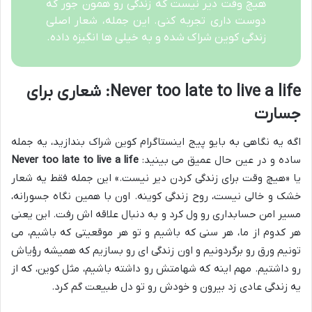
هیچ وقت دیر نیست که زندگی رو همون جور که
دوست داری تجربه کنی. این جمله، شعار اصلی
زندگی کوین شراک شده و به خیلی ها انگیزه داده.
Never too late to live a life: شعاری برای
جسارت
اگه یه نگاهی به بایو پیج اینستاگرام کوین شراک بندازید، یه جمله
ساده و در عین حال عمیق می بینید:
Never too late to live a life
یا «هیچ وقت برای زندگی کردن دیر نیست.» این جمله فقط یه شعار
خشک و خالی نیست، روح زندگی کوینه. اون با همین نگاه جسورانه،
مسیر امن حسابداری رو ول کرد و به دنبال علاقه اش رفت. این یعنی
هر کدوم از ما، هر سنی که باشیم و تو هر موقعیتی که باشیم، می
تونیم ورق رو برگردونیم و اون زندگی ای رو بسازیم که همیشه رؤیاش
رو داشتیم. مهم اینه که شهامتش رو داشته باشیم، مثل کوین، که از
یه زندگی عادی زد بیرون و خودش رو تو دل طبیعت گم کرد.