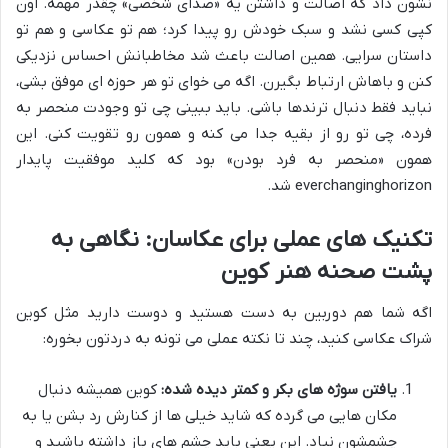
نشون داد که اصالت و داشتن یه «صدای شخصی» چقدر مهمه. اون
کپی کسی نشد و سبک خودش رو پیدا کرد؛ هم تو عکاسی و هم تو
داستان سرایی. همین اصالت باعث شد مخاطبانش احساس نزدیکی
کنن و باهاش ارتباط بگیرن. اگه می خوای تو هر حوزه ای موفق بشی،
نباید فقط دنبال ترندها باشی. باید ببینی چی تو وجودت منحصر به
فرده، چی تو رو از بقیه جدا می کنه و همون رو تقویت کنی. این
همون «منحصر به فرد بودن» بود که کلید موفقیت پایدار
everchanginghorizon شد.
تکنیک های عملی برای عکاسان: نگاهی به
پشت صحنه هنر کوین
اگه شما هم دوربین به دست هستید و دوست دارید مثل کوین
شراک عکاسی کنید، چند تا نکته عملی می تونه به دردتون بخوره:
یافتن سوژه های بکر و کمتر دیده شده:
کوین همیشه دنبال
مکان هایی می گرده که شاید خیلی ها از کنارش رد بشن یا به
چشمشون نیاد. این یعنی باید چشم های باز داشته باشید و