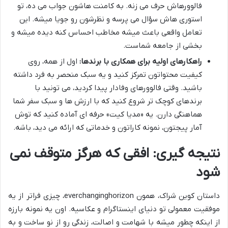
فالوورهاش حرف می زنه. به کامنت هاشون جواب می ده، تو
استوری هاش سؤال می پرسه و نظرشون رو جویا میشه. این
تعامل واقعی باعث میشه مخاطب احساس کنه دیده میشه و
بخشی از جامعه شماست.
راهکارهای اولیه برای همکاری با برندها:
اول از همه، روی
کیفیت محتواتون تمرکز کنید و یه سبک منحصر به فرد داشته
باشید. وقتی فالوورهای وفادار پیدا کردید، می تونید با
برندهای کوچک تر شروع کنید که با ارزش ها و سبک سفر شما
هماهنگی دارن. یه «مدیا کیت» حرفه ای آماده کنید که توش
آمار پیجتون، نمونه کاراتون و خدماتی که ارائه می دید، باشه.
نتیجه گیری: افقی که هرگز متوقف نمی
شود
داستان کوین شراک، همون everchanginghorizon، چیزی فراتر از یه
موفقیت معمولی تو دنیای اینستاگرام و عکاسیه. اون یه نمونه بارزه
از اینکه چطور میشه با شهامت و اصالت، زندگی رو از نو ساخت و به