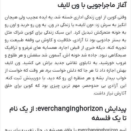
آغاز ماجراجویی با ون لایف
وقتی کوین از اون زندگی اداری خسته شد، یه ایده عجیب ولی هیجان
انگیز به سرش زد: «ون لایف» یا زندگی در ون. یه ون رو خرید و اون رو
به خونه متحرکش تبدیل کرد. این سبک زندگی برای کوین شراک مثل
یه بستر جادویی بود تا آزادی، خلاقیت و کاوش بی وقفه طبیعت رو
تجربه کنه. دیگه خبری از قبض اجاره، همسایه های غرغرو و ترافیک
صبحگاهی نبود. جاده شد خونه اش، آسمون شد سقفش و هر طلوع و
غروب خورشید، یه تابلوی نقاشی جدید براش می کشید. ون لایف
بهش اجازه داد تا هر جا که دلش خواست بره، هر وقت که خواست از
خواب بیدار بشه و هر منظره ای رو که دید، با دوربینش ثبت کنه.
این آزادی بی حدوحصر، مهم ترین چیزی بود که کوین برای خلق
آثارش نیاز داشت.
پیدایش everchanginghorizon: از یک نام
تا یک فلسفه
اسم everchanginghorizon یا «افق همیشه در حال تغییر» برای پیج