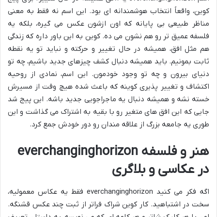
کوین، واقعاً انتخاب هوشمندانه ای بود. این اسم نه فقط به معنی
مناظر طبیعی بی پایانه که اون ازشون عکس می گیره، بلکه یه
فلسفه عمیق تر رو هم نشون می ده. کوین به این باور داره که زندگی
هم مثل افق، همیشه در حال تغییر و حرکته و نباید تو یه نقطه
ثابت بمونیم. باید همیشه دنبال کشف چیزهای جدید باشیم، چه تو
دنیای بیرون و چه تو وجود خودمون. این اسم، نمادی از روحیه
اکتشاف و تغییر پذیری کوینه که باعث شده هیچ وقت از مسیرش
خسته نشه و همیشه دنبال یه ماجراجویی جدید باشه. این پیج شد
جایی که این افق های متغیر رو با بقیه به اشتراک می گذاشت و این
طوری یه جامعه بزرگ از علاقه مندان رو دور خودش جمع کرد.
هنر و فلسفه everchanginghorizon
در عکاسی و بلاگری
اگه فکر می کنید everchanginghorizon فقط یه عکاس معمولیه،
سخت در اشتباهید. کار کوین شراک فراتر از ثبت چند عکس قشنگه.
اون با هر کلیک شاتر و هر کلمه ای که می نویسه، یه داستان تعریف