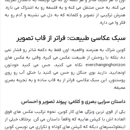
می کنه، یه حس منتقل می کنه و یه فلسفه رو به اشتراک می ذاره.
هنرش ترکیبی از تصویر و کلماته که به دل می نشینه و آدم رو به
فکر وا می داره.
سبک عکاسی طبیعت: فراتر از قاب تصویر
کوین شراک یه هنرمند واقعیه؛ اون فقط یه دکمه شاتر رو فشار نمی
ده، بلکه با روحش از طبیعت عکس می گیره. وقتی به عکس های
everchanginghorizon نگاه می کنید، حس می کنید خودتون
اونجایید، دارید بوی جنگل رو حس می کنید یا خنکی آب رو روی
پوستتون. این سبک عکاسی، فراتر از یه قاب ساده و یه تجربه بصری
عمیقه.
داستان سرایی بصری و کلامی: پیوند تصویر و احساس
یکی از قوی ترین ویژگی های کار کوین، نحوه ترکیب عکس های فوق
العاده اش با کپشن هاییه که واقعاً داستان می گن. برخلاف خیلی از
اینفلوئنسرهای دیگه که کپشن های کوتاه و تکراری می نویسن، کوین