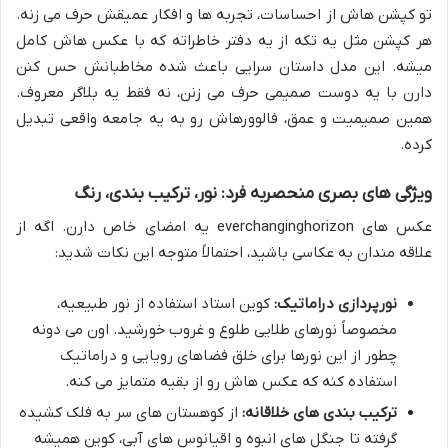
تو کپشن هاش از احساسات، تجربه ها و افکار عمیقش حرف می زنه.
هر کپشن مثل یه تکه از یه دفتر خاطراته که با عکس هاش کامل
میشه. این مدل داستان سرایی باعث شده مخاطبانش حس کنن
دارن با یه دوست صمیمی حرف می زنن، نه فقط یه بلاگر معروف.
همین صمیمیت و عمق، فالوورهاش رو به یه جامعه واقعی تبدیل
کرده.
ویژگی های بصری منحصربه فرد: نور، ترکیب بندی، رنگ
عکس های everchanginghorizon یه امضای خاص دارن. اگه از
علاقه مندان به عکاسی باشید، احتمالاً متوجه این نکات شدید:
نورپردازی دراماتیک:
کوین استاد استفاده از نور طبیعیه،
مخصوصاً نورهای طلایی طلوع و غروب خورشید. اون می دونه
چطور از این نورها برای خلق فضاهای رویایی و دراماتیک
استفاده کنه که عکس هاش رو از بقیه متمایز می کنه.
ترکیب بندی های خلاقانه:
از کوهستان های سر به فلک کشیده
گرفته تا جنگل های انبوه و اقیانوس های آبی، کوین همیشه