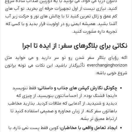
دلتون دریا می خواد، می تونید با یه دوربین ضدآب ساده شروع
کنید. نیازی نیست از اول تجهیزات حرفه ای بخرید. تو آب های
کم عمق و زلال تمرین کنید تا با چالش های نور و حرکت زیر آب
آشنا بشید. همیشه ایمنی رو در اولویت قرار بدید و با کسی که
تجربه داره مشورت کنید.
نکاتی برای بلاگرهای سفر: از ایده تا اجرا
اگه رؤیای بلاگر سفر شدن رو تو سر دارید و می خواید مثل
everchanginghorizon تأثیرگذار باشید، این نکات می تونه براتون
شروع خوبی باشه:
چگونگی نگارش کپشن های جذاب و داستانی:
فقط ننویسید
«اینجا قشنگ بود». از احساساتتون بنویسید، از چیزی که
دیدید و شنیدید، از آدمایی که ملاقات کردید. بذارید مخاطب
باهاتون سفر کنه. از زبان محاوره و صمیمی استفاده کنید تا
ارتباط عمیق تر بشه.
ایجاد تعامل واقعی با مخاطبان:
کوین فقط پست نمی ذاره، با