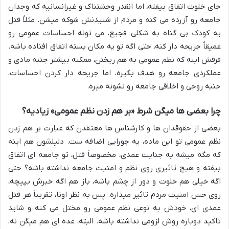
جای خلوت اتفاق بیفته، اما انقدر وحشتناک و غیرانسانیه که وجدان
جامعه رو آزرده می کنه و مردم از شنیدنش شوکه میشن. مثلاً قتل
یه کودک بی گناه به شکلی فجیع، می تونه احساسات عمومی رو
عمیقاً جریحه دار کنه، حتی اگه تو یه مکان بسته اتفاق افتاده باشه.
فرقش اینه که نظم عمومی به هم ریختن، ممکنه بیشتر جنبه مادی و
عملکردی جامعه رو هدف بگیره، اما جریحه دار کردن احساسات،
جنبه روحی و اخلاقی جامعه رو نشونه میره.
چرا بعضی ها میگن شرط «بر هم زدن نظم عمومی» زیادیه؟
بعضی از حقوقدان ها و کارشناس ها معتقدن که عبارت بر هم زدن
نظم عمومی تو این ماده، یه جورایی اضافه ست. دلیلشون هم اینه
که مگه میشه یه جنایت عمدی، مخصوصاً قتل، تو جامعه ای اتفاق
بیفته و هیچ تاثیری روی نظم و امنیت جامعه نداشته باشه؟ حتی
اگه خیلی هم خلوت و دور از چشم باشه، باز هم اگه خبرش بپیچه،
روی حس امنیت مردم تاثیر میذاره. پس به نظر اونا، تقریباً هر قتل
عمدی ای، خودش به نوعی نظم عمومی رو مختل می کنه و شاید
تاکید دوباره روش لزومی نداشته باشه. البته، عده ای هم میگن نه،