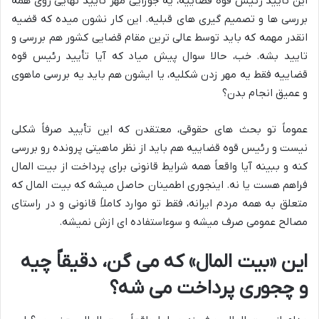
این تأیید رئیس قوه قضاییه، یه جورایی مهر تأیید نهایی روی همه
بررسی ها و تصمیم گیری های قبلیه. این کار نشون میده که قضیه
انقدر مهمه که باید توسط عالی ترین مقام قضایی کشور هم بررسی و
تایید بشه. خب، حالا سوال پیش میاد که آیا تأیید رئیس قوه
قضاییه فقط یه مهر زدن شکلیه، یا ایشون هم باید یه بررسی ماهوی
و عمیق انجام بدن؟
عموماً تو بحث های حقوقی، معتقدن که این تأیید صرفاً شکلی
نیست و رئیس قوه قضاییه هم باید از نظر ماهیتی پرونده رو بررسی
کنه و ببینه آیا واقعاً همه شرایط قانونی برای پرداخت از بیت المال
فراهم هست یا نه. اینجوری اطمینان حاصل میشه که بیت المال که
متعلق به همه مردم ایرانه، فقط تو موارد کاملاً قانونی و در راستای
مصالح عمومی صرف میشه و سوءاستفاده ای ازش نمیشه.
این «بیت المال» که می گن، دقیقاً چیه
و چجوری پرداخت می شه؟