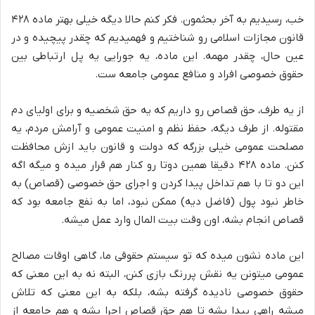
خب، رسیدیم به آخر بحثمون. فکر کنم حالا دیگه خیلی بهتر ماده ۴۲۸
قانون مجازات اسلامی رو شناختیم و فهمیدیم که چقدر پیچیده و در
عین حال، چقدر مهمه. این ماده، یه جورایی یه پل ارتباطی بین
حقوق خصوصی افراد و منافع عمومی جامعه ست.
از یه طرف، حق قصاص رو داریم که یه حق شخصیه و برای اولیای دم
مقتوله. از طرف دیگه، حفظ نظم و امنیت عمومی و آرامش مردم، یه
مصلحت عمومی خیلی بزرگه که دولت و قانون باید ازش محافظت
کنن. ماده ۴۲۸ دقیقا همین دوتا رو کنار هم قرار میده و میگه اگه
این دو تا با هم تداخل پیدا کردن و اجرای حق خصوصی (قصاص) به
خاطر نبود پول (فاضل دیه) ممکن نبود، اما به نفع جامعه بود که
قصاص انجام بشه، اون وقت بیت المال وارد عمل میشه.
این ماده نشون میده که تو سیستم حقوقی ما، گاهی اوقات مصالح
عمومی میتونن یه نقش پررنگ بازی کنن، البته نه به این معنی که
حقوق خصوصی نادیده گرفته بشه، بلکه به این معنی که تلاش
میشه راهی پیدا بشه تا هم حق قصاص اجرا بشه و هم جامعه از