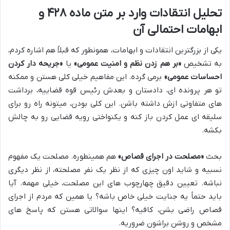
تحلیل انتقادات وارد بر متن ماده ۴۲۸ و
ابهامات احتمالی آن
یکی از بزرگترین انتقادات و ابهامات، همونطور که قبلاً هم اشاره کردم،
به تشخیص
«بر هم زدن نظم و امنیت عمومی»
یا
«جریحه دار کردن
احساسات عمومی»
برمی گرده. این مفاهیم خیلی کلی هستن و ممکنه
تو هر پرونده ای، دادستان و بعدش رئیس قوه قضاییه، برداشت
های متفاوتی ازش داشته باشن. این کلی بودن، میتونه راه رو برای
سلیقه ای عمل کردن باز کنه و یکنواختی رویه قضایی رو به چالش
بکشه.
بحث
«مصلحت در اجرای قصاص»
هم همینطوره. مصلحت یک مفهوم
نسبیه و شاید اون چیزی که از نظر یک نفر مصلحته، از نظر دیگری
نباشه. تعیین دقیق چهارچوب های این مصلحت، خیلی مهمه. آیا
باید حتماً یه جنایت خیلی خاص باشه؟ یا همین که مردم از اجرای
قصاص راضی بشن، کافیه؟ اینها سوالاتی هستن که پاسخ های
مشخص و روشن براشون ضروریه.