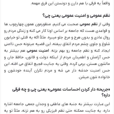
واقعاً یه فرقی با هم دارن و دونستن این فرق مهمه.
نظم عمومی و امنیت عمومی یعنی چی؟
وقتی از
نظم عمومی
صحبت می کنیم، منظورمون همون چهارچوب ها
و قواعدی هست که جامعه بر اساس اونا کار می کنه و زندگی مردم رو
روال عادی و بدون هرج و مرج جلو میبره. مثلاً اگه یه قتلی تو خیابون
شلوغ و جلوی چشم مردم اتفاق بیفته، این قضیه میتونه حس ناامنی
ایجاد کنه و نظم جامعه رو بهم بزنه.
امنیت عمومی
هم بیشتر به
حس آرامش و اطمینان مردم از اینکه دولت و قانون، حافظ جان و
مالشون هستن، برمی گرده. وقتی یه جنایت فجیع اتفاق می افته، این
حس امنیت خدشه دار می شه و مردم نگران آینده خودشون و
خانواده شون میشن.
«جریحه دار کردن احساسات عمومی» یعنی چی و چه فرقی
داره؟
این عبارت بیشتر به جنبه های عاطفی و وجدان جمعی جامعه اشاره
داره. یه جنایت ممکنه حتی نظم فیزیکی رو به هم نزنه، مثلاً تو یه