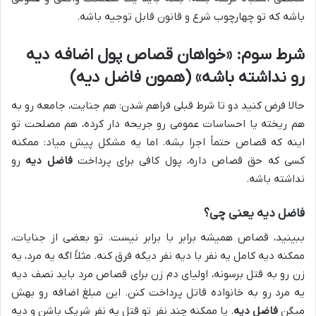
باشه که تو چهارچوب شرع و قانون قابل توجیه باشه.
شرط سوم: «خواهان قصاص پول اضافه دیه
رو نداشته باشه» (همون فاضل دیه)
حالا فرض کنید دو تا شرط قبلی فراهم شدن: هم جنایت، جامعه رو به
هم ریخته یا احساسات عمومی رو جریحه دار کرده، هم مصلحت تو
اینه که قصاص حتماً اجرا بشه. اما یه مشکل پیش میاد: ممکنه
کسی که حق قصاص داره، پول کافی برای پرداخت
فاضل دیه
رو
نداشته باشه.
فاضل دیه یعنی چی؟
ببینید، قصاص همیشه برابر با برابر نیست. تو بعضی از جنایات،
ممکنه دیه کامل یه نفر با دیه نفر دیگه فرق کنه. مثلاً اگه یه مرد، یه
زن رو به قتل برسونه، اولیای دم زن برای قصاص مرد باید نصف دیه
یه مرد رو به خانواده قاتل پرداخت کنن. این مبلغ اضافه رو بهش
میگن
فاضل دیه
. یا ممکنه چند نفر تو قتل یه نفر شریک باشن و دیه