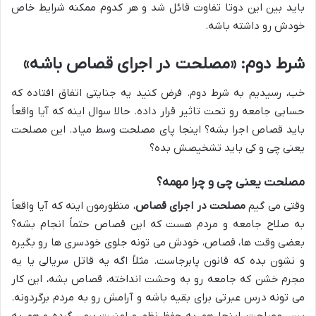
باید بین این دوتا تفاوت قائل شد و هر کدوم ممکنه شرایط خاص
خودش رو داشته باشه.
شرط دوم: «مصلحت در اجرای قصاص باشه»
خب، رسیدیم به شرط دوم. فرض کنید یه جنایتی اتفاق افتاده که
حسابی جامعه رو تحت تاثیر قرار داده. حالا سوال اینه که آیا واقعاً
باید قصاص اجرا بشه؟ اینجا پای مصلحت وسط میاد. این مصلحت
یعنی چی و کی باید تشخیصش بده؟
مصلحت یعنی چی و چرا مهمه؟
وقتی می گیم
مصلحت در اجرای قصاص
، منظورمون اینه که آیا واقعاً
به صلاح جامعه و مردم هست که این قصاص حتماً انجام بشه؟
بعضی وقت ها، قصاص، خودش می تونه جلوی خودسری ها رو بگیره
و نشون بده که قانون پابرجاست. مثلاً اگه یه قاتل سریالی یا یه
مجرم خشن که جامعه رو به وحشت انداخته، قصاص بشه، این کار
می تونه درس عبرتی برای بقیه باشه و آرامش رو به مردم برگردونه.