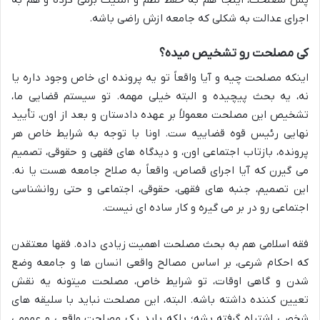
پس مصلحت، اینجا هم به حفظ نظم و امنیت برمی گرده و هم به
اجرای عدالت به شکلی که جامعه ازش راضی باشه.
کی مصلحت رو تشخیص میده؟
اینکه مصلحت چیه و آیا واقعاً تو یه پرونده ای خاص وجود داره یا
نه، یه بحث پیچیده و البته خیلی مهمه. تو سیستم قضایی ما،
تشخیص این مصلحت معمولاً بر عهده دادستان و بعد از اون، تأیید
نهایی رئیس قوه قضاییه ست. اونا با توجه به شرایط خاص هر
پرونده، بازتاب اجتماعی اون، و دیدگاه های فقهی و حقوقی، تصمیم
می گیرن که آیا اجرای قصاص، واقعاً به صلاح جامعه هست یا نه.
این تصمیم، جنبه های فقهی، حقوقی، اجتماعی و حتی روانشناسی
اجتماعی رو در بر می گیره و کار ساده ای نیست.
فقه اسلامی هم به بحث مصلحت اهمیت زیادی داده. فقها معتقدن
که احکام شرعی، بر اساس مصالح واقعی انسان ها و جامعه وضع
شدن و گاهی اوقات، تو شرایط خاص، مصلحت میتونه یه نقش
تعیین کننده داشته باشه. البته، این مصلحت نباید با سلیقه های
شخصی اشتباه گرفته بشه؛ بلکه باید یک مصلحت واقعی و عمومی