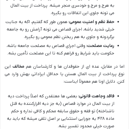
به هرج و مرج و خودسری منجر میشه. پرداخت از بیت المال
می تونه جلوی این اتفاقات رو بگیره.
حفظ نظم و امنیت عمومی:
همون طور که گفتیم، اگه یه جنایت
خیلی شدید باشه، اجرای قصاص می تونه آرامش رو به جامعه
برگردونه و جلوی به هم ریختن نظم عمومی رو بگیره.
رعایت مصلحت:
وقتی اجرای قصاص به مصلحت جامعه باشه،
حکومت باید شرایط رو فراهم کنه تا این مصلحت تأمین بشه.
اما در مقابل، عده ای از حقوقدان ها و کارشناسان هم
مخالف
این
نوع پرداخت از بیت المال هستن یا حداقل ایراداتی بهش وارد می
کنن. دلایل اونا هم معمولاً ایناست:
فاقد وجاهت قانونی:
بعضی ها معتقدن که اصلاً پرداخت دیه
از بیت المال در موارد قصاص (به جز دیه اقرارکننده به قتل
ناشناخته) تو فقه و حقوق سابقه محکم و کافی نداره و حکم
ماده ۴۲۸ یه جورایی استثنایی بر اصل تلقی میشه که باید به
صورت خیلی محدود تفسیر بشه.