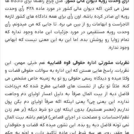
آرای وحدت رویه دیوان عالی کشور
، مثل چراغ راهنما برای دادگاه ها
عمل می کنن. اگه دیوان عالی کشور در مورد ماده ۴۲۸ رأی وحدت
رویه ای صادر کرده باشه، اون رأی برای همه دادگاه های کشور لازمه
الاجراست و ابهامات رو از بین می بره. تا جایی که من میدونم، رأی
وحدت رویه مستقیمی در مورد جزئیات این ماده وجود نداره که
تمام زوایا رو پوشش بده، اما این به این معنی نیست که ابهامی
وجود نداره.
نظریات مشورتی اداره حقوقی قوه قضاییه
هم خیلی مهمن. این
نظریات، پاسخ هایی هستن که این اداره به سوالات حقوقی قضات و
وکلا میده و دیدگاه رسمی حقوقی رو تو یه زمینه خاص مشخص می
کنه. مثلاً تو یکی از نشست های قضایی مطرح شده که «پرداخت
فاضل دیه از بیت المال صرفاً به دلیل اعسار اولیای دم وجاهت
ندارد». این یعنی چی؟ یعنی اینکه اگه صرفاً اولیای دم بگن پول
نداریم (معسر هستیم)، بدون اینکه اون دو شرط دیگه (بر هم زدن
نظم/احساسات و مصلحت در اجرای قصاص) فراهم باشه، بیت المال
نمی تونه فاضل دیه رو بده. این نشون میده که قضات و حقوقدان
ها چقدر روی هر سه شرط این ماده تاکید دارن و اونو یه حکم