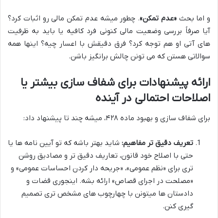
و اما بحث
«عدم تمکن»
. چطور میشه عدم تمکن مالی رو اثبات کرد؟
آیا صرفاً بررسی وضعیت مالی کنونی فرد کافیه یا باید به ظرفیت
های آتی او هم توجه کرد؟ فرق دقیقش با اعسار چیه؟ اینها همه
سوالاتی هستن که می تونن چالش برانگیز باشن.
ارائه پیشنهادات برای شفاف سازی بیشتر یا
اصلاحات احتمالی در آینده
برای شفاف سازی و بهبود ماده ۴۲۸، میشه چند تا پیشنهاد داد:
تعریف دقیق تر مفاهیم:
شاید بهتر باشه که تو آیین نامه ها یا
حتی با اصلاح خود قانون، تعاریف دقیق تر و مصادیق روشن
تری برای «نظم عمومی»، «جریحه دار کردن احساسات عمومی» و
«مصلحت در اجرای قصاص» ارائه بشه. اینجوری قضات و
دادستان ها میتونن با چهارچوب های مشخص تری تصمیم
گیری کنن.