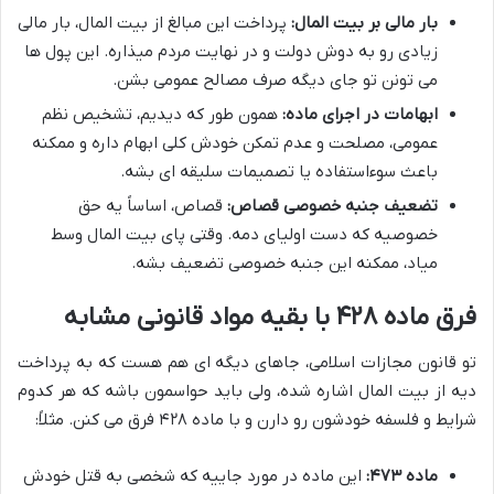
بار مالی بر بیت المال:
پرداخت این مبالغ از بیت المال، بار مالی
زیادی رو به دوش دولت و در نهایت مردم میذاره. این پول ها
می تونن تو جای دیگه صرف مصالح عمومی بشن.
ابهامات در اجرای ماده:
همون طور که دیدیم، تشخیص نظم
عمومی، مصلحت و عدم تمکن خودش کلی ابهام داره و ممکنه
باعث سوءاستفاده یا تصمیمات سلیقه ای بشه.
تضعیف جنبه خصوصی قصاص:
قصاص، اساساً یه حق
خصوصیه که دست اولیای دمه. وقتی پای بیت المال وسط
میاد، ممکنه این جنبه خصوصی تضعیف بشه.
فرق ماده ۴۲۸ با بقیه مواد قانونی مشابه
تو قانون مجازات اسلامی، جاهای دیگه ای هم هست که به پرداخت
دیه از بیت المال اشاره شده، ولی باید حواسمون باشه که هر کدوم
شرایط و فلسفه خودشون رو دارن و با ماده ۴۲۸ فرق می کنن. مثلاً:
ماده ۴۷۳:
این ماده در مورد جاییه که شخصی به قتل خودش