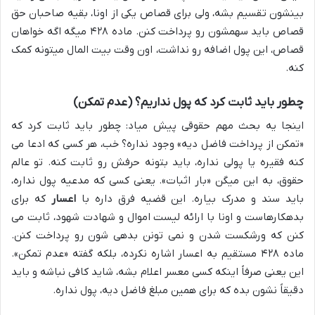
بینشون تقسیم بشه، ولی برای قصاص یکی از اونا، بقیه صاحبان حق
قصاص باید سهمشون رو پرداخت کنن. ماده ۴۲۸ میگه اگه خواهان
قصاص، این پول اضافه رو نداشت، اون وقت بیت المال میتونه کمک
کنه.
چطور باید ثابت کرد که پول نداریم؟ (عدم تمکن)
اینجا یه بحث مهم حقوقی پیش میاد: چطور باید ثابت کرد که
«تمکن از پرداخت فاضل دیه» وجود نداره؟ خب، هر کسی که ادعا می
کنه فقیره یا پولی نداره، باید بتونه حرفش رو ثابت کنه. تو عالم
حقوق، به این میگن «بار اثبات». یعنی کسی که مدعیه پول نداره،
باید سند و مدرک بیاره. این قضیه فرق داره با
اعسار
که برای
بدهکارهاست و اونا با ارائه لیست اموال و شهادت شهود، ثابت می
کنن که ورشکست شدن و نمی تونن بدهی شون رو پرداخت کنن.
ماده ۴۲۸ مستقیم به اعسار اشاره نکرده، بلکه گفته «عدم تمکن».
این یعنی صرفاً اینکه کسی معسر اعلام بشه، شاید کافی نباشه و باید
دقیقاً نشون بده که برای همین مبلغ فاضل دیه، پول نداره.