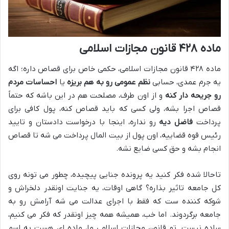
ماده ۴۲۸ قانون مجازات اسلامی
ماده ۴۲۸ قانون مجازات اسلامی، حکمی خاص برای قصاص داره؛ اگه
یه جرم عمدی، حسابی
نظم عمومی رو به هم بریزه
یا
احساسات مردم
رو جریحه دار کنه
و از اون طرف، مصلحت هم در این باشه که حتماً
قصاص اجرا بشه، ولی کسی که باید قصاص کنه، پول کافی برای
پرداخت
فاضل دیه
رو نداره، اینجا با درخواست دادستان و تایید
رئیس قوه قضاییه، اون پول از بیت المال پرداخت می شه تا قصاص
انجام بشه و حق کسی ضایع نشه.
تاحالا شده فکر کنید یه پرونده جنایی پیچیده، چطور می تونه روی
کل جامعه تاثیر بذاره؟ گاهی اوقات، یه جنایت اونقدر دلخراش و
شوکه کننده ست که فقط با اجرای عدالت می شه آرامش رو به
جامعه برگردوند. اما خب، همیشه همه چیز اونقدر که فکر می کنیم،
ساده نیست. تو قانون مجازات اسلامی ما، ماده ای هست به اسم