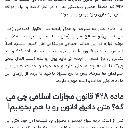
۴۲۸ که دقیقاً همین پیچیدگی ها رو در نظر گرفته و برای مواقع
خاص، راهکاری ویژه پیش بینی کرده.
این ماده، مثل یه شیرجه تو عمق رابطه بین حقوق خصوصی (مثل
حق قصاص) و مصالح عمومی (مثل حفظ نظم و امنیت جامعه) می
مونه. قراره تو این مقاله، حسابی موشکافی اش کنیم. ببینیم اصلاً
قصاص و دیه تو قانون ما یعنی چی، بعد برسیم به ماده ۴۲۸ و بند
بندش رو باز کنیم. از اینکه کی باید پول رو بده (بیت المال یعنی
چی؟) تا اینکه چه مراحلی داره و چه حرف و حدیث هایی بین
حقوقدان ها سرشه. پس با من همراه باشید تا پرده از رازهای این
ماده قانونی جذاب و البته مهم برداریم.
ماده ۴۲۸ قانون مجازات اسلامی چی می
گه؟ متن دقیق قانون رو با هم بخونیم!
قبل از اینکه بریم سراغ تفسیر و تحلیل، بد نیست اول خود متن این
ماده رو با هم بخونیم تا ببینیم قانون گذار دقیقاً چی گفته. اینجوری