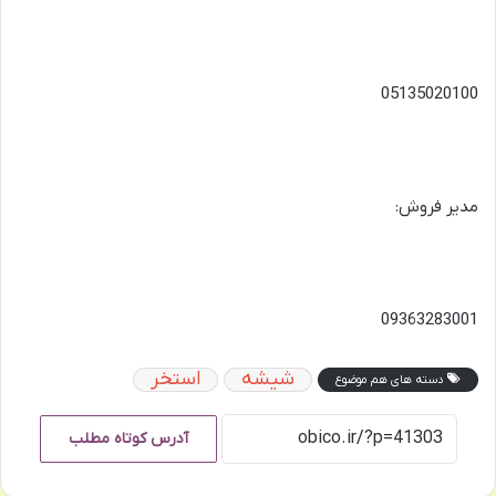
05135020100
مدیر فروش:
09363283001
شیشه
استخر
دسته های هم موضوع
آدرس کوتاه مطلب