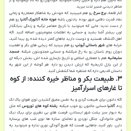
تله کابین هم داره و خیلی راحت میتونید خودتون رو به بالا برسونید و از
مناظر دیدنی مسیر لذت ببرید.
کنار قلعه،
برج سرخ
رو هم میبینید که خودش یه شاهکار معماریه و زمانی
نماد قدرت دفاعی شهر بوده. یادتون باشه
موزه خانه آتاتورک آلانیا
رو هم
از دست ندید؛ جایی که میتونید با تاریخ معاصر ترکیه و زندگی بنیانگذار
اون بیشتر آشنا بشید و حسابی به اطلاعات عمومیتون اضافه کنید. اگه
اهل اکتشاف هستید و دوست دارید جاهای کمتر دیده شده رو پیدا کنید،
خرابه های
شهر باستانی آیوتپ
رو هم ببینید که زیبایی های بکر و اهمیت
دوران روم باستان رو به رخ میکشه و حسابی مجذوبتون میکنه.
مسجد
سلیمانیه
هم با معماری اسلامی و تاریخ بازسازی شده اش، بخش دیگه ای
از این پازل تاریخیه که ارزش دیدن رو داره. هر گوشه از این شهر یه
داستان قدیمی داره که منتظره شما کشفش کنید.
۳. طبیعت بکر و مناظر خیره کننده: از کوه
تا غارهای اسرارآمیز
اگه دلتون برای طبیعت گردی و یه نفس عمیق کشیدن توی هوای پاک لک
زده،
آلانیا
حسابی حالتون رو خوب میکنه.
رشته کوه های توروس
که مثل
یه دیوار سبز پشت شهر ایستادن، فرصت های بی نظیری برای پیک نیک
های خانوادگی، جنگل نوردی و تماشای ستاره ها توی شب های پرستاره
دارن. باور کنید، جاهایی هست که هیچ آلودگی نوری نداره و میتونید یه