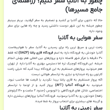
چطور به آلانیا سفر کنیم؟ (راهنمای
جامع مسیرها)
حالا که دلتون برای آلانیا پر کشید و تصمیم به سفر گرفتید، بریم ببینیم
چطور میشه به این شهر دوست داشتنی رسید و چه راه هایی برای سفر
وجود داره:
سفر هوایی به آلانیا
راحت ترین و سریع ترین راه برای رسیدن به آلانیا، سفر با هواپیماست.
آلانیا خودش یه فرودگاه داره به اسم
فرودگاه قازی پاشا (GAZP)
که فقط
۳۰ دقیقه با مرکز شهر فاصله داره و پروازهای بین المللی هم بهش انجام
میشه. این فرودگاه کوچیک تره اما دسترسی بهتری به آلانیا داره. از تهران
هم میتونید پروازهای مستقیم به این فرودگاه پیدا کنید که خیلی راحت
کارتون رو راه میندازه و نیازی به ترانسفر طولانی نیست.
اگه پرواز مستقیم به قازی پاشا پیدا نکردید یا قیمت ها مناسب نبود،
میتونید به
فرودگاه آنتالیا (AYT)
پرواز کنید و از اونجا با ترانسفر
اختصاصی، شاتل های فرودگاهی یا اتوبوس (حدود ۲ ساعت و ۱۲۰ کیلومتر
راهه) خودتون رو به آلانیا برسونید. فرودگاه آنتالیا پروازهای بیشتری داره
و گزینه های بیشتری برای انتخاب پرواز به شما میده.
سفر زمینی به آلانیا