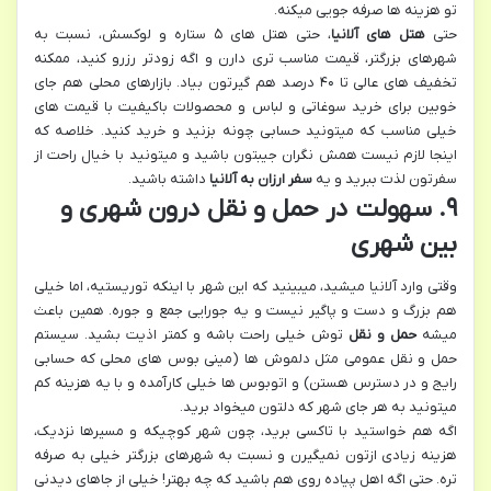
تو هزینه ها صرفه جویی میکنه.
حتی
هتل های آلانیا
، حتی هتل های ۵ ستاره و لوکسش، نسبت به
شهرهای بزرگتر، قیمت مناسب تری دارن و اگه زودتر رزرو کنید، ممکنه
تخفیف های عالی تا ۴۰ درصد هم گیرتون بیاد. بازارهای محلی هم جای
خوبین برای خرید سوغاتی و لباس و محصولات باکیفیت با قیمت های
خیلی مناسب که میتونید حسابی چونه بزنید و خرید کنید. خلاصه که
اینجا لازم نیست همش نگران جیبتون باشید و میتونید با خیال راحت از
سفرتون لذت ببرید و یه
سفر ارزان به آلانیا
داشته باشید.
۹. سهولت در حمل و نقل درون شهری و
بین شهری
وقتی وارد آلانیا میشید، میبینید که این شهر با اینکه توریستیه، اما خیلی
هم بزرگ و دست و پاگیر نیست و یه جورایی جمع و جوره. همین باعث
میشه
حمل و نقل
توش خیلی راحت باشه و کمتر اذیت بشید. سیستم
حمل و نقل عمومی مثل دلموش ها (مینی بوس های محلی که حسابی
رایج و در دسترس هستن) و اتوبوس ها خیلی کارآمده و با یه هزینه کم
میتونید به هر جای شهر که دلتون میخواد برید.
اگه هم خواستید با تاکسی برید، چون شهر کوچیکه و مسیرها نزدیک،
هزینه زیادی ازتون نمیگیرن و نسبت به شهرهای بزرگتر خیلی به صرفه
تره. حتی اگه اهل پیاده روی هم باشید که چه بهتر! خیلی از جاهای دیدنی