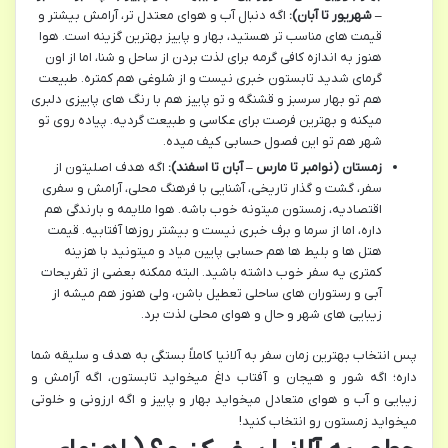
– شهریور تا آبان):
اگه دنبال آب و هوای معتدل تر، آرامش بیشتر و
قیمت های مناسب تر هستید، بهار و پاییز بهترین گزینه است. هوا
هنوز به اندازه کافی گرمه برای لذت بردن از ساحل و شنا، اما از اون
گرمای شدید تابستون خبری نیست و از شلوغی هم کمتره. طبیعت
هم تو بهار سرسبز و قشنگه و تو پاییز هم با رنگ های پاییزی دلبری
میکنه و بهترین فرصت برای عکاسی و طبیعت گردیه. پیاده روی تو
شهر هم تو این فصول حسابی کیف میده.
زمستان (نوامبر تا مارس – آبان تا اسفند):
اگه هدف اصلیتون از
سفر، گشت و گذار تاریخی، آشنایی با فرهنگ محلی، آرامش و سفری
اقتصادیه، زمستون میتونه خوب باشه. هوا ملایمه و بارندگی هم
داره، اما از سرما و برف خبری نیست و بیشتر روزها آفتابیه. قیمت
هتل ها و بلیط ها هم حسابی پایین میاد و میتونید با هزینه
کمتری یه سفر خوب داشته باشید. البته ممکنه بعضی از تفریحات
آبی و رستوران های ساحلی تعطیل باشن، ولی هنوز هم میشه از
زیبایی های شهر و حال و هوای محلی لذت برد.
پس انتخاب بهترین زمان سفر به آلانیا کاملاً بستگی به هدف و سلیقه شما
داره؛ اگه شور و هیجان و آفتاب داغ میخواید تابستون، اگه آرامش و
زیبایی و آب و هوای متعادل میخواید بهار و پاییز و اگه ارزونی و خلوتی
میخواید زمستون رو انتخاب کنید!