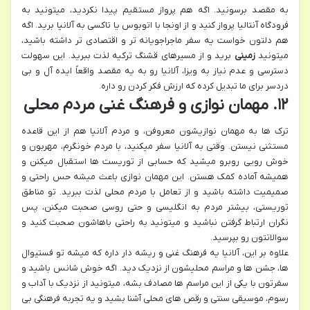
به مقصد برسونید. اگه هم پرواز مستقیم پیدا نکردید، میتونید به
فرودگاه آنتالیا پرواز کنید و از اونجا با اتوبوس یا تاکسی به آلانیا برید. اگه
هم دلتون خواست یه سفر ماجراجویانه تر و اقتصادی تر داشته باشید،
میتونید
زمینی
برید و از مسیرهای قشنگ ترکیه لذت ببرید. این سهولت
دسترسی و عدم نیاز به ویزا، آلانیا رو به یه مقصد واقعاً ایده آل و بی
دردسر برای ما تبدیل کرده که ارزش فکر کردن رو داره.
۱۲. مهمان نوازی و فرهنگ غنی مردم محلی
ترک ها به مهمان نوازیشون معروفن، و مردم آلانیا هم از این قاعده
مستثنی نیستن. وقتی به آلانیا سفر میکنید، با مردم خونگرم، مهربون و
خوش رویی روبرو میشید که حسابی از توریست ها استقبال میکنن و
همیشه آماده کمک هستن. این مهمان نوازی باعث میشه حس راحتی و
صمیمیت داشته باشید و از تعامل با مردم محلی لذت ببرید. تو مناطق
توریستی، بیشتر مردم به انگلیسی و حتی روسی صحبت میکنن، پس
نگران ارتباط گرفتن نباشید و میتونید به راحتی باهاشون صحبت کنید و
سوالاتتون رو بپرسید.
علاوه بر این، آلانیا یه فرهنگ غنی و ریشه دار داره که میشه تو فستیوال
ها، جشن ها و مراسم محلیشون از نزدیک دید. اگه خوش شانس باشید و
سفرتون با یکی از این مراسم ها مصادف بشه، میتونید از نزدیک با آداب و
رسوم، موسیقی سنتی و رقص های محلی آشنا بشید و یه تجربه فرهنگی بی