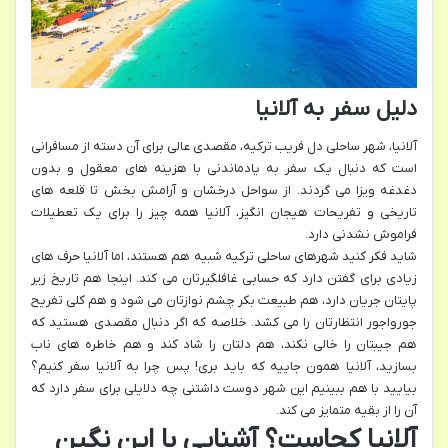
دلیل سفر به آلانیا
آلانیا، شهر ساحلی دل فریب ترکیه، مقصدی عالی برای آن دسته از مسافرانی
است که دنبال یک سفر به یادماندنی با هزینه های معقول و بدون
دغدغه ویزا می گردند. از سواحل درخشان و آرامش بخش تا قلعه های
تاریخی و تفریحات هیجان انگیز، آلانیا همه چیز را برای یک تعطیلات
فراموش نشدنی دارد.
شاید فکر کنید شهرهای ساحلی ترکیه شبیه هم هستند، اما آلانیا حرف های
زیادی برای گفتن دارد که حسابی غافلگیرتان می کند. اینجا هم تاریخ زیر
پایتان جریان دارد، هم طبیعت بکر چشم نوازتان می شود و هم کلی تفریح
جورواجور انتظارتان را می کشد. خلاصه که اگر دنبال مقصدی هستید که
هم جیبتان را خالی نکند، هم دلتان را شاد کند و هم خاطره های ناب
بسازید، آلانیا همون جاییه که باید بری! پس چرا به آلانیا سفر کنیم؟
بیایید با هم ببینیم این شهر دوست داشتنی چه دلایلی برای سفر دارد که
آن را از بقیه متمایز می کند.
آلانیا کجاست؟ آشنایی با این نگین