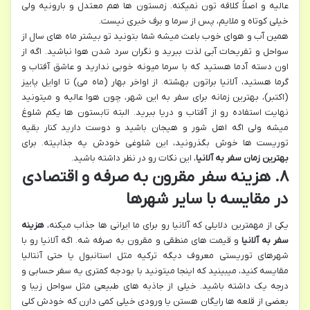
عالیه و اصلاً کلافه تون نمیکنه. زمستون ها هم معتدل و بارونیه ولی
خیلی کوتاه و ملایم، پس از سرما و برف خبری نیست.
همین آب و هوای خوب باعث میشه شما بتونید تو بیشتر ماه های سال از
سواحل و تفریحات آبی لذت ببرید و نگران سرد شدن هوا نباشید. اگه از
اون دسته آدما هستید که با سرما میونه خوبی ندارید و عاشق آفتاب و
گرما هستید، آلانیا براتون بهشته. از اواخر بهار (ماه می) تا اوایل پاییز
(اکتبر)، بهترین زمانه برای سفر به این شهر، چون هوا عالیه و میتونید
نهایت استفاده رو از آفتاب و دریا ببرید. البته تابستون ها یکم شلوغ
میشه ولی اگه اهل شور و هیجان باشید و دوست دارید کنار بقیه
توریست ها خوش بگذرونید، این شلوغی خودش یه جذابیته. برای
بهترین زمان سفر به آلانیا
، این نکات رو در نظر داشته باشید.
۸. هزینه سفر مقرون به صرفه و اقتصادی
در مقایسه با سایر شهرها
یکی از مهمترین دلایلی که آلانیا رو برای ما ایرانی ها جذاب میکنه،
هزینه
سفر به آلانیا
و قیمت های منطقی و مقرون به صرفه شه. اگه آلانیا رو با
شهرهای توریستی معروف دیگه ترکیه مثل استانبول یا حتی آنتالیا
مقایسه کنید، میبینید که اینجا میتونید با بودجه کمتری یه سفر حسابی و
درجه یک داشته باشید. خیلی از جاذبه های طبیعی مثل سواحل زیبا و
بعضی از قلعه ها رایگان هستن یا ورودی خیلی کمی دارن که خودش کلی