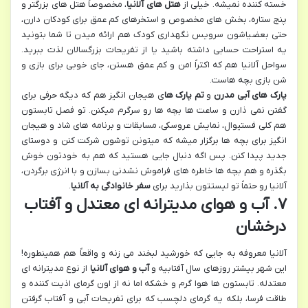
خسته کننده نمیشه. خیلی از
هتل های آلانیا
، مخصوصاً هتل های بزرگتر و
پنج ستاره، بخش های مخصوص و استخرهای کم عمق برای کودکان دارن،
حتی بعضیاشون سرویس نگهداری کودک هم ارائه میدن تا شما بتونید
یه استراحت حسابی داشته باشید یا از تفریحات بزرگسالان لذت ببرید.
سواحل آلانیا هم که اکثراً امن و کم عمق هستن، جای خوبی برای بازی و
شن بازی بچه هاست.
پارک های آبی مدرن
و
تم پارک ها
ی هیجان انگیز هم که دیگه حرفی برای
گفتن نمی ذارن و ساعت ها بچه ها رو سرگرم میکنن. تو فصل تابستون
هم کلی فستیوال، نمایش عروسکی، مسابقات و برنامه های شاد و هیجان
انگیز برای بچه ها برگزار میشه که میتونن توشون شرکت کنن و دوستای
جدید پیدا کنن. پس اگه دنبال جایی هستید که هم به خودتون خوش
بگذره و هم بچه ها خاطره های فراموش نشدنی بسازن و با انرژی برگردن،
آلانیا رو حتماً تو لیستتون بذارید برای
سفر خانوادگی به آلانیا
.
۷. آب و هوای مدیترانه ای معتدل و آفتاب
درخشان
آلانیا معروفه به جایی که خورشید لبخند می زنه و واقعاً هم همینطوره!
این شهر بیشتر روزهای سال آفتابیه و
آب و هوای آلانیا
از نوع مدیترانه ای
معتدله. تابستون ها هوا گرم و خشکه اما نه از اون گرمای اذیت کننده و
طاقت فرسا، بلکه یه گرمای دلچسب که برای تفریحات آبی و آفتاب گرفتن