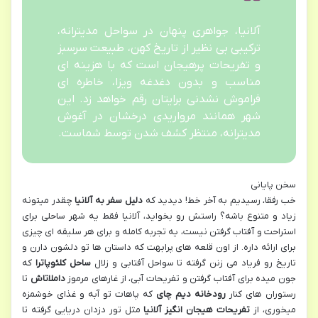
آلانیا، جواهری پنهان در سواحل مدیترانه،
ترکیبی بی نظیر از تاریخ کهن، طبیعت سرسبز
و تفریحات پرهیجان است که با هزینه ای
مناسب و بدون دغدغه ویزا، خاطره ای
فراموش نشدنی برایتان رقم خواهد زد. این
شهر همانند مرواریدی درخشان در آغوش
مدیترانه، منتظر کشف شدن توسط شماست.
سخن پایانی
خب رفقا، رسیدیم به آخر خط! دیدید که
دلیل سفر به آلانیا
چقدر میتونه
زیاد و متنوع باشه؟ راستش رو بخواید، آلانیا فقط یه شهر ساحلی برای
استراحت و آفتاب گرفتن نیست، یه تجربه کامله و برای هر سلیقه ای چیزی
برای ارائه داره. از اون قلعه های پرابهت که داستان ها تو دلشون دارن و
تاریخ رو فریاد می زنن گرفته تا سواحل آفتابی و زلال
ساحل کلئوپاترا
که
جون میده برای آفتاب گرفتن و تفریحات آبی، از غارهای مرموز
داملاتاش
تا
رستوران های کنار
رودخانه دیم چای
که پاهات تو آبه و غذای خوشمزه
میخوری، از
تفریحات هیجان انگیز آلانیا
مثل تور دزدان دریایی گرفته تا