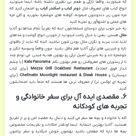
که میخورید، واقعاً تازگی و طعم بی نظیری داشته باشه. اینجا میتونید
انواع کباب های معروف مثل
دونر کباب
و
اسکندر کباب
رو امتحان کنید که
مزه شون زیر دندونتون میمونه، کوفته های خوشمزه بخورید و کلی مزه
های محلی و اشتهاآور رو تجربه کنید.
یه خبر خوب برای دوستای مسلمانمون اینه که تقریباً تمام غذاها تو آلانیا
حلال
هستن. یعنی با خیال راحت میتونید از خوردن انواع گوشت و غذاهای
لذیذ لذت ببرید و نگران حلال بودن شون نباشید. البته که نباید از باقلوای
تازه و شیرینی های ترکی آلانیا هم غافل بشید؛ چون واقعاً وسوسه انگیز و
خوشمزه اند و یه شیرینی اصیل ترکی رو بهتون هدیه میدن. می تونم چند
تا از رستوران های معروفش رو هم بهتون بگم:
Kale Panorama
(با چشم
انداز فوق العاده)،
Mezze Grill Ocakbasi Restaurant
(برای کباب
دوستان) و
Chefmetin Moonlight restaurant & Steak House
(برای
تجربه ای لوکس تر) از معروف ترین ها هستند که حتماً باید امتحانشون
کنید.
۶. مقصدی ایده آل برای سفر خانوادگی و
تجربه های کودکانه
اگه با خانواده و بچه ها سفر می کنید و دنبال یه مقصد امن و پر از تفریح
هستید، آلانیا بهترین انتخابه. اینجا اونقدر امکانات و تفریحات مخصوص
بچه ها داره که مطمئن باشید بهشون خوش میگذره و سفر براشون