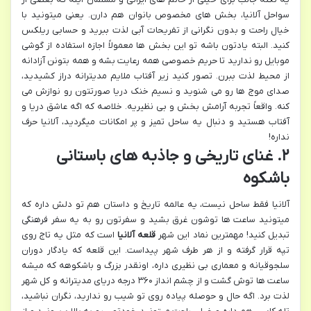
سواحل آلانیا، بخش های مخصوص بانوان هم دارن. یعنی میتونید با
خیال راحت و بدون نگرانی از تفریحات آبی لذت ببرید و حسابی ریلکس
کنید. البته یادتون باشه تو این بخش ها معمولاً اجازه استفاده از گوشی
موبایل رو ندارید تا حریم خصوصی همه رعایت بشه و همه بتونن آزادانه
از محیط لذت ببرن. تصور کنید زیر آفتاب ملایم مدیترانه دراز کشیدید،
صدای موج ها رو می شنوید و نسیم خنک دریا صورتتون رو نوازش می
کنه. واقعاً تجربه آرامش بخش و بی نظیریه. خلاصه که اگه عاشق دریا و
آفتاب هستید و دنبال یه ساحل تمیز و پر امکانات میگردید، آلانیا حرف
نداره!
۲. غنای تاریخی و جاذبه های باستانی
باشکوه
آلانیا فقط ساحل نیست، یه عالمه تاریخ و داستان هم تو دلش داره که
میتونید ساعت ها توشون غرق بشید و سفرتون رو به یه سفر فرهنگی
تبدیل کنید! مهمترین نماد این شهر
قلعه آلانیا
است که مثل یه تاج روی
تپه قرار گرفته و از هر طرف شهر پیداست. این قلعه که یادگار دوران
سلجوقیانه و معماری بی نظیری داره، اونقدر بزرگ و باشکوهه که میشه
ساعت ها توش گشت و از چشم انداز ۳۶۰ درجه دریای مدیترانه و کل شهر
لذت برد. اگه حال و حوصله پیاده روی تو شیب رو ندارید، نگران نباشید،