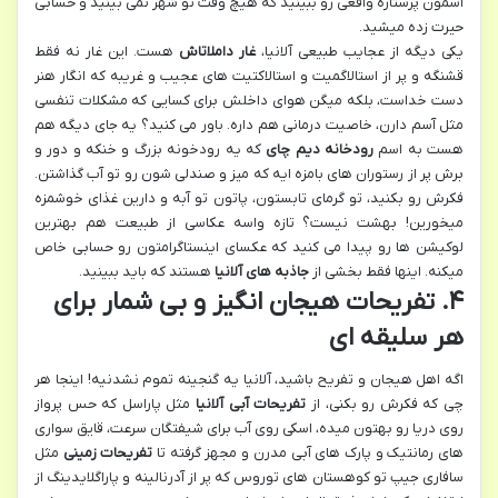
آسمون پرستاره واقعی رو ببینید که هیچ وقت تو شهر نمی بینید و حسابی
حیرت زده میشید.
یکی دیگه از عجایب طبیعی آلانیا،
غار داملاتاش
هست. این غار نه فقط
قشنگه و پر از استالاگمیت و استالاکتیت های عجیب و غریبه که انگار هنر
دست خداست، بلکه میگن هوای داخلش برای کسایی که مشکلات تنفسی
مثل آسم دارن، خاصیت درمانی هم داره. باور می کنید؟ یه جای دیگه هم
هست به اسم
رودخانه دیم چای
که یه رودخونه بزرگ و خنکه و دور و
برش پر از رستوران های بامزه ایه که میز و صندلی شون رو تو آب گذاشتن.
فکرش رو بکنید، تو گرمای تابستون، پاتون تو آبه و دارین غذای خوشمزه
میخورین! بهشت نیست؟ تازه واسه عکاسی از طبیعت هم بهترین
لوکیشن ها رو پیدا می کنید که عکسای اینستاگرامتون رو حسابی خاص
میکنه. اینها فقط بخشی از
جاذبه های آلانیا
هستند که باید ببینید.
۴. تفریحات هیجان انگیز و بی شمار برای
هر سلیقه ای
اگه اهل هیجان و تفریح باشید، آلانیا یه گنجینه تموم نشدنیه! اینجا هر
چی که فکرش رو بکنی، از
تفریحات آبی آلانیا
مثل پاراسل که حس پرواز
روی دریا رو بهتون میده، اسکی روی آب برای شیفتگان سرعت، قایق سواری
های رمانتیک و پارک های آبی مدرن و مجهز گرفته تا
تفریحات زمینی
مثل
سافاری جیپ تو کوهستان های توروس که پر از آدرنالینه و پاراگلایدینگ از