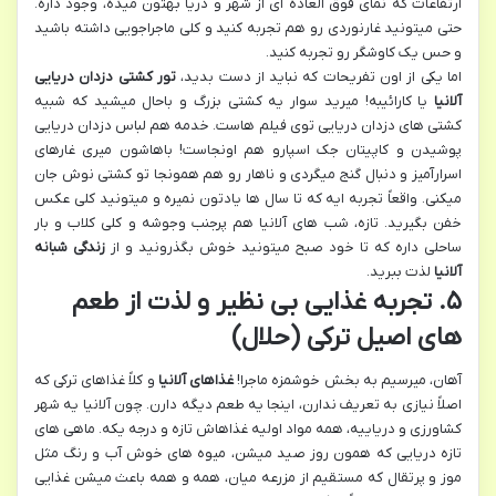
ارتفاعات که نمای فوق العاده ای از شهر و دریا بهتون میده، وجود داره.
حتی میتونید غارنوردی رو هم تجربه کنید و کلی ماجراجویی داشته باشید
و حس یک کاوشگر رو تجربه کنید.
اما یکی از اون تفریحات که نباید از دست بدید،
تور کشتی دزدان دریایی
آلانیا
یا کارائیبه! میرید سوار یه کشتی بزرگ و باحال میشید که شبیه
کشتی های دزدان دریایی توی فیلم هاست. خدمه هم لباس دزدان دریایی
پوشیدن و کاپیتان جک اسپارو هم اونجاست! باهاشون میری غارهای
اسرارآمیز و دنبال گنج میگردی و ناهار رو هم همونجا تو کشتی نوش جان
میکنی. واقعاً تجربه ایه که تا سال ها یادتون نمیره و میتونید کلی عکس
خفن بگیرید. تازه، شب های آلانیا هم پرجنب وجوشه و کلی کلاب و بار
ساحلی داره که تا خود صبح میتونید خوش بگذرونید و از
زندگی شبانه
آلانیا
لذت ببرید.
۵. تجربه غذایی بی نظیر و لذت از طعم
های اصیل ترکی (حلال)
آهان، میرسیم به بخش خوشمزه ماجرا!
غذاهای آلانیا
و کلاً غذاهای ترکی که
اصلاً نیازی به تعریف ندارن، اینجا یه طعم دیگه دارن. چون آلانیا یه شهر
کشاورزی و دریاییه، همه مواد اولیه غذاهاش تازه و درجه یکه. ماهی های
تازه دریایی که همون روز صید میشن، میوه های خوش آب و رنگ مثل
موز و پرتقال که مستقیم از مزرعه میان، همه و همه باعث میشن غذایی