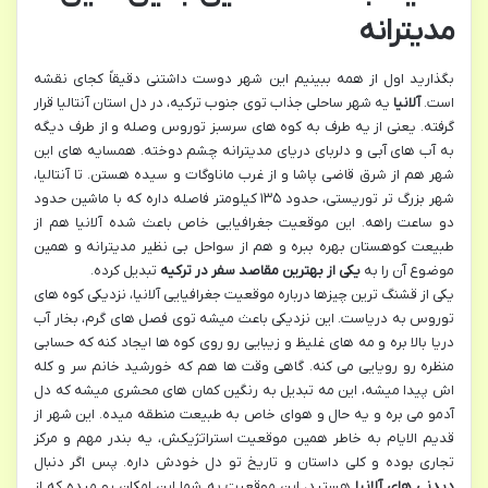
مدیترانه
بگذارید اول از همه ببینیم این شهر دوست داشتنی دقیقاً کجای نقشه
است.
آلانیا
یه شهر ساحلی جذاب توی جنوب ترکیه، در دل استان آنتالیا قرار
گرفته. یعنی از یه طرف به کوه های سرسبز توروس وصله و از طرف دیگه
به آب های آبی و دلربای دریای مدیترانه چشم دوخته. همسایه های این
شهر هم از شرق قاضی پاشا و از غرب ماناوگات و سیده هستن. تا آنتالیا،
شهر بزرگ تر توریستی، حدود ۱۳۵ کیلومتر فاصله داره که با ماشین حدود
دو ساعت راهه. این موقعیت جغرافیایی خاص باعث شده آلانیا هم از
طبیعت کوهستان بهره ببره و هم از سواحل بی نظیر مدیترانه و همین
موضوع آن را به
یکی از بهترین مقاصد سفر در ترکیه
تبدیل کرده.
یکی از قشنگ ترین چیزها درباره موقعیت جغرافیایی آلانیا، نزدیکی کوه های
توروس به دریاست. این نزدیکی باعث میشه توی فصل های گرم، بخار آب
دریا بالا بره و مه های غلیظ و زیبایی رو روی کوه ها ایجاد کنه که حسابی
منظره رو رویایی می کنه. گاهی وقت ها هم که خورشید خانم سر و کله
اش پیدا میشه، این مه تبدیل به رنگین کمان های محشری میشه که دل
آدمو می بره و یه حال و هوای خاص به طبیعت منطقه میده. این شهر از
قدیم الایام به خاطر همین موقعیت استراتژیکش، یه بندر مهم و مرکز
تجاری بوده و کلی داستان و تاریخ تو دل خودش داره. پس اگر دنبال
دیدنی های آلانیا
هستید، این موقعیت به شما این امکان رو میده که از