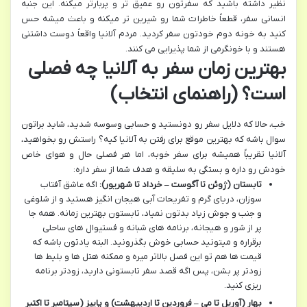
نظیر داشته باشید که سفرتون رو عمیق تر و پربارتر میکنه. این جنبه
انسانی سفر، قطعاً خاطرات شما رو شیرین تر میکنه و باعث میشه حس
کنید به خونه دوم خودتون سفر کردید. مردم آلانیا واقعاً دوست داشتنی
هستند و با خونگرمی از شما پذیرایی می کنند.
بهترین زمان سفر به آلانیا چه فصلی
است؟ (راهنمای انتخاب)
خب، حالا که دلایل سفر رو دونستید و حسابی وسوسه شدید، شاید براتون
سوال باشه که بهترین موقع برای رفتن به آلانیا کیه؟ راستش رو بخواهید،
آلانیا تقریباً همیشه برای سفر خوبه، اما هر فصلی حال و هوای خاص
خودش رو داره و بستگی به سلیقه و هدف شما از سفر داره:
تابستان (ژوئن تا آگوست – خرداد تا شهریور):
اگه عاشق آفتاب
سوزان، دریای گرم و تفریحات آبی هیجان انگیز هستید و از شلوغی
و جنب و جوش زیاد بدتون نمیاد، تابستون بهترین زمانه. همه جا
پر از شور و هیجانه، برنامه های شبانه و فستیوال های ساحلی
برقراره و میتونید حسابی خوش بگذرونید. البته یادتون باشه که
قیمت ها هم تو این فصل بالاتر میره و ممکنه هتل ها و بلیط ها
زودتر پر بشن، پس اگه قصد سفر تابستونی دارید، زودتر برنامه
ریزی کنید.
بهار (آوریل تا می – فروردین تا اردیبهشت) و پاییز (سپتامبر تا اکتبر