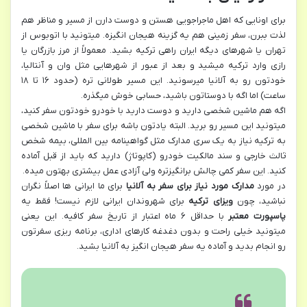
برای اونایی که اهل ماجراجویی هستن و دوست دارن از مسیر و مناظر هم
لذت ببرن، سفر زمینی هم یه گزینه هیجان انگیزه. میتونید با اتوبوس از
تهران یا شهرهای دیگه ایران راهی ترکیه بشید. معمولاً از مرز بازرگان یا
رازی وارد ترکیه میشید و بعد از عبور از شهرهایی مثل وان و آنتالیا،
خودتون رو به آلانیا میرسونید. این مسیر طولانی تره (حدود ۱۶ تا ۱۸
ساعت) اما اگه با دوستاتون باشید، حسابی خوش میگذره.
اگه هم ماشین شخصی دارید و دوست دارید با خودرو خودتون سفر کنید،
میتونید این مسیر رو برید. البته یادتون باشه برای سفر با ماشین شخصی
به ترکیه نیاز به یک سری مدارک مثل گواهینامه بین المللی، بیمه شخص
ثالث خارجی و سند مالکیت خودرو (کاپوتاژ) دارید که باید از قبل آماده
کنید. این سفر کمی چالش برانگیزتره ولی آزادی عمل بیشتری بهتون میده.
در مورد
مدارک مورد نیاز برای سفر به آلانیا
برای ما ایرانی ها اصلاً نگران
نباشید، چون
ویزای ترکیه
برای شهروندان ایرانی لازم نیست! فقط یه
پاسپورت معتبر
با حداقل ۶ ماه اعتبار از تاریخ سفر کافیه. این یعنی
میتونید خیلی راحت و بدون دغدغه کارهای اداری، برنامه ریزی سفرتون
رو انجام بدید و آماده یه سفر هیجان انگیز به آلانیا بشید.