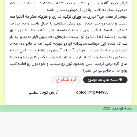
مراکز خرید آلانیا
پر از برندهای جدید، همه و همه دست به دست هم
میدن تا سفر به آلانیا براتون فراموش نشدنی باشه.
مهمتر از همه چی؟ نیازی به
ویزای ترکیه
نداری و
هزینه سفر به آلانیا
هم
دست و بالت رو نمی بنده. این یعنی میتونی با خیال راحت و یه بودجه
منطقی، یه سفر لوکس و پر از خاطره داشته باشی. اگه تا حالا به این شهر
نرفتید، وقتشه که آلانیا رو تو لیست سفرهای بعدیتون قرار بدید و یه بار
هم که شده، این بهشت مدیترانه ای رو تجربه کنید. چه با خانواده، چه با
دوستان و چه به صورت انفرادی، آلانیا با آغوش باز منتظرتونه. قول میدم
پشیمون نمیشید و با کوله باری از خاطرات خوب، عکس های زیبا و تجربه
های تازه برمی گردید. پس چمدوناتون رو ببندید و خودتون رو آماده کنید
برای یه ماجراجویی بی نظیر!
گردشگری
دسته های هم موضوع
آدرس کوتاه مطلب
مجله اوبیکو 2026