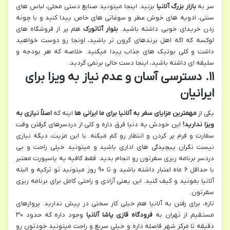
سر به
بازار بزرگ آلانیا
بزنید. اینجا میتونید صنایع دستی محلی، لباس های
سنتی، ادویه های خوش عطر و سوغاتی های خاص پیدا کنید و با چونه
زدن خریدای خوبی داشته باشید.
بلوار آتاتورک
هم پر از فروشگاه های
لوکسه که اگه اهل برندهای گرون تر باشید، اونجا رو دوست خواهید
داشت و کلی بوتیک های جذاب پیدا میکنید. خلاصه که هر بودجه و
سلیقه ای داشته باشید، اینجا دست خالی برنمی گردید.
۱۱. دسترسی آسان و عدم نیاز به ویزا برای
ایرانیان
یکی از
مهمترین مزایای سفر به آلانیا برای ما ایرانی ها
اینه که
اصلاً نیازی به
ویزا ندارید!
این خودش یه دنیا فرق داره و کلی از دردسرهای گرفتن وقت
سفارت و فرم پر کردن و انتظار رو کم میکنه. با این مزیت، دیگه نیازی
نیست نگران پیچیدگی های اداری باشید و میتونید خیلی راحت و بی
دردسر برنامه ریزی سفرتون رو انجام بدید. فقط کافیه یه پاسپورت معتبر
با حداقل ۶ ماه اعتبار داشته باشید و تا ۹۰ روز میتونید تو ترکیه و البته
آلانیا بمونید و کیف کنید. این یعنی آزادی و راحتی کامل برای برنامه ریزی
سفرتون.
تازه، برای رفتن به آلانیا هم خیلی کار سختی در پیش ندارید. پروازهای
مستقیم از تهران به
فرودگاه قازی پاشا آلانیا
وجود داره که حدود ۳۰
دقیقه تا مرکز شهر فاصله داره و خیلی سریع و راحت میتونید خودتون رو