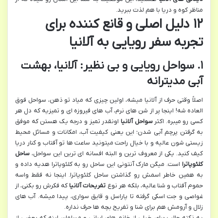
مناظر کوه و دریا با هم لذت ببرید.
۱۲ دلیل اصلی و قانع کننده برای
تجربه سفر رویایی به آلانیا
۱. سواحل رویایی و بی نظیر: آلانیا، بهشت
آبی مدیترانه
اصلاً وقتی حرف از آلانیا میشه، اولین چیزی که میاد تو ذهن، سواحل فوق
العاده شه! اینجا پر از شن های نرم، آب های فیروزه ای و تمیزیه که دل هر
کسی رو میبره. اکثر
سواحل آلانیا
اونقدر تمیز و درجه یک هستن که موفق
به گرفتن پرچم آبی شدن؛ این یعنی کیفیت آب، امکانات و مسائل محیط
زیستی شون عالیه و با خیال راحت میتونید ساعت ها تو آفتاب و کنار دریا
کیف کنید. یکی از معروف ترین و البته افسانه ای ترین این سواحل،
ساحل
کلئوپاترا
است. میگن مارک آنتونی این ساحل رو به کلئوپاترا هدیه داده و
به همین خاطر اسمش رو گذاشتن ساحل کلئوپاترا. اینجا نه فقط واسه
حموم آفتاب و شنا عالیه، بلکه هر نوع
تفریحات آلانیا
که فکرش رو بکنی، از
غواصی و جت اسکی گرفته تا پاراسل و قایق سواری، پیدا میشه. آب های
زلال و آرومش هم برای شنا و تفریح بچه ها حرف نداره.
یه نکته جالب برای خیلی از خانم های ایرانی و مسلمان اینه که بعضی از