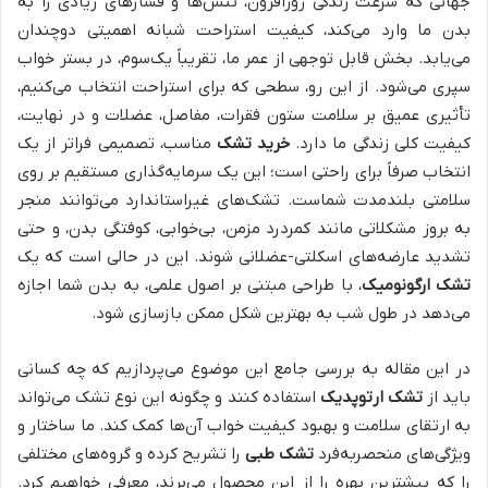
جهانی که سرعت زندگی روزافزون، تنش‌ها و فشارهای زیادی را به
بدن ما وارد می‌کند، کیفیت استراحت شبانه اهمیتی دوچندان
می‌یابد. بخش قابل توجهی از عمر ما، تقریباً یک‌سوم، در بستر خواب
سپری می‌شود. از این رو، سطحی که برای استراحت انتخاب می‌کنیم،
تأثیری عمیق بر سلامت ستون فقرات، مفاصل، عضلات و در نهایت،
کیفیت کلی زندگی ما دارد.
خرید تشک
مناسب، تصمیمی فراتر از یک
انتخاب صرفاً برای راحتی است؛ این یک سرمایه‌گذاری مستقیم بر روی
سلامتی بلندمدت شماست. تشک‌های غیراستاندارد می‌توانند منجر
به بروز مشکلاتی مانند کمردرد مزمن، بی‌خوابی، کوفتگی بدن، و حتی
تشدید عارضه‌های اسکلتی-عضلانی شوند. این در حالی است که یک
تشک ارگونومیک
، با طراحی مبتنی بر اصول علمی، به بدن شما اجازه
می‌دهد در طول شب به بهترین شکل ممکن بازسازی شود.
در این مقاله به بررسی جامع این موضوع می‌پردازیم که چه کسانی
باید از
تشک ارتوپدیک
استفاده کنند و چگونه این نوع تشک می‌تواند
به ارتقای سلامت و بهبود کیفیت خواب آن‌ها کمک کند. ما ساختار و
ویژگی‌های منحصربه‌فرد
تشک طبی
را تشریح کرده و گروه‌های مختلفی
را که بیشترین بهره را از این محصول می‌برند، معرفی خواهیم کرد.