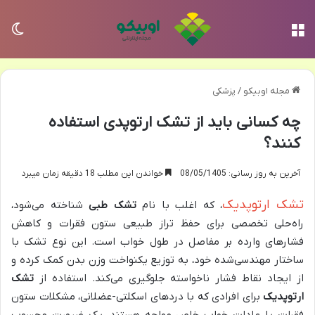
منو
تغی
مجله اوبیکو
/
پزشکی
چه کسانی باید از تشک ارتوپدی استفاده
کنند؟
آخرین به روز رسانی: 08/05/1405
خواندن این مطلب 18 دقیقه زمان میبرد
تشک ارتوپدیک
، که اغلب با نام
تشک طبی
شناخته می‌شود،
راه‌حلی تخصصی برای حفظ تراز طبیعی ستون فقرات و کاهش
فشارهای وارده بر مفاصل در طول خواب است. این نوع تشک با
ساختار مهندسی‌شده خود، به توزیع یکنواخت وزن بدن کمک کرده و
از ایجاد نقاط فشار ناخواسته جلوگیری می‌کند. استفاده از
تشک
ارتوپدیک
برای افرادی که با دردهای اسکلتی-عضلانی، مشکلات ستون
فقرات یا عادات خواب خاص مواجه هستند، یک ضرورت محسوب