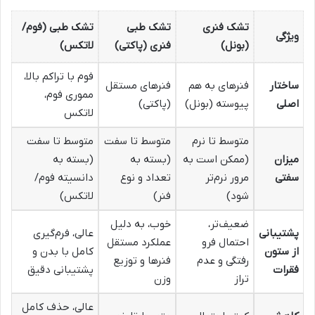
تشک فنری
تشک طبی
تشک طبی (فوم/
ویژگی
(بونل)
فنری (پاکتی)
لاتکس)
فوم با تراکم بالا،
ساختار
فنرهای به هم
فنرهای مستقل
مموری فوم،
اصلی
پیوسته (بونل)
(پاکتی)
لاتکس
متوسط تا نرم
متوسط تا سفت
متوسط تا سفت
میزان
(ممکن است به
(بسته به
(بسته به
سفتی
مرور نرم‌تر
تعداد و نوع
دانسیته فوم/
شود)
فنر)
لاتکس)
ضعیف‌تر،
خوب، به دلیل
پشتیبانی
عالی، فرم‌گیری
احتمال فرو
عملکرد مستقل
از ستون
کامل با بدن و
رفتگی و عدم
فنرها و توزیع
فقرات
پشتیبانی دقیق
تراز
وزن
عالی، حذف کامل