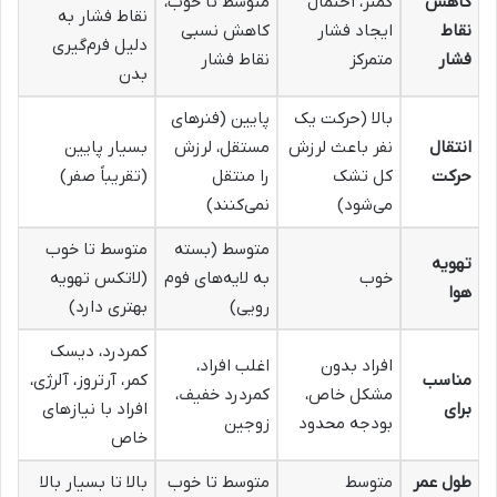
کاهش
کمتر، احتمال
متوسط تا خوب،
نقاط فشار به
نقاط
ایجاد فشار
کاهش نسبی
دلیل فرم‌گیری
فشار
متمرکز
نقاط فشار
بدن
بالا (حرکت یک
پایین (فنرهای
انتقال
نفر باعث لرزش
مستقل، لرزش
بسیار پایین
حرکت
کل تشک
را منتقل
(تقریباً صفر)
می‌شود)
نمی‌کنند)
متوسط (بسته
متوسط تا خوب
تهویه
خوب
به لایه‌های فوم
(لاتکس تهویه
هوا
رویی)
بهتری دارد)
کمردرد، دیسک
افراد بدون
اغلب افراد،
مناسب
کمر، آرتروز، آلرژی،
مشکل خاص،
کمردرد خفیف،
برای
افراد با نیازهای
بودجه محدود
زوجین
خاص
طول عمر
متوسط
متوسط تا خوب
بالا تا بسیار بالا