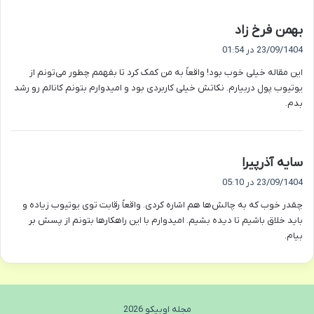
گ
بهمن فرخ زاد
ف
23/09/1404 در 01:54
ت
این مقاله خیلی خوب بود! واقعاً به من کمک کرد تا بفهمم چطور می‌تونم از
:
یوتیوب پول دربیارم. نکاتش خیلی کاربردی بود و امیدوارم بتونم کانالم رو رشد
بدم.
گ
سایه آذرپیرا
ف
23/09/1404 در 05:10
ت
چقدر خوب که به چالش‌ها هم اشاره کردی. واقعاً رقابت توی یوتیوب زیاده و
:
باید خلاق باشیم تا دیده بشیم. امیدوارم با این راهکارها بتونم از پسش بر
بیام.
مجله اوبیکو 2026