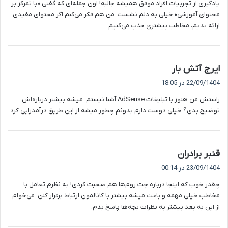
یادگیری از تجربیات افراد موفق همیشه جالبه! اون جمله‌ای که گفتی «با تمرکز بر
:
محتوای آموزشی» خیلی به دلم نشست. من هم فکر می‌کنم اگر محتوای مفیدی
ارائه بدیم، مخاطب بیشتری جذب می‌کنیم.
گ
ایرج آتش بار
ف
22/09/1404 در 18:05
ت
راستش من هنوز با تبلیغات AdSense آشنا نیستم. میشه بیشتر درباره‌اش
:
توضیح بدی؟ خیلی دوست دارم بدونم چطور میشه از این طریق درآمدزایی کرد.
گ
قنبر برادران
ف
23/09/1404 در 00:14
ت
چقدر خوب که اینجا درباره چت روم‌ها هم صحبت کردی! به نظرم تعامل با
:
مخاطب خیلی مهمه و باعث میشه بیشتر با کانالمون ارتباط برقرار کنن. می‌خوام
از این به بعد بیشتر به نظرات بچه‌ها پاسخ بدم.