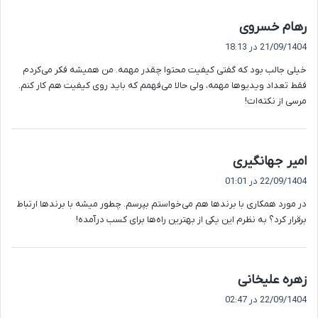
گ
رهام خسروی
ف
21/09/1404 در 18:13
ت
خیلی جالب بود که گفتی کیفیت محتوا چقدر مهمه. من همیشه فکر می‌کردم
:
فقط تعداد ویدیوها مهمه، ولی حالا می‌فهمم که باید روی کیفیت هم کار کنم.
مرسی از نکته‌ات!
گ
امیر جهانگیری
ف
22/09/1404 در 01:01
ت
در مورد همکاری با برندها هم می‌خواستم بپرسم. چطور میشه با برندها ارتباط
:
برقرار کرد؟ به نظرم این یکی از بهترین راه‌ها برای کسب درآمده!
گ
زهره علیخانی
ف
22/09/1404 در 02:47
ت