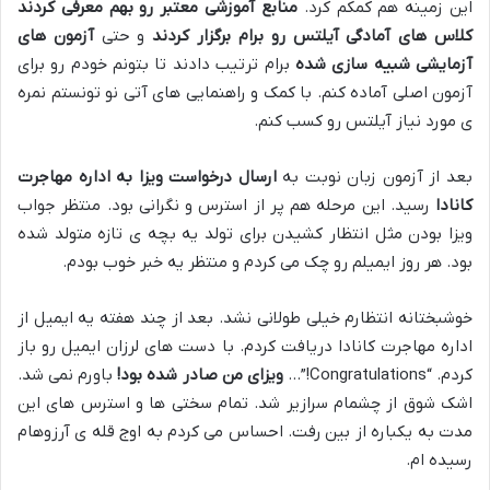
این زمینه هم کمکم کرد
.
منابع آموزشی معتبر رو بهم معرفی کردند
کلاس های آمادگی آیلتس رو برام برگزار کردند
و حتی
آزمون های
آزمایشی شبیه سازی شده
برام ترتیب دادند تا بتونم خودم رو برای
آزمون اصلی آماده کنم
.
با کمک و راهنمایی های آتی نو تونستم نمره
ی مورد نیاز آیلتس رو کسب کنم
.
بعد از آزمون زبان نوبت به
ارسال درخواست ویزا به اداره مهاجرت
کانادا
رسید
.
این مرحله هم پر از استرس و نگرانی بود
.
منتظر جواب
ویزا بودن مثل انتظار کشیدن برای تولد یه بچه ی تازه متولد شده
بود
.
هر روز ایمیلم رو چک می کردم و منتظر یه خبر خوب بودم
.
خوشبختانه انتظارم خیلی طولانی نشد
.
بعد از چند هفته یه ایمیل از
اداره مهاجرت کانادا دریافت کردم
.
با دست های لرزان ایمیل رو باز
کردم
. “Congratulations!”…
ویزای من صادر شده بود
!
باورم نمی شد
.
اشک شوق از چشمام سرازیر شد
.
تمام سختی ها و استرس های این
مدت به یکباره از بین رفت
.
احساس می کردم به اوج قله ی آرزوهام
رسیده ام
.