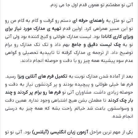
آتی نو مطمئنم تو همون قدم اول جا می زدم
.
آتی نو مثل یه
راهنمای حرفه ای
دستم رو گرفت و گام به گام من رو
تو این مسیر همراهی کرد
.
اولین قدم
تهیه ی مدارک مورد نیاز برای
ویزای کاری کانادا
بود
.
لیست مدارک طولانی و گیج کننده بود ولی آتی
نو یه
چک لیست دقیق و جامع
بهم داد و تک تک مدارک رو برام
توضیح داد
.
از ترجمه ی مدارک گرفته تا تاییدیه تحصیلی و گواهی
عدم سوء پیشینه همه چیز رو با دقت و حوصله انجام دادند
.
بعد از آماده شدن مدارک نوبت به
تکمیل فرم های آنلاین ویزا
رسید
.
فرم ها خیلی طولانی و پیچیده بودند و پر کردنشون نیاز به دقت و
حوصله زیادی داشت
.
مشاوران آتی نو
فرم ها رو برام پر کردند و چند
بار چک کردند
تا مطمئن بشن هیچ اشتباهی وجود نداره
.
همین دقت
و وسواسشون باعث شد خیالم راحت بشه که همه چیز به درستی
انجام شده
.
یکی از مهم ترین مراحل
آزمون زبان انگلیسی (آیلتس)
بود
.
آتی نو تو