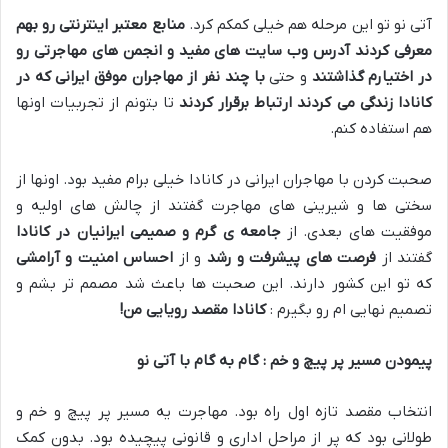
آتی نو تو این مرحله هم خیلی کمکم کرد
.
منابع معتبر اینترنتی رو بهم
معرفی کردند
آدرس وب سایت های مفید و انجمن های مهاجرتی رو
در اختیارم گذاشتند
و حتی
با چند نفر از مهاجران موفق ایرانی که در
کانادا زندگی می کردند ارتباط برقرار کردند
تا بتونم از تجربیات اونها
هم استفاده کنم
.
صحبت کردن با مهاجران ایرانی در کانادا خیلی برام مفید بود
.
اونها از
سختی ها و شیرینی های مهاجرت گفتند از چالش های اولیه و
موفقیت های بعدی
.
از
جامعه ی گرم و صمیمی ایرانیان در کانادا
گفتند از
فرصت های پیشرفت و رشد
و از
احساس امنیت و آرامشی
که تو این کشور دارند
.
این صحبت ها باعث شد مصمم تر بشم و
تصمیم نهایی ام رو بگیرم :
کانادا مقصد رویایی من
!
پیمودن مسیر پر پیچ و خم : گام به گام با آتی نو
انتخاب مقصد تازه اول راه بود
.
مهاجرت یه مسیر پر پیچ و خم و
طولانی بود که پر از مراحل اداری و قانونی پیچیده بود
.
بدون کمک