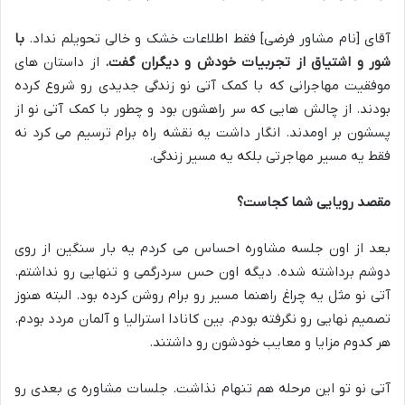
آقای [نام مشاور فرضی] فقط اطلاعات خشک و خالی تحویلم نداد
.
با
شور و اشتیاق از تجربیات خودش و دیگران گفت
.
از داستان های
موفقیت مهاجرانی که با کمک آتی نو زندگی جدیدی رو شروع کرده
بودند
.
از چالش هایی که سر راهشون بود و چطور با کمک آتی نو از
پسشون بر اومدند
.
انگار داشت یه نقشه راه برام ترسیم می کرد نه
فقط یه مسیر مهاجرتی بلکه یه مسیر زندگی
.
مقصد رویایی شما کجاست؟
بعد از اون جلسه مشاوره احساس می کردم یه بار سنگین از روی
دوشم برداشته شده
.
دیگه اون حس سردرگمی و تنهایی رو نداشتم
.
آتی نو مثل یه چراغ راهنما مسیر رو برام روشن کرده بود
.
البته هنوز
تصمیم نهایی رو نگرفته بودم
.
بین کانادا استرالیا و آلمان مردد بودم
.
هر کدوم مزایا و معایب خودشون رو داشتند
.
آتی نو تو این مرحله هم تنهام نذاشت
.
جلسات مشاوره ی بعدی رو