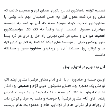
تصمیم گرفتم باهاشون تماس بگیرم. صدای گرم و صمیمی خانمی که
تلفن رو برداشت همون اول یه حس اطمینان بهم داد
.
وقتی با
مشاورشون صحبت کردم متوجه شدم که آتی نو فقط یه موسسه
مهاجرتی معمولی نیست. اونها واقعاً به
تک تک مراجعینشون
اهمیت می دن
و سعی می کنن بهترین راه حل رو برای هر فرد پیدا
کنن. برعکس خیلی از موسسه های دیگه که فقط به فکر پر کردن فرم
ها و گرفتن پول هستند آتی نو رویکردی
مشاوره محور و همدلانه
داشت
.
آتی نو : نوری در انتهای تونل
اولین جلسه ی مشاوره ام با آقای [نام مشاور فرضی] مشاور ارشد آتی
نو مثل یک معجزه بود
.
فضای دفترشون خیلی
آرام و صمیمی
بود انگار
نه اینکه وارد یه دفتر کار شدم بلکه به خونه ی یه دوست قدیمی
رفتم
.
آقای [نام مشاور فرضی] با حوصله و دقت به حرفام گوش داد.
از رویاهام از نگرانی هام از توانایی هام و محدودیت هام پرسید
.