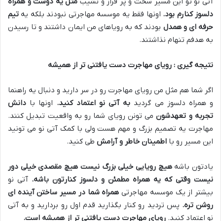
آتی نو تو این مسیر سخت و پر فراز و نشیب
مثل یه دوست و همراه
دلسوز کنارم بود
.
اونها فقط یه موسسه مهاجرتی نبودند بلکه یه
تیم
حرفه ای و همدل
بودند که به رویاهای من ایمان داشتند و تا رسیدن
به هدفم تنهام نذاشتند
.
نتیجه گیری : رویای مهاجرت دست یافتنی تر از همیشه
اگر شما هم مثل من رویای مهاجرت رو در سر دارید و دنبال یه راهنما
و همراه دلسوز می گردید
به آتی نو اعتماد کنید
.
اونها با
دانش
تجربه و تعهدشون
می تونن رویای شما رو به واقعیت تبدیل کنند
.
مهاجرت یه تصمیم بزرگ و مهم هست ولی با کمک آتی نو می تونید
این مسیر رو با
اطمینان خاطر و آرامش
طی کنید
.
یادتون باشه
هیچ رویایی خیلی بزرگ نیست هیچ مقصدی خیلی دور
نیست وقتی که یه همراه مطمئن و دلسوز کنارتون باشه
.
آتی نو
بیشتر از یک موسسه مهاجرتی
همراه شما در مسیر ساختن آینده ای
روشن تره
.
پس تردید رو کنار بگذارید قدم اول رو بردارید و به آتی
نو اعتماد کنید
.
رویای مهاجرت دست یافتنی تر از همیشه است
.