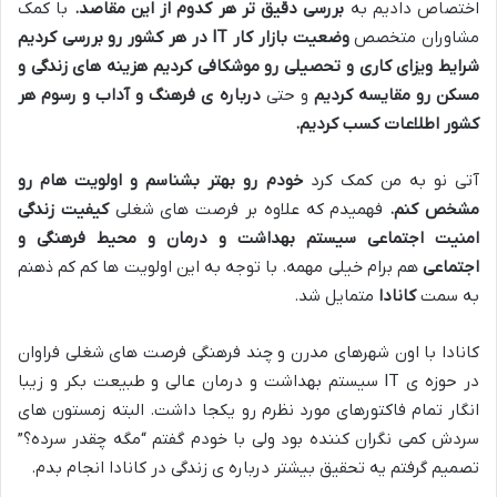
اختصاص دادیم به
بررسی دقیق تر هر کدوم از این مقاصد
.
با کمک
مشاوران متخصص
وضعیت بازار کار
IT
در هر کشور رو بررسی کردیم
شرایط ویزای کاری و تحصیلی رو موشکافی کردیم
هزینه های زندگی و
مسکن رو مقایسه کردیم
و حتی
درباره ی فرهنگ و آداب و رسوم هر
کشور اطلاعات کسب کردیم
.
آتی نو به من کمک کرد
خودم رو بهتر بشناسم و اولویت هام رو
مشخص کنم
.
فهمیدم که علاوه بر فرصت های شغلی
کیفیت زندگی
امنیت اجتماعی سیستم بهداشت و درمان و محیط فرهنگی و
اجتماعی
هم برام خیلی مهمه
.
با توجه به این اولویت ها کم کم ذهنم
به سمت
کانادا
متمایل شد
.
کانادا با اون شهرهای مدرن و چند فرهنگی فرصت های شغلی فراوان
در حوزه ی
IT
سیستم بهداشت و درمان عالی و طبیعت بکر و زیبا
انگار تمام فاکتورهای مورد نظرم رو یکجا داشت
.
البته زمستون های
سردش کمی نگران کننده بود ولی با خودم گفتم “مگه چقدر سرده؟
”
تصمیم گرفتم یه تحقیق بیشتر درباره ی زندگی در کانادا انجام بدم
.