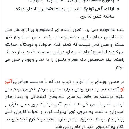
چطوری اقدام کنم؟
ویزا چی؟ مدارک چی؟ زبان چی؟
آیا اصلاً می تونم؟
شاید این رویاها فقط برای آدمای دیگه
ساخته شدن نه من
…
شب ها خوابم نمی برد. تصور آینده ای نامعلوم و پر از چالش مثل
یک کابوس مدام جلوی چشمم رژه می رفت. حس می کردم تنها
هستم و هیچ کس نیست که کمکم کنه. خانواده و دوستانم حمایتم
می کردند اما هیچ کدام تجربه ای در این زمینه نداشتند. نیاز به یک
راهنما یک متخصص یک همراه دلسوز را با تمام وجودم حس می
کردم
.
آتی
در همین روزهای پر از ابهام و تردید بود که با موسسه مهاجرتی
نو
آشنا شدم. راستش اولش خیلی امیدوار نبودم. فکر می کردم مثل
بقیه موسسه ها فقط یه سری شعارهای تبلیغاتی و وعده های
توخالی تحویلم می دن. اما اسم “آتی نو” یه جور حس تازگی و
امیدواری داشت. یه سرچی توی اینترنت کردم و نظرات کاربران قبلی
رو خوندم. برخلاف تصورم بیشتر نظرات مثبت و دلگرم کننده بودند
.
انگار یه کورسوی امید در دلم روشن شد
.