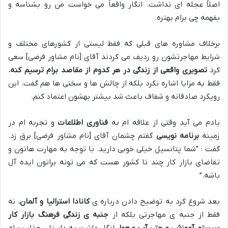
اصلاً عجله ای نداشت
.
انگار واقعاً می خواست من رو بشناسه و
بفهمه چی برام بهتره
.
برخلاف مشاوره های قبلی که فقط لیستی از کشورهای مختلف و
شرایط مهاجرتشون رو ردیف می کردند آقای [نام مشاور فرضی] سعی
کرد
تصویری واقعی از زندگی در هر کدوم از مقاصد برام ترسیم کنه
.
فقط به مزایا اشاره نکرد بلکه از چالش ها و سختی ها هم گفت
.
این
رویکرد صادقانه و شفاف باعث شد بیشتر بهشون اعتماد کنم
.
یادم می آید وقتی از علاقه ام به
فناوری اطلاعات
و تجربه ام در
زمینه
برنامه نویسی
گفتم چشمان آقای [نام مشاور فرضی] برق زد
.
گفت : “شما پتانسیل خیلی خوبی دارید. با توجه به مهارت هاتون و
تقاضای بازار کار چند تا کشور هست که می تونه براتون ایده آل
باشه
.”
بعد شروع کرد به توضیح دادن درباره ی
کانادا استرالیا و آلمان
.
نه
فقط از جنبه ی مهاجرتی بلکه از
جنبه ی زندگی فرهنگ بازار کار