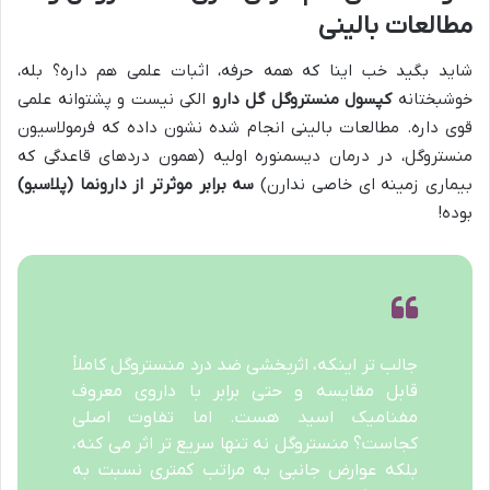
مطالعات بالینی
شاید بگید خب اینا که همه حرفه، اثبات علمی هم داره؟ بله،
خوشبختانه
کپسول منستروگل گل دارو
الکی نیست و پشتوانه علمی
قوی داره. مطالعات بالینی انجام شده نشون داده که فرمولاسیون
منستروگل، در درمان دیسمنوره اولیه (همون دردهای قاعدگی که
بیماری زمینه ای خاصی ندارن)
سه برابر موثرتر از دارونما (پلاسبو)
بوده!
جالب تر اینکه، اثربخشی ضد درد منستروگل کاملاً
قابل مقایسه و حتی برابر با داروی معروف
مفنامیک اسید هست. اما تفاوت اصلی
کجاست؟ منستروگل نه تنها سریع تر اثر می کنه،
بلکه عوارض جانبی به مراتب کمتری نسبت به