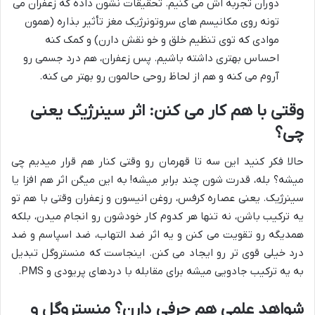
دوران تجربه اش می کنیم. تحقیقات نشون داده که زعفران می
تونه روی مکانیسم های سروتونرژیک مغز تأثیر بذاره (همون
موادی که توی تنظیم خلق و خو نقش دارن) و کمک کنه
احساس بهتری داشته باشیم. پس زعفران، هم درد جسمی رو
آروم می کنه و هم از لحاظ روحی حالمون رو بهتر می کنه.
وقتی با هم کار می کنن: اثر سینرژیک یعنی
چی؟
حالا فکر کنید این سه تا قهرمان رو وقتی کنار هم قرار میدیم چی
میشه؟ بله، قدرت شون چند برابر میشه! به این میگن اثر هم افزا یا
سینرژیک. یعنی عصاره کرفس، روغن انیسون و زعفران وقتی با هم تو
یه ترکیب باشن، نه تنها هر کدوم کار خودشون رو انجام میدن، بلکه
همدیگه رو تقویت می کنن و یه اثر ضد التهاب، ضد اسپاسم و ضد
درد خیلی قوی تر رو ایجاد می کنن. اینجاست که منستروگل تبدیل
به یه ترکیب جادویی میشه برای مقابله با دردهای پریودی و PMS.
شواهد علمی هم حرفی دارن؟ منستروگل و