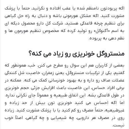
اگه پریودتون نامنظم شده یا عقب افتاده و نگرانید، حتماً با پزشک
مشورت کنید. اگه مشکل هورمونی باشه و دنبال یه راه حل گیاهی
برای تنظیم چرخه قاعدگی هستید، شرکت گل دارو محصول دیگه ای
به اسم «آگنوگل» رو تولید کرده که مخصوص تنظیم هورمون ها و
نظم دهی به پریوده.
منستروگل خونریزی رو زیاد می کنه؟
بعضی از کاربران هم این سوال رو مطرح می کنن. خب، همونطور که
گفتیم، یکی از ترکیبات منستروگل، یعنی زعفران، خاصیت شل کنندگی
عضلات صاف رو داره و به بهبود خونرسانی کمک می کنه. ممکنه در
برخی افراد حساس، این خاصیت باعث افزایش جزئی حجم خونریزی
در طول قاعدگی بشه. این اتفاق طبیعیه و معمولاً جای نگرانی نداره.
اما اگه احساس می کنید خونریزی تون بیش از حد زیاده و
غیرطبیعیه، حتماً مصرف رو کم کنید یا با پزشک مشورت کنید. زیاده
روی در مصرف هر دارویی، چه شیمیایی و چه گیاهی، اصلاً خوب
نیست.