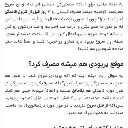
یه نکته طلایی برای اینکه منستروگل حسابی اثر کنه، زمان شروع
مصرفشه. توصیه میشه مصرف کپسول رو
۳ روز قبل از شروع قاعدگی
آغاز کنید. چرا؟ چون اینجوری ترکیبات فعال دارو فرصت پیدا می کنن
که تو بدن ما جمع بشن و اثرات ضد اسپاسم و ضد دردشون رو قبل
از اینکه دردها شروع بشن، اعمال کنن. این کار باعث میشه از همون
لحظه اول شروع پریود، درد کمتری رو تجربه کنید و اصلاً شاید حتی
متوجه شروعش هم نشید!
موقع پریودی هم میشه مصرف کرد؟
یه سوال رایج دیگه اینه که اگه پریودی شروع شد، آیا هنوز هم
میتونیم منستروگل رو مصرف کنیم؟ بله، مصرف کپسول منستروگل در
طول دوره قاعدگی هم
بلامانع
هست و اتفاقاً میتونه خیلی هم کمک
کننده باشه، مخصوصاً برای کاهش دردهایی مثل کمردرد پریودی.
پس اگه از قبل شروع نکردید یا در طول دوره دردهاتون ادامه داشت،
میتونید به مصرفش ادامه بدید.