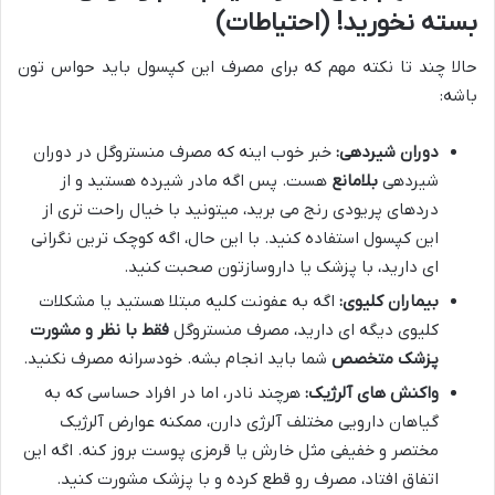
بسته نخورید! (احتیاطات)
حالا چند تا نکته مهم که برای مصرف این کپسول باید حواس تون
باشه:
دوران شیردهی:
خبر خوب اینه که مصرف منستروگل در دوران
شیردهی
بلامانع
هست. پس اگه مادر شیرده هستید و از
دردهای پریودی رنج می برید، میتونید با خیال راحت تری از
این کپسول استفاده کنید. با این حال، اگه کوچک ترین نگرانی
ای دارید، با پزشک یا داروسازتون صحبت کنید.
بیماران کلیوی:
اگه به عفونت کلیه مبتلا هستید یا مشکلات
کلیوی دیگه ای دارید، مصرف منستروگل
فقط با نظر و مشورت
پزشک متخصص
شما باید انجام بشه. خودسرانه مصرف نکنید.
واکنش های آلرژیک:
هرچند نادر، اما در افراد حساسی که به
گیاهان دارویی مختلف آلرژی دارن، ممکنه عوارض آلرژیک
مختصر و خفیفی مثل خارش یا قرمزی پوست بروز کنه. اگه این
اتفاق افتاد، مصرف رو قطع کرده و با پزشک مشورت کنید.