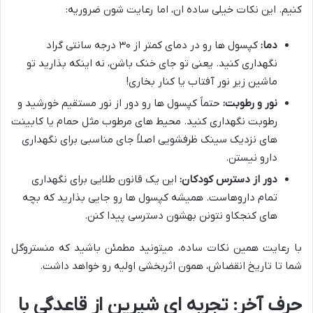
کنیم. این نکات خیلی ساده ان، اما رعایت شون ضروریه:
دما:
کپسول ها رو در دمای کمتر از ۳۰ درجه سانتی گراد
نگهداری کنید. یعنی تو جای خنک باشن، نه اینکه بذارید تو
ماشین زیر نور آفتاب یا کنار بخاری!
نور و رطوبت:
حتماً کپسول ها رو دور از نور مستقیم خورشید و
رطوبت نگهداری کنید. محیط های مرطوب مثل حمام یا کابینت
های نزدیک سینک ظرفشویی اصلاً جای مناسبی برای نگهداری
دارو نیستن.
دور از دسترس کودکان:
این یک قانون طلایی برای نگهداری
تمام داروهاست. همیشه کپسول ها رو جایی بذارید که بچه
های کنجکاو نتونن بهشون دسترسی پیدا کنن.
با رعایت همین نکات ساده، میتونید مطمئن باشید که منستروگل
شما تا تاریخ انقضاش، همون اثربخشی اولیه رو خواهد داشت.
حرف آخر: تجربه ای شیرین از قاعدگی با