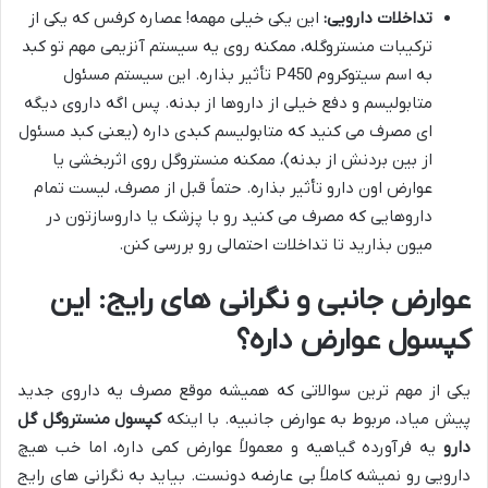
تداخلات دارویی:
این یکی خیلی مهمه! عصاره کرفس که یکی از
ترکیبات منستروگله، ممکنه روی یه سیستم آنزیمی مهم تو کبد
به اسم سیتوکروم P450 تأثیر بذاره. این سیستم مسئول
متابولیسم و دفع خیلی از داروها از بدنه. پس اگه داروی دیگه
ای مصرف می کنید که متابولیسم کبدی داره (یعنی کبد مسئول
از بین بردنش از بدنه)، ممکنه منستروگل روی اثربخشی یا
عوارض اون دارو تأثیر بذاره. حتماً قبل از مصرف، لیست تمام
داروهایی که مصرف می کنید رو با پزشک یا داروسازتون در
میون بذارید تا تداخلات احتمالی رو بررسی کنن.
عوارض جانبی و نگرانی های رایج: این
کپسول عوارض داره؟
یکی از مهم ترین سوالاتی که همیشه موقع مصرف یه داروی جدید
پیش میاد، مربوط به عوارض جانبیه. با اینکه
کپسول منستروگل گل
دارو
یه فرآورده گیاهیه و معمولاً عوارض کمی داره، اما خب هیچ
دارویی رو نمیشه کاملاً بی عارضه دونست. بیاید به نگرانی های رایج