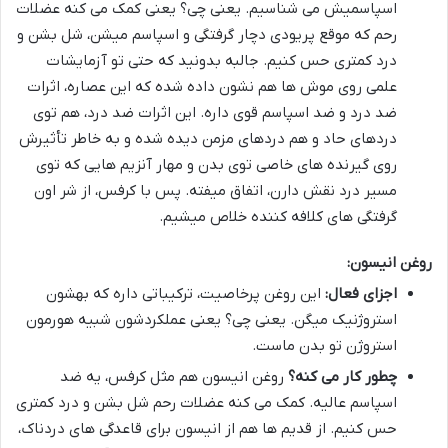
اسپاسمیش می شناسیم. یعنی چی؟ یعنی کمک می کنه عضلات
رحم که موقع پریودی دچار گرفتگی و اسپاسم میشن، شل بشن و
درد کمتری حس کنیم. جالبه بدونید که حتی تو آزمایشات
علمی روی موش ها هم نشون داده شده که این عصاره، اثرات
ضد درد و ضد اسپاسم قوی داره. این اثرات ضد درد، هم توی
دردهای حاد و هم دردهای مزمن دیده شده و به خاطر تأثیرش
روی گیرنده های خاصی توی بدن و مهار آنزیم هایی که توی
مسیر درد نقش دارن، اتفاق میفته. پس با کرفس، از شر اون
گرفتگی های کلافه کننده خلاص میشیم.
روغن انیسون:
اجزای فعال:
این روغن پرخاصیت، ترکیباتی داره که بهشون
استروژنیک میگن. یعنی چی؟ یعنی عملکردشون شبیه هورمون
استروژن تو بدن ماست.
چطور کار می کنه؟
روغن انیسون هم مثل کرفس، یه ضد
اسپاسم عالیه. کمک می کنه عضلات رحم شل بشن و درد کمتری
حس کنیم. از قدیم ها هم از انیسون برای قاعدگی های دردناک،