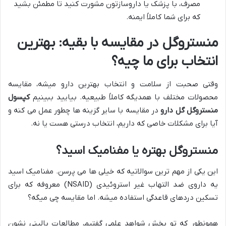
مصرف، با پزشک یا داروسازتون مشورت کنید تا مطمئن بشید
که برای شما کاملاً ایمنه.
منستروگل در مقایسه با بقیه: بهترین
انتخاب برای ما چیه؟
وقتی صحبت از سلامت و انتخاب بهترین دارو میشه، مقایسه
محصولات مختلف با همدیگه کاملاً طبیعیه. بیایید ببینیم
کپسول
منستروگل گل دارو
در مقایسه با سایر گزینه ها چطور عمل می کنه و
آیا برای مشکلات خاصی که داریم، انتخاب درستی هست یا نه.
منستروگل بهتره یا مفنامیک اسید؟
این یکی از مهم ترین سوالاتیه که خیلی ها می پرسن. مفنامیک اسید
یه داروی ضد التهاب غیر استروئیدی (NSAID) معروفه که برای
تسکین دردهای قاعدگی استفاده میشه. اما مقایسه چی میگه؟
همونطور که تو بخش شواهد علمی گفتیم، مطالعات بالینی نشون