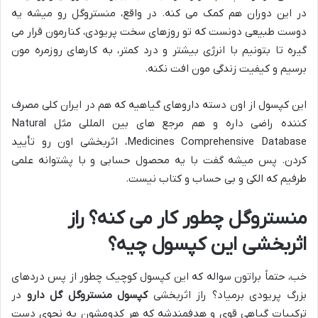
در این دوران هم کمک می کنه. در واقع، منستروگل رو میشه یه
دوست طبیعی دونست که تو روزهای سخت پریودی، کنارمون قرار می
گیره تا بتونیم با انرژی بیشتر و درد کمتر، به کارهای روزمره مون
برسیم و کیفیت زندگی مون افت نکنه.
این کپسول از اون دسته داروهای گیاهیه که هم در ایران کلی مصرف
کننده راضی داره و هم مرجع های بین المللی مثل Natural
Medicines Comprehensive Database، اثربخشی اون رو تأیید
کردن. پس میشه گفت با یه محصول حسابی و با پشتوانه علمی
طرفیم که الکی و بی حساب و کتاب نیست.
منستروگل چطور کار می کنه؟ راز
اثربخشی این کپسول چیه؟
خب، حتماً براتون سواله که این کپسول کوچیک چطور از پس دردهای
بزرگ پریودی برمیاد؟ راز اثربخشی
کپسول منستروگل گل دارو
در
ترکیبات گیاهی قوی و هدفمندشه که هر کدومشون به نحوی دست