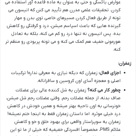
عوارض یائسگی و حتی به عنوان یه ماده قاعده آور استفاده می
کردن. تحقیقات علمی مدرن هم تأیید می کنن که انیسون می
تونه از طریق فعال کردن مسیرهای خاصی توی بدن و مهار
گیرنده هایی که باعث اسپاسم میشن، درد و گرفتگی رو کاهش
بده. پس انیسون نه تنها درد رو کم می کنه، بلکه به تعادل
هورمونی خفیف هم کمک می کنه و می تونه پریودی رو منظم تر
کنه.
زعفران:
اجزای فعال:
زعفران که دیگه نیازی به معرفی نداره! ترکیبات
اصلی و معجزه آسای اون کروسین و سافراناله.
چطور کار می کنه؟
زعفران یه شل کننده عالی برای عضلات
صاف بدنه، از جمله عضلات رحم. وقتی عضلات رحم شل میشن،
خونرسانی به اون ناحیه بهتر میشه و همین خودش در کاهش
درد خیلی موثره. اما داستان زعفران فقط به اینجا ختم نمیشه!
زعفران یه سوپراستار واقعی برای بهبود خلق و خو و کاهش
علائم PMS، مخصوصاً افسردگی خفیفیه که خیلی از ما تو این