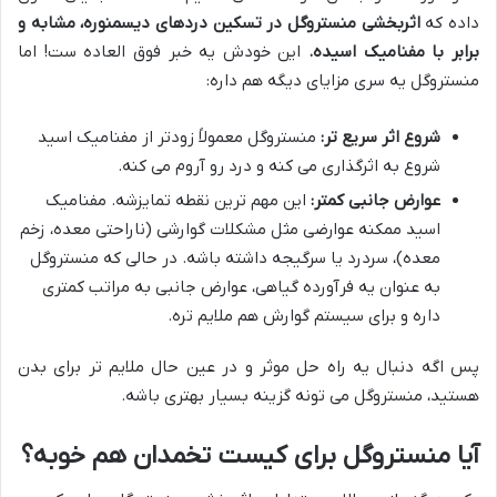
داده که
اثربخشی منستروگل در تسکین دردهای دیسمنوره، مشابه و
برابر با مفنامیک اسیده.
این خودش یه خبر فوق العاده ست! اما
منستروگل یه سری مزایای دیگه هم داره:
شروع اثر سریع تر:
منستروگل معمولاً زودتر از مفنامیک اسید
شروع به اثرگذاری می کنه و درد رو آروم می کنه.
عوارض جانبی کمتر:
این مهم ترین نقطه تمایزشه. مفنامیک
اسید ممکنه عوارضی مثل مشکلات گوارشی (ناراحتی معده، زخم
معده)، سردرد یا سرگیجه داشته باشه. در حالی که منستروگل
به عنوان یه فرآورده گیاهی، عوارض جانبی به مراتب کمتری
داره و برای سیستم گوارش هم ملایم تره.
پس اگه دنبال یه راه حل موثر و در عین حال ملایم تر برای بدن
هستید، منستروگل می تونه گزینه بسیار بهتری باشه.
آیا منستروگل برای کیست تخمدان هم خوبه؟