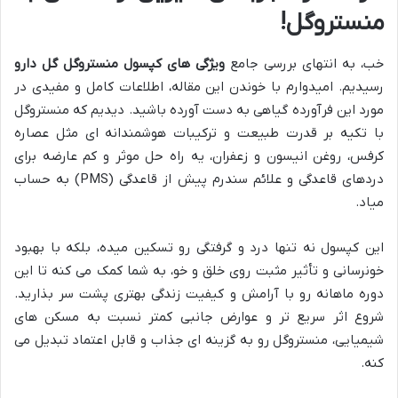
منستروگل!
خب، به انتهای بررسی جامع
ویژگی های کپسول منستروگل گل دارو
رسیدیم. امیدوارم با خوندن این مقاله، اطلاعات کامل و مفیدی در
مورد این فرآورده گیاهی به دست آورده باشید. دیدیم که منستروگل
با تکیه بر قدرت طبیعت و ترکیبات هوشمندانه ای مثل عصاره
کرفس، روغن انیسون و زعفران، یه راه حل موثر و کم عارضه برای
دردهای قاعدگی و علائم سندرم پیش از قاعدگی (PMS) به حساب
میاد.
این کپسول نه تنها درد و گرفتگی رو تسکین میده، بلکه با بهبود
خونرسانی و تأثیر مثبت روی خلق و خو، به شما کمک می کنه تا این
دوره ماهانه رو با آرامش و کیفیت زندگی بهتری پشت سر بذارید.
شروع اثر سریع تر و عوارض جانبی کمتر نسبت به مسکن های
شیمیایی، منستروگل رو به گزینه ای جذاب و قابل اعتماد تبدیل می
کنه.