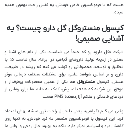
هست که با فرمولاسیون خاص خودش، یه نفس راحت بهمون هدیه
میده.
کپسول منستروگل گل دارو چیست؟ یه
آشنایی صمیمی!
شرکت «گل دارو» رو که حتماً می شناسید، یکی از نام های آشنا و
معتبر در زمینه تولید داروهای گیاهی در ایرانه. سال هاست که با
تحقیق و توسعه، محصولاتی رو تولید می کنه که ریشه در طبیعت
دارن و بر اساس شواهد علمی، برای مشکلات مختلف درمانی موثر
هستن. کپسول
منستروگل
هم یکی از همین محصولات پرطرفدار و
موفق این شرکته که هدف اصلیش، کمک به خانم ها برای رهایی از
دردهای قاعدگی و علائم آزاردهنده PMS هست.
وقتی می گیم «گیاهی»، یعنی با خیال راحت تری میشه بهش اعتماد
کرد. این کپسول با فرمولاسیون منحصر به فرد خودش، نه تنها روی
کاهش درد و اسپاسم تمرکز داره، بلکه به بهبود حال روحی و روانی ما