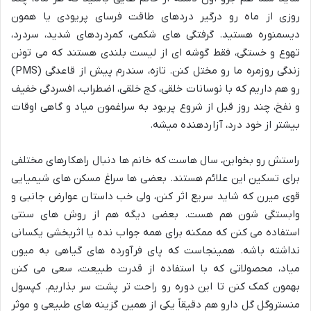
روزی از ماه رو درگیر دردهای طاقت فرسای پریودی یا همون
دیسمنوره هستید. گرفتگی های شکمی، کمردردهای شدید، سردرد،
تهوع و خستگی، فقط گوشه ای از لیست بلندی هستند که می تونن
زندگی روزمره ما رو مختل کنن. تازه، سندرم پیش از قاعدگی (PMS)
رو هم داریم که با نوسانات خلقی، کج خلقی، اضطراب، افسردگی خفیف
و نفخ، چند روز قبل از شروع پریود به سراغمون میاد و گاهی اوقات
بیشتر از خود درد، آزاردهنده میشه.
راستش رو بخواین، سال هاست که خانم ها دنبال راهکارهای مختلفی
برای تسکین این علائم هستند. بعضی ها سراغ مسکن های شیمیایی
قوی میرن که شاید سریع اثر کنن، ولی خب داستان عوارض جانبی و
وابستگی شون هم هست. بعضی دیگه هم از روش های سنتی
استفاده می کنن که ممکنه برای همه جواب نده یا اثربخشی یکسانی
نداشته باشه. همینجاست که پای فرآورده های گیاهی به میون
میاد، محصولاتی که با استفاده از قدرت طبیعت، سعی می کنن
بهمون کمک کنن تا این دوره رو راحت تر پشت سر بذاریم. کپسول
منستروگل گل دارو هم دقیقاً یکی از همین گزینه های طبیعی و موثر