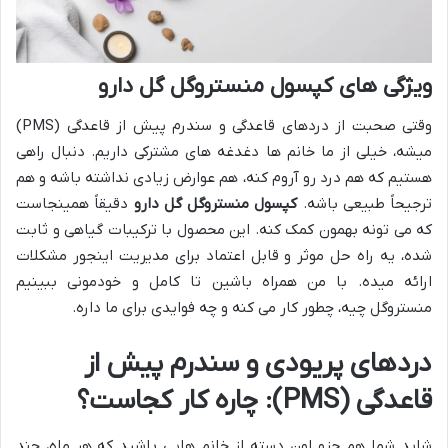
ویژگی های کپسول منستروگل گل دارو
وقتی صحبت از دردهای قاعدگی و سندرم پیش از قاعدگی (PMS)
میشه، خیلی از ما خانم ها دغدغه های مشترکی داریم. دنبال راهی
هستیم که هم درد رو آروم کنه، هم عوارض زیادی نداشته باشه و هم
ترجیحاً طبیعی باشه.
کپسول منستروگل گل دارو
دقیقاً همینجاست
که می تونه بهمون کمک کنه. این محصول با ترکیبات گیاهی و ثابت
شده، یه راه حل موثر و قابل اعتماد برای مدیریت اینجور مشکلات
ارائه میده. با من همراه باشین تا کامل و خودمونی ببینیم
منستروگل چیه، چطور کار می کنه و چه فوایدی برای ما داره.
دردهای پریودی و سندرم پیش از
قاعدگی (PMS): چاره کار کجاست؟
شاید شما هم جزو اون دسته از خانم هایی باشید که هر ماه، چند