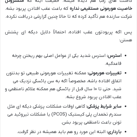
کامنت های رقبا هم دیده میشه. حقیقت اینه که
منستروگل
خاصیت هورمونی مستقیمی نداره
که باعث عقب افتادن پریود بشه.
شرکت سازنده هم تأکید کرده که تا حالا چنین گزارشی دریافت نکرده.
پس اگه پریودتون عقب افتاده، احتمالاً دلایل دیگه ای پشتش
هستن:
استرس:
استرس شدید یکی از عوامل اصلی بهم ریختن چرخه
قاعدگیه.
تغییرات هورمونی:
ممکنه تغییرات هورمونی طبیعی تو بدنتون
اتفاق افتاده باشه، مخصوصاً اگه به سن یائسگی نزدیک می
شید. حتی تا ۱۰ سال قبل از یائسگی هم ممکنه علائم نامنظمی و
عقب افتادن پریود شروع بشه.
سایر شرایط پزشکی:
گاهی اوقات مشکلات پزشکی دیگه ای مثل
سندرم تخمدان پلی کیستیک (PCOS) یا مشکلات تیروئید می
تونن باعث نامنظمی پریود بشن.
بارداری:
البته این مورد رو هم باید همیشه در نظر گرفت.