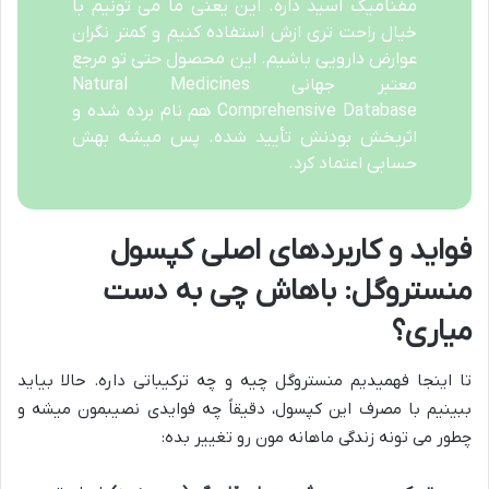
مفنامیک اسید داره. این یعنی ما می تونیم با
خیال راحت تری ازش استفاده کنیم و کمتر نگران
عوارض دارویی باشیم. این محصول حتی تو مرجع
معتبر جهانی Natural Medicines
Comprehensive Database هم نام برده شده و
اثربخش بودنش تأیید شده. پس میشه بهش
حسابی اعتماد کرد.
فواید و کاربردهای اصلی کپسول
منستروگل: باهاش چی به دست
میاری؟
تا اینجا فهمیدیم منستروگل چیه و چه ترکیباتی داره. حالا بیاید
ببینیم با مصرف این کپسول، دقیقاً چه فوایدی نصیبمون میشه و
چطور می تونه زندگی ماهانه مون رو تغییر بده: