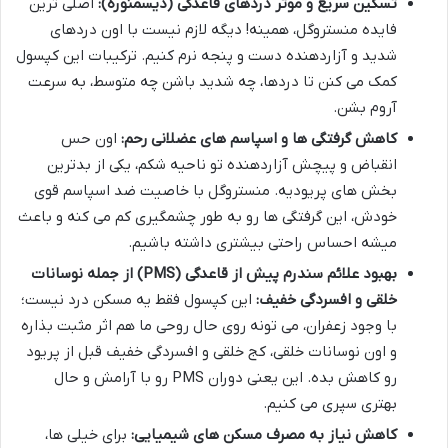
تسکین سریع و موثر دردهای قاعدگی (دیسمنوره):
اصلی ترین
فایده منستروگل، همینه! دیگه لازم نیست با اون دردهای
شدید و آزاردهنده دست و پنجه نرم کنیم. ترکیبات این کپسول
کمک می کنن تا دردها، چه شدید باشن چه متوسط، به سرعت
آروم بشن.
کاهش گرفتگی ها و اسپاسم های عضلانی رحم:
اون حس
انقباض و پیچش آزاردهنده تو ناحیه شکم، یکی از بدترین
بخش های پریودیه. منستروگل با خاصیت ضد اسپاسم قوی
خودش، این گرفتگی ها رو به طور چشمگیری کم می کنه و باعث
میشه احساس راحتی بیشتری داشته باشیم.
بهبود علائم سندرم پیش از قاعدگی (PMS) از جمله نوسانات
خلقی و افسردگی خفیف:
این کپسول فقط یه مسکن درد نیست؛
با وجود زعفران، می تونه روی حال روحی ما هم اثر مثبت بذاره
و اون نوسانات خلقی، کج خلقی و افسردگی خفیف قبل از پریود
رو کاهش بده. این یعنی دوران PMS رو با آرامش و حال
بهتری سپری می کنیم.
کاهش نیاز به مصرف مسکن های شیمیایی:
برای خیلی ها،