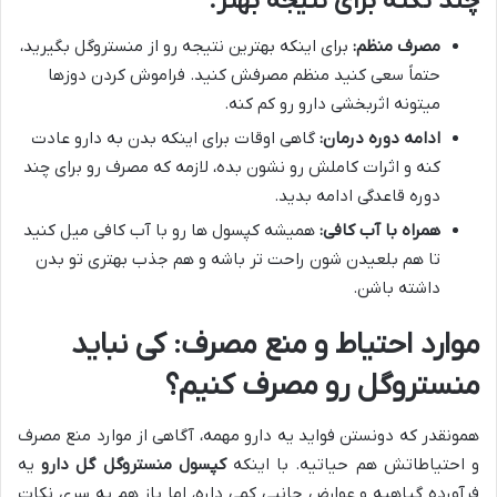
چند نکته برای نتیجه بهتر:
مصرف منظم:
برای اینکه بهترین نتیجه رو از منستروگل بگیرید،
حتماً سعی کنید منظم مصرفش کنید. فراموش کردن دوزها
میتونه اثربخشی دارو رو کم کنه.
ادامه دوره درمان:
گاهی اوقات برای اینکه بدن به دارو عادت
کنه و اثرات کاملش رو نشون بده، لازمه که مصرف رو برای چند
دوره قاعدگی ادامه بدید.
همراه با آب کافی:
همیشه کپسول ها رو با آب کافی میل کنید
تا هم بلعیدن شون راحت تر باشه و هم جذب بهتری تو بدن
داشته باشن.
موارد احتیاط و منع مصرف: کی نباید
منستروگل رو مصرف کنیم؟
همونقدر که دونستن فواید یه دارو مهمه، آگاهی از موارد منع مصرف
و احتیاطاتش هم حیاتیه. با اینکه
کپسول منستروگل گل دارو
یه
فرآورده گیاهیه و عوارض جانبی کمی داره، اما باز هم یه سری نکات