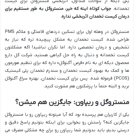
یکی دیگه از سوالات متداول، اثربخشی منستروگل برای کیست
تخمدانه.
جواب کوتاه اینه که خیر، منستروگل به طور مستقیم برای
درمان کیست تخمدان اثربخشی نداره.
منستروگل در وهله اول برای تسکین دردهای قاعدگی و علائم PMS
طراحی شده. کیست تخمدان یه مشکل پیچیده تره که نیاز به
تشخیص و درمان تخصصی داره. اما نگران نباشید! اگه مشکلتون
کیست تخمدانه و دنبال یه راه حل گیاهی هستید، شرکت گل دارو
محصول دیگه ای به نام «قرص آگنوگل» داره که برای تنظیم هورمون
ها و کمک به بهبود کیست تخمدان و سندرم تخمدان پلی کیستیک
(PCOS) فرموله شده. پس برای کیست تخمدان، بهتره سراغ آگنوگل
برید و البته حتماً با پزشکتون هم مشورت کنید.
منستروگل و ریپاون: جایگزین هم میشن؟
یکی از کاربران هم پرسیده بود که آیا میتونه ریپاون رو با منستروگل
جایگزین کنه؟ راستش رو بخواین، برای اینکه بتونیم پاسخ دقیق و
درستی بدیم، باید بدونیم شما ریپاون رو برای چه مشکلی مصرف می