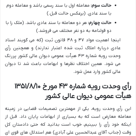
حالت سوم:
معامله اول با سند رسمی باشد و معامله دوم
با سند عادی. (برعکس حالت قبل.)
حالت چهارم:
هر دو معامله با سند عادی باشد. (ملک را با
دو قولنامه به دو نفر مختلف می فروشد.)
اینجا اهمیت مواد ۴۷ و ۴۸ قانون ثبت (که می گویند اسناد
عادی درباره املاک ثبت شده اعتبار ندارند) و همچنین رأی
وحدت رویه شماره ۴۳ هیأت عمومی دیوان عالی کشور پررنگ
می شود. همین اختلاف نظرها و ابهامات باعث شد تا دیوان
عالی کشور وارد عمل شود.
رأی وحدت رویه شماره ۴۳ مورخ ۱۳۵۱/۸/۱۰
هیأت عمومی دیوان عالی کشور
این رأی وحدت رویه، یکی از مهمترین تصمیمات قضایی در زمینه
معامله معارض است که به بسیاری از ابهامات پایان داد. قبل از
اینکه خود رأی را ببینیم، خوب است بدانید که حتی دادستان کل
وقت (جناب آقای عبدالحسین علی آبادی) هم استدلال های قوی ای