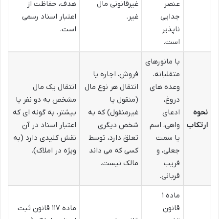
عنصر
غیرقانونی مال
هدف، حفاظت از
جدایی
غیر.
اعتبار اسناد رسمی
ناپذیر
است.
است.
با مانورهای
متقلبانه،
فروش، اجاره یا
وعده های
انتقال هر نوع مال
انتقال یک مال
دروغ،
(منقول یا
مشخص به دو نفر یا
نحوه
ادعای
غیرمنقول) که به
بیشتر، به گونه ای که
ارتکاب
واهی، اسم
شخص دیگری
اعتبار اسناد در آن
یا سمت
تعلق دارد، توسط
نقش کلیدی دارد (به
جعلی، و
کسی که می داند
ویژه در املاک).
فریب
مالک نیست.
قربانی.
ماده ۱
قانون
ماده ۱۱۷ قانون ثبت