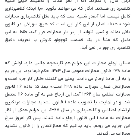
بردن مال) را ندارند، اما از نظر هدف و ماهیت، خیلی شبیه
کلاهبرداری هستند. انگار که می خواهد بگوید: «با اینکه کلاهبرداری
کامل نیست، اما آنقدر شبیه است که باید مثل کلاهبرداری مجازات
شود.» هدف اصلی از این کار این است که هیچ سوراخی در قانون
باقی نماند و کسی نتواند از زیر بار مجازات فرار کند، فقط به این
دلیل که مثلاً در یک قسمت کوچولو، کارش با تعریف دقیق
کلاهبرداری جور در نمی آید.
مبنای ارجاع مجازات این جرایم هم تاریخچه جالبی دارد. اولش که
ماده ۲۳۸ قانون مجازات عمومی سال ۱۳۰۴، حکم فرما بود، این جرایم
را به آن ماده ارجاع می دادند. یعنی می گفتند: «فلان کار جرم است و
مجازاتش همان مجازات ماده ۲۳۸ است.» بعد که ماده ۱۱۶ قانون
مجازات اسلامی سال ۱۳۶۲ آمد، این ارجاع هم به آن ماده ۱۱۶ منتقل
شد. و در نهایت، با تصویب ماده ۱ قانون تشدید مجازات مرتکبین
ارتشاء، اختلاس و کلاهبرداری در سال ۱۳۶۷، این جرایم همگی از نظر
مجازات به ماده ۱ این قانون ارجاع داده شدند. پس اگر امروز سراغ
این جرایم می رویم، باید بدانیم که مجازاتشان را از قانون تشدید
مجازات می گیرند.