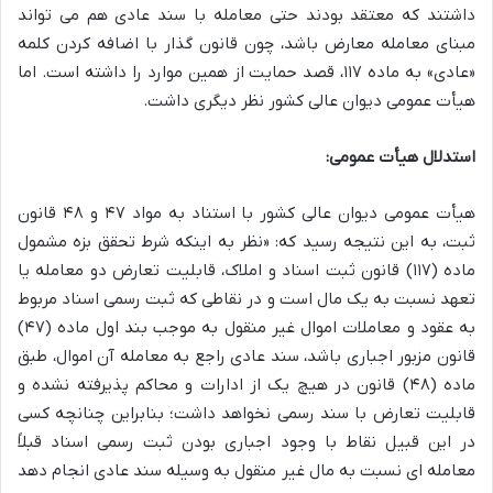
داشتند که معتقد بودند حتی معامله با سند عادی هم می تواند
مبنای معامله معارض باشد، چون قانون گذار با اضافه کردن کلمه
«عادی» به ماده ۱۱۷، قصد حمایت از همین موارد را داشته است. اما
هیأت عمومی دیوان عالی کشور نظر دیگری داشت.
استدلال هیأت عمومی:
هیأت عمومی دیوان عالی کشور با استناد به مواد ۴۷ و ۴۸ قانون
ثبت، به این نتیجه رسید که: «نظر به اینکه شرط تحقق بزه مشمول
ماده (۱۱۷) قانون ثبت اسناد و املاک، قابلیت تعارض دو معامله یا
تعهد نسبت به یک مال است و در نقاطی که ثبت رسمی اسناد مربوط
به عقود و معاملات اموال غیر منقول به موجب بند اول ماده (۴۷)
قانون مزبور اجباری باشد، سند عادی راجع به معامله آن اموال، طبق
ماده (۴۸) قانون در هیچ یک از ادارات و محاکم پذیرفته نشده و
قابلیت تعارض با سند رسمی نخواهد داشت؛ بنابراین چنانچه کسی
در این قبیل نقاط با وجود اجباری بودن ثبت رسمی اسناد قبلاً
معامله ای نسبت به مال غیر منقول به وسیله سند عادی انجام دهد