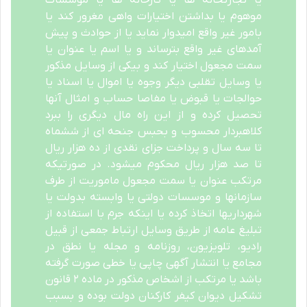
موهوم یا بداشتن اختیارات واهی مغرور کند یا
بامور غیر واقع امیدوار نماید یا از حوادث و پیش
آمدهای غیر واقع بترساند و یا اسم یا عنوان یا
سمت مجعول اختیار کند و بیکی از وسایل مذکور
یا وسایل تقلبی دیگر وجوه یا اموال یا اسناد یا
حوالجات یا قبوض یا مفاصا حساب و امثال آنها
تحصیل کرده و از این راه مال دیگری را ببرد
کلاهبردار محسوب و بحبس جنحه ای از ششماه
تا سه سال و پرداخت جزای نقدی از ده هزار ریال
تا صد هزار ریال محکوم میشود. در صورتیکه
مرتکب عنوان یا سمت مجعول ماموریت از طرف
سازمانها و موسسات دولتی یا وابسته بدولت یا
شهرداریها اتخاذ کرده یا اینکه جرم با استفاده از
تبلیغ عامه از طریق وسایل ارتباط جمعی از قبیل
رادیو، تلویزیون، روزنامه و مجله یا نطق در
مجامع یا انتشار آگهی چاپی یا خطی صورت گرفته
باشد یا مرتکب از اشخاص مذکور در ماده ۲ قانون
تشکیل دیوان کیفر کارکنان دولت بوده و بسبب