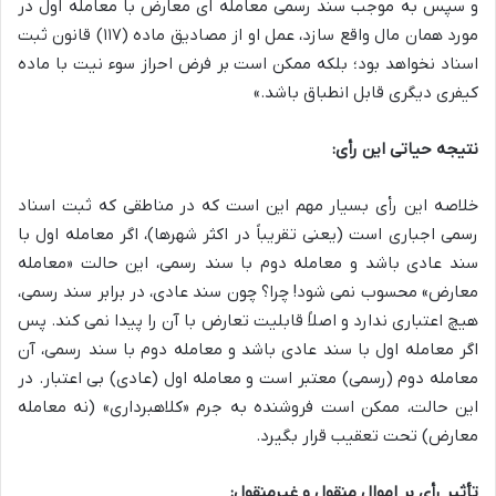
و سپس به موجب سند رسمی معامله ای معارض با معامله اول در
مورد همان مال واقع سازد، عمل او از مصادیق ماده (۱۱۷) قانون ثبت
اسناد نخواهد بود؛ بلکه ممکن است بر فرض احراز سوء نیت با ماده
کیفری دیگری قابل انطباق باشد.»
نتیجه حیاتی این رأی:
خلاصه این رأی بسیار مهم این است که در مناطقی که ثبت اسناد
رسمی اجباری است (یعنی تقریباً در اکثر شهرها)، اگر معامله اول با
سند عادی باشد و معامله دوم با سند رسمی، این حالت «معامله
معارض» محسوب نمی شود! چرا؟ چون سند عادی، در برابر سند رسمی،
هیچ اعتباری ندارد و اصلاً قابلیت تعارض با آن را پیدا نمی کند. پس
اگر معامله اول با سند عادی باشد و معامله دوم با سند رسمی، آن
معامله دوم (رسمی) معتبر است و معامله اول (عادی) بی اعتبار. در
این حالت، ممکن است فروشنده به جرم «کلاهبرداری» (نه معامله
معارض) تحت تعقیب قرار بگیرد.
تأثیر رأی بر اموال منقول و غیرمنقول: