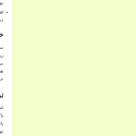
تو
دش
خ
سر
زی
بی
هس
خر
تر
ام
پا
پا