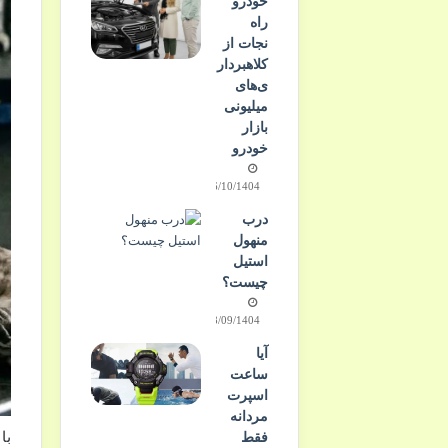
خودرو
راه
نجات از
کلاهبردار
ی‌های
میلیونی
بازار
خودرو
16/10/1404
درب
منهول
استیل
چیست؟
28/09/1404
آیا
ساعت
اسپرت
مردانه
با
فقط