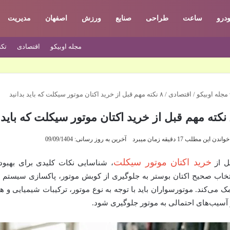
درو
ساعت
طراحی
صنایع
ورزش
اصفهان
مدیریت
مجله اوبیکو
اقتصادی
تکن
مجله اوبیکو
/
اقتصادی
/
۸ نکته مهم قبل از خرید اکتان موتور سیکلت که باید بدانید
دانید
واندن این مطلب 17 دقیقه زمان میبرد
آخرین به روز رسانی: 09/09/1404
خرید اکتان موتور سیکلت
ل از
، شناسایی نکات کلیدی برای بهبو
تخاب صحیح اکتان بوستر به جلوگیری از کوبش موتور، پاکسازی سیست
ک می‌کند. موتورسواران باید با توجه به نوع موتور، ترکیبات شیمیایی و هد
 آسیب‌های احتمالی به موتور جلوگیری شود.