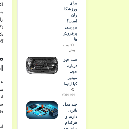
برای
اک
ورزشکا
به
ران
را
است؟
(ک
بررسی
پرفروش‌
یک
ها
آگ
3 هفته
پیش
م
همه چیز
درباره
ا
حجم
موتور
عد
کیا اپتیما
مخ
10/09/1404
ات
سو
چند مدل
باتری
فا
داریم و
هرکدام
ان
برای چه