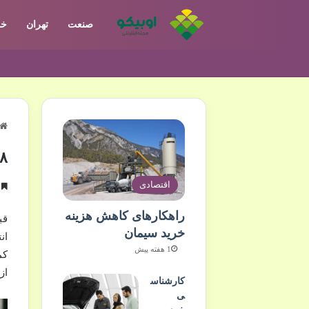
صنعت
تهران
خو
۸ نکته مهم قبل از خرید اکتان موتور سیکلت که باید ب
اقتصادی
خ
راهکارهای کاهش هزینه
قب
خرید سیمان
ان
1 هفته پیش
کم
از
کارشناس
ی