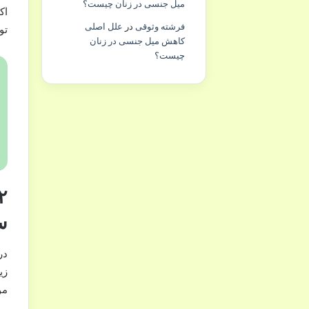
میل جنسی در زنان چیست؟
اک
فرشته وثوقی
در
علل اصلی
تو
کاهش میل جنسی در زنان
چیست؟
س
در
زی
مو