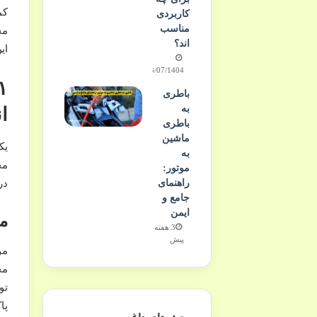
کم
کاربردی
مناسب
مح
اند؟
ای
23/07/1404
باطری
به
ا
باطری
ماشین
یک
به
مخ
موتور:
راهنمای
در
جامع و
ایمن
مو
3 هفته
پیش
مو
مح
تو
پا