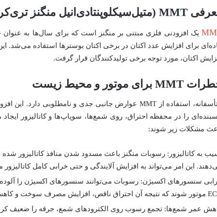
M (متیل‌سیکلوپنتادی‌انیل منگنز تری‌کربونیل)
MM
یک افزودنی فلزی مبتنی بر منگنز است که برای سال‌ها به عنوان ج
ده‌ای برای افزایش عدد اکتان در برخی اکتان بوسترها استفاده می‌شد. این 
زایش اکتان، مورد توجه برخی تولیدکنندگان قرار گرفت.
 MMT برای موتور و محیط زیست
متأسفانه، استفاده از MMT عوارض جانبی جدی و نامطلوبی د
بنده‌ای را در محفظه احتراق، روی شمع‌ها، سوپاپ‌ها و کاتالیزور ایجاد م
عث مشکلات زیر شوند:
یب به کاتالیزور: رسوبات منگنز باعث مسدود شدن منافذ کاتالیزور شده 
‌دهند. این امر می‌تواند به افزایش آلایندگی و حتی خرابی کامل کاتالیزور 
ابی سنسورهای اکسیژن: رسوبات می‌توانند سنسورهای اکسیژن را آلوده 
احتراق ناقص، افزایش مصرف سوخت و کاهش توان است.
هش عمر شمع‌ها: تجمع رسوب روی الکترودهای شمع، جرقه را ضعیف کرده