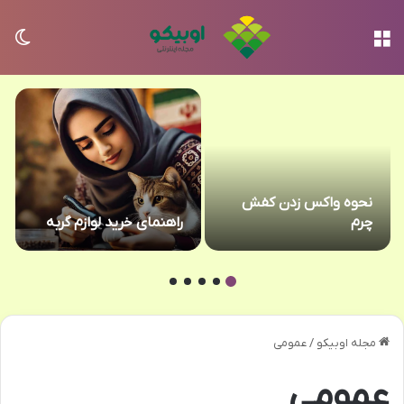
منو
تغی
نحوه واکس زدن کفش
چرم
راهنمای خرید لوازم گربه
مجله اوبیکو
/
عمومی
عمومی