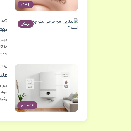
پزشکی
04
پزشکی
بهت
بهتر
رسید
04
علت
دیر 
مواجه
پکیج
اقتصادی