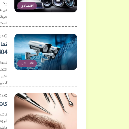
یک س
اقتصادی
بی‌ن
می‌ک
است
04
نما
404
اقتصادی
انتخ
نمی‌
کالا
04
کاش
کاشت
ابروه
داشت