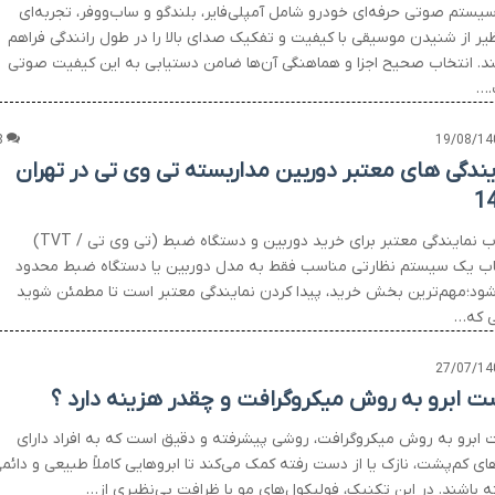
یستم صوتی حرفه‌ای خودرو شامل آمپلی‌فایر، بلندگو و ساب‌ووفر، تجربه‌ای
ظیر از شنیدن موسیقی با کیفیت و تفکیک صدای بالا را در طول رانندگی فراهم
ند. انتخاب صحیح اجزا و هماهنگی آن‌ها ضامن دستیابی به این کیفیت صوتی
.…
8
19/08/14
یندگی های معتبر دوربین مداربسته تی وی تی در تهران
1
نتخاب نمایندگی معتبر برای خرید دوربین و دستگاه ضبط (تی وی تی / TVT)
اب یک سیستم نظارتی مناسب فقط به مدل دوربین یا دستگاه ضبط محدود
شود؛مهم‌ترین بخش خرید، پیدا کردن نمایندگی معتبر است تا مطمئن شوید
یی که…
27/07/14
ت ابرو به روش میکروگرافت و چقدر هزینه دارد ؟
 ابرو به روش میکروگرافت، روشی پیشرفته و دقیق است که به افراد دارای
ای کم‌پشت، نازک یا از دست رفته کمک می‌کند تا ابروهایی کاملاً طبیعی و دائم
ه باشند. در این تکنیک، فولیکول‌های مو با ظرافت بی‌نظیری از…