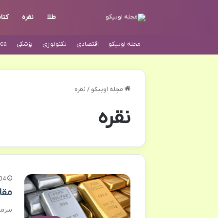
طلا
نقره
کتا
مجله اوبیکو
اقتصادی
تکنولوژی
پزشکی
ca
مجله اوبیکو
/
نقره
نقره
04
مقا
سرما