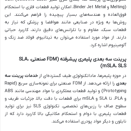
Melting) و Binder Jet Metal، امکان تولید قطعات فلزی با استحکام
فوق‌العاده و هندسه‌های بسیار پیچیده را فراهم می‌کنند. این
روش‌ها به ویژه در صنایعی مانند هوافضا و پزشکی که نیاز به
قطعات سبک، مقاوم و با تلرانس‌های دقیق دارند، کاربرد حیاتی
دارند. از مواد مورد استفاده می‌توان به تیتانیوم، فولاد ضد زنگ و
آلومینیوم اشاره کرد.
پرینت سه بعدی پلیمری پیشرفته (FDM صنعتی، SLA،
mSLA، SLS)
در حوزه پلیمرها، ماداتکنولوژی طیف گسترده‌ای از
خدمات پرینت سه
بعدی
را ارائه می‌دهد. از FDM صنعتی برای نمونه‌سازی سریع (Rapid
Prototyping) و تولید قطعات عملکردی با مواد مهندسی مانند ABS
و PLA، تا SLA و mSLA برای قطعات با دقت بالا، جزئیات ظریف و
سطوح صاف با رزین‌های تخصصی. تکنولوژی SLS نیز برای تولید
قطعات پلیمری با دوام و استحکام مکانیکی بالا کاربرد دارد که از
نایلون و دیگر مواد پودری استفاده می‌کند.