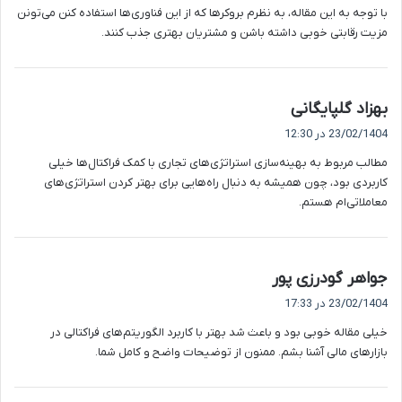
با توجه به این مقاله، به نظرم بروکرها که از این فناوری‌ها استفاده کنن می‌تونن
:
مزیت رقابتی خوبی داشته باشن و مشتریان بهتری جذب کنند.
گ
بهزاد گلپایگانی
ف
23/02/1404 در 12:30
ت
مطالب مربوط به بهینه‌سازی استراتژی‌های تجاری با کمک فراکتال‌ها خیلی
:
کاربردی بود، چون همیشه به دنبال راه‌هایی برای بهتر کردن استراتژی‌های
معاملاتی‌ام هستم.
گ
جواهر گودرزی پور
ف
23/02/1404 در 17:33
ت
خیلی مقاله خوبی بود و باعث شد بهتر با کاربرد الگوریتم‌های فراکتالی در
:
بازارهای مالی آشنا بشم. ممنون از توضیحات واضح و کامل شما.