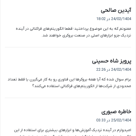
گ
آیدین صالحی
ف
24/02/1404 در 18:02
ت
ممنونم که به این موضوع پرداختید؛ قطعا الگوریتم‌های فراکتالی در آینده
:
نزدیک جزو ابزارهای اصلی در صنعت بروکری خواهند شد.
گ
پرویز شاه حسینی
ف
24/02/1404 در 22:26
ت
برام سوال شده که آیا همه بروکرها این فناوری رو به کار می‌گیرن یا فقط تعداد
:
محدودی از شرکت‌ها از الگوریتم‌های فراکتالی استفاده می‌کنند؟
گ
خاطره صبوری
ف
25/02/1404 در 03:33
ت
امیدوارم در آینده نزدیک آموزش‌ها و ابزارهای بیشتری برای استفاده از این
: