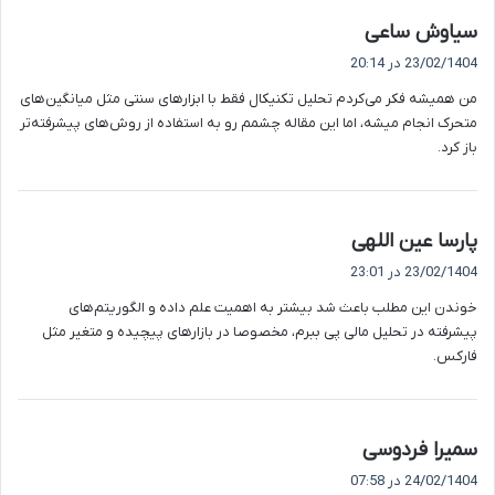
گ
سیاوش ساعی
ف
23/02/1404 در 20:14
ت
من همیشه فکر می‌کردم تحلیل تکنیکال فقط با ابزارهای سنتی مثل میانگین‌های
:
متحرک انجام میشه، اما این مقاله چشمم رو به استفاده از روش‌های پیشرفته‌تر
باز کرد.
گ
پارسا عین اللهی
ف
23/02/1404 در 23:01
ت
خوندن این مطلب باعث شد بیشتر به اهمیت علم داده و الگوریتم‌های
:
پیشرفته در تحلیل مالی پی ببرم، مخصوصا در بازارهای پیچیده و متغیر مثل
فارکس.
گ
سمیرا فردوسی
ف
24/02/1404 در 07:58