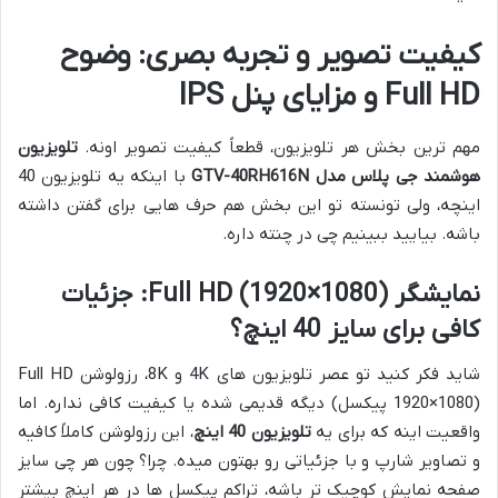
کیفیت تصویر و تجربه بصری: وضوح
Full HD و مزایای پنل IPS
مهم ترین بخش هر تلویزیون، قطعاً کیفیت تصویر اونه.
تلویزیون
هوشمند جی پلاس مدل GTV-40RH616N
با اینکه یه تلویزیون 40
اینچه، ولی تونسته تو این بخش هم حرف هایی برای گفتن داشته
باشه. بیایید ببینیم چی در چنته داره.
نمایشگر Full HD (1920×1080): جزئیات
کافی برای سایز 40 اینچ؟
شاید فکر کنید تو عصر تلویزیون های 4K و 8K، رزولوشن Full HD
(1920×1080 پیکسل) دیگه قدیمی شده یا کیفیت کافی نداره. اما
واقعیت اینه که برای یه
تلویزیون 40 اینچ
، این رزولوشن کاملاً کافیه
و تصاویر شارپ و با جزئیاتی رو بهتون میده. چرا؟ چون هر چی سایز
صفحه نمایش کوچیک تر باشه، تراکم پیکسل ها در هر اینچ بیشتر