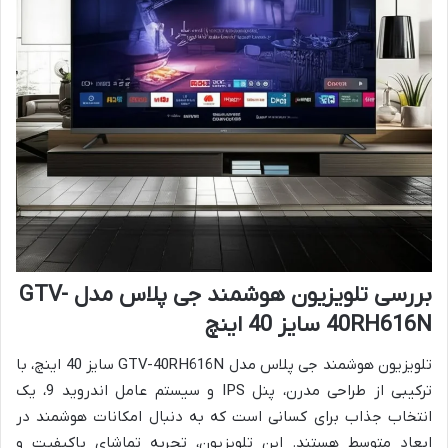
بررسی تلویزیون هوشمند جی پلاس مدل GTV-
40RH616N سایز 40 اینچ
تلویزیون هوشمند جی پلاس مدل GTV-40RH616N سایز 40 اینچ، با
ترکیبی از طراحی مدرن، پنل IPS و سیستم عامل اندروید 9، یک
انتخاب جذاب برای کسانی است که به دنبال امکانات هوشمند در
ابعاد متوسط هستند. این تلویزیون، تجربه تماشای باکیفیت و