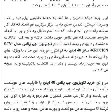
دسترسی آسان به محتوا را برای شما فراهم می کند.
این روزها دیگه تلویزیون ها فقط یه جعبه جادویی برای دیدن اخبار
و سریال نیستن؛ تبدیل شدن به یه مرکز سرگرمی هوشمند که کلی کار
میشه باهاشون انجام داد. اگه شما هم دنبال یه تلویزیون با ابعاد
متوسط هستید که هم ظاهر خوبی داشته باشه و هم کلی امکانات
هوشمند رو بهتون بده، احتمالاً اسم
تلویزیون جی پلاس مدل GTV-
40RH616N سایز 40 اینچ
به گوشتون خورده. این مدل با ویژگی های
جذابی که داره، می تونه حسابی دلتون رو ببره، مخصوصاً اگه بودجه
تون هم خیلی زیاد نیست و دنبال یه انتخاب باکیفیت و به صرفه
می گردید.
در واقع،
خرید تلویزیون جی پلاس 40 اینچ
با قابلیت های هوشمند،
برای خیلی ها یه اولویته. این تلویزیون، که محصولی از برند خوش نام
جی پلاسه و از گارانتی معتبر گلدیران هم برخورداره، قراره توی این
بررسی حسابی زیر و بمش در بیاد. از طراحی و کیفیت تصویرش
گرفته تا سیستم عامل هوشمند و پورت هاش، همه و همه رو با دقت