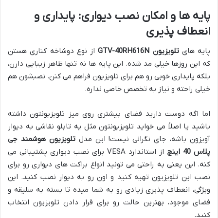
پایه ها و امکان نصب دیواری: پایداری و
انعطاف پذیری
پایه های
تلویزیون GTV-40RH616N
از نوع دوشاخه کناری هستن
که این روزها خیلی مد شده. این پایه ها نه تنها ظاهر زیبایی دارن،
بلکه پایداری خوبی رو هم برای تلویزیون فراهم می کنن. نصبشون هم
خیلی راحته و نیاز به تخصص خاصی نداره.
اما اگه دوست دارید فضای بیشتری روی میز تلویزیونتون داشته
باشید یا اصلاً می خواید تلویزیونتون مثل یه تابلو نقاشی به دیوار
آویزون باشه، جای نگرانی نیست! این مدل
تلویزیون هوشمند جی
پلاس 40 اینچ
از استاندارد VESA برای نصب دیواری پشتیبانی می
کنه. این یعنی به راحتی می تونید انواع براکت های دیواری رو برای
نصب این تلویزیون تهیه کنید و اون رو به دیوار نصب کنید. این
ویژگی، انعطاف پذیری زیادی رو به شما میده تا بسته به سلیقه و
فضای موجود، بهترین حالت رو برای قرار دادن تلویزیون انتخاب
کنید.