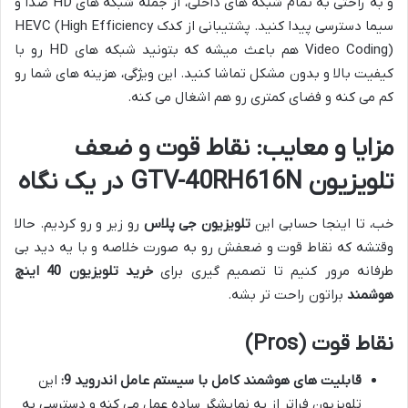
و به راحتی به تمام شبکه های داخلی، از جمله شبکه های HD صدا و
سیما دسترسی پیدا کنید. پشتیبانی از کدک HEVC (High Efficiency
Video Coding) هم باعث میشه که بتونید شبکه های HD رو با
کیفیت بالا و بدون مشکل تماشا کنید. این ویژگی، هزینه های شما رو
کم می کنه و فضای کمتری رو هم اشغال می کنه.
مزایا و معایب: نقاط قوت و ضعف
تلویزیون GTV-40RH616N در یک نگاه
خب، تا اینجا حسابی این
تلویزیون جی پلاس
رو زیر و رو کردیم. حالا
وقتشه که نقاط قوت و ضعفش رو به صورت خلاصه و با یه دید بی
طرفانه مرور کنیم تا تصمیم گیری برای
خرید تلویزیون 40 اینچ
هوشمند
براتون راحت تر بشه.
نقاط قوت (Pros)
قابلیت های هوشمند کامل با سیستم عامل اندروید 9:
این
تلویزیون فراتر از یه نمایشگر ساده عمل می کنه و دسترسی به