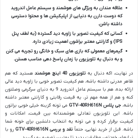
علاقه مندان به ویژگی های هوشمند و سیستم عامل اندروید
که دوست دارن به دنیایی از اپلیکیشن ها و محتوا دسترسی
داشته باشن.
کسانی که کیفیت تصویر با زاویه دید گسترده (به لطف پنل
IPS) و گارانتی معتبر براشون اهمیت زیادی داره.
گیمرهای معمولی که بازی های سبک و خانگی رو تجربه می کنن
و به دنبال یه تلویزیون با زمان پاسخ دهی مناسب هستن.
در نهایت، اگه دنبال یه
تلویزیون 40 اینچ هوشمند
هستید که هم
ظاهر مدرنی داشته باشه، هم کیفیت تصویر خوبی با زاویه دید عالی
ارائه بده، هم با سیستم عامل اندروید 9 به دنیای سرگرمی وصلتون
کنه و هم از همه مهم تر، یه قیمت رقابتی و گارانتی معتبر داشته
باشه،
جی پلاس GTV-40RH616N
می تونه گزینه خیلی خوبی براتون
باشه. این تلویزیون تعادلی هوشمندانه بین قیمت، امکانات و
کیفیت برقرار کرده و می تونه یه انتخاب دلنشین برای خونه شما
باشه. قبل از خرید نهایی، حتماً
نقد و بررسی GTV-40RH616N
رو با
نیازهای خودتون مطابقت بدید تا بهترین تصمیم رو بگیرید.