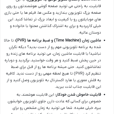
قابلیت، به راحتی می تونید صفحه گوشی هوشمندتون رو روی
صفحه بزرگ تلویزیون بندازید و عکس ها، فیلم ها یا حتی بازی
های موبایلتون رو با کیفیت و ابعاد بزرگ تر تماشا کنید. این
خیلی کاربردیه و برای به اشتراک گذاشتن محتوا با خانواده و
دوستان عالیه.
ماشین زمان (Time Machine) و ضبط برنامه ها (PVR):
تا حالا
شده یه برنامه تلویزیونی مهم رو از دست بدید؟ دیگه نگران
نباشید! با قابلیت ماشین زمان، می تونید برنامه های زنده رو
در حین پخش ضبط کنید و هر وقت خواستید، برگردید و دوباره
تماشاشون کنید. حتی میشه برنامه ها رو از قبل برای ضبط
تنظیم کرد (PVR) تا هیچ لحظه مهمی رو از دست ندید. کافیه
یه فلش مموری یا هارد اکسترنال به تلویزیون وصل کنید و از
این قابلیت جذاب لذت ببرید.
قابلیت خاموش شدن خودکار:
این قابلیت هوشمند، به
خصوص برای کسانی که عادت دارن جلوی تلویزیون خوابشون
ببره، خیلی مفیده. شما می تونید یه زمان مشخص رو برای