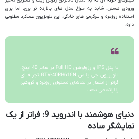
گیمرهای حرفه ای که به دنبال بالاترین رفرش ریت و کمترین تأخیر
ورودی هستن، شاید به سراغ مدل های بالارده تر برن، اما برای
استفاده روزمره و سرگرمی های خانگی، این تلویزیون عملکرد مطلوبی
داره.
با پنل IPS و رزولوشن Full HD در سایز 40 اینچ،
تلویزیون جی پلاس GTV-40RH616N تجربه ای
فراتر از انتظار در تماشای محتوای روزمره و گروهی
را ارائه می دهد.
دنیای هوشمند با اندروید 9: فراتر از یک
نمایشگر ساده