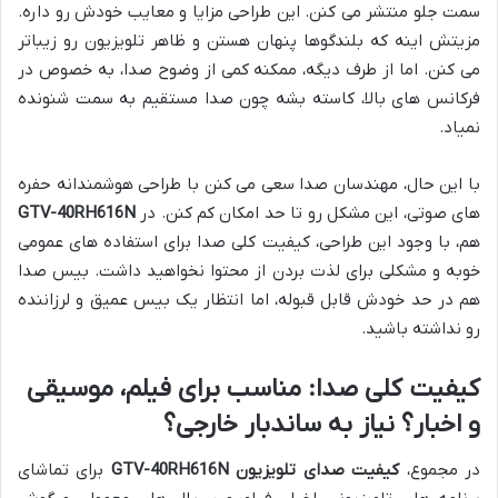
سمت جلو منتشر می کنن. این طراحی مزایا و معایب خودش رو داره.
مزیتش اینه که بلندگوها پنهان هستن و ظاهر تلویزیون رو زیباتر
می کنن. اما از طرف دیگه، ممکنه کمی از وضوح صدا، به خصوص در
فرکانس های بالا، کاسته بشه چون صدا مستقیم به سمت شنونده
نمیاد.
با این حال، مهندسان صدا سعی می کنن با طراحی هوشمندانه حفره
های صوتی، این مشکل رو تا حد امکان کم کنن. در
GTV-40RH616N
هم، با وجود این طراحی، کیفیت کلی صدا برای استفاده های عمومی
خوبه و مشکلی برای لذت بردن از محتوا نخواهید داشت. بیس صدا
هم در حد خودش قابل قبوله، اما انتظار یک بیس عمیق و لرزاننده
رو نداشته باشید.
کیفیت کلی صدا: مناسب برای فیلم، موسیقی
و اخبار؟ نیاز به ساندبار خارجی؟
در مجموع،
کیفیت صدای تلویزیون GTV-40RH616N
برای تماشای