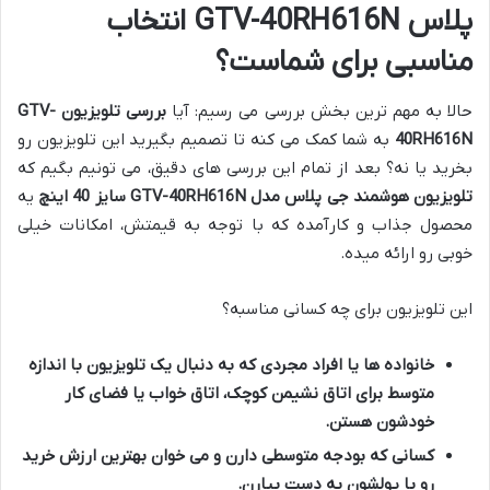
پلاس GTV-40RH616N انتخاب
مناسبی برای شماست؟
حالا به مهم ترین بخش بررسی می رسیم: آیا
بررسی تلویزیون GTV-
40RH616N
به شما کمک می کنه تا تصمیم بگیرید این تلویزیون رو
بخرید یا نه؟ بعد از تمام این بررسی های دقیق، می تونیم بگیم که
تلویزیون هوشمند جی پلاس مدل GTV-40RH616N سایز 40 اینچ
یه
محصول جذاب و کارآمده که با توجه به قیمتش، امکانات خیلی
خوبی رو ارائه میده.
این تلویزیون برای چه کسانی مناسبه؟
خانواده ها یا افراد مجردی که به دنبال یک تلویزیون با اندازه
متوسط برای اتاق نشیمن کوچک، اتاق خواب یا فضای کار
خودشون هستن.
کسانی که بودجه متوسطی دارن و می خوان بهترین ارزش خرید
رو با پولشون به دست بیارن.