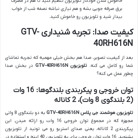
خاموش شدن خودکار تلویزیون تنظیم کنید تا هم در مصرف
برق صرفه جویی بشه و هم نیازی نباشه نصفه شب از خواب
بیدار شید و تلویزیون رو خاموش کنید.
کیفیت صدا: تجربه شنیداری GTV-
40RH616N
بعد از کیفیت تصویر، صدا هم بخش خیلی مهمیه که تجربه تماشای
شما رو کامل می کنه.
تلویزیون GTV-40RH616N
در بخش صدا
چطور عمل می کنه؟
توان خروجی و پیکربندی بلندگوها: 16 وات
(2 بلندگوی 8 وات)، 2 کاناله
تلویزیون هوشمند جی پلاس GTV-40RH616N
به دو بلندگوی 8 واتی
مجهزه که در مجموع توان خروجی 16 وات رو ارائه میدن. این
پیکربندی 2 کاناله، یعنی صدای استریو رو می تونید از تلویزیون
بشنوید. 16 وات توان خروجی برای یه تلویزیون 40 اینچ و استفاده در