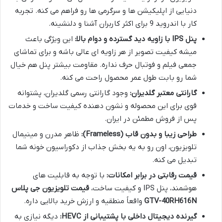
دنیایی از اپلیکیشن ها و سرگرمی ها رو فراهم می کنه. تجربه
کار با اندروید 9 برای اکثر کاربران آشنا و دلنشینه.
پنل IPS با زاویه دید گسترده و دوام بالا:
این ویژگی باعث
میشه کیفیت تصویر از هر زاویه ای عالی باشه و برای تماشای
جمعی فیلم و فوتبال حرف نداره. مقاومت بیشتر پنل هم خیال
شما رو بابت طول عمر محصول راحت می کنه.
گارانتی معتبر گلدیران:
وجود گارانتی رسمی گلدیران، پشتوانه
قوی برای این محصوله و نشون دهنده کیفیت ساخت و خدمات
پس از فروش مطمئن در ایران.
طراحی زیبا و بدون قاب (Frameless):
ظاهر مدرن و مینیمال
تلویزیون، اون رو به یه بخش جذاب از دکوراسیون خونه شما
تبدیل می کنه.
قیمت رقابتی در برابر امکانات:
با توجه به قابلیت های
هوشمند، پنل IPS و کیفیت ساخت،
قیمت تلویزیون جی پلاس
GTV-40RH616N
واقعاً منطقیه و ارزش خرید بالایی داره.
گیرنده دیجیتال داخلی با پشتیبانی از HEVC:
دیگه نیازی به