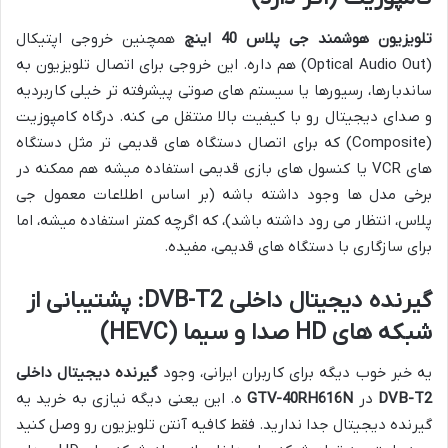
تلویزیون هوشمند جی پلاس 40 اینچ
همچنین خروجی اپتیکال
(Optical Audio Out) هم داره. این خروجی برای اتصال تلویزیون به
ساندبارها، رسیورها یا سیستم های صوتی پیشرفته تر خیلی کاربردیه
و صدای دیجیتال رو با کیفیت بالا منتقل می کنه. درگاه کامپوزیت
(Composite) که برای اتصال دستگاه های قدیمی تر مثل دستگاه
های VCR یا کنسول های بازی قدیمی استفاده میشه هم ممکنه در
برخی مدل ها وجود داشته باشه (بر اساس اطلاعات معمول جی
پلاس، انتظار می رود داشته باشد)، که اگرچه کمتر استفاده میشه، اما
برای سازگاری با دستگاه های قدیمی، مفیده.
گیرنده دیجیتال داخلی DVB-T2: پشتیبانی از
شبکه های HD صدا و سیما (HEVC)
یه خبر خوب دیگه برای کاربران ایرانی، وجود
گیرنده دیجیتال داخلی
DVB-T2
در
GTV-40RH616N
ه. این یعنی دیگه نیازی به خرید یه
گیرنده دیجیتال جدا ندارید. فقط کافیه آنتن تلویزیون رو وصل کنید