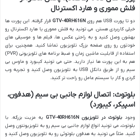
فلش مموری و هارد اکسترنال
دو تا پورت USB هم روی
GTV-40RH616N
قرار گرفته. این پورت ها
خیلی کاربردی هستن. می تونید یه فلش مموری یا هارد اکسترنال رو
بهشون وصل کنید و به راحتی عکس ها، فیلم ها و موسیقی های
خودتون رو روی صفحه بزرگ تلویزیون تماشا کنید. همچنین، برای
استفاده از قابلیت ماشین زمان و ضبط برنامه های تلویزیونی (PVR)
هم به این پورت ها نیاز دارید. حتی می تونید کیبورد و ماوس بی
سیم رو از طریق دانگل USB به تلویزیون وصل کنید و تجربه وب
گردی و کار با سیستم عامل رو راحت تر کنید.
بلوتوث: اتصال لوازم جانبی بی سیم (هدفون،
اسپیکر، کیبورد)
وجود
بلوتوث در تلویزیون GTV-40RH616N
یه مزیت بزرگه. با
بلوتوث، می تونید انواع لوازم جانبی بی سیم رو به تلویزیونتون وصل
کنید. مثلاً می تونید یه هدفون بلوتوثی رو به تلویزیون وصل کنید و