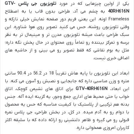
یکی از اولین چیزهایی که در مورد
تلویزیون جی پلاس GTV-
40RH616N
به چشم می آد، طراحی بدون قاب یا به اصطلاح
Frameless اونه. این یعنی فریم دور صفحه نمایش خیلی نازکه و
وقتی تلویزیون روشنه، حس می کنید تصویر روی هوا شناوره. این
سبک طراحی باعث میشه تلویزیون مدرن تر و مینیمال تر به نظر
برسه و تمرکز بیننده رو تماماً روی محتوای در حال پخش نگه داره؛
مثل یه بوم نقاشی که فقط تصویر رو می بینی و از حاشیه های
اضافی خبری نیست.
ابعاد این تلویزیون با پایه هاش تقریباً 18 در 56.2 در 90.4 سانتی
متره و وزن مناسبی داره که جابجایی و نصبش رو آسون می کنه. با
این ابعاد،
GTV-40RH616N
برای اتاق های نشیمن کوچک، اتاق
خواب یا حتی محیط های اداری جمع وجور، یه گزینه ایده آله. جنس
بدنه هم ترکیبی از پلاستیک با کیفیت مناسبه که حس یه محصول
با دوام رو به آدم میده. در کل، در بخش طراحی، جی پلاس نمره
قبولی رو می گیره و ظاهر دلنشینی رو ارائه داده که با سلیقه اکثر
کاربران امروزی همخوانی داره.