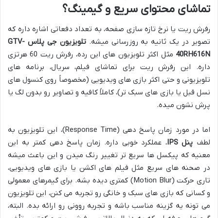
تماشای محتوای سریع و گیمینگ؟
رفرش ریت یا نرخ تازه سازی صفحه، به تعداد دفعاتی اشاره داره که
تصویر در یک ثانیه به روزرسانی میشه.
تلویزیون جی پلاس GTV-
40RH616N
مثل اکثر تلویزیون های این رده، رفرش ریت 60 هرتزی
داره. این رفرش ریت برای تماشای فیلم، سریال، برنامه های
تلویزیونی و حتی اکثر بازی های ویدیویی (مخصوصاً روی کنسول های
نسل قبل یا بازی های سبک تر)، کاملاً کافیه و تصاویر رو بدون لگ یا
پرش نشون میده.
اما در مورد زمان پاسخ دهی (Response Time)، این تلویزیون به
لطف
پنل IPS
، عملکرد خوبی داره. زمان پاسخ دهی کمتر به این
معنیه که پیکسل ها سریع تر تغییر رنگ میدن و این باعث میشه
در صحنه های سریع مثل فیلم های اکشن یا بازی های ویدیویی،
تاری حرکت (Motion Blur) کمتری دیده بشه. برای گیمرهای معمولی
و کسانی که بازی های سبک و خانگی رو تجربه می کنن، این تلویزیون
می تونه یه گزینه مناسب باشه و تجربه روونی رو ارائه بده. البته،