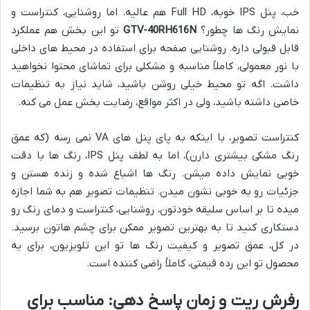
خب، پنل IPS خوبه، Full HD هم عالیه. اما روشنایی، کنتراست و
نمایش رنگ ها چطور؟
GTV-40RH616N
تو این بخش هم عملکرد
قابل قبولی داره. روشنایی صفحه برای استفاده در محیط های داخلی
با نور معمولی، کاملاً مناسبه و مشکلی برای تماشای محتوا نخواهید
داشت. اگه تو محیط خیلی روشن باشید، شاید نیاز به تنظیمات
خاصی داشته باشید، ولی در اکثر مواقع، رضایت بخش عمل می کنه.
کنتراست تصویر، با اینکه به پای پنل های VA نمی رسه (که عمق
رنگ مشکی بیشتری دارن)، اما به لطف پنل IPS، رنگ ها با دقت
خوبی نمایش داده میشن. رنگ ها اشباع شده و زنده هستن و
جزئیات رو به خوبی نشون میدن. تنظیمات تصویر هم به شما اجازه
میده تا بر اساس سلیقه خودتون، روشنایی، کنتراست و دمای رنگ رو
دستکاری کنید تا به بهترین تصویر ممکن برای چشم هاتون برسید.
در کل، عمق تصویر و کیفیت رنگ ها تو این تلویزیون، برای یه
محصول تو این رده قیمتی، کاملاً راضی کننده است.
رفرش ریت و زمان پاسخ دهی: مناسب برای