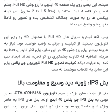
میشه. این یعنی روی یک صفحه 40 اینچی با رزولوشن Full HD، چشم
انسان در فاصله دید استاندارد (مثلاً 1.5 تا 2 متری) نمی تونه
پیکسل ها رو به صورت جداگانه تشخیص بده و تصویر رو کاملاً
یکپارچه و واضح می بینه.
پس، اگه فیلم و سریال های Full HD یا محتوای HD رو روی این
تلویزیون ببینید، از کیفیت و جزئیات راضی خواهید بود. نیاز به
هزینه بیشتر برای رزولوشن 4K در این سایز، برای اکثر کاربران، فقط یه
هزینه اضافیه که تفاوت چشمگیری رو تو تجربه تماشا ایجاد نمی
کنه. به عبارت دیگه،
کیفیت تصویر Full HD تلویزیون جی پلاس
برای
این سایز، یه انتخاب هوشمندانه ست.
پنل IPS: زاویه دید وسیع و مقاومت بالا
یکی از مزیت های بزرگ و مهم
تلویزیون GTV-40RH616N
، مجهز
بودن به
پنل IPS جی پلاس 40 اینچ
اونه. پنل های IPS به خاطر
ویژگی های خاصشون، محبوبیت زیادی دارن. اصلی ترین مزیت این