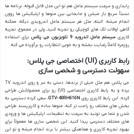
پایداری و سرعت سیستم عامل هم تو این مدل قابل قبوله. برنامه ها
نسبتاً سریع باز میشن و جابجایی بین منوها و اپلیکیشن ها روون
انجام میشه. البته، مثل هر سیستم عامل اندرویدی دیگه، ممکنه
گاهی اوقات لگ های کوچیکی رو تجربه کنید، ولی در مجموع، تجربه
کاربری
سیستم عامل اندروید 9 تلویزیون جی پلاس
برای استفاده
روزمره کاملاً رضایت بخشه و به خوبی انتظارات رو برآورده می کنه.
رابط کاربری (UI) اختصاصی جی پلاس:
سهولت دسترسی و شخصی سازی
جی پلاس هم مثل خیلی از برندها، دستی به سر و روی اندروید TV
برده و یه رابط کاربری اختصاصی (UI) رو برای محصولاتش طراحی
کرده. این رابط کاربری روی
GTV-40RH616N
، سعی کرده دسترسی به
بخش های مختلف رو راحت تر کنه. منوها ساده و کاربرپسند طراحی
شدن و شما می تونید به سرعت به تنظیمات، اپلیکیشن ها و ورودی
های مختلف دسترسی پیدا کنید. این شخصی سازی ها معمولاً برای
بهبود تجربه کاربری و هماهنگی بیشتر با برند انجام میشه و تو این