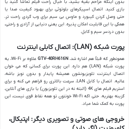
بدون اینکه مزاحم بقیه بشید، با خیال راحت فیلم تماشا کنید یا
بازی کنید. اتصال اسپیکرهای بلوتوثی برای بهبود کیفیت صدا یا
حتی وصل کردن کیبورد و ماوس بی سیم برای وب گردی راحت تر،
همگی با این قابلیت امکان پذیره. این یعنی دنیایی از آزادی و راحتی،
بدون دردسر سیم و کابل.
پورت شبکه (LAN): اتصال کابلی اینترنت
همونطور که قبلاً هم اشاره شد،
GTV-40RH616N
علاوه بر Wi-Fi، یه
پورت شبکه (LAN) هم داره. این پورت برای کسانی که می خوان
اتصال اینترنت تلویزیونشون همیشه پایدار و بدون نویز باشه،
عالیه. اتصال با کابل LAN، سرعت بالاتری رو فراهم می کنه و برای
استریم فیلم های 4K (البته نه در این تلویزیون) یا بازی های آنلاین،
گزینه بهتریه. حتی اگه Wi-Fi خونتون تو همه نقاط قوی نیست، این
پورت به کمک شما میاد.
خروجی های صوتی و تصویری دیگر: اپتیکال،
کامپوزیت (اگر دارد)