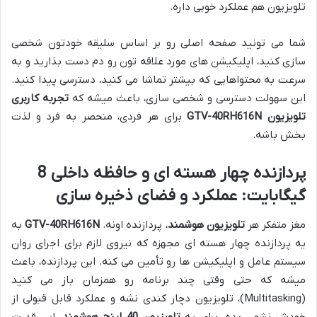
تلویزیون هم عملکرد خوبی داره.
شما می تونید صفحه اصلی رو بر اساس سلیقه خودتون شخصی
سازی کنید، اپلیکیشن های مورد علاقه تون رو دم دست بذارید و به
سرعت به محتواهایی که بیشتر تماشا می کنید، دسترسی پیدا کنید.
این سهولت دسترسی و شخصی سازی، باعث میشه که
تجربه کاربری
تلویزیون GTV-40RH616N
برای هر فردی، منحصر به فرد و لذت
بخش باشه.
پردازنده چهار هسته ای و حافظه داخلی 8
گیگابایت: عملکرد و فضای ذخیره سازی
مغز متفکر هر
تلویزیون هوشمند
، پردازنده اونه.
GTV-40RH616N
به
یه پردازنده چهار هسته ای مجهزه که نیروی لازم برای اجرای روان
سیستم عامل و اپلیکیشن ها رو تأمین می کنه. این پردازنده، باعث
میشه که حتی وقتی چند برنامه رو همزمان باز می کنید
(Multitasking)، تلویزیون دچار کندی نشه و عملکرد قابل قبولی از
خودش نشون بده. برای یه
تلویزیون 40 اینچ هوشمند
، این قدرت