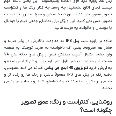
پنل ها، زاویه دید فوق العاده وسیعشونه. این یعنی دیگه مهم
نیست کجای اتاق نشستید؛ چه وسط، چه کنار، رنگ ها و کنتراست
تصویر همون طور که هستن دیده میشن و هیچ تغییری تو کیفیت
تصویر حس نمی کنید. این ویژگی برای تماشای جمعی فیلم یا فوتبال
با دوستان و خانواده، یه مزیت عالیه.
علاوه بر زاویه دید،
پنل IPS
به مقاومت بالاترش در برابر ضربه و
فشار هم معروفه. یعنی اگه ناخواسته یه ضربه کوچیک به صفحه
وارد بشه، احتمال آسیب دیدنش کمتر از پنل های دیگه مثل VA
هست. این مقاومت بیشتر، طول عمر تلویزیون رو هم افزایش میده و
به ارزش خرید
تلویزیون 40 اینچ جی پلاس
اضافه می کنه. همچنین،
دقت رنگ در پنل های IPS معمولاً بالاتره و رنگ ها رو زنده تر و
طبیعی تر نشون میده که تجربه تماشای شما رو حسابی بهبود می
بخشه.
روشنایی، کنتراست و رنگ: عمق تصویر
چگونه است؟