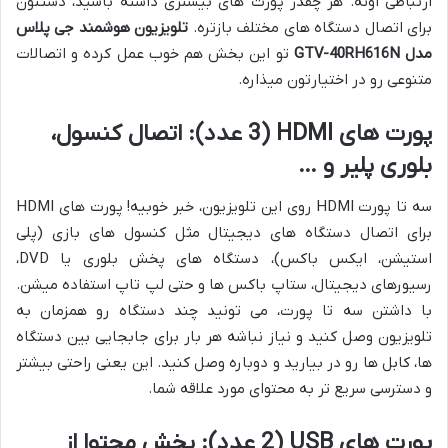
ارتباطی اونه. هر چقدر پورت های بیشتری داشته باشید، دستتون
برای اتصال دستگاه های مختلف بازتره.
تلویزیون هوشمند جی پلاس
مدل GTV-40RH616N
تو این بخش هم خوب عمل کرده و اتصالات
متنوعی رو در اختیارتون میذاره.
پورت های HDMI (3 عدد): اتصال کنسول،
بلوری پلیر و …
سه تا پورت HDMI روی این تلویزیون، خبر خوبیه! پورت های HDMI
برای اتصال دستگاه های دیجیتال مثل کنسول های بازی (پلی
استیشن، ایکس باکس)، دستگاه های پخش بلوری یا DVD،
رسیورهای دیجیتال، ستاپ باکس ها و حتی لپ تاپ استفاده میشن.
با داشتن سه تا پورت، می تونید چند دستگاه رو همزمان به
تلویزیون وصل کنید و نیاز نباشه هر بار برای جابجایی بین دستگاه
ها، کابل ها رو در بیارید و دوباره وصل کنید. این یعنی راحتی بیشتر
و دسترسی سریع تر به محتوای مورد علاقه شما.
پورت های USB (2 عدد): پخش محتوا از