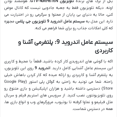
یکی از برگ های برنده
تلویزیون GTV-40RH616N
، هوشمند بودن
اونه. دیگه تلویزیون فقط یه جعبه جادویی نیست که کانال عوض
کنی، حالا یه دنیای بی پایان از محتوا و سرگرمی رو در اختیارت می
ذاره. این مدل به
سیستم عامل اندروید 9 تلویزیون جی پلاس
مجهزه
که کلی امکانات جذاب رو برای شما فراهم می کنه.
سیستم عامل اندروید 9: پلتفرمی آشنا و
کاربردی
اگه با گوشی های اندرویدی کار کرده باشید، قطعاً با محیط و کاربری
این سیستم عامل آشنایی کامل دارید.
اندروید 9
روی این تلویزیون،
یه پلتفرم آشنا و کاربردی رو ارائه میده که کار کردن باهاش خیلی
راحته. شما می تونید به راحتی به گوگل پلی استور (Google Play
Store) دسترسی داشته باشید و هزاران اپلیکیشن و بازی متنوع رو
روی تلویزیونتون نصب کنید. از سرویس های استریم فیلم و سریال
مثل فیلیمو و نماوا گرفته تا یوتیوب، مرورگرهای وب و انواع بازی ها،
همه در دسترس شماست.