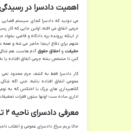
اهمیت دادسرا در رسیدگی 
می دونید که دادسرا کجای سیستم قضایی ما 
جرمی اتفاق می افته، اولین جایی که کار رس
از اینکه پرونده بره دادگاه و قاضی بخواد ح
متهم برای دفاع اینجا حاضر می شه و همه د
حقیقت
و
احقاق حقوق
آدم هاست، هم شاکی 
کنن تا مشخص بشه جرمی اتفاق افتاده یا نه 
کار دادسرا فقط به کشف جرم محدود نمی ش
عمومی اتفاق افتاده باشه، حتی اگه شاکی
کلاهبرداری های بزرگ یا اختلاس که به نوع
اداری ساده ست؛ اونها ستون فقرات تحقیقات ک
معرفی دادسرای ناحیه ۲ تهران و نقش آن در منطقه
حالا بریم سراغ دادسرای عمومی و انقلاب ناحیه ۲ تهران که خیلی ها با 