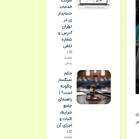
شرکت
خدمات
حسابدار
ی در
تهران
آدرس و
شماره
تلفن
2
هفته
پیش
حکم
سنگسار
چگونه
است؟ |
راهنمای
جامع
شرایط،
ای
اثبات و
ر
اجرای آن
4
هفته