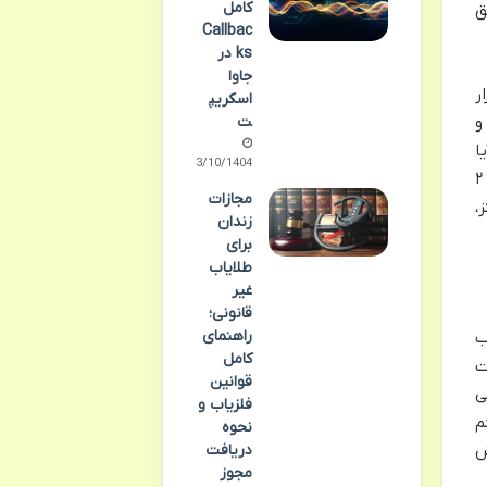
کامل
ق
Callbac
ks در
جاوا
ر
اسکریپ
و
ت
ا
23/10/1404
اتهامی متوجه کسی هست یا نه و آیا پرونده باید به دادگاه فرستاده بشه یا خیر. پس می شه گفت دادسرای ناحیه ۲
مجازات
،
زندان
برای
طلایاب
غیر
قانونی؛
راهنمای
ب
کامل
ت
قوانین
ی
فلزیاب و
م
نحوه
دریافت
ش
مجوز