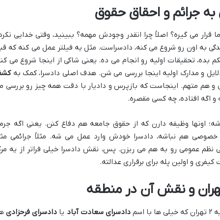
به جرائم و احقاق حقوق
قرار می گیره؟ اصلاً چرا انقدر وجودش مهمه؟ ببینید، وقتی خدایی نکرد
یدگی به اون رو شروع می کنه، دادسراست. مثل یه فیلتر عمل می کنه که قب
کم بده، تحقیقات اولیه رو انجام می ده. یعنی شاکی از اینجا شروع می کنه
لایل و مدارک اولیه اینجا بررسی می شن. هدف اصلی دادسرا، کمک به
کشف
و هم متهم. اینجاست که بازپرس و دادیار با دقت همه چیز رو بررسی م
و اگه افتاده، چه کسی مقصره.
ه؛ اونها وظیفه دارن که از حقوق جامعه هم دفاع کنن. یعنی اگه جرم
 خصوصی هم نباشه، دادسرا خودش وارد عمل می شه. مثلاً جرائمی مث
ی نظم عمومی رو به هم می ریزن. پس، نقش دادسرا خیلی فراتر از یه مرک
یفری و اولین پله برای برقراری عدالته.
اسم
دادسرای سعادت آباد
یا
دادسرای فرحزادی
هم