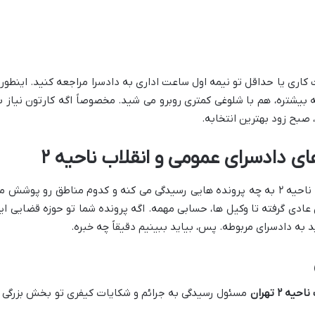
اری یا حداقل تو نیمه اول ساعت اداری به دادسرا مراجعه کنید. اینطور
 بیشتره، هم با شلوغی کمتری روبرو می شید. مخصوصاً اگه کارتون نیاز ب
صبح زود بهترین انتخابه.
 دادسرای عمومی و انقلاب ناحیه ۲
یکی از سوالات پرتکرار اینه که اصلاً دادسرای ناحیه ۲ به چه پرونده هایی رسیدگی می کنه و کدوم مناطق رو پوشش 
 عادی گرفته تا وکیل ها، حسابی مهمه. اگه پرونده شما تو حوزه قضایی ای
د به دادسرای مربوطه. پس، بیاید ببینیم دقیقاً چه خبره.
 ۲ تهران
مسئول رسیدگی به جرائم و شکایات کیفری تو بخش بزرگی ا