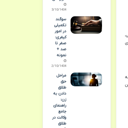
03/10/1404
سوگند
تکمیلی
در امور
،
کیفری:
ی
صفر تا
صد +
نمونه
02/10/1404
مراحل
ه
حق
ن
طلاق
دادن به
زن:
راهنمای
جامع
وکالت در
طلاق