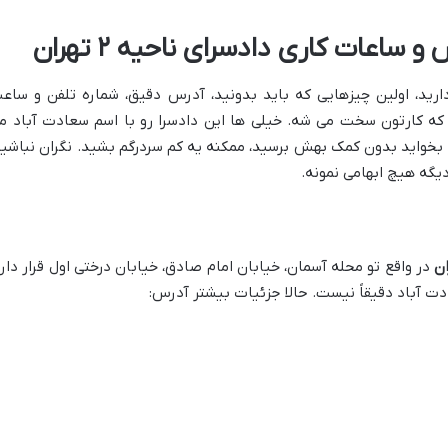
ساعات کاری دادسرای ناحیه ۲ تهران
د مراجعه به دادسرای ناحیه ۲ رو دارید، اولین چیزهایی که باید بدونید، آدرس دقیق، شماره تلفن و سا
که کارتون سخت می شه. خیلی ها این دادسرا رو با اسم سعادت آباد م
بخواید بدون کمک بهش برسید، ممکنه یه کم سردرگم بشید. نگران نباشید
دیگه هیچ ابهامی نمونه.
در واقع تو محله آسمان، خیابان امام صادق، خیابان درختی اول قرار داره
ت آباد دقیقاً نیست. حالا جزئیات بیشتر آدرس: