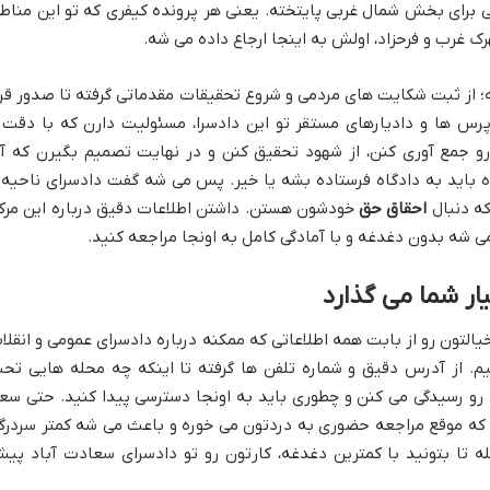
ی برای بخش شمال غربی پایتخته. یعنی هر پرونده کیفری که تو این مناط
هرک غرب و فرحزاد، اولش به اینجا ارجاع داده می شه.
؛ از ثبت شکایت های مردمی و شروع تحقیقات مقدماتی گرفته تا صدور قرا
پرس ها و دادیارهای مستقر تو این دادسرا، مسئولیت دارن که با دقت 
و جمع آوری کنن، از شهود تحقیق کنن و در نهایت تصمیم بگیرن که آی
که دنبال
احقاق حق
خودشون هستن. داشتن اطلاعات دقیق درباره این مرکز
ی شه بدون دغدغه و با آمادگی کامل به اونجا مراجعه کنید.
یار شما می گذارد
یالتون رو از بابت همه اطلاعاتی که ممکنه درباره دادسرای عمومی و انقلا
حت کنیم. از آدرس دقیق و شماره تلفن ها گرفته تا اینکه چه محله هایی تح
و رسیدگی می کنن و چطوری باید به اونجا دسترسی پیدا کنید. حتی سع
م که موقع مراجعه حضوری به دردتون می خوره و باعث می شه کمتر سردرگ
ه تا بتونید با کمترین دغدغه، کارتون رو تو دادسرای سعادت آباد پی