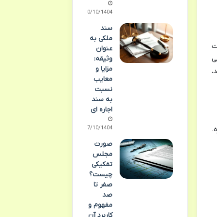
10/10/1404
سند
ملکی به
عت
عنوان
ی
وثیقه:
مزایا و
،
معایب
نسبت
به سند
اجاره ای
07/10/1404
.
صورت
مجلس
تفکیکی
چیست؟
صفر تا
صد
مفهوم و
کاربرد آن