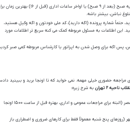
معمولاً ساعات اولیه صبح (بعد از ۹ صبح) یا اواخر ساعات اداری (قبل از ۱۶) بهترین زم
وغ نباشن، بیشتر باشه.
 حتماً شماره پرونده (اگه دارید)، کد ملی خودتون و اگه وکیل هستید،
ید. این اطلاعات به مسئول مربوطه کمک می کنه سریع تر اطلاعات مورد
غن، پس اگه برای وصل شدن به اپراتور یا کارشناس مربوطه کمی صبر کردید
 مراجعه حضوری خیلی مهمه. نمی خواید که تا اونجا برید و ببینید دادسر
 ناحیه ۲ تهران
به شرح زیره:
۹:۰۰ صبح تا ۱۷:۰۰ عصر (البته برای مراجعات عمومی و اداری، بهتره قبل از ساعت ۱۵:۰۰ اونجا
۹ صبح تا ۱۲:۰۰ ظهر (روزهای پنج شنبه معمولاً فقط برای کارهای ضروری و اضطراری باز