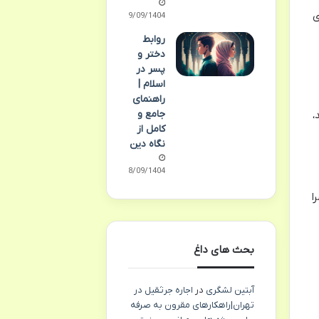
ان برای
29/09/1404
روابط
دختر و
پسر در
اسلام |
راهنمای
جامع و
،
کامل از
نگاه دین
28/09/1404
ا
بحث های داغ
آبتین لشگری
در
اجاره جرثقیل در
تهران|راهکارهای مقرون به صرفه