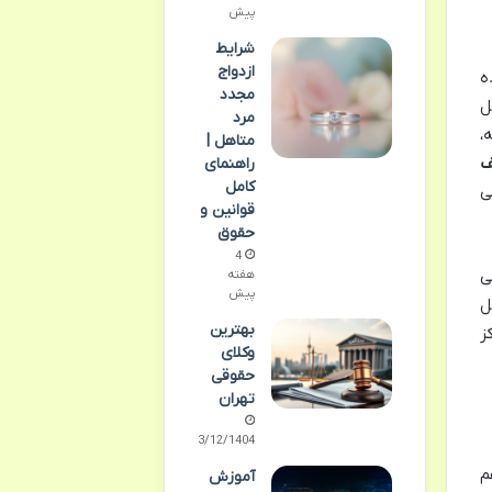
پیش
شرایط
ازدواج
ه
مجدد
ل
مرد
،
متاهل |
راهنمای
کامل
ی
قوانین و
حقوق
4
ی
هفته
پیش
ل
بهترین
ز
وکلای
حقوقی
تهران
03/12/1404
آموزش