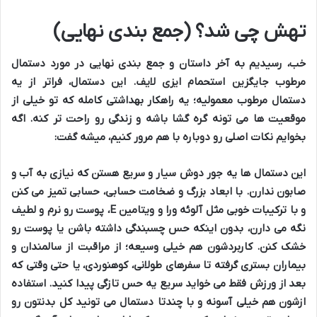
تهش چی شد؟ (جمع بندی نهایی)
خب، رسیدیم به آخر داستان و جمع بندی نهایی در مورد دستمال
مرطوب جایگزین استحمام ایزی لایف. این دستمال، فراتر از یه
دستمال مرطوب معمولیه؛ یه راهکار بهداشتی کامله که تو خیلی از
موقعیت ها می تونه گره گشا باشه و زندگی رو راحت تر کنه. اگه
بخوایم نکات اصلی رو دوباره با هم مرور کنیم، میشه گفت:
این دستمال ها یه جور دوش سیار و سریع هستن که نیازی به آب و
صابون ندارن. با ابعاد بزرگ و ضخامت حسابی، حسابی تمیز می کنن
و با ترکیبات خوبی مثل آلوئه ورا و ویتامین E، پوست رو نرم و لطیف
نگه می دارن، بدون اینکه حس چسبندگی داشته باشن یا پوست رو
خشک کنن. کاربردشون هم خیلی وسیعه؛ از مراقبت از سالمندان و
بیماران بستری گرفته تا سفرهای طولانی، کوهنوردی، یا حتی وقتی که
بعد از ورزش فقط می خواید سریع یه حس تازگی پیدا کنید. استفاده
ازشون هم خیلی آسونه و با چندتا دستمال می تونید کل بدنتون رو