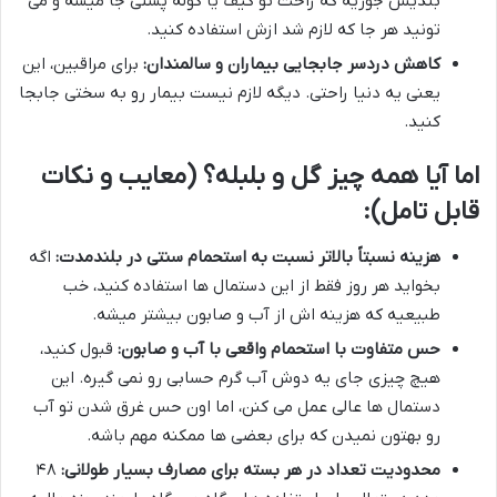
بندیش جوریه که راحت تو کیف یا کوله پشتی جا میشه و می
تونید هر جا که لازم شد ازش استفاده کنید.
کاهش دردسر جابجایی بیماران و سالمندان:
برای مراقبین، این
یعنی یه دنیا راحتی. دیگه لازم نیست بیمار رو به سختی جابجا
کنید.
اما آیا همه چیز گل و بلبله؟ (معایب و نکات
قابل تامل):
هزینه نسبتاً بالاتر نسبت به استحمام سنتی در بلندمدت:
اگه
بخواید هر روز فقط از این دستمال ها استفاده کنید، خب
طبیعیه که هزینه اش از آب و صابون بیشتر میشه.
حس متفاوت با استحمام واقعی با آب و صابون:
قبول کنید،
هیچ چیزی جای یه دوش آب گرم حسابی رو نمی گیره. این
دستمال ها عالی عمل می کنن، اما اون حس غرق شدن تو آب
رو بهتون نمیدن که برای بعضی ها ممکنه مهم باشه.
محدودیت تعداد در هر بسته برای مصارف بسیار طولانی:
۴۸