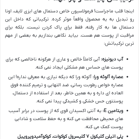
اینجا قلب ماجراست! فرمولاسیون خاص دستمال های ایزی لایف، اونا
رو تبدیل به یه محصول واقعاً موثر کرده. ترکیباتی که داخل این
دستمال ها به کار رفته، فقط برای پاک کردن نیست، بلکه برای
مراقبت از پوست هم هست. بیاید نگاهی بندازیم به بعضی از مهم
ترین ترکیباتش:
آب دیونیزه:
آبی کاملاً خالص و عاری از هرگونه ناخالصی که برای
پوست های حساس هم مشکلی ایجاد نمی کنه.
عصاره آلوئه ورا:
آلوئه ورا که دیگه نیازی به معرفی نداره! این
عصاره خواص رطوبت رسانی، ضد التهابی و ترمیم کننده فوق
العاده ای داره و به همین خاطر، بعد از استفاده از دستمال،
پوستتون حس خشکی و کشیدگی پیدا نمی کنه.
ویتامین E:
یه آنتی اکسیدان قوی که از پوست در برابر آسیب
های محیطی محافظت می کنه و به حفظ سلامت و شادابی
پوست کمک می کنه.
پلی اتیلن گلیکول ۷ گلیسرول کوکوات، کوکوآمیدوپروپیل