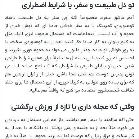
تو دل طبیعت و سفر، یا شرایط اضطراری
آدم عاشق سفره، مخصوصاً اگه اون سفر به دل طبیعت باشه،
کوهنوردی، کمپینگ یا یه سفر طولانی جاده ای که توش خبری از
حموم و آب نیست. اینجاهاست که دستمال مرطوب ایزی لایف مثل
یه گنج پنهان به کار میاد! فکر کنید بعد از یه کوهنوردی سخت، یا
یه روز طولانی تو جاده، چقدر دلتون می خواد یه حموم فوری بگیرید و
احساس تمیزی کنید. این دستمال ها دقیقاً برای همین شرایط طراحی
شدن. حتی تو بلایای طبیعی یا شرایطی که آب قطع میشه، اینا می
تونن بهترین دوست بهداشتی شما باشن. خیلی از زائران اربعین هم
که برای پیاده روی طولانی به کربلا میرن، از این دستمال ها برای حفظ
نظافت شخصیشون استفاده می کنن که واقعاً هم عالیه.
وقتی که عجله داری یا تازه از ورزش برگشتی
حتی اگه سالمند یا بیمار هم نباشید، باز هم این دستمال به دردتون
می خوره. مثلاً بعد از یه جلسه ورزشی پرفشار تو باشگاه، یا بعد از یه
کار سخت و عرق ریزان که فرصت ندارید برید حموم. یا اصلاً یه قرار