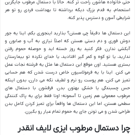
حتی خانواده هاشون راحت تر کنه. حالا با دستمال مرطوب جایگزین
استحمام، یه قدم بزرگ دیگه برداشته تا بهداشت فردی رو تو هر
شرایطی آسون و دسترس پذیر کنه.
این دستمال ها دقیقاً چی هستن؟ بذارید اینجوری بگم، اینا یه جور
دوش فوری و دم دستی هستن که اصلاً نیازی به آب و صابون و
آبکشی ندارن. فکر کنید یه روز خسته اید و حوصله حموم رفتن
ندارید، یا تو کوه و کمر گیر افتادید، یا خدای نکرده تو بیمارستان
بستری هستید. اون موقع این دستمال ها مثل یه فرشته نجات عمل
می کنن. اینا با یه فرمولاسیون خاص درست شدن که هم حسابی
تمیز می کنن، هم پوست رو نرم و لطیف نگه می دارن، بدون اینکه
حس چسبندگی یا خشکی بهتون بدن. فرقشون با دستمال های
مرطوب معمولی هم زمین تا آسمونه؛ اونا فقط برای یه پاک کنندگی
سطحی هستن، اما این دستمال ها واقعاً برای تمیز کردن کامل بدن
طراحی شدن و می تونن جای یه حموم تمام عیار رو بگیرن.
چرا دستمال مرطوب ایزی لایف انقدر