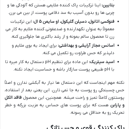
بتایین:
اینا ترکیبات پاک کننده ملایمی هستن که آلودگی ها و
چربی ها رو بدون آسیب به سد دفاعی پوست، از بین می برن.
فنوکسی اتانول، دسیلن گلیکول، او سایمن ۵ ال:
این ترکیبات
معمولاً به عنوان نگهدارنده و ضدعفونی کننده ملایم به کار می
رن تا محصول سالم بمونه و از رشد باکتری ها جلوگیری کنه.
اسانس مجاز آرایشی و بهداشتی:
برای ایجاد یه بوی ملایم و
دلپذیر که حس طراوت رو تکمیل می کنه.
اسید سیتریک:
این ماده برای تنظیم pH دستمال به کار میره تا
با pH طبیعی پوست سازگار باشه و حساسیت ایجاد نکنه.
نکته مهم اینجاست که این دستمال ها نیاز به آبکشی ندارن و اصلاً
حس چسبندگی رو پوست به جا نمی ذارن. این یعنی بعد از استفاده،
پوستتون کاملاً تمیز و راحت میشه. همچنین، این محصول
فاقد الکل
و پارابن
هست که برای پوست های حساس یه مزیت بزرگه و خطر
تحریک رو به حداقل می رسونه.
پاک کنندگی قوی و حس تازگی