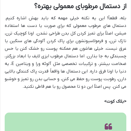
از دستمال مرطوبای معمولی بهتره؟
بله، قطعاً! این یه نکته خیلی مهمه که باید بهش اشاره کنیم.
دستمال های مرطوب معمولی که برای صورت یا دست ها استفاده
میشن، اصلاً برای تمیز کردن کل بدن طراحی نشدن. اونا کوچیک ترن،
نازک ترن، و فرمولاسیونشون برای پاک کردن آلودگی های سنگین یا
عرق نیست. خیلی هاشون هم ممکنه پوست رو خشک کنن یا حس
چسبندگی به جا بذارن. اما دستمال مرطوب ایزی لایف با ابعاد بزرگتر،
ضخامت بیشتر، و ترکیبات تخصصی مثل آلوئه ورا و ویتامین E، یه
دنیا با اونا فرق داره. این دستمال ها واقعاً قدرت پاک کنندگی بالایی
دارن، رطوبت پوست رو حفظ می کنن، و حسابی بدن رو تمیز و خوشبو
می کنن. پس اصلاً این دو تا محصول رو با هم قاطی نکنید.
<بلاک کوت>