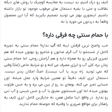
لایف رو درک کنیم، بد نیست یه مقایسه کوچیک با روش های دیگه
نظافت و حتی با بقیه دستمال های مرطوب موجود تو بازار داشته
باشیم. اینجوری بهتر می تونید تصمیم بگیرید که آیا این محصول
واقعاً به دردتون می خوره یا نه.
با حمام سنتی چه فرقی داره؟
خب، واضح ترین فرقش اینه که
آب
نداره! حمام سنتی یه تجربه
کامل از شستشو با آب گرم، صابون و شامپو رو بهتون میده که هم
تمیزی فیزیکی رو به همراه داره و هم آرامش روحی. اما حمام سنتی
زمان بره، کلی آب و انرژی مصرف می کنه و تو شرایط خاص (مثلاً وقتی
که نمی تونید راه برید یا آب نیست)، اصلاً امکان پذیر نیست.
دستمال ایزی لایف دقیقاً تو همین شرایط وارد عمل میشه. اون
حسابی تمیز می کنه، بوهای بد رو از بین می بره و یه حس طراوت
بهتون میده، اما اون شستشوی عمیق با آب و حس خیسی و آب تنی
رو نداره. در واقع، اینا مکمل همن، نه جایگزین کامل. ایزی لایف یه
راهکار برای مواقع ضروری یا وقتیه که حوصله حمام ندارید.