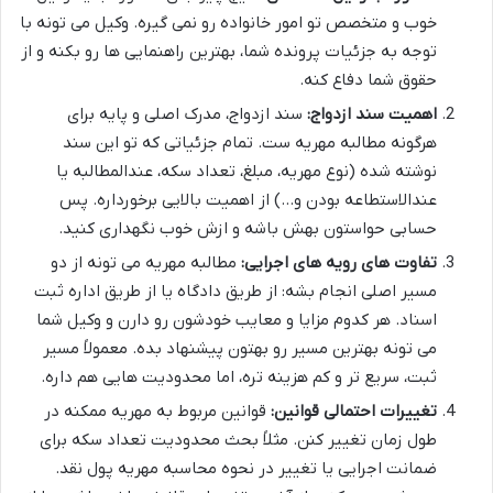
خوب و متخصص تو امور خانواده رو نمی گیره. وکیل می تونه با
توجه به جزئیات پرونده شما، بهترین راهنمایی ها رو بکنه و از
حقوق شما دفاع کنه.
اهمیت سند ازدواج:
سند ازدواج، مدرک اصلی و پایه برای
هرگونه مطالبه مهریه ست. تمام جزئیاتی که تو این سند
نوشته شده (نوع مهریه، مبلغ، تعداد سکه، عندالمطالبه یا
عندالاستطاعه بودن و…) از اهمیت بالایی برخورداره. پس
حسابی حواستون بهش باشه و ازش خوب نگهداری کنید.
تفاوت های رویه های اجرایی:
مطالبه مهریه می تونه از دو
مسیر اصلی انجام بشه: از طریق دادگاه یا از طریق اداره ثبت
اسناد. هر کدوم مزایا و معایب خودشون رو دارن و وکیل شما
می تونه بهترین مسیر رو بهتون پیشنهاد بده. معمولاً مسیر
ثبت، سریع تر و کم هزینه تره، اما محدودیت هایی هم داره.
تغییرات احتمالی قوانین:
قوانین مربوط به مهریه ممکنه در
طول زمان تغییر کنن. مثلاً بحث محدودیت تعداد سکه برای
ضمانت اجرایی یا تغییر در نحوه محاسبه مهریه پول نقد.