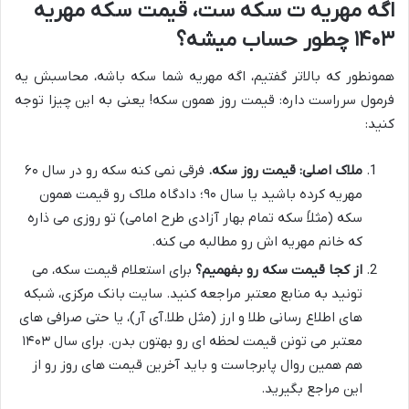
اگه مهریه ت سکه ست، قیمت سکه مهریه
۱۴۰۳ چطور حساب میشه؟
همونطور که بالاتر گفتیم، اگه مهریه شما سکه باشه، محاسبش یه
فرمول سرراست داره: قیمت روز همون سکه! یعنی به این چیزا توجه
کنید:
ملاک اصلی: قیمت روز سکه.
فرقی نمی کنه سکه رو در سال ۶۰
مهریه کرده باشید یا سال ۹۰؛ دادگاه ملاک رو قیمت همون
سکه (مثلاً سکه تمام بهار آزادی طرح امامی) تو روزی می ذاره
که خانم مهریه اش رو مطالبه می کنه.
از کجا قیمت سکه رو بفهمیم؟
برای استعلام قیمت سکه، می
تونید به منابع معتبر مراجعه کنید. سایت بانک مرکزی، شبکه
های اطلاع رسانی طلا و ارز (مثل طلا.آی آر)، یا حتی صرافی های
معتبر می تونن قیمت لحظه ای رو بهتون بدن. برای سال ۱۴۰۳
هم همین روال پابرجاست و باید آخرین قیمت های روز رو از
این مراجع بگیرید.