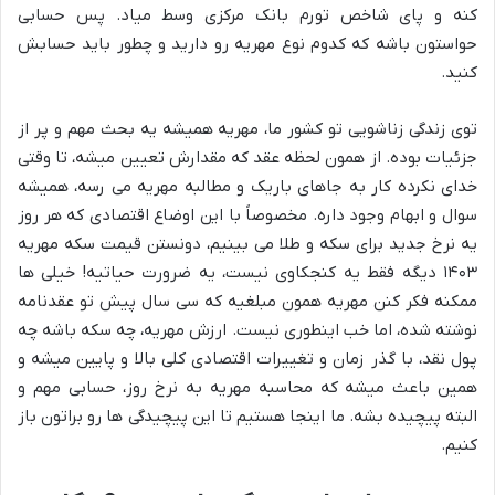
کنه و پای شاخص تورم بانک مرکزی وسط میاد. پس حسابی
حواستون باشه که کدوم نوع مهریه رو دارید و چطور باید حسابش
کنید.
توی زندگی زناشویی تو کشور ما، مهریه همیشه یه بحث مهم و پر از
جزئیات بوده. از همون لحظه عقد که مقدارش تعیین میشه، تا وقتی
خدای نکرده کار به جاهای باریک و مطالبه مهریه می رسه، همیشه
سوال و ابهام وجود داره. مخصوصاً با این اوضاع اقتصادی که هر روز
یه نرخ جدید برای سکه و طلا می بینیم، دونستن قیمت سکه مهریه
۱۴۰۳ دیگه فقط یه کنجکاوی نیست، یه ضرورت حیاتیه! خیلی ها
ممکنه فکر کنن مهریه همون مبلغیه که سی سال پیش تو عقدنامه
نوشته شده، اما خب اینطوری نیست. ارزش مهریه، چه سکه باشه چه
پول نقد، با گذر زمان و تغییرات اقتصادی کلی بالا و پایین میشه و
همین باعث میشه که محاسبه مهریه به نرخ روز، حسابی مهم و
البته پیچیده بشه. ما اینجا هستیم تا این پیچیدگی ها رو براتون باز
کنیم.