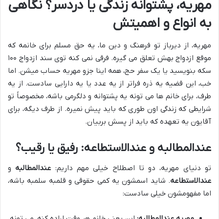
مهریه، پشتوانه زندگی یا دردسر؟ نگاهی
به انواع و اهمیتش
مهریه، از دیرباز تو فرهنگ و دین ما، یه حق مسلم برای خانمه که
موقع ازدواج بهش تعلق می گیره. فرقی نمی کنه توی سند ازدواج ۱۰۰
سکه بنویسید یا یک سفر حج، همه اینا جزو مهریه حساب میشن. اما
خب، این قضیه یه ذره فراتر از یه عدد یا یه دارایی سادست. از یه
طرف، برای خانم ها می تونه یه پشتوانه و دلگرمی باشه، مخصوصاً تو
شرایطی که زندگی اون طوری که باید پیش نمیره. از طرف دیگه، برای
آقایون یه تعهده که باید از پسش بربیان.
عندالمطالبه و عندالاستطاعه: رفیق یا رقیب؟
تو دنیای مهریه، دو تا اصطلاح خیلی مهم داریم:
عندالمطالبه
و
عندالاستطاعه
. شاید اسمشون یه کمی حقوقی و قلمبه سلمبه باشه،
اما مفهومشون خیلی سادست:
مهریه عندالمطالبه:
این یعنی خانم هر وقت اراده کنه، می تونه