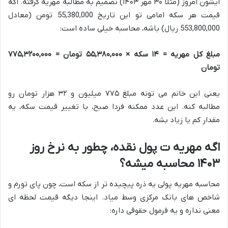
ایشون امروز (مثلاً ۳۰ مهر ۱۴۰۳) تصمیم به مطالبه مهریه گرفته. اگه
قیمت هر سکه امامی تو این تاریخ 55,380,000 تومن (معادل
553,800,000 ریال) باشه، محاسبه خیلی ساده است:
مبلغ کل مهریه = ۱۴ سکه × ۵۵,۳۸۰,۰۰۰ تومان = ۷۷۵,۳۲۰۰,۰۰۰
تومان
یعنی این خانم می تونه مبلغ ۷۷۵ میلیون و ۳۲ هزار تومان رو
مطالبه کنه. این عدد ممکنه فردا صبح، با تغییر قیمت سکه، یه
مقدار کم یا زیاد بشه.
اگه مهریه ت پول نقده، چطور به نرخ روز
۱۴۰۳ محاسبه میشه؟
محاسبه مهریه پولی یه ذره پیچیده تر از سکه است، چون پای تورم و
شاخص های بانک مرکزی وسط میاد. اینجا دیگه قیمت لحظه ای
معنی نداره و یه فرمول حقوقی داره: