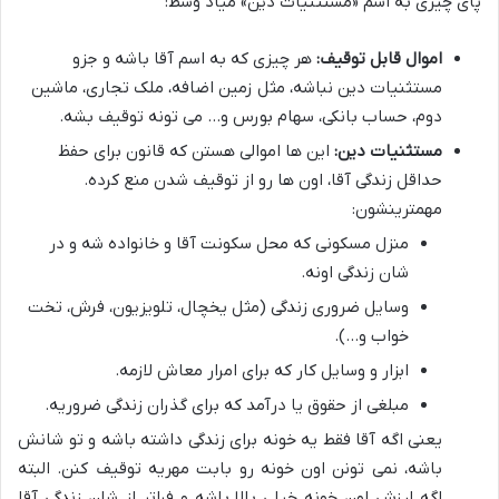
پای چیزی به اسم «مستثنیات دین» میاد وسط:
اموال قابل توقیف:
هر چیزی که به اسم آقا باشه و جزو
مستثنیات دین نباشه، مثل زمین اضافه، ملک تجاری، ماشین
دوم، حساب بانکی، سهام بورس و… می تونه توقیف بشه.
مستثنیات دین:
این ها اموالی هستن که قانون برای حفظ
حداقل زندگی آقا، اون ها رو از توقیف شدن منع کرده.
مهمترینشون:
منزل مسکونی که محل سکونت آقا و خانواده شه و در
شان زندگی اونه.
وسایل ضروری زندگی (مثل یخچال، تلویزیون، فرش، تخت
خواب و…).
ابزار و وسایل کار که برای امرار معاش لازمه.
مبلغی از حقوق یا درآمد که برای گذران زندگی ضروریه.
یعنی اگه آقا فقط یه خونه برای زندگی داشته باشه و تو شانش
باشه، نمی تونن اون خونه رو بابت مهریه توقیف کنن. البته
اگه ارزش اون خونه خیلی بالا باشه و فراتر از شان زندگی آقا