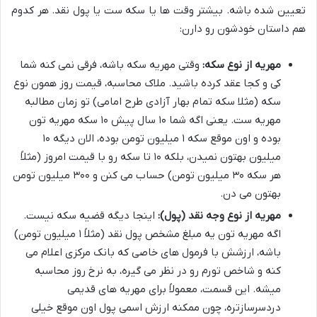
تعیین شده باشه. بیشتر وقت ها یا سکه ست یا پول نقد. هر کدوم
هم داستان خودشون رو دارن:
مهریه از نوع سکه:
وقتی مهریه سکه باشه، فرقی نمی کنه شما
کی و کجا عقد کرده باشید. ملاک محاسبه، قیمت روز همون نوع
سکه (مثلا سکه تمام بهار آزادی طرح امامی) تو زمان مطالبه
مهریه ست. یعنی اگه شما ۱۰ سال پیش ۱۰ سکه مهریه تون
بوده و اون موقع سکه ۱ میلیون تومن بوده، الان دیگه ۱۰
میلیون بهتون نمیدن، بلکه ۱۰ تا سکه رو با قیمت امروز (مثلاً
هر سکه ۳۰ میلیون تومن) حساب می کنن و ۳۰۰ میلیون تومن
بهتون می دن.
مهریه از نوع وجه نقد (پول):
اینجا دیگه قضیه سکه نیست.
اگه مهریه تون یه مبلغ مشخص پول نقد (مثلاً ۱ میلیون تومن)
باشه، ارزشش با فرمول های خاصی که بانک مرکزی اعلام می
کنه و شاخص تورم رو در نظر می گیره، به نرخ روز محاسبه
میشه. این قسمت، معمولاً برای مهریه های قدیمی
دردسرسازتره، چون ممکنه ارزش اسمی پول اون موقع خیلی