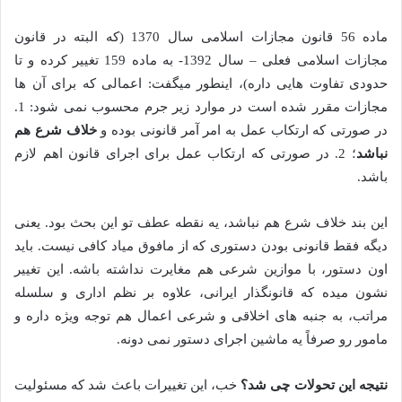
ماده 56 قانون مجازات اسلامی سال 1370 (که البته در قانون
مجازات اسلامی فعلی – سال 1392- به ماده 159 تغییر کرده و تا
حدودی تفاوت هایی داره)، اینطور میگفت: اعمالی که برای آن ها
مجازات مقرر شده است در موارد زیر جرم محسوب نمی شود: 1.
در صورتی که ارتکاب عمل به امر آمر قانونی بوده و
خلاف شرع هم
نباشد
؛ 2. در صورتی که ارتکاب عمل برای اجرای قانون اهم لازم
باشد.
این بند خلاف شرع هم نباشد، یه نقطه عطف تو این بحث بود. یعنی
دیگه فقط قانونی بودن دستوری که از مافوق میاد کافی نیست. باید
اون دستور، با موازین شرعی هم مغایرت نداشته باشه. این تغییر
نشون میده که قانونگذار ایرانی، علاوه بر نظم اداری و سلسله
مراتب، به جنبه های اخلاقی و شرعی اعمال هم توجه ویژه داره و
مامور رو صرفاً یه ماشین اجرای دستور نمی دونه.
نتیجه این تحولات چی شد؟
خب، این تغییرات باعث شد که مسئولیت