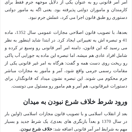
امر آمر قانونی رو به عنوان یکی از دلایل موجهه جرم فقط برای
کارمندان و ماموران دولتی پذیرفته بود. یعنی اگه یه مامور دولتی
دستوری رو طبق قانون اجرا می کرد، عملش جرم نبود.
بعدها، با تصویب قانون اصلاحی مجازات عمومی سال 1352، ماده
41 و تبصره اش یه تغییراتی ایجاد کرد. در ابتدا شاید اینطور به نظر
می رسید که این قانون، دامنه امر آمر قانونی رو وسیع تر کرده و
شامل افراد عادی هم میشه. اما تبصره این ماده یه جورایی آب پاکی
رو ریخت روی دست همه و گفت: هرگاه به امر غیر قانونی یکی از
مقامات رسمی جرمی واقع شود، آمر و مأمور به مجازات مباشر
جرم محکوم می شوند. این تبصره نشون میداد که قانونگذار، برای
دستورات غیرقانونی، هم آمر و هم مامور رو مسئول می دونست.
ورود شرط خلاف شرع نبودن به میدان
بعد از انقلاب اسلامی و با تصویب قانون مجازات اسلامی (اولین بار
در سال 1370 و بعداً بازنگری های بعدی)، یک شرط جدید و بسیار
مهم به شرایط امر آمر قانونی اضافه شد:
خلاف شرع نبودن.