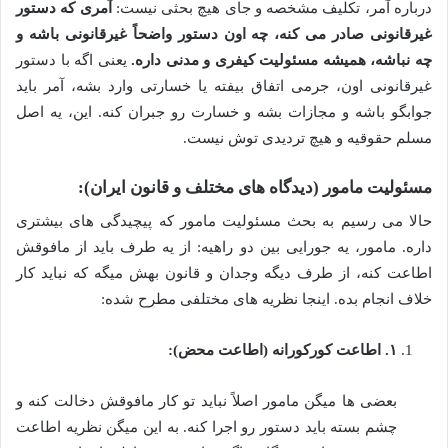
درباره آمر، تکلیف مشخصه و جای هیچ بحثی نیست:
آمری که دستور
غیرقانونی صادر می کنه، چه اون دستور واضحاً غیرقانونی باشه و
چه نباشه، همیشه مسئولیت کیفری و مدنی داره.
یعنی اگه با دستور
غیرقانونی اون، جرمی اتفاق بیفته یا خسارتی وارد بشه، آمر باید
جوابگو باشه و مجازات بشه و خسارت رو جبران کنه. این، یه اصل
مسلم حقوقیه و هیچ تردیدی توش نیست.
مسئولیت مامور (دیدگاه های مختلف و قانون ایران):
حالا می رسیم به بحث مسئولیت مامور که پیچیدگی های بیشتری
داره. مامور، یه جورایی بین دو راهیه: از یه طرف باید از مافوقش
اطاعت کنه، از طرف دیگه وجدان و قانون بهش میگه که نباید کار
خلاف انجام بده. اینجا نظریه های مختلفی مطرح شده:
۱. اطاعت کورکورانه (اطاعت محض):
بعضی ها میگن مامور اصلاً نباید تو کار مافوقش دخالت کنه و
چشم بسته باید دستور رو اجرا کنه. به این میگن نظریه اطاعت