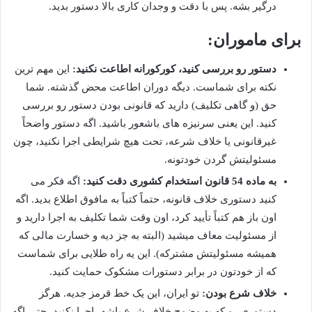
درگیر بشه. پس با دقت و وجدان کاری بالا دستور بدید.
برای ماموران:
دستور رو بررسی کنید، کورکورانه اطاعت نکنید:
این مهم ترین
نکته برای شماست. دیگه دوران اطاعت محض گذشته. شما
حق (و گاهی تکلیف) دارید که قانونی بودن دستور رو بررسی
کنید. این یعنی سرنیزه های باشعور باشید. اگه دستور واضحاً
غیرقانونی یا خلاف شرعه، تحت هیچ شرایطی اجرا نکنید، چون
مسئولیتش گردن خودتونه.
به ماده 54 قانون استخدام کشوری دقت کنید:
اگه فکر می
کنید دستوری خلاف قانونه، حتماً کتباً به مافوق اطلاع بدید. اگه
اون باز هم کتباً تأیید کرد، اون وقت شما تکلیف به اجرا دارید و
از مسئولیت معاف میشید (البته به جز دیه و خسارت مالی که
همیشه مسئولیتش مشترکه). این یه راه طلایی برای شماست
که از خودتون در برابر دستورات مشکوک حمایت کنید.
خلاف شرع بودن:
تو ایران، این یک خط قرمز جدیه. هرگز
دستوری رو که به وضوح خلاف شرع باشه، اجرا نکنید، حتی اگه