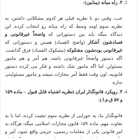
۳. راه میانه (بینابین):
خب، وقتی دو تا نظریه قبلی هر کدوم مشکلاتی داشتن، یه
نظریه سوم اومد وسط که راه میانه رو انتخاب کرده. این
دیدگاه میگه باید بین دستوراتی که
واضحاً غیرقانونی و
فسادشون آشکار
(واضح الفساد) هستن و دستوراتی که
غیرقانونی بودنشون مشکوکه
(مشکوک الفساد) فرق گذاشت.
اگه دستور واضحاً غیرقانونی باشه، هم آمر و هم مامور
مسئولن. اما اگه مامور شک داشته و فکر می کرده دستور
قانونیه، اون وقت فقط آمر مجازات میشه و مامور مسئولیتی
نداره.
۴. رویکرد قانونگذار ایران (نظریه اشتباه قابل قبول – ماده ۱۵۹
و ۵۷ ق.م.ا.):
قانونگذار ما، یه جورایی از نظریه سوم تبعیت کرده، اما با یه
تفاوت مهم. ماده ۱۵۹ قانون مجازات اسلامی میگه: هرگاه به
امر قانونی یکی از مقامات رسمی، جرمی واقع شود، آمر و