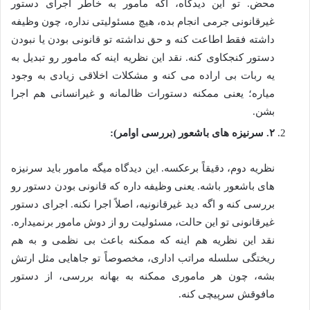
محض. تو این دیدگاه، اگه مامور به خاطر اجرای دستور
غیرقانونی جرمی انجام بده، هیچ مسئولیتی نداره، چون وظیفه
داشته فقط اطاعت کنه و حق نداشته تو قانونی بودن یا نبودن
دستور کنجکاوی کنه. نقد این نظریه اینه که مامور رو تبدیل به
یه ربات بی اراده می کنه و مشکلات اخلاقی زیادی به وجود
میاره؛ یعنی ممکنه دستورات ظالمانه و غیرانسانی هم اجرا
بشن.
۲. سرنیزه های باشعور (بررسی اوامر):
نظریه دوم، دقیقاً برعکسه. این دیدگاه میگه مامور باید سرنیزه
های باشعور باشه. یعنی وظیفه داره که قانونی بودن دستور رو
بررسی کنه و اگه دید غیرقانونیه، اصلاً اجرا نکنه. اجرای دستور
غیرقانونی تو این حالت، مسئولیت رو از دوش مامور برنمیداره.
نقد این نظریه هم اینه که ممکنه باعث بی نظمی و به هم
ریختگی سلسله مراتب اداری، مخصوصاً تو جاهایی مثل ارتش
بشه، چون هر ماموری ممکنه به بهانه بررسی، از دستور
مافوقش سرپیچی کنه.