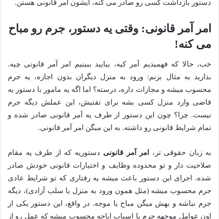
دستور بازداشت کسی رو صادر می کنه، ایشون آمر قانونی هستن.
امر آمر قانونی: وقتی یه دستور، جرم رو مباح
می کنه!
خب، حالا که فهمیدیم آمر کیه، بیایید ببینیم امر آمر قانونی چیه.
بذارید یه مثال بزنم: ورود به منزل دیگران بدون اجازه، یه جرم
محسوب میشه و مجازات داره، درسته؟ اما اگه یه مامور با دستور یه
قاضی وارد منزل کسی بشه برای تفتیش، این عملش دیگه جرم
نیست. چرا؟ چون این دستور از طرف یه آمر قانونی صادر شده و
تمام شرایط قانونی رو داشته. به این میگن امر آمر قانونی.
به زبان حقوقی تر،
امر آمر قانونی
دستوریه که از طرف یه مقام
صلاحیت دار و تو محدوده وظایف و اختیارات قانونی خودش صادر
شده. اجرای این دستور باعث میشه یه رفتاری که تو شرایط عادی
جرم محسوب میشه (مثل همون ورود به منزل یا سلب آزادی)، دیگه
جرم نباشه و بهش میگن مباح یا موجه. در واقع، این دستور یکی از
اون عوامل موجهه جرم یا اسباب اباحه محسوب میشه که عمل رو از