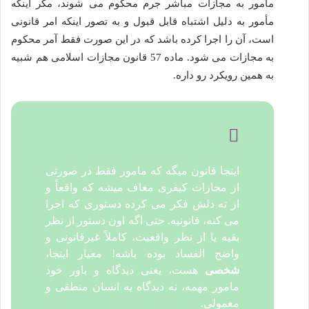
مأمور به مجازات مباشر جرم محکوم می شوند، مگر اینکه
مأمور به دلیل اشتباه قابل قبول و به تصور اینکه امر قانونی
است، آن را اجرا کرده باشد که در این صورت فقط آمر محکوم
به مجازات می شود. ماده 57 قانون مجازات اسلامی هم شبیه
به همین رویکرد رو داره.
اینجا قانون میگه که مامور فقط در صورتی
از مجازات کیفری معاف میشه که واقعاً و
از ته دلش فکر می کرده دستوری که اجرا
می کنه، قانونیه. حتی اگه اون دستور از نظر
بقیه یا از نظر واقعیت، کاملاً غیرقانونی و
واضح الفساد بوده باشه! معیار اینجا،
شخصی
هست، یعنی دیدگاه و باور خود
مامور مهمه، نه دیدگاه یه انسان منطقی و
معمولی.