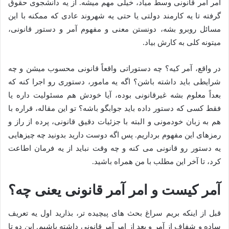
امر آمر قانونی وسط میاد، خیلی مهم میشه. از یه دانشجوی حقوق
گرفته تا یه کارمند دولتی یا حتی یه شهروند عادی که ممکنه با این
مسائل روبرو بشه، دونستن معنی و مفهوم آمر و دستور قانونی،
میتونه کلی به کارش بیاد.
در واقع، آمر کیه؟ چه دستوراتی واقعاً قانونی محسوب میشن و چه
شرایطی باید داشته باشن؟ اگه یه مامور، دستوری رو اجرا کنه که
بعداً معلوم بشه غیرقانونی بوده، آیا خودش هم مسئولیت داره یا
فقط کسی که دستور داده باید جوابگو باشه؟ تو این مقاله، قراره با
هم به زبان خودمونی و البته با جزئیات دقیق قانونی، پرده از راز و
رمزهای این مفهوم برداریم. پس اگه دوست دارید بدونید چه چیزهایی
یه دستور رو قانونی می کنه و چه وقت نباید از یه فرمان اطاعت
کرد، تا آخر این مطلب با من همراه باشید.
آمر کیست و امر آمر قانونی یعنی چه؟
قبل از اینکه بریم سراغ بحث های پیچیده تر، بذارید اول یه تعریف
ساده و شفاف از آمر و بعد از امر آمر قانونی داشته باشیم. این دو تا