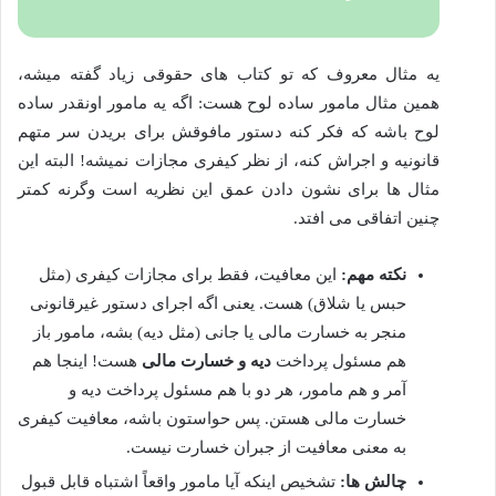
یه مثال معروف که تو کتاب های حقوقی زیاد گفته میشه،
همین مثال مامور ساده لوح هست: اگه یه مامور اونقدر ساده
لوح باشه که فکر کنه دستور مافوقش برای بریدن سر متهم
قانونیه و اجراش کنه، از نظر کیفری مجازات نمیشه! البته این
مثال ها برای نشون دادن عمق این نظریه است وگرنه کمتر
چنین اتفاقی می افتد.
نکته مهم:
این معافیت، فقط برای مجازات کیفری (مثل
حبس یا شلاق) هست. یعنی اگه اجرای دستور غیرقانونی
منجر به خسارت مالی یا جانی (مثل دیه) بشه، مامور باز
هم مسئول پرداخت
دیه و خسارت مالی
هست! اینجا هم
آمر و هم مامور، هر دو با هم مسئول پرداخت دیه و
خسارت مالی هستن. پس حواستون باشه، معافیت کیفری
به معنی معافیت از جبران خسارت نیست.
چالش ها:
تشخیص اینکه آیا مامور واقعاً اشتباه قابل قبول