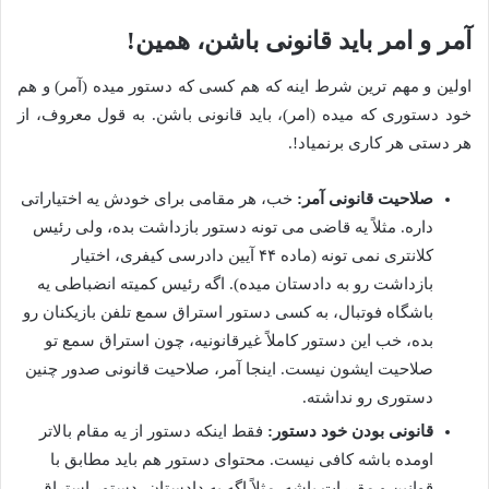
آمر و امر باید قانونی باشن، همین!
اولین و مهم ترین شرط اینه که هم کسی که دستور میده (آمر) و هم
خود دستوری که میده (امر)، باید قانونی باشن. به قول معروف، از
هر دستی هر کاری برنمیاد!.
صلاحیت قانونی آمر:
خب، هر مقامی برای خودش یه اختیاراتی
داره. مثلاً یه قاضی می تونه دستور بازداشت بده، ولی رئیس
کلانتری نمی تونه (ماده ۴۴ آیین دادرسی کیفری، اختیار
بازداشت رو به دادستان میده). اگه رئیس کمیته انضباطی یه
باشگاه فوتبال، به کسی دستور استراق سمع تلفن بازیکنان رو
بده، خب این دستور کاملاً غیرقانونیه، چون استراق سمع تو
صلاحیت ایشون نیست. اینجا آمر، صلاحیت قانونی صدور چنین
دستوری رو نداشته.
قانونی بودن خود دستور:
فقط اینکه دستور از یه مقام بالاتر
اومده باشه کافی نیست. محتوای دستور هم باید مطابق با
قوانین و مقررات باشه. مثلاً اگه یه دادستان، دستور استراق