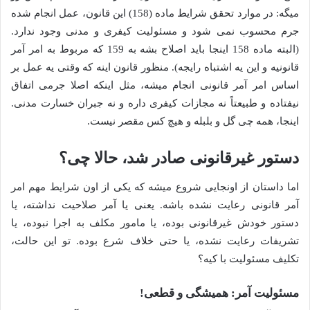
میگه: در موارد تحقق شرایط ماده (158) این قانون، عمل انجام شده
جرم محسوب نمی شود و مسئولیت کیفری و مدنی وجود ندارد.
(البته ماده 158 اینجا باید اصلاح بشه به 159 که مربوط به امر آمر
قانونیه و این یه اشتباه رایجه). منظور قانون اینه که وقتی یه عمل بر
اساس امر آمر قانونی انجام میشه، مثل اینکه اصلا جرمی اتفاق
نیفتاده و طبیعتاً نه مجازات کیفری داره و نه جبران خسارت مدنی.
اینجا، همه چی گل و بلبله و هیچ کس مقصر نیست.
دستور غیرقانونی صادر شد، حالا چی؟
اما داستان از اونجایی شروع میشه که یکی از اون شرایط مهم امر
آمر قانونی رعایت نشده باشه. یعنی یا آمر صلاحیت نداشته، یا
دستور خودش غیرقانونی بوده، یا مامور مکلف به اجرا نبوده، یا
تشریفات رعایت نشده، یا حتی خلاف شرع بوده. تو این حالت،
تکلیف مسئولیت با کیه؟
مسئولیت آمر: همیشگی و قطعی!