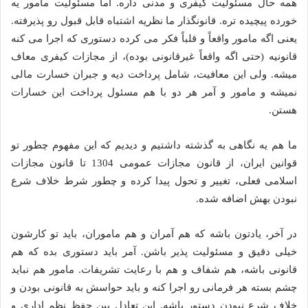
همه حال مسئولیت کیفری و مدنی داره. اما مسئولیت مامور یه
خورده پیچیده تره. قانونگذار ما نظریه اشتباه قابل قبول رو پذیرفته.
یعنی اگه مامور واقعاً و قلباً فکر می کرده دستوری که اجرا می کنه
قانونیه (حتی اگه واقعاً غیرقانونی بوده)، از مجازات کیفری معاف
میشه. ولی این معافیت، شامل پرداخت دیه و جبران خسارت مالی
نمیشه و مامور و آمر هر دو با هم مسئول پرداخت این خسارات
هستن.
ما هم یه نگاهی به گذشته داشتیم و دیدیم که این مفهوم چطور تو
قوانین ایران، از قانون مجازات عمومی 1304 تا قانون مجازات
اسلامی فعلی، تغییر و تحول پیدا کرده و چطور شرط خلاف شرع
نبودن بهش اضافه شده.
در آخر، یادتون باشه که هم آمران و هم ماموران، باید تو کارشون
خیلی دقیق و مسئولیت پذیر باشن. آمر باید دستوری بده که هم
قانونی باشه، هم شفاف و هم با رعایت تشریفات. مامور هم نباید
چشم بسته هر فرمانی رو اجرا کنه و باید حواسش به قانونی بودن و
خلاف شرع نبودن دستور باشه. این تعادل بین حفظ نظم اداری و