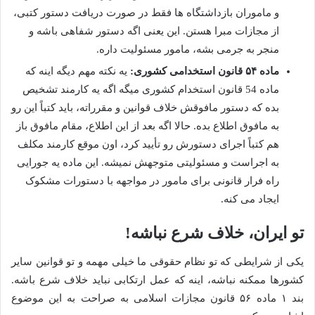
و ماموران بازداشتگاه ها فقط در صورت دریافت دستور کتبی،
از مجازات مبرا هستن. این یعنی اگه دستور شفاهی باشه و
منجر به جرمی بشه، مامور مسئولیت داره.
ماده ۵۴ قانون استخدامی کشوری:
یه نکته مهم دیگه اینه که
ماده 54 قانون استخدام کشوری میگه اگه یه کارمند تشخیص
بده که دستور مافوقش خلاف قوانین و مقرراته، باید کتباً این رو
به مافوق اطلاع بده. حالا اگه بعد از این اطلاع، مقام مافوق باز
هم کتباً اجرای دستورش رو تأیید کرد، اون موقع کارمند مکلف
به اجراست و مسئولیتی متوجهش نمیشه. این ماده یه جورایی
راه فرار قانونی برای مامور در مواجهه با دستورات مشکوک
ایجاد می کنه.
تو ایران، خلاف شرع نباشه!
یکی از شرایطی که تو نظام حقوقی ما خیلی مهمه و تو قوانین سایر
کشورها ممکنه نباشه، اینه که عمل ارتکابی نباید خلاف شرع باشه.
بند ۱ ماده ۵۶ قانون مجازات اسلامی به صراحت به این موضوع