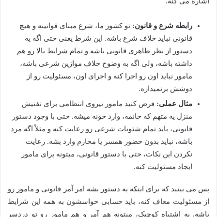
اشاره می کنه.
رابطه شرع و قانون:
تو کشور ما، شرع مبنای قوانینه و هیچ
قانونی نباید خلاف شرع باشه. این شرط یعنی حتی اگه یه
دستور از نظر ظاهری قانونی باشه و تمام شرایط بالا رو هم
داشته باشه، ولی اگه به وضوح خلاف موازین شرعی باشه،
مامور نباید اون رو اجرا کنه و اجرای اون، مسئولیت رو از
دوشش برنمیداره.
مثال عملی:
فرض کنید مامور نیروی انتظامی برای تفتیش
منزل یه متهم که خانمه، وارد خونه میشه. حتی با وجود دستور
قانونی، باید تمام شئونات شرعی رو رعایت کنه و مثلاً اگه مرد
باشه، نباید بدون حضور همسر یا محارم وارد بشه. رعایت
نکردن این نکات، حتی با دستور قانونی، میتونه برای مامور
ایجاد مسئولیت کنه.
پس می بینید که برای اینکه یه دستور بشه امر آمر قانونی و مامور رو
از مسئولیت معاف کنه، باید حسابی حواسشون به همه این شرایط
باشه. یه اشتباه کوچیک، میتونه هم آمر و هم مامور رو تو دردسر