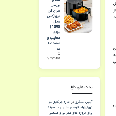
ل
بررسی
ز
سرخ کن
تیوارکس
د
مدل
1098 |
مزایا،
معایب و
مشخصا
ی
ت
ه
18/05/1404
ی
بحث های داغ
آبتین لشگری
در
اجاره جرثقیل در
م
تهران|راهکارهای مقرون به صرفه
برای پروژه های عمرانی و صنعتی