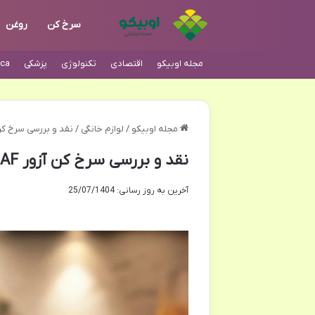
سرخ کن
روغن
مجله اوبیکو
اقتصادی
تکنولوژی
پزشکی
ca
مجله اوبیکو
/
لوازم خانگی
/
نقد و بررسی سرخ کن آزور AZ-415AF | مشخصات،
نقد و بررسی سرخ کن آزور AZ-415AF | مشخصات، مزایا و معایب
آخرین به روز رسانی: 25/07/1404