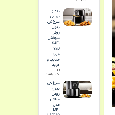
نقد و
بررسی
سرخ کن
بدون
روغن
سوناشی
SAF-
320:
مزایا،
معایب و
خرید
21/07/1404
سرخ کن
بدون
روغن
مباشی
مدل
ME-