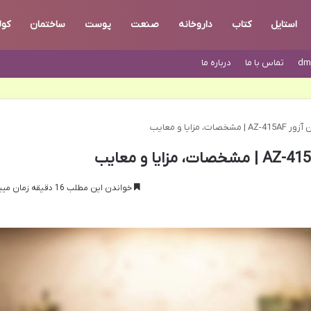
استایل
کتاب
داروخانه
صنعت
پوست
ساختمان
کول
dm
تماس با ما
درباره ما
 مزایا و معایب
خواندن این مطلب 16 دقیقه زمان میبرد