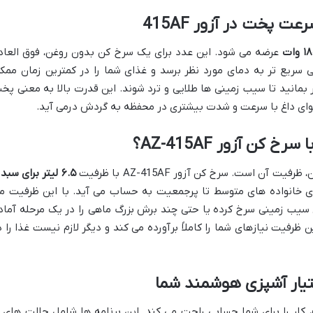
 پخت در آزور 415AF
 وات
عرضه می شود. این عدد برای یک سرخ کن بدون روغن، فوق العاد
ی سریع تر به دمای مورد نظر برسد و غذای شما را در کمترین زمان ممک
بمانید تا سیب زمینی ها طلایی و ترد شوند. این قدرت بالا به معنی پخ
ای داغ با سرعت و شدت بیشتری در محفظه به گردش درمی آید.
کن آزور AZ-415AF؟
آن است. سرخ کن آزور AZ-415AF با ظرفیت
۶.۵ لیتر برای سبد
رای خانواده های متوسط تا پرجمعیت به حساب می آید. با این ظرفیت م
ی سیب زمینی سرخ کرده یا حتی چند برش بزرگ ماهی را در یک مرحله آماد
 ۴ تا ۶ نفره هستید، این ظرفیت نیازهای شما را کاملاً برآورده می کند و دیگر لازم نیست غذا را 
تیار آشپزی هوشمند شما
، کار را برای شما حسابی راحت می کند. این برنامه ها شامل حالت های ا