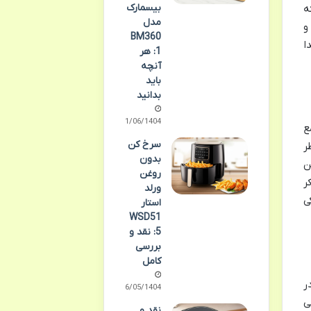
بیسمارک
ه
مدل
و
BM360
ا
1: هر
آنچه
باید
بدانید
31/06/1404
جمع
سرخ کن
ر
بدون
 کن
روغن
ر
ورلد
ی
استار
WSD51
5: نقد و
بررسی
کامل
در
26/05/1404
ی
نقد و