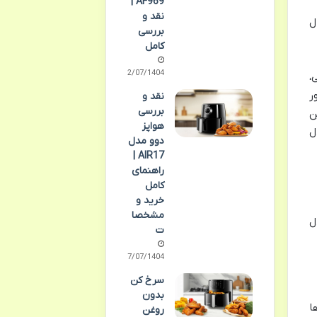
AF969 |
نقد و
ال
بررسی
کامل
12/07/1404
،
ر
نقد و
بررسی
ن
هواپز
ل
دوو مدل
AIR17 |
راهنمای
کامل
خرید و
مشخصا
ل
ت
07/07/1404
سرخ کن
بدون
ا
روغن