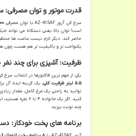
قدرت موتور و توان مصرفی: سرعت
سرخ کن آزور AZ-415AF با توان مصرفی
۱۸۰۰
است! توان بالا یعنی دستگاه می تواند خیل
حاضر کند. دیگر لازم نیست ساعت ها منتظر 
یکنواخت تر و باکیفیت تر هم هست، چون هو
ظرفیت: آشپزی برای چند نفر با سرخ 
یکی از مهم ترین فاکتورها در انتخاب سرخ کن، ظرفیت 
۵.۵ لیتر ظرفیت کلی
، یک گزینه ایده آل ب
توانید به راحتی یک مرغ کامل، مقدار زیاد
کنید. اگر یک خانواده
چند نوبت بپزید.
برنامه های پخت خودکار: دس
آزور AZ-415AF با
۸ برنامه پخت اتوماتیک