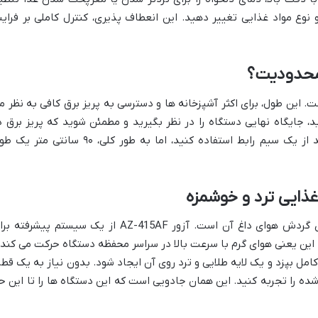
وع مواد غذایی تغییر دهید. این انعطاف پذیری، کنترل کاملی بر فراین
 محدودیت؟
. این طول، برای اکثر آشپزخانه ها و دسترسی به پریز برق کافی به نظر م
، جایگاه نهایی دستگاه را در نظر بگیرید و مطمئن شوید که پریز برق د
فاصله مناسبی قرار دارد. شاید مجبور شوید از یک سیم رابط استفاده کنید، اما به طور کلی، ۹۰ سانتی مت
غذایی ترد و خوشمزه
قلب تپنده هر سرخ کن بدون روغن، فناوری گردش هوای داغ آن است. آزور AZ-415AF از یک سیستم پیشرفته
ی کند. این یعنی هوای گرم با سرعت بالا در سراسر محفظه دستگاه حرکت می کند 
ل بپزد و یک لایه طلایی و ترد روی آن ایجاد شود. بدون نیاز به یک قطر
ه را تجربه کنید. این همان جادویی است که این دستگاه ها را تا این ح