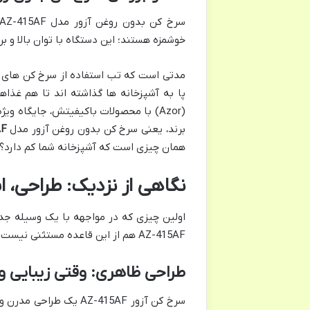
خوشمزه هستند؛ این دستگاه با توان بالا و ب
مدتی است که تب استفاده از سرخ کن های ب
پا به آشپزخانه ها گذاشته اند تا هم غذاها 
(Azor) با محصولات باکیفیتش، جایگاه وی
برند، یعنی سرخ کن بدون روغن آزور مدل
AF
همان چیزی است که آشپزخانه شما کم دارد؟ ب
نگاهی از نزدیک: طراحی، ابعاد
اولین چیزی که در مواجهه با یک وسیله ج
AZ-415AF هم از این قاعده مستثنی نیست و باید ببینیم از این نظر چه نمره ای می گیرد.
طراحی ظاهری: وقتی زیبایی 
سرخ کن آزور AZ-415AF ی