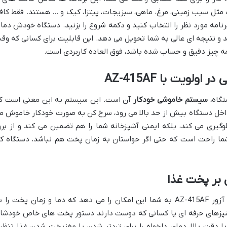
ل سیب زمینی، مرغ، ماهی، سبزیجات، پیتزا، کیک و … هستند. فقط کاف
نامه مورد نظر را انتخاب کنید و دکمه شروع را بزنید. دستگاه خودش دما 
 و نتیجه ای عالی به شما تحویل می دهد. این قابلیت برای کسانی که وق
مه چیز دقیق و حساب شده باشد، فوق العاده کاربردی است.
لویت با AZ-415AF
تگاه،
سیستم خاموشی خودکار
آن است. این سیستم به این معنی است ک
داخل دستگاه بیش از حد بالا می رود، سرخ کن به صورت خودکار خاموش م
وگیری می کند، بلکه ایمنی آشپزخانه شما را هم تضمین می کند و از برو
ما راحت است که حتی اگر حواستان به زمان پخت هم نباشد، دستگاه کا
 بر پخت غذا
علاوه بر برنامه های پخت خودکار، سرخ کن آزور AZ-415AF به شما این امکان را می دهد که دما و زمان پخت را
آشپزهای حرفه ای یا کسانی که دوست دارند دستور پخت های خاص خودشا
با دقت بالا، دمای دلخواه را برای تردتر شدن یا مغزپخت شدن غذا تنظی