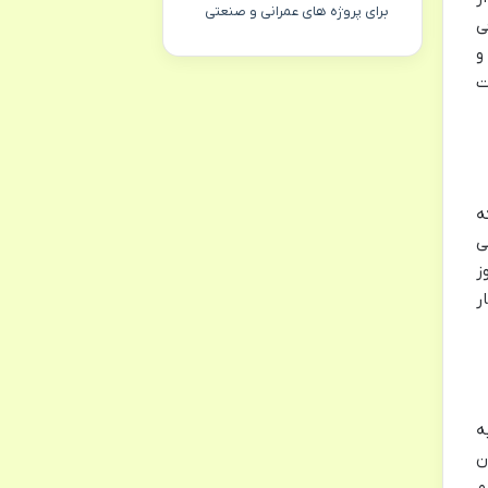
برای پروژه های عمرانی و صنعتی
ی
و
ت
ه
ی
ز
ر
 به
ن
م