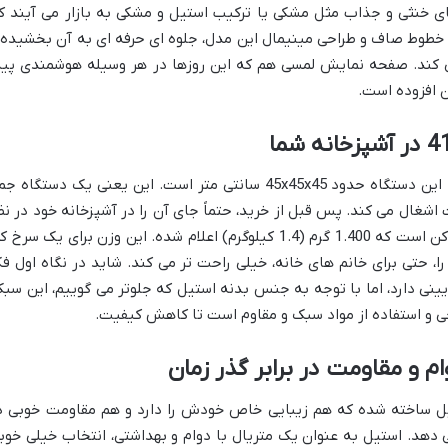
ای خنثی و جذاب مثل مشکی یا ترکیب استیل و مشکی به بازار می آیند ک
 خطوط صاف و طراحی مینیمال این مدل، جلوه ای حرفه ای به آن بخشیده 
 کند. صفحه نمایش لمسی هم که این روزها در هر وسیله هوشمندی پید
ن افزوده است.
بر اساس اطلاعاتی که در دست داریم، ابعاد این دستگاه حدود 45x45x45 سانتی متر است. این یعنی یک دستگاه 
غال می کند. پس قبل از خرید، حتماً جای آن را در آشپزخانه خود در نظ
بگیرید. اما نکته جالب توجه، وزن این سرخ کن است که 1.400 گرم (1.4 کیلوگرم) اعلام شده. این وزن برای یک سرخ
 حتی برای خانم های خانه، خیلی راحت تر می کند. شاید در نگاه اول فک
نی دارد، اما با توجه به جنس بدنه استیل که جلوتر می گوییم، این سبک
ی و استفاده از مواد سبک و مقاوم است تا کاهش کیفیت.
 و مقاومت در برابر گذر زمان
ن آزور مدل AZ-415AF از استیل ساخته شده که هم زیبایی خاص خودش را دارد و هم مقاومت خوبی 
دهد. استیل به عنوان یک متریال با دوام و بهداشتی، انتخاب خیلی خوب