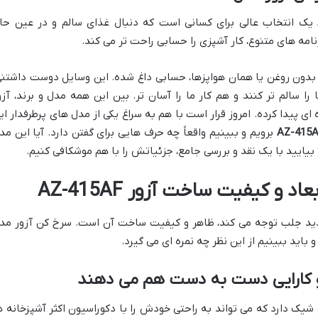
سرخ کن بدون روغن آزور مدل AZ-415AF یک انتخاب عالی برای کسانی است که دنبال غذای سالم و در عین ح
رنامه های متنوع، کار آشپزی را حسابی راحت تر می کند.
دون روغن یا همان هواپزها، حسابی داغ شده. این وسایل دوست داشتنی
را سالم تر کنند و هم کار ما را آسان تر. بین این همه مدل و برند، آزو
ژه ای پیدا کرده. امروز قرار است با هم به سراغ یکی از مدل های پرطرفدار ای
AZ-415
برویم و ببینیم واقعاً چه حرف هایی برای گفتن دارد. آیا این مد
یایید با یک نقد و بررسی جامع، جزئیاتش را با هم موشکافی کنیم.
 و کیفیت ساخت آزور AZ-415AF
دید جلب توجه می کند، ظاهر و کیفیت ساخت آن است. سرخ کن آزور مد
و کارایی دست به دست هم می دهند
ک طراحی مدرن و شیک دارد که می تواند به راحتی خودش را با دکوراسیون اکثر آشپزخانه ه