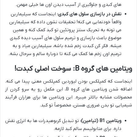
های کبدی و جلوگیری از آسیب دیدن اون ها خیلی مهمن.
نقش در بازسازی سلول های کبدی:
اینجاست که سیلیمارین
واقعاً خودنمایی می کنه! تحقیقات نشون داده که سیلیمارین
می تونه به تحریک سنتز پروتئین تو کبد کمک کنه و همین
موضوع باعث بازسازی و ترمیم سلول های آسیب دیده کبدی
میشه. فکر کن کبدت زخم شده باشه، سیلیمارین میاد و به
ترمیم اون زخم ها کمک می کنه تا دوباره سالم و سرحال بشه.
ویتامین های گروه B: سوخت اصلی کبدت!
اینجاست که کمپلکس بودن لیوردین کمپلکس معنی پیدا می کنه.
اضافه شدن ویتامین های گروه B، این مکمل رو یه سرو گردن از
محصولات مشابه بالاتر میبره. این ویتامین ها برای هزاران فرآیند
شیمیایی تو بدن ضروری هستن، مخصوصاً تو کبد.
ویتامین B1 (تیامین):
تو تبدیل کربوهیدرات ها به انرژی نقش
داره. برای متابولیسم سالم کبد لازمه.