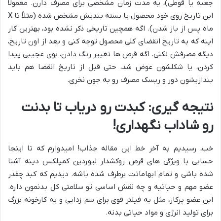
جعبه یا قوطی)، یه مدت زمان مشخصی برای مصرف دارن. معمولاً
این تاریخ روی خود محصول یا بسته بندیش مشخص شده (مثلاً تا X
ماه پس از باز شدن). اگه همچین تاریخی ذکر نشده بود، بهترین کار
اینه که به تاریخ انقضای کلی محصول توجه کنی و بعد از اون تاریخ،
دیگه مصرفش نکنی. اگه قرص ها تغییر رنگ دادن، بوی عجیبی پیدا
کردن، یا شکلشون عوض شد، حتی قبل از تاریخ انقضا هم باید
بندازیشون دور و ریسک مصرف رو به جون نخری.
نتیجه گیری: کبدت رو دریاب تا بدنت
رو شاداب نگهداری!
خب، رسیدیم به آخر خط این مقاله جذاب! امیدوارم که تا اینجا
حسابی با ویژگی های قرص روکشدار لیوردین کمپلکس دینه آشنا
شده باشی و تمام ابهاماتت برطرف شده باشه. دیدیم که کبد چقدر
عضو مهم و حیاتیه و چه نقش اساسی تو سلامتی کل بدنمون داره.
این عضو پرکار، مثل یه فیلتر قوی برای سم زدایی و یه کارخونه بزرگ
برای تولید انرژی و مواد حیاتی بدنه.