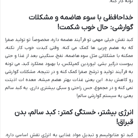
تونه کار کنه.
خداحافظی با سوء هاضمه و مشکلات
گوارشی: حال خوب شکمت!
کبد نقش خیلی مهمی تو فرآیند هضمه داره، مخصوصاً تو تولید صفرا
که به هضم چربی ها کمک می کنه. وقتی کبدت خوب کار نکنه،
ممکنه با مشکلاتی مثل سوء هاضمه، نفخ، سنگینی بعد از غذا و حتی
یبوست درگیر بشی. لیوردین کمپلکس، با بهبود عملکرد کبد، می تونه
به فرآیند تولید و ترشح صفرا کمک کنه و در نتیجه، مشکلات گوارشی
رو کاهش بده. این یعنی غذات بهتر هضم میشه، معده ات اذیتت
نمی کنه و در مجموع، حس راحتی و سبکی بیشتری داری. یه کبد سالم
یعنی یه سیستم گوارشی سالم!
انرژی بیشتر، خستگی کمتر: کبد سالم، بدن
قبراق!
کبد تو متابولیسم و تبدیل مواد غذایی به انرژی نقش اساسی داره.