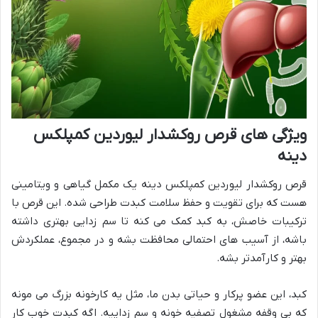
ویژگی های قرص روکشدار لیوردین کمپلکس
دینه
قرص روکشدار لیوردین کمپلکس دینه یک مکمل گیاهی و ویتامینی
هست که برای تقویت و حفظ سلامت کبدت طراحی شده. این قرص با
ترکیبات خاصش، به کبد کمک می کنه تا سم زدایی بهتری داشته
باشه، از آسیب های احتمالی محافظت بشه و در مجموع، عملکردش
بهتر و کارآمدتر بشه.
کبد، این عضو پرکار و حیاتی بدن ما، مثل یه کارخونه بزرگ می مونه
که بی وقفه مشغول تصفیه خونه و سم زداییه. اگه کبدت خوب کار