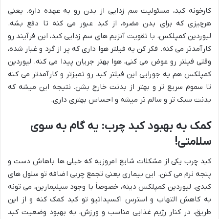
کارخونه کبد، مسئولیت سم زدایی از بدن رو به عهده داره. یعنی
هرچیزی که برای بدن مضره، از کبد عبور می کنه تا دفع بشه.
لیوردین کمپلکس، با تقویت آنزیم های سم زدایی کبد، این فرآیند رو
کارآمدتر می کنه. فکر کن یه فیلتر هوا داری که پر از گرد و غبار شده،
وقتی فیلتر رو عوض می کنی، هوا بهتر جریان پیدا می کنه. لیوردین
کمپلکس هم یه جورایی این فیلتر کبد رو تمیزتر و کارآمدتر می کنه
تا سموم سریع تر و بهتر از بدنت خارج بشن. نتیجه این میشه که
بدنت سبک تر و سالم تر میشه و احساس بهتری داری.
کمک به بهبود کبد چرب: یه گام به سوی
سلامتی!
کبد چرب یکی از مشکلات شایع امروزیه که خیلی ها باهاش دست و
پنجه نرم می کنن. این بیماری یعنی تجمع چربی اضافه تو سلول های
کبدی. لیوردین کمپلکس دینه، خصوصاً با وجود سیلیمارین، می تونه
به کاهش التهاب و استرس اکسیداتیو تو کبد کمک کنه و از این
طریق، در کنار رژیم غذایی مناسب و ورزش، به بهبود وضعیت کبد