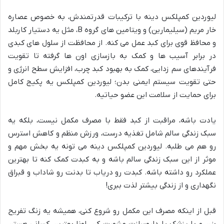
لیوردین کمپلکس دینه با ترکیبات قدرتمندش، به خصوص عصاره
خار مریم (سیلیمارین) و ویتامین های گروه B، مثل یه دستیار کاربلد
و محافظ قوی برای کبد عمل می کنه. از محافظت از سلول های کبدی
در برابر آسیب ها و کمک به بازسازی اون ها گرفته تا تقویت
فرآیندهای سم زدایی، کمک به بهبود کبد چرب، افزایش سطح انرژی و
حتی تقویت سیستم ایمنی بدن؛ لیوردین کمپلکس یه پکیج کامل
برای حمایت از سلامت این عضو حیاتیه.
یادت باشه، مراقبت از کبد فقط با مصرف مکمل نیست، بلکه یه
سبک زندگی سالم شامل تغذیه درست، ورزش منظم و کاهش استرس
رو هم می طلبه. لیوردین کمپلکس دینه می تونه یه بخش مهم و
موثر از این سبک زندگی سالم باشه و به کبدت کمک کنه تا بهترین
عملکرد رو داشته باشه. کبدت رو دریاب تا بدنت رو شاداب و قبراق
نگهداری و از زندگی بیشتر لذت ببری!
قبل از اینکه مصرف این مکمل رو شروع کنی، همیشه یه زنگ تفریح
بزن و با پزشک یا داروسازت مشورت کن. اونا بهترین کسانی هستن