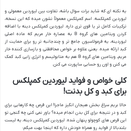
یه نکته ای که شاید برات سوال باشه، تفاوت بین لیوردین معمولی و
لیوردین کمپلکسه. اسم کمپلکس معمولاً نشون میده که این نسخه،
ترکیبات کامل تر یا قوی تری داره. لیوردین کمپلکس دینه با اضافه
کردن ویتامین های گروه B به عصاره خار مریم که ماده اصلی
لیوردینه، یه فرمولاسیون جامع تر و چندجانبه تر رو برای حمایت از
کبد ارائه میده. یعنی علاوه بر خواص محافظتی و بازسازی کننده خار
مریم، ویتامین های گروه B هم به متابولیسم و انرژی زایی کبد کمک
می کنن و اون رو حسابی ساپورت می کنن.
کلی خواص و فواید لیوردین کمپلکس
برای کبد و کل بدنت!
حالا بریم سراغ بخش هیجان انگیز ماجرا! این قرص چه کارهایی برای
کبد و در نتیجه برای کل بدن انجام میده؟ باور نمی کنی چه گنجی تو
این قرص های کوچولو پنهان شده. لیوردین کمپلکس دینه، یه لیست
بلندبالا از فواید رو همراه خودش داره که اینجا بهت میگم: