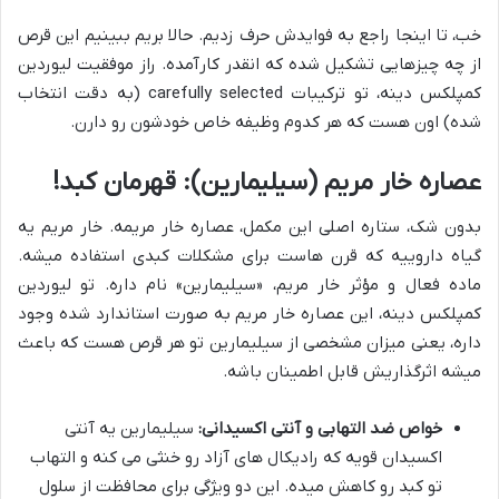
خب، تا اینجا راجع به فوایدش حرف زدیم. حالا بریم ببینیم این قرص
از چه چیزهایی تشکیل شده که انقدر کارآمده. راز موفقیت لیوردین
کمپلکس دینه، تو ترکیبات carefully selected (به دقت انتخاب
شده) اون هست که هر کدوم وظیفه خاص خودشون رو دارن.
عصاره خار مریم (سیلیمارین): قهرمان کبد!
بدون شک، ستاره اصلی این مکمل، عصاره خار مریمه. خار مریم یه
گیاه داروییه که قرن هاست برای مشکلات کبدی استفاده میشه.
ماده فعال و مؤثر خار مریم، «سیلیمارین» نام داره. تو لیوردین
کمپلکس دینه، این عصاره خار مریم به صورت استاندارد شده وجود
داره، یعنی میزان مشخصی از سیلیمارین تو هر قرص هست که باعث
میشه اثرگذاریش قابل اطمینان باشه.
خواص ضد التهابی و آنتی اکسیدانی:
سیلیمارین یه آنتی
اکسیدان قویه که رادیکال های آزاد رو خنثی می کنه و التهاب
تو کبد رو کاهش میده. این دو ویژگی برای محافظت از سلول