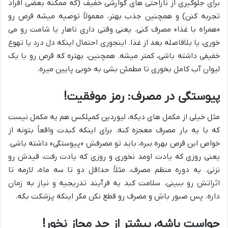
برای جلوگیری از ناراحتی های گوارشی خفیف (که ممکنه بعضی افراد
تجربه کنن) و همچنین جذب بهتر، معمولاً توصیه میشه قرص رو
«همراه با غذا» مصرف کنی. یعنی وقتی داری ناهار یا شامت رو می
خوری، یا بلافاصله بعد از غذا. اینجوری احتمال اینکه دل درد یا تهوع
خفیفی داشته باشی، کمتر میشه. همچنین، بهتره که قرص رو با یک
لیوان آب کامل بخوری تا مطمئن بشی به خوبی پایین میره.
پیوستگی در مصرف: رمز موفقیت!
مثل خیلی از مکمل های دیگه، لیوردین کمپلکس هم یه مکمل نیست
که با یه بار مصرف معجزه کنه. برای اینکه کبدت واقعاً بتونه از
خواص این قرص بهره ببره، باید تو مصرفش «پیوستگی» داشته باشی.
یعنی روزی که یادت اومد نخوری و روزی که یادت رفت، قیدش رو
نزنی. یه دوره منظم مصرف، مثلاً حداقل دو تا سه ماه، لازمه تا
اثراتش رو ببینی. سلامت کبد یه فرآیند تدریجیه و نیاز به زمان
داره. پس صبور باش و مصرف رو قطع نکن مگر اینکه پزشکت بگه.
حواست باشه، بیشتر از حد مجاز نخور!