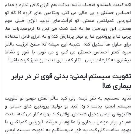
اگه کبدت خسته و ضعیف باشه، بدنت هم انرژی کافی نداره و مدام
احساس خستگی و بی حالی می کنی. ویتامین های گروه B که تو
لیوردین کمپلکس هستن، تو فرآیندهای تولید انرژی خیلی مهم
هستن. این ویتامین ها به کبد کمک می کنن تا کربوهیدرات ها،
چربی ها و پروتئین ها رو بهتر پردازش کنه و به انرژی قابل استفاده
برای سلول ها تبدیل کنه. نتیجه این میشه که سطح انرژیت بالاتر
میره، کمتر احساس خستگی می کنی و می تونی با شور و نشاط
بیشتری به کارهات برسی. انگار که باتری بدنت رو شارژ کرده باشی!
تقویت سیستم ایمنی: بدنی قوی تر در برابر
بیماری ها!
شاید مستقیم به نظر نرسه، ولی کبد سالم نقش مهمی تو تقویت
سیستم ایمنی بدنت داره. کبد تو تولید پروتئین های حیاتی و
فاکتورهای ایمنی دخیل هستش. وقتی کبد بهینه کار می کنه، بدنت
هم در برابر عوامل بیماری زا مقاوم تر میشه. لیوردین کمپلکس با
بهبود سلامت کلی کبد، به طور غیرمستقیم به تقویت سیستم ایمنی