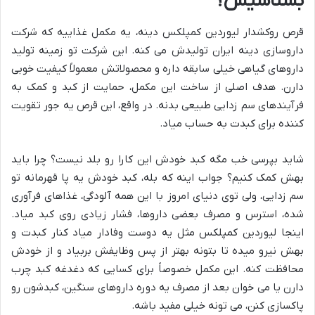
بشناسیش؟
قرص روکشدار لیوردین کمپلکس دینه، یه مکمل غذاییه که شرکت
داروسازی دینه ایران تولیدش می کنه. این شرکت تو زمینه تولید
داروهای گیاهی خیلی سابقه داره و محصولاتش معمولاً کیفیت خوبی
دارن. هدف اصلی از ساخت این مکمل، حمایت از کبد و کمک به
فرآیندهای سم زدایی طبیعی بدنه. در واقع، این قرص یه جور تقویت
کننده برای کبدت به حساب میاد.
شاید بپرسی خب مگه کبد خودش این کارا رو بلد نیست؟ چرا باید
بهش کمک کنیم؟ جواب اینه که بله، کبد خودش یه پا قهرمانه تو
سم زدایی، ولی توی دنیای امروز با این همه آلودگی، غذاهای فرآوری
شده، استرس و مصرف بعضی داروها، فشار زیادی روی کبد میاد.
اینجا لیوردین کمپلکس مثل یه دوست وفادار میاد کنار کبدت و
بهش نیرو میده تا بتونه بهتر از پس وظایفش بربیاد و از خودش
محافظت کنه. این مکمل خصوصاً برای کسایی که دغدغه کبد چرب
دارن یا می خوان بعد از مصرف یه دوره داروهای سنگین، کبدشون رو
پاکسازی کنن، می تونه خیلی مفید باشه.