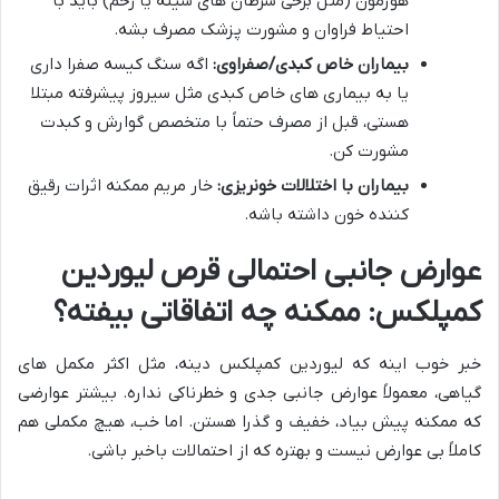
هورمون (مثل برخی سرطان های سینه یا رحم) باید با
احتیاط فراوان و مشورت پزشک مصرف بشه.
بیماران خاص کبدی/صفراوی:
اگه سنگ کیسه صفرا داری
یا به بیماری های خاص کبدی مثل سیروز پیشرفته مبتلا
هستی، قبل از مصرف حتماً با متخصص گوارش و کبدت
مشورت کن.
بیماران با اختلالات خونریزی:
خار مریم ممکنه اثرات رقیق
کننده خون داشته باشه.
عوارض جانبی احتمالی قرص لیوردین
کمپلکس: ممکنه چه اتفاقاتی بیفته؟
خبر خوب اینه که لیوردین کمپلکس دینه، مثل اکثر مکمل های
گیاهی، معمولاً عوارض جانبی جدی و خطرناکی نداره. بیشتر عوارضی
که ممکنه پیش بیاد، خفیف و گذرا هستن. اما خب، هیچ مکملی هم
کاملاً بی عوارض نیست و بهتره که از احتمالات باخبر باشی.