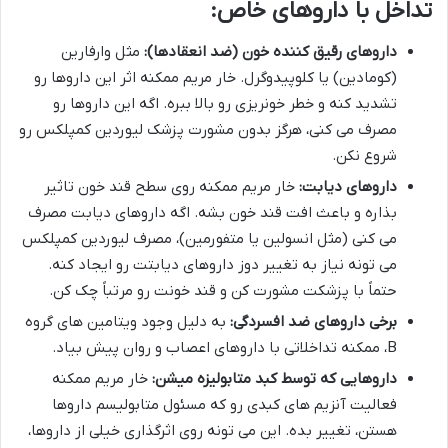
تداخل با داروهای خاص:
داروهای رقیق کننده خون (ضد انعقادها):
مثل وارفارین
(کومادین) یا کلوپیدوگرل. خار مریم ممکنه اثر این داروها رو
تشدید کنه و خطر خونریزی رو بالا ببره. اگه این داروها رو
مصرف می کنی، هرگز بدون مشورت پزشک لیوردین کمپلکس رو
شروع نکن.
داروهای دیابت:
خار مریم ممکنه روی سطح قند خون تاثیر
بذاره و باعث افت قند خون بشه. اگه داروهای دیابت مصرف
می کنی (مثل انسولین یا متفورمین)، مصرف لیوردین کمپلکس
می تونه نیاز به تغییر دوز داروهای دیابتت رو ایجاد کنه.
حتماً با پزشکت مشورت کن و قند خونت رو مرتباً چک کن.
برخی داروهای ضد افسردگی:
به دلیل وجود ویتامین های گروه
B، ممکنه تداخلاتی با داروهای اعصاب و روان پیش بیاد.
داروهایی که توسط کبد متابولیزه میشن:
خار مریم ممکنه
فعالیت آنزیم های کبدی رو که مسئول متابولیسم داروها
هستن، تغییر بده. این می تونه روی اثرگذاری خیلی از داروها،