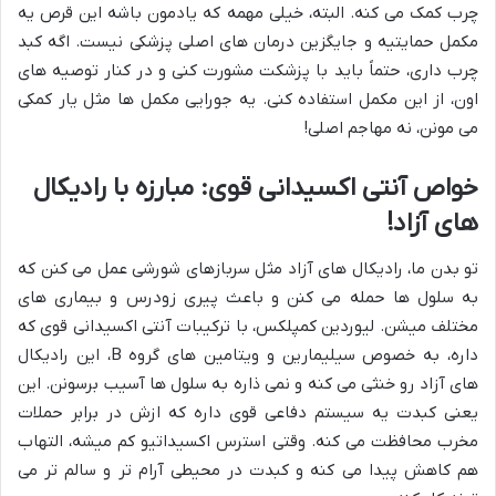
چرب کمک می کنه. البته، خیلی مهمه که یادمون باشه این قرص یه
مکمل حمایتیه و جایگزین درمان های اصلی پزشکی نیست. اگه کبد
چرب داری، حتماً باید با پزشکت مشورت کنی و در کنار توصیه های
اون، از این مکمل استفاده کنی. یه جورایی مکمل ها مثل یار کمکی
می مونن، نه مهاجم اصلی!
خواص آنتی اکسیدانی قوی: مبارزه با رادیکال
های آزاد!
تو بدن ما، رادیکال های آزاد مثل سربازهای شورشی عمل می کنن که
به سلول ها حمله می کنن و باعث پیری زودرس و بیماری های
مختلف میشن. لیوردین کمپلکس، با ترکیبات آنتی اکسیدانی قوی که
داره، به خصوص سیلیمارین و ویتامین های گروه B، این رادیکال
های آزاد رو خنثی می کنه و نمی ذاره به سلول ها آسیب برسونن. این
یعنی کبدت یه سیستم دفاعی قوی داره که ازش در برابر حملات
مخرب محافظت می کنه. وقتی استرس اکسیداتیو کم میشه، التهاب
هم کاهش پیدا می کنه و کبدت در محیطی آرام تر و سالم تر می