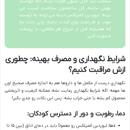
سلامت کبد مثل ستون فقرات بدنه، اگه حواست
بهش نباشه، کل ساختمون سلامتت آسیب می
بینه. لیوردین کمپلکس دینه می تونه یه دوست
خوب و قدرتمند برای کبدت باشه، ولی یادت نره
که همیشه قبل از شروع هر مکملی، با پزشکت
مشورت کنی.
شرایط نگهداری و مصرف بهینه: چطوری
ازش مراقبت کنیم؟
نگهداری درست از مکمل ها و داروها هم به اندازه مصرف صحیح اون
ها مهمه. اگه شرایط نگهداری رعایت نشه، ممکنه کیفیت و اثربخشی
محصول کم بشه یا حتی خراب بشه. پس این نکات رو جدی بگیر!
دما، رطوبت و دور از دسترس کودکان:
دما:
لیوردین کمپلکس رو معمولاً باید در دمای اتاق (بین ۱۵ تا