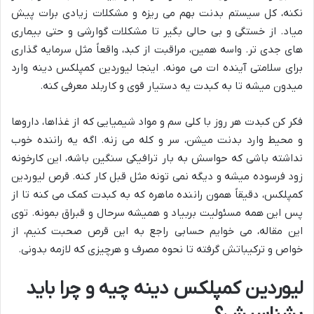
نکنه، کل سیستم بدنت بهم می ریزه و مشکلات زیادی برات پیش
میاد. از خستگی و بی حالی بگیر تا مشکلات گوارشی و حتی بیماری
های جدی تر. واسه همین، مراقبت از کبد، واقعاً مثل سرمایه گذاری
برای سلامتی آینده ات می مونه. اینجا لیوردین کمپلکس دینه وارد
میدون میشه تا به کبدت یه دستیار قوی و کاربلد معرفی کنه.
فکر کن کبدت هر روز با کلی سم و مواد شیمیایی که از غذاها، داروها
و محیط وارد بدنت میشن، سر و کله می زنه. اگه یه راننده خوب
نداشته باشی که حواسش به بار ترافیکی سنگین باشه، این کارخونه
زود فرسوده میشه و دیگه نمی تونه مثل قبل کار کنه. قرص لیوردین
کمپلکس، دقیقاً همون راننده ماهره که به کبدت کمک می کنه تا از
پس این همه مسئولیت بربیاد و همیشه سرحال و قبراق بمونه. توی
این مقاله، می خوایم حسابی راجع به این قرص صحبت کنیم، از
خواص و ترکیباتش گرفته تا نحوه مصرف و هرچیزی که لازمه بدونی.
لیوردین کمپلکس دینه چیه و چرا باید