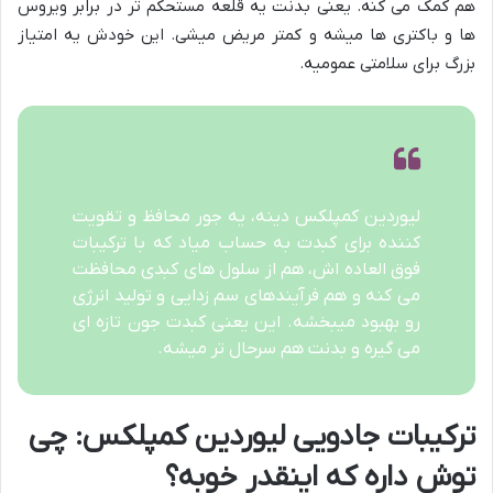
هم کمک می کنه. یعنی بدنت یه قلعه مستحکم تر در برابر ویروس
ها و باکتری ها میشه و کمتر مریض میشی. این خودش یه امتیاز
بزرگ برای سلامتی عمومیه.
لیوردین کمپلکس دینه، یه جور محافظ و تقویت
کننده برای کبدت به حساب میاد که با ترکیبات
فوق العاده اش، هم از سلول های کبدی محافظت
می کنه و هم فرآیندهای سم زدایی و تولید انرژی
رو بهبود میبخشه. این یعنی کبدت جون تازه ای
می گیره و بدنت هم سرحال تر میشه.
ترکیبات جادویی لیوردین کمپلکس: چی
توش داره که اینقدر خوبه؟