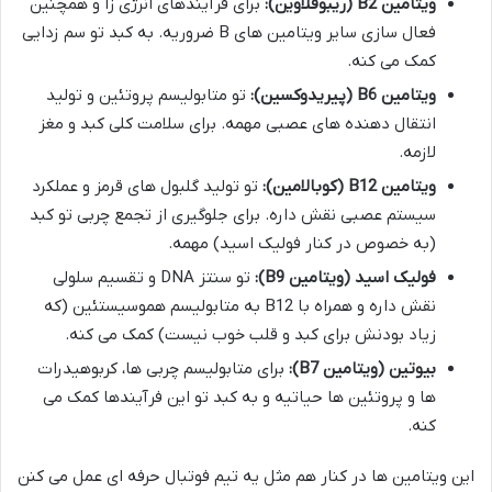
ویتامین B2 (ریبوفلاوین):
برای فرآیندهای انرژی زا و همچنین
فعال سازی سایر ویتامین های B ضروریه. به کبد تو سم زدایی
کمک می کنه.
ویتامین B6 (پیریدوکسین):
تو متابولیسم پروتئین و تولید
انتقال دهنده های عصبی مهمه. برای سلامت کلی کبد و مغز
لازمه.
ویتامین B12 (کوبالامین):
تو تولید گلبول های قرمز و عملکرد
سیستم عصبی نقش داره. برای جلوگیری از تجمع چربی تو کبد
(به خصوص در کنار فولیک اسید) مهمه.
فولیک اسید (ویتامین B9):
تو سنتز DNA و تقسیم سلولی
نقش داره و همراه با B12 به متابولیسم هموسیستئین (که
زیاد بودنش برای کبد و قلب خوب نیست) کمک می کنه.
بیوتین (ویتامین B7):
برای متابولیسم چربی ها، کربوهیدرات
ها و پروتئین ها حیاتیه و به کبد تو این فرآیندها کمک می
کنه.
این ویتامین ها در کنار هم مثل یه تیم فوتبال حرفه ای عمل می کنن