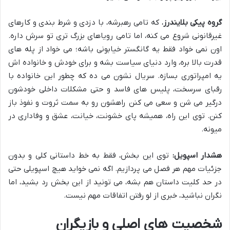
گروه پیکی بلایندرز
، که تامی رهبرشه، با دزدی و شرط بندی و کارهای
غیرقانونی شروع می کنه، اما تامی رویاهای بزرگ تری تو سرش داره.
اون نمی خواد فقط یه گانگستر خیابونی باشه؛ می خواد از پله های
قدرت بالا بره، وارد دنیای سیاست بشه و برای خودش و خانواده اش
یه امپراتوری بسازه. سریال نشون می ده که چطور این خانواده با
رقبای سرسخت، پلیس های فاسد و حتی مشکلات داخلی خودشون
درگیر می شن و سعی می کنن راهشون رو به سمت ثروت و نفوذ باز
کنن. توی این راه، همیشه پای خشونت، خیانت، عشق و وفاداری در
میونه.
هشدار اسپویل:
توی این بخش، فقط به خط داستانی کلی و بدون
جزئیات مهم هر فصل می پردازیم. اگه نمی خواید هیچ اسپویلی حتی
در حد کلیت داستان هم بشه، می تونید از این بخش رد بشید، اما
نگران نباشید، خبری از لو رفتن اتفاقات مهم نیست.
شخصیت های اصلی و بازیگران