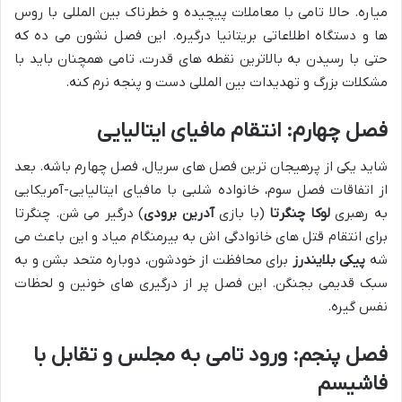
میاره. حالا تامی با معاملات پیچیده و خطرناک بین المللی با روس
ها و دستگاه اطلاعاتی بریتانیا درگیره. این فصل نشون می ده که
حتی با رسیدن به بالاترین نقطه های قدرت، تامی همچنان باید با
مشکلات بزرگ و تهدیدات بین المللی دست و پنجه نرم کنه.
فصل چهارم: انتقام مافیای ایتالیایی
شاید یکی از پرهیجان ترین فصل های سریال، فصل چهارم باشه. بعد
از اتفاقات فصل سوم، خانواده شلبی با مافیای ایتالیایی-آمریکایی
به رهبری
لوکا چنگرتا
(با بازی
آدرین برودی
) درگیر می شن. چنگرتا
برای انتقام قتل های خانوادگی اش به بیرمنگام میاد و این باعث می
شه
پیکی بلایندرز
برای محافظت از خودشون، دوباره متحد بشن و به
سبک قدیمی بجنگن. این فصل پر از درگیری های خونین و لحظات
نفس گیره.
فصل پنجم: ورود تامی به مجلس و تقابل با
فاشیسم