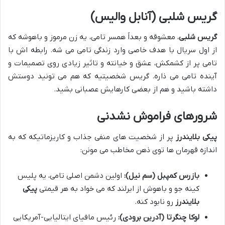
گریس شلبی (آنابل والیس)
گریس شلبی
، معشوقه و بعداً همسر تامی، یه زن مرموز و باهوشه که
از اول سریال با هدف خاصی وارد زندگی تامی می شه. رابطه اش با
تامی پر از کشمکش، عشق و خیانته و تاثیر زیادی روی تصمیمات و
آینده تامی می ذاره. گریس شخصیتیه که هم می تونید دوستش
داشته باشید و هم از بعضی کارهایش عصبانی بشید.
شرورهای فراموش نشدنی
پیکی بلایندرز
پر از شخصیت های منفی جذاب و کاریزماتیکه که به
اندازه قهرمان ها توی ذهن مخاطب می مونن:
بازرس کمپبل (سم نیل):
اولین دشمن اصلی تامی، یه پلیس
کینه جو و باهوش از ایرلند که می خواد به هر قیمتی
پیکی
بلایندرز
رو نابود کنه.
لوکا چنگرتا (آدرین برودی):
رئیس مافیای ایتالیایی-آمریکایی