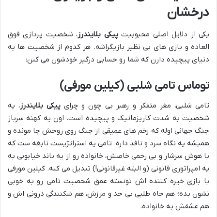
درخشان
یکی از دلایل اصلی محبوبیت
پیکی بلایندرز
، شخصیت پردازی فوق
العاده و بازی های بی نظیر بازیگراشه. هر کدوم از شخصیت ها یه
دنیای پیچیده دارن که شما رو حسابی درگیر خودشون می کنن:
توماس تامی شلبی (کیلین مورفی)
تامی شلبی، مغز متفکر و رهبر بی چون و چرای
پیکی بلایندرز
، یه
شخصیت به شدت کاریزماتیک و پیچیده است. اون یه کهنه سرباز
جنگ جهانی اوله که زخم های عمیقی از جنگ روی روحش جا مونده و
همیشه یه نگاه سرد و نافذ داره. تامی یه استراتژیست نابغه ست که
با هوش سرشار و بی رحمی خاصش، خانواده رو از یه باند خیابونی به
یه امپراتوری قانونی (و البته غیرقانونی!) تبدیل می کنه. کیلین مورفی
با بازی خیره کننده اش تونسته عمق شخصیت تامی رو به خوبی
نشون بده؛ هم جاه طلبی بی حد و مرزش، هم شکنندگی درونی اش و
هم عشقش به خانواده.