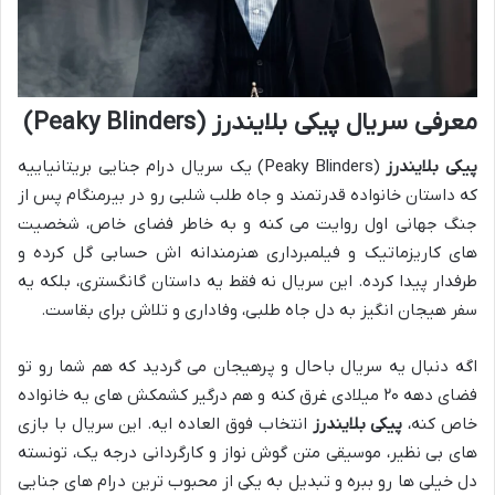
معرفی سریال پیکی بلایندرز (Peaky Blinders)
پیکی بلایندرز
(Peaky Blinders) یک سریال درام جنایی بریتانیاییه
که داستان خانواده قدرتمند و جاه طلب شلبی رو در بیرمنگام پس از
جنگ جهانی اول روایت می کنه و به خاطر فضای خاص، شخصیت
های کاریزماتیک و فیلمبرداری هنرمندانه اش حسابی گل کرده و
طرفدار پیدا کرده. این سریال نه فقط یه داستان گانگستری، بلکه یه
سفر هیجان انگیز به دل جاه طلبی، وفاداری و تلاش برای بقاست.
اگه دنبال یه سریال باحال و پرهیجان می گردید که هم شما رو تو
فضای دهه ۲۰ میلادی غرق کنه و هم درگیر کشمکش های یه خانواده
خاص کنه،
پیکی بلایندرز
انتخاب فوق العاده ایه. این سریال با بازی
های بی نظیر، موسیقی متن گوش نواز و کارگردانی درجه یک، تونسته
دل خیلی ها رو ببره و تبدیل به یکی از محبوب ترین درام های جنایی