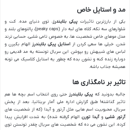
مد و استایل خاص
یکی از بارزترین تاثیرات
پیکی بلایندرز
، توی دنیای مده. کت و
شلوارهای سه تکه، کلاه های لبه دار (peaky caps)، پالتوهای بلند و
مدل موهای خاص شخصیت ها، به خصوص تامی شلبی، حسابی ترند
شدن. خیلی ها سعی کردن از
استایل پیکی بلایندرز
الهام بگیرن و
لباس های شبیهش رو بپوشن. این سریال تونسته یه مد قدیمی رو
دوباره زنده کنه و نشون بده که چطور یه استایل کلاسیک می تونه
همیشه جذاب باشه.
تاثیر بر نامگذاری ها
جالبه بدونید که
پیکی بلایندرز
حتی روی انتخاب اسم بچه ها هم
تاثیر گذاشته! طبق گزارش اداره ملی آمار بریتانیا، بعد از پخش
سریال، محبوبیت اسم هایی مثل آرتور و آیدا (که از شخصیت های
آرتور شلبی
و
آیدا تورن
الهام گرفته شده) به شدت افزایش پیدا
کرده. این نشون می ده که شخصیت های سریال چقدر تونستن توی