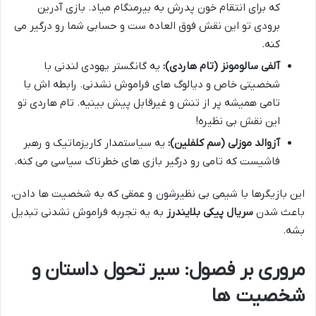
که برای انتقام خون پدرش به بیرمنگام میاد. بازی آدرین
برودی تو این نقش فوق العاده ست و حسابی شما رو درگیر می
کنه.
آلفی سالومونز (تام هاردی):
یه گانگستر یهودی لندنی با
شخصیتی خاص و دیالوگ های فراموش نشدنی. رابطه اش با
تامی همیشه پر از تنش و غیرقابل پیش بینیه. تام هاردی تو
این نقش بی نظیره!
آزوالد موزلی (سم کلفلین):
یه سیاستمدار کاریزماتیک و رهبر
فاشیست که تامی رو درگیر بازی های خطرناک سیاسی می کنه.
این بازیگرها با شیمی بی نظیرشون و عمقی که به شخصیت ها دادن،
باعث شدن
سریال پیکی بلایندرز
به یه تجربه فراموش نشدنی تبدیل
بشه.
مروری بر فصول: سیر تحول داستان و
شخصیت ها