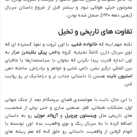
عمرشون خیلی طولانی نبود و بیشتر قبل از شروع داستان سریال
(یعنی دهه ۱۹۲۰)، منحل شده بودن.
تفاوت های تاریخی و تخیل
نکته مهم اینه که
خانواده شلبی
، با اون ثروت و نفوذ گسترده ای که
توی سریال دارن، کاملاً تخیلیه. گروه واقعی
پیکی بلایندرز
هرگز به
اون اندازه قدرت پیدا نکردن که بخوان با سیاستمدارها یا مافیای
بین المللی درگیر بشن. تامی شلبی و خواهر و برادراش، ساخته ذهن
استیون نایت
هستن تا داستانی جذاب تر و دراماتیک تر رو روایت
کنن.
با این حال، نایت با هوشمندی فضای بیرمنگام بعد از جنگ جهانی
اول، مشکلات طبقاتی، فقر، صنعتی سازی و حتی برخی از شخصیت
های تاریخی مثل
وینستون چرچیل
و
آزوالد موزلی
رو به داستان
اضافه کرده تا به سریال رنگ و بوی واقعیت بده. اون تونسته با
الهام گرفتن از واقعیت، داستانی رو خلق کنه که هم ریشه های