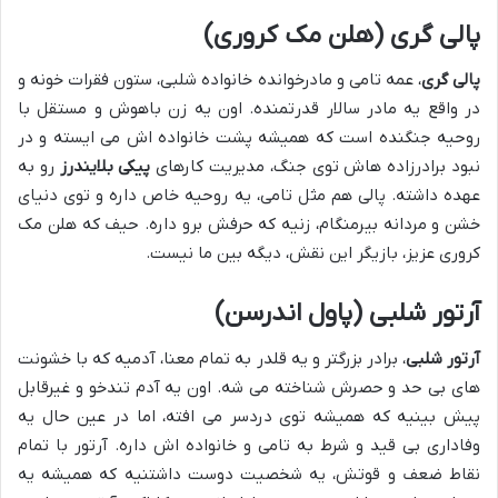
پالی گری (هلن مک کروری)
پالی گری
، عمه تامی و مادرخوانده خانواده شلبی، ستون فقرات خونه و
در واقع یه مادر سالار قدرتمنده. اون یه زن باهوش و مستقل با
روحیه جنگنده است که همیشه پشت خانواده اش می ایسته و در
نبود برادرزاده هاش توی جنگ، مدیریت کارهای
پیکی بلایندرز
رو به
عهده داشته. پالی هم مثل تامی، یه روحیه خاص داره و توی دنیای
خشن و مردانه بیرمنگام، زنیه که حرفش برو داره. حیف که هلن مک
کروری عزیز، بازیگر این نقش، دیگه بین ما نیست.
آرتور شلبی (پاول اندرسن)
آرتور شلبی
، برادر بزرگتر و یه قلدر به تمام معنا، آدمیه که با خشونت
های بی حد و حصرش شناخته می شه. اون یه آدم تندخو و غیرقابل
پیش بینیه که همیشه توی دردسر می افته، اما در عین حال یه
وفاداری بی قید و شرط به تامی و خانواده اش داره. آرتور با تمام
نقاط ضعف و قوتش، یه شخصیت دوست داشتنیه که همیشه یه