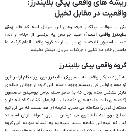
ریشه های واقعی پیکی بلایندرز:
واقعیت در مقابل تخیل
یکی از سوالات پرتکرار طرفدارهای این سریال اینه که «آیا
پیکی
بلایندرز واقعی است
؟» خب، جوابش یه ترکیبی از «بله» و «نه»
هست.
استیون نایت
، خالق سریال، از یه گروه واقعی الهام گرفته اما
داستان خانواده شلبی و جزئیات سریال، بیشتر تخیلیه.
گروه واقعی پیکی بلایندرز
یه گروه تبهکار واقعی به اسم
پیکی بلایندرز
توی بیرمنگام اواخر قرن
نوزدهم و اوایل قرن بیستم وجود داشته. این گروه از جوانان طبقه ی
کارگر تشکیل شده بودن که به خاطر سبک لباس پوشیدن خاصشون
(کت های بلند، جلیقه های دکمه دار، شلوارهای گشاد، کلاه لبه دار و
دستمال گردن) شناخته می شدن. شایعه ای هم هست که می گن تیغ
اصلاح توی لبه کلاهشون می دوختن تا توی دعواها ازش استفاده
کنن، که البته این شایعه بیشتر شبیه به یه افسانه شهریه. این گروه
به خاطر خشونت و کنترل مناطق خاصی از بیرمنگام معروف بودن، اما