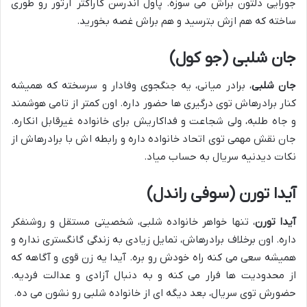
جورایی دلتون براش می سوزه. پاول اندرسن کاراکتر آرتور رو طوری
ساخته که هم ازش بترسید و هم براش غصه بخورید.
جان شلبی (جو کول)
جان شلبی
، برادر میانی، یه جنگجوی وفادار و سرسخته که همیشه
کنار برادرهاش توی درگیری ها حضور داره. اون کمتر از تامی هوشمند
و جاه طلبه، ولی شجاعت و فداکاریش برای خانواده غیرقابل انکاره.
جان نقش مهمی توی اتحاد خانواده داره و رابطه اش با برادرهاش از
نکات دیدنیه سریال به حساب میاد.
آیدا تورن (سوفی راندل)
آیدا تورن
، تنها خواهر خانواده شلبی، شخصیتی مستقل و روشنفکر
داره. اون برخلاف برادرهاش، تمایل زیادی به زندگی گانگستری نداره و
همیشه سعی می کنه راه خودش رو بره. آیدا یه زن قوی و آگاهه که
از محدودیت ها فرار می کنه و به دنبال آزادی و عدالت فردیه.
حضورش توی سریال، بعد دیگه ای از خانواده شلبی رو نشون می ده.