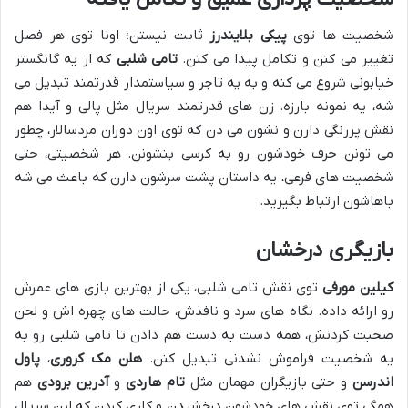
شخصیت ها توی
پیکی بلایندرز
ثابت نیستن؛ اونا توی هر فصل
تغییر می کنن و تکامل پیدا می کنن.
تامی شلبی
که از یه گانگستر
خیابونی شروع می کنه و به یه تاجر و سیاستمدار قدرتمند تبدیل می
شه، یه نمونه بارزه. زن های قدرتمند سریال مثل پالی و آیدا هم
نقش پررنگی دارن و نشون می دن که توی اون دوران مردسالار، چطور
می تونن حرف خودشون رو به کرسی بنشونن. هر شخصیتی، حتی
شخصیت های فرعی، یه داستان پشت سرشون دارن که باعث می شه
باهاشون ارتباط بگیرید.
بازیگری درخشان
کیلین مورفی
توی نقش تامی شلبی، یکی از بهترین بازی های عمرش
رو ارائه داده. نگاه های سرد و نافذش، حالت های چهره اش و لحن
صحبت کردنش، همه دست به دست هم دادن تا تامی شلبی رو به
یه شخصیت فراموش نشدنی تبدیل کنن.
هلن مک کروری
،
پاول
اندرسن
و حتی بازیگران مهمان مثل
تام هاردی
و
آدرین برودی
هم
همگی توی نقش های خودشون درخشیدن و کاری کردن که این سریال