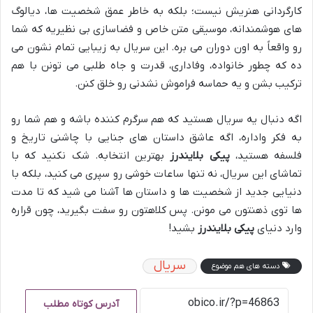
کارگردانی هنریش نیست؛ بلکه به خاطر عمق شخصیت ها، دیالوگ
های هوشمندانه، موسیقی متن خاص و فضاسازی بی نظیریه که شما
رو واقعاً به اون دوران می بره. این سریال به زیبایی تمام نشون می
ده که چطور خانواده، وفاداری، قدرت و جاه طلبی می تونن با هم
ترکیب بشن و یه حماسه فراموش نشدنی رو خلق کنن.
اگه دنبال یه سریال هستید که هم سرگرم کننده باشه و هم شما رو
به فکر واداره، اگه عاشق داستان های جنایی با چاشنی تاریخ و
فلسفه هستید،
پیکی بلایندرز
بهترین انتخابه. شک نکنید که با
تماشای این سریال، نه تنها ساعات خوشی رو سپری می کنید، بلکه با
دنیایی جدید از شخصیت ها و داستان ها آشنا می شید که تا مدت
ها توی ذهنتون می مونن. پس کلاهتون رو سفت بگیرید، چون قراره
وارد دنیای
پیکی بلایندرز
بشید!
سریال
دسته های هم موضوع
آدرس کوتاه مطلب