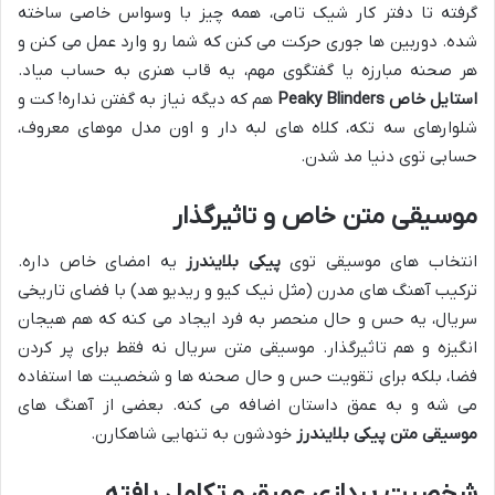
گرفته تا دفتر کار شیک تامی، همه چیز با وسواس خاصی ساخته
شده. دوربین ها جوری حرکت می کنن که شما رو وارد عمل می کنن و
هر صحنه مبارزه یا گفتگوی مهم، یه قاب هنری به حساب میاد.
استایل خاص Peaky Blinders
هم که دیگه نیاز به گفتن نداره! کت و
شلوارهای سه تکه، کلاه های لبه دار و اون مدل موهای معروف،
حسابی توی دنیا مد شدن.
موسیقی متن خاص و تاثیرگذار
انتخاب های موسیقی توی
پیکی بلایندرز
یه امضای خاص داره.
ترکیب آهنگ های مدرن (مثل نیک کیو و ریدیو هد) با فضای تاریخی
سریال، یه حس و حال منحصر به فرد ایجاد می کنه که هم هیجان
انگیزه و هم تاثیرگذار. موسیقی متن سریال نه فقط برای پر کردن
فضا، بلکه برای تقویت حس و حال صحنه ها و شخصیت ها استفاده
می شه و به عمق داستان اضافه می کنه. بعضی از آهنگ های
موسیقی متن پیکی بلایندرز
خودشون به تنهایی شاهکارن.
شخصیت پردازی عمیق و تکامل یافته