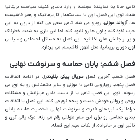
تامی حالا یه نماینده مجلسه و وارد دنیای کثیف سیاست بریتانیا
شده. توی این فصل، اون با سیاستمدار کاریزماتیک و رهبر فاشیست
ها،
آزوالد موزلی
، روبرو می شه. تامی سعی می کنه از درون به این
حزب نفوذ کنه و اون ها رو نابود کنه، اما این بازی به شدت خطرناک
و پر از چالش های اخلاقیه. این فصل به مسائل اجتماعی و سیاسی
اون دوران بریتانیا، مثل ظهور فاشیسم، می پردازه.
فصل ششم: پایان حماسه و سرنوشت نهایی
فصل ششم، آخرین فصل
سریال پیکی بلایندرز
، در ادامه اتفاقات
فصل پنجم، رویارویی تامی با موزلی و سایر دشمنانش رو به اوج می
رسونه. توی این فصل، تامی با از دست دادن عزیزانش و مشکلات
روحی و روانی خودش دست و پنجه نرم می کنه. این فصل با اتفاقات
دراماتیک، نبردهای قدرت و سرنوشت نهایی شخصیت ها، یه پایان
بندی حماسی رو برای این سفر طولانی رقم می زنه. مرگ پالی گری و
تاثیر اون بر خانواده، از نکات مهم این فصله.