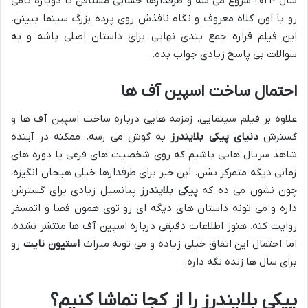
سال ۲۰۲۴ شروع می شه و طرفدارها حسابی مشتاقن تا دوباره تامی
رو با اون کلاه معروف و نگاه نافذش روی پرده بزرگ سینما ببینن.
این فیلم قراره جمع بندی نهایی برای داستان اصلی باشه و به
سوالات بی پاسخ زیادی جواب بده.
احتمال ساخت اسپین آف ها
علاوه بر فیلم سینمایی، زمزمه هایی درباره ساخت اسپین آف ها و
گسترش
دنیای پیکی بلایندرز
به گوش می رسه. ممکنه در آینده
شاهد سریال هایی باشیم که روی شخصیت های فرعی یا دوره های
زمانی دیگه متمرکز بشن. این خبر برای طرفدارها خیلی هیجان انگیزه،
چون نشون می ده که
پیکی بلایندرز
پتانسیل زیادی برای گسترش
داره و می تونه داستان های دیگه ای رو توی همون فضا و اتمسفر
روایت کنه. هنوز اطلاعات دقیقی درباره اسپین آف ها منتشر نشده،
اما احتمال این اتفاق خیلی زیاده و می تونه میراث
استیون نایت
رو
برای سال ها زنده نگه داره.
پیکی بلایندرز را از کجا تماشا کنیم؟