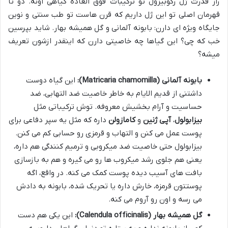
راز قدرت ژل رکوبیزول تو ترکیبات فوق العاده گیاهی اونه. دو تا
قهرمان اصلی تو این ژل داریم که قرن هاست تو طب سنتی و نوین
جایگاه ویژه ای دارن: بابونه آلمانی و گل همیشه بهار. شاید بپرسین
خب که چی؟ این گیاها چه خاصیتی دارن که اینقدر ازشون تعریف
میشه؟
بابونه آلمانی (Matricaria chamomilla):
این گیاه دوست
داشتنی از قدیم الایام به خاطر خاصیت ضد التهابی، ضد
حساسیت و آرام بخشیش معروفه. توش ترکیباتی مثل
بیزابولول
،
آپی ژنین
و
کامازولن
داره که مثل یه سپر دفاعی برای
پوست عمل می کنن و التهاب و قرمزی رو حسابی کم می کنن.
بیزابولول حتی خاصیت ضد میکروبی و ترمیم کنندگی هم داره،
یعنی هم جلوی رشد میکروب ها رو می گیره و هم به بازسازی
بافت های آسیب دیده پوست کمک می کنه. در واقع، اگه
پوستتون قرمزه، خارش داره یا تحریک شده، بابونه به دادش
می رسه و اون رو آروم می کنه.
گل همیشه بهار (Calendula officinalis):
این یکی هم دست