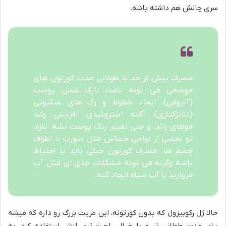
سری چالش هم داشته باشه.
مصرف بیش از حد یا طولانی مدت کورتون های
موضعی می تونه باعث نازک شدن پوست
(آتروفی)، ایجاد خطوط و رگ های عنکبوتی
(تلانژکتازی)، آکنه استروئیدی، افزایش رشد
موهای زائد، و حتی تغییر رنگ پوست بشه. تازه،
تو بعضی از نواحی حساس مثل صورت یا اطراف
چشم ها، مصرف کورتون خیلی باید با احتیاط
باشه وگرنه می تونه مشکلات جدی ای مثل آب
مروارید یا آب سیاه ایجاد کنه.
حالا ژل رکوبیزول که بدون کورتونه، این مزیت بزرگ رو داره که میشه