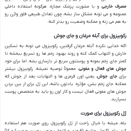
مصرف خارجی
و با مشورت پزشک مجازه. هرگونه استفاده داخلی
ممنوعه و می تونه مشکل ساز بشه، چون تعادل طبیعی فلور واژن رو
به هم می زنه و ممکنه وضعیت رو بدتر کنه.
رکوبیزول برای آبله مرغان و جای جوش
اگه خدایی نکرده آبله مرغان گرفتین، رکوبیزول می تونه به تسکین
خارش و التهاب کمک کنه و روند بهبود زخم ها رو تسریع ببخشه تا
کمتر جای زخم بمونه و پوستتون سریع تر بازسازی بشه. اما برای خود
جوش های فعال و عفونی
، معمولاً توصیه نمیشه. رکوبیزول بیشتر
برای
جای جوش
، یعنی اون قرمزی ها و التهابات بعد از جوش که
ممکنه جای زخم بشن، مؤثره. یادتون باشه، این ژل برای از بین بردن
جوش های عفونی فعال نیست و کار اون رو باید به متخصص پوست
بسپارید.
ژل رکوبیزول برای صورت
بله، میشه با خیال راحت از ژل رکوبیزول روی صورت هم استفاده
کرد. برای اگزما، روزاسه (قرمزی و التهاب مزمن پوست صورت) و کلاً