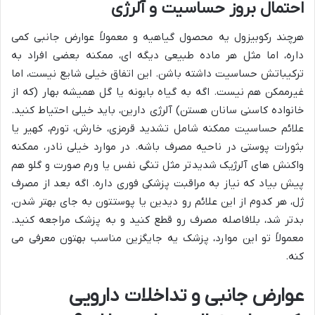
احتمال بروز حساسیت و آلرژی
هرچند رکوبیزول یه محصول گیاهیه و معمولاً عوارض جانبی کمی
داره، اما مثل هر ماده طبیعی دیگه ای، ممکنه بعضی افراد به
ترکیباتش حساسیت داشته باشن. این اتفاق خیلی شایع نیست، اما
غیرممکن هم نیست. اگه به گیاه بابونه یا گل همیشه بهار (که از
خانواده کاسنی سانان هستن) آلرژی دارین، باید خیلی احتیاط کنید.
علائم حساسیت ممکنه شامل تشدید قرمزی، خارش، تورم، کهیر یا
بثورات پوستی در ناحیه مصرف باشه. در موارد خیلی نادر، ممکنه
واکنش های آلرژیک شدیدتر مثل تنگی نفس یا ورم صورت و گلو هم
پیش بیاد که نیاز به مراقبت پزشکی فوری داره. اگه بعد از مصرف
ژل، هر کدوم از این علائم رو دیدین یا پوستتون به جای بهتر شدن،
بدتر شد، بلافاصله مصرف رو قطع کنید و به پزشک مراجعه کنید.
معمولاً تو این موارد، پزشک یه جایگزین مناسب بهتون معرفی می
کنه.
عوارض جانبی و تداخلات دارویی