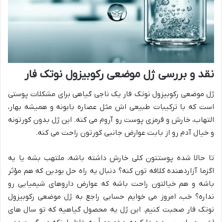
نقد و بررسی ژل موضعی رکوبیزول نوتک فار
ژل موضعی رکوبیزول نوتک فار یک ناجی گیاهی برای مشکلات پوستی
است که با ترکیبات طبیعی اش مثل عصاره بابونه و همیشه بهار،
التهاب، خارش و قرمزی پوست رو آروم می کنه. این ژل بدون کورتونه
و خیال آدم رو از بابت عوارض جانبی کورتون راحت می کنه.
تا حالا شده پوستتون کلی خارش داشته باشه، ملتهب بشه یا یه
اگزما آزاردهنده کلافه تون کنه؟ دنبال یه راه حل بودین که هم مؤثر
باشه و هم خیالتون راحت باشه که عوارض داروهای شیمیایی رو
نداره؟ خب، امروز می خوایم حسابی راجع به ژل موضعی رکوبیزول
نوتک فار صحبت کنیم. این ژل یه محصول گیاهیه که تو سال های