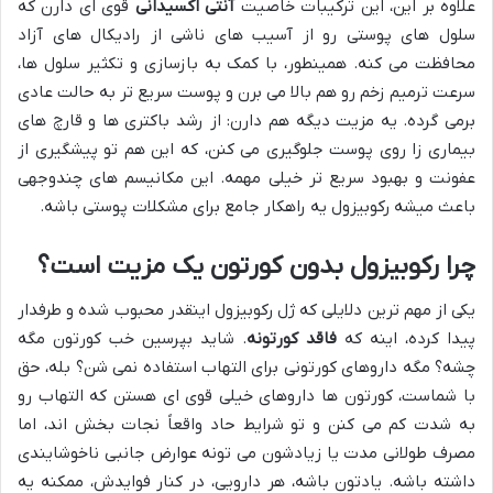
علاوه بر این، این ترکیبات خاصیت
آنتی اکسیدانی
قوی ای دارن که
سلول های پوستی رو از آسیب های ناشی از رادیکال های آزاد
محافظت می کنه. همینطور، با کمک به بازسازی و تکثیر سلول ها،
سرعت ترمیم زخم رو هم بالا می برن و پوست سریع تر به حالت عادی
برمی گرده. یه مزیت دیگه هم دارن: از رشد باکتری ها و قارچ های
بیماری زا روی پوست جلوگیری می کنن، که این هم تو پیشگیری از
عفونت و بهبود سریع تر خیلی مهمه. این مکانیسم های چندوجهی
باعث میشه رکوبیزول یه راهکار جامع برای مشکلات پوستی باشه.
چرا رکوبیزول بدون کورتون یک مزیت است؟
یکی از مهم ترین دلایلی که ژل رکوبیزول اینقدر محبوب شده و طرفدار
پیدا کرده، اینه که
فاقد کورتونه
. شاید بپرسین خب کورتون مگه
چشه؟ مگه داروهای کورتونی برای التهاب استفاده نمی شن؟ بله، حق
با شماست، کورتون ها داروهای خیلی قوی ای هستن که التهاب رو
به شدت کم می کنن و تو شرایط حاد واقعاً نجات بخش اند، اما
مصرف طولانی مدت یا زیادشون می تونه عوارض جانبی ناخوشایندی
داشته باشه. یادتون باشه، هر دارویی، در کنار فوایدش، ممکنه یه