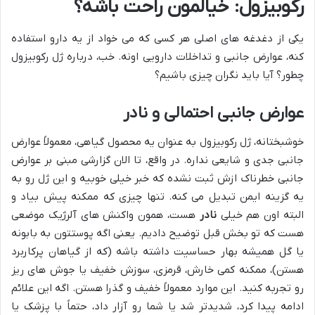
رکوبیزول: خیالمون راحت باشه؟
یکی از دغدغه های اصلی هر کسی که می خواد از یه دارو استفاده
کنه، عوارض جانبی و تداخلات دارویی اونه. خب، درباره ژل رکوبیزول
چطور؟ آیا باید نگران چیزی باشیم؟
عوارض جانبی احتمالی و نادر
خوشبختانه، ژل رکوبیزول به عنوان یه محصول گیاهی، معمولاً عوارض
جانبی جدی و شایعی نداره. در واقع، تا الان گزارشی مبنی بر عوارض
جانبی خطرناک ازش ثبت نشده که خبر خیلی خوبیه و این ژل رو به
یه گزینه ایمن تبدیل می کنه. تنها چیزی که ممکنه پیش بیاد و
البته اون هم خیلی
نادر
هست، همون واکنش های آلرژیک موضعی
هست که تو بخش قبل توضیح دادیم. یعنی اگه پوستتون به بابونه
یا گل همیشه بهار حساسیت داشته باشه (که از گیاهان پرکاربرد
هستن)، ممکنه کمی خارش، قرمزی، سوزش خفیف یا جوش های ریز
رو تجربه کنید. این موارد معمولاً خفیف و گذرا هستن. اگه این علائم
ادامه پیدا کرد، شدیدتر شد یا شما رو آزار داد، حتماً با پزشک یا