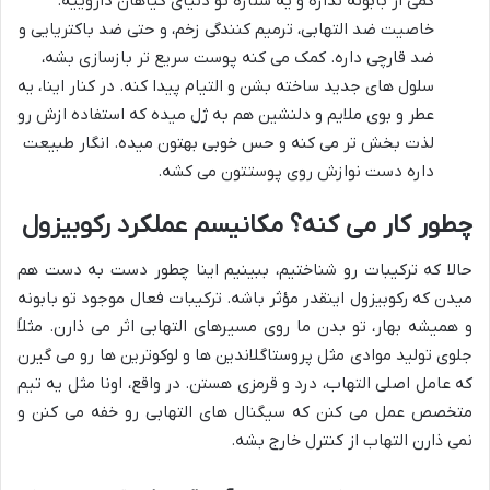
کمی از بابونه نداره و یه ستاره تو دنیای گیاهان داروییه.
خاصیت ضد التهابی، ترمیم کنندگی زخم، و حتی ضد باکتریایی و
ضد قارچی داره. کمک می کنه پوست سریع تر بازسازی بشه،
سلول های جدید ساخته بشن و التیام پیدا کنه. در کنار اینا، یه
عطر و بوی ملایم و دلنشین هم به ژل میده که استفاده ازش رو
لذت بخش تر می کنه و حس خوبی بهتون میده. انگار طبیعت
داره دست نوازش روی پوستتون می کشه.
چطور کار می کنه؟ مکانیسم عملکرد رکوبیزول
حالا که ترکیبات رو شناختیم، ببینیم اینا چطور دست به دست هم
میدن که رکوبیزول اینقدر مؤثر باشه. ترکیبات فعال موجود تو بابونه
و همیشه بهار، تو بدن ما روی مسیرهای التهابی اثر می ذارن. مثلاً
جلوی تولید موادی مثل پروستاگلاندین ها و لوکوترین ها رو می گیرن
که عامل اصلی التهاب، درد و قرمزی هستن. در واقع، اونا مثل یه تیم
متخصص عمل می کنن که سیگنال های التهابی رو خفه می کنن و
نمی ذارن التهاب از کنترل خارج بشه.