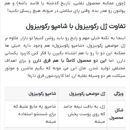
(چون ممکنه محصول تقلبی، تاریخ گذشته یا فاسد باشه) و هم
پولتون رو هدر بده. وقتی پای سلامتی در میونه، هیچ ریسکی نکنید!
تفاوت ژل رکوبیزول با شامپو رکوبیزول
اینجا یه نکته خیلی مهم و رایج رو باید روشن کنیم! تو بازار، علاوه بر
ژل موضعی رکوبیزول، «شامپو رکوبیزول» هم وجود داره. خیلی ها
ممکنه این دو تا رو با هم اشتباه بگیرن یا فکر کنن کاربرد یکسانی
دارن. اما
این دو محصول کاملاً با هم فرق دارن
و برای اهداف
مختلفی تولید شدن. مثل این می مونه که بگیم ماشین و موتور
سیکلت هر دو وسیله نقلیه ان، اما کاربردشون فرق داره!
ویژگی
ژل موضعی رکوبیزول
شامپو رکوبیزول
ژل، یه بافت نیمه جامد
شامپو، یه مایع غلیظ که
شکل
که روی پوست پخش
برای شستشو استفاده
محصول
میشه.
میشه.