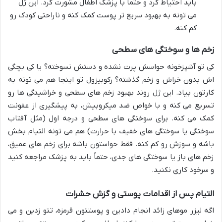
باید احتیاط کرد و حتماً با پزشک اطفال مشورت کرد. این ژل
می تونه به بهبود سریع تر پوست کمک کنه و ناراحتی کودک رو
کم کنه.
زخم ها و سوختگی های سطحی
کی تو آشپزخونه حواسش پرت نشده و دستش نسوخته؟ یا کی بچگی
اش بدون خراش و زخم گذشته؟ رکوبیزول تو اینجا هم می تونه به
کارتون بیاد. این ژل روند بهبود زخم های سطحی و خراشیدگی ها رو
تسریع می کنه و با خواص ضد میکروبیش، به پیشگیری از عفونت
کمک می کنه. برای سوختگی های سطحی و درجه اول (مثل آفتاب
سوختگی یا سوختگی های خفیف با حرارت) هم می تونه التیام بخش
باشه و سوزش رو کم کنه. فقط حواستون باشه برای زخم های عمیق،
زخم های باز یا سوختگی های جدی، حتماً باید به پزشک مراجعه کنید
و سرخود کاری نکنید.
التیام پس از اقدامات پوستی و گزش حشرات
اگه لیزر موهای زائد انجام دادین و پوستتون قرمزه، تتو زدین و می