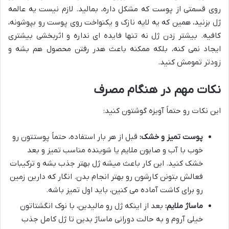
روی قسمتی از پوست که مشکل داره، بمالید. لازم نیست یه عالمه
ژل بزنید، همین که یه لایه نازک و یکنواخت روی پوست رو بپوشونه،
کافیه. بیشتر زدن ژل نه تنها فایده ای نداره و اثربخشی بیشتری
ایجاد نمی کنه، بلکه ممکنه باعث هدر رفتن محصول هم بشه و
زودتر تمومش کنید.
نکات مهم در هنگام مصرف
این نکات رو حتماً آویزه گوشتون کنید:
پوست تمیز و خشک:
قبل از هر بار استفاده، حتماً پوستتون رو
خوب با آب و صابون ملایم یا شوینده مناسب تمیز و بعد
خشک کنید. این کار باعث میشه ژل بهتر جذب بشه و ترکیبات
فعالش بتونن کارشون رو بهتر انجام بدن. انگار که دارین زمین
رو برای کاشت آماده می کنین، باید اول تمیز باشه.
ماساژ ملایم:
بعد از اینکه ژل رو مالیدین، با نوک انگشتاتون
خیلی آروم و به حالت دورانی ماساژ بدین تا ژل کامل جذب