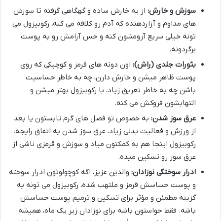
سوزش و خارش:
از یه خارش ساده و گهگاهی گرفته تا سوزش
های مداوم و آزاردهنده که آدم رو کلافه می کنه، رکوبیزول می
تونه خیلی سریع آرومشون کنه و حس آرامش رو به پوست
برگردونه.
بثورات جلدی (راش):
اون دونه های قرمز و کوچیکی که روی
پوست ظاهر میشن و خارش دارن، چه به خاطر حساسیت
باشن چه به خاطر تعریق زیاد، با رکوبیزول بهتر میشن و
التهابشون فروکش می کنه.
عرق سوز شدن:
به خصوص تو فصل های گرم تابستون یا بعد
از ورزش و فعالیت بدنی زیاد، عرق سوز شدن یه اتفاق رایجه.
رکوبیزول اینجا هم به کمکتون میاد و سوزش و قرمزی ناشی از
عرق سوز رو تسکین میده.
ادرار سوختگی نوزادان:
والدین عزیز، اگه کوچولوتون ادرار سوخته
و پوست حساسش قرمز و ملتهب شده، رکوبیزول می تونه یه
گزینه مطمئن و مؤثر برای تسکین و ترمیم پوست حساسش
باشه. فقط حواستون باشه برای نوزادان زیر یک ماه، همیشه