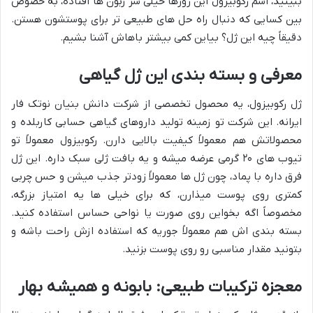
ببینید، اسم رکوبیزول این روزها خیلی سر زبون ها افتاده، به خصوص
بین کسایی که دنبال راه حل های طبیعی تر برای پوستشون هستن.
دقیقاً چیه این ژل؟ بیاین کمی بیشتر باهاش آشنا بشیم.
معرفی و بسته بندی این ژل گیاهی
ژل رکوبیزول، یه محصول تخصصی از شرکت دانش بنیان نوتک فار
ایرانه. این شرکت تو زمینه تولید داروهای گیاهی حسابی کاربلده و
محصولاتش هم معمولاً کیفیت بالایی دارن. رکوبیزول معمولاً تو
تیوب های ۲۰ گرمی عرضه میشه و یه بافت ژلی سبک داره. این ژل
فرق داره با پماد، چون ژل ها معمولاً زودتر جذب میشن و حس چربی
کمتری روی پوست میذارن، که برای خیلی ها یه امتیاز بزرگه،
مخصوصاً اگه بخواین روی صورت یا نواحی حساس استفاده کنید.
بسته بندی اش هم معمولاً جوریه که استفاده ازش راحت باشه و
بتونید مقدار مناسبی رو روی پوست بزنید.
معجزه ترکیبات طبیعی: بابونه و همیشه بهار