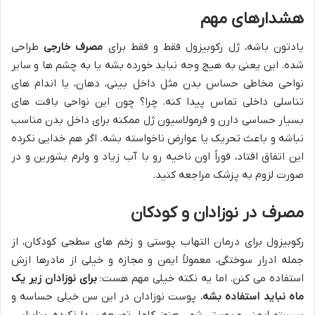
هشدارهای مهم
یادتون باشه، ژل رکوبیزول فقط و فقط برای
مصرف خارجی
طراحی
شده. این یعنی به هیچ وجه نباید خورده بشه یا به چشم ها و سایر
نواحی مخاطی حساس بدن مثل داخل بینی، دهان، یا اندام های
تناسلی داخلی تماس پیدا کنه. چرا؟ چون این نواحی بافت های
بسیار حساسی دارن و فرمولاسیون ژل ممکنه برای داخل بدن مناسب
نباشه و باعث تحریک یا عوارض ناخواسته بشه. اگر هم خدایی نکرده
این اتفاق افتاد، فوراً اون ناحیه رو با آب زیاد و ولرم بشورین و در
صورت لزوم به پزشک مراجعه کنید.
مصرف در نوزادان و کودکان
رکوبیزول برای درمان التهاب پوستی و زخم های سطحی کودکان، از
جمله ادرار سوختگی، معمولاً ایمن و مجازه و خیلی از مادرها ازش
استفاده می کنن. اما یه نکته خیلی مهم هست:
برای نوزادان زیر یک
ماه نباید استفاده بشه.
پوست نوزادان در این سن خیلی حساسه و
سیستم ایمنی و پوستی شون هنوز کامل توسعه پیدا نکرده. بنابراین،