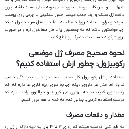
التهابات و تحریکات پوستی صورت، می تونه خیلی مفید باشه. چون
بافت ژل سبکه و زود جذب میشه، حس سنگینی یا چربی روی پوست
نمیده و برای استفاده روزانه مناسبه. اما خب مثل هر محصول دیگه
ای، حواستون باشه که به چشمتون یا داخل دهانتون نره و در صورت
بروز هرگونه حساسیت، مصرف رو قطع کنید.
نحوه صحیح مصرف ژل موضعی
رکوبیزول: چطور ازش استفاده کنیم؟
استفاده از ژل رکوبیزول کار سختی نیست و خیلی پیچیدگی خاصی
نداره، اما مثل هر داروی دیگه ای، یه سری ریزه کاری ها داره که اگه
رعایتشون کنید، نتیجه بهتری می گیرید و خیالتون راحت تره که
درست استفاده کردین. بیاین قدم به قدم با هم مرور کنیم.
مقدار و دفعات مصرف
به طور کلی، توصیه میشه که روزی
۳ تا ۴ بار
، یه لایه نازک از ژل رو