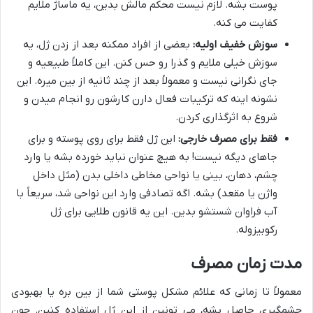
پوست بشه. لازم نیست محکم مالش بدین، یه ماساژ ملایم
کفایت می کنه.
سوزش خفیف اولیه:
بعضی از افراد ممکنه بعد از زدن ژل، یه
سوزش خیلی ملایم و گذرا رو حس کنن. این کاملاً طبیعیه و
جای نگرانی نیست و معمولاً بعد از چند ثانیه از بین میره. این
نشونه اینه که ترکیبات فعال دارن کارشون رو انجام میدن و
شروع به اثرگذاری کردن.
فقط برای مصرف خارجی:
این ژل فقط برای روی پوسته و برای
جاهای دیگه نیست! به هیچ عنوان نباید خورده بشه یا وارد
چشم، دهان، بینی یا نواحی مخاطی داخلی بدن (مثل داخل
واژن یا مقعد) بشه. اگه تصادفی وارد این نواحی شد، سریعاً با
آب فراوان شستشو بدین. این یه قانون طلایی برای ژل
رکوبیزوله.
مدت زمان مصرف
معمولاً تا زمانی که علائم مشکل پوستی شما از بین بره یا بهبودی
چشمگیری حاصل بشه، می تونین از این ژل استفاده کنین. چون