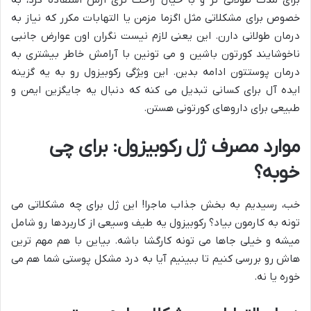
برای مدت طولانی تر و با خیال راحت تری ازش استفاده کرد، به
خصوص برای مشکلاتی مثل اگزما مزمن یا التهابات مکرر که نیاز به
درمان طولانی دارن. این یعنی لازم نیست نگران اون عوارض جانبی
ناخوشایند کورتون باشین و می تونین با آرامش خاطر بیشتری به
درمان پوستتون ادامه بدین. این ویژگی رکوبیزول رو به یه گزینه
ایده آل برای کسانی تبدیل می کنه که دنبال یه جایگزین ایمن و
طبیعی برای داروهای کورتونی هستن.
موارد مصرف ژل رکوبیزول: برای چی
خوبه؟
خب، رسیدیم به بخش جذاب ماجرا! این ژل برای چه مشکلاتی می
تونه به کارمون بیاد؟ رکوبیزول یه طیف وسیعی از کاربردها رو شامل
میشه و خیلی جاها می تونه کارگشا باشه. بیاین با هم مهم ترین
هاش رو بررسی کنیم تا ببینیم آیا به درد مشکل پوستی شما هم می
خوره یا نه.