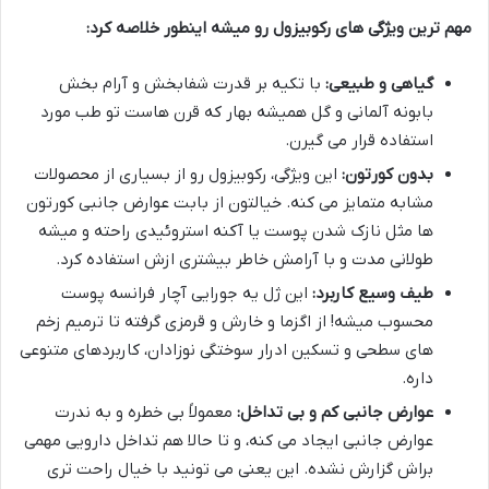
مهم ترین ویژگی های رکوبیزول رو میشه اینطور خلاصه کرد:
گیاهی و طبیعی:
با تکیه بر قدرت شفابخش و آرام بخش
بابونه آلمانی و گل همیشه بهار که قرن هاست تو طب مورد
استفاده قرار می گیرن.
بدون کورتون:
این ویژگی، رکوبیزول رو از بسیاری از محصولات
مشابه متمایز می کنه. خیالتون از بابت عوارض جانبی کورتون
ها مثل نازک شدن پوست یا آکنه استروئیدی راحته و میشه
طولانی مدت و با آرامش خاطر بیشتری ازش استفاده کرد.
طیف وسیع کاربرد:
این ژل یه جورایی آچار فرانسه پوست
محسوب میشه! از اگزما و خارش و قرمزی گرفته تا ترمیم زخم
های سطحی و تسکین ادرار سوختگی نوزادان، کاربردهای متنوعی
داره.
عوارض جانبی کم و بی تداخل:
معمولاً بی خطره و به ندرت
عوارض جانبی ایجاد می کنه، و تا حالا هم تداخل دارویی مهمی
براش گزارش نشده. این یعنی می تونید با خیال راحت تری