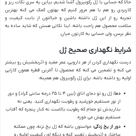
حالا که حسابی با ژل رکوبیزول آشنا شدیم، بیاین یه سری نکات ریز و
کاربردی رو هم با هم مرور کنیم که بهتون کمک می کنه بهترین
تجربه رو از این ژل داشته باشین و خیالتون از بابت کیفیت و
سلامت محصول هم راحت باشه. اینا نکاتی هستن که شاید ساده به
نظر برسن، ولی حسابی به کارتون میان.
شرایط نگهداری صحیح ژل
درست نگهداری کردن از هر دارویی، عمر مفید و اثربخشیش رو بیشتر
می کنه و تضمین می کنه که محصول تا آخرین قطره همون کارایی
اولیه رو داشته باشه. برای ژل رکوبیزول هم همینه:
دما:
ژل رو تو دمای اتاق (بین ۴ تا ۲۵ درجه سانتی گراد) و دور
از نور مستقیم خورشید و رطوبت نگهداری کنید. یعنی نه
بذاریدش تو حمام که رطوبت بالاست، نه کنار پنجره که آفتاب
مستقیم بهش می خوره.
دور از یخ زدگی:
حواستون باشه که ژل یخ نزنه، چون ممکنه
ساختار و اثربخیش تغییر کنه و دیگه اون کیفیت اولیه رو