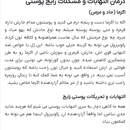
درمان التهابات و مشکلات رایج پوستی
اگزما (حاد و مزمن)
اگه با اگزما دست و پنجه نرم می کنید و پوستتون مدام خارش داره،
قرمزه و حتی پوسته پوسته میشه، چه نوع حادش که یهو میاد و
میره، چه نوع مزمنش که سال هاست همراهتونه و کلافه تون کرده،
رکوبیزول می تونه یه گزینه خیلی خوب باشه. این ژل با خواص ضد
التهابی قوی اش، خارش، قرمزی و سوزش ناشی از اگزما رو به طرز
چشمگیری کاهش میده. چون بدون کورتونه، می تونین برای مدت
طولانی تر ازش استفاده کنید و خیال تون راحت باشه که پوستتون
آسیب نمی بینه. در واقع، می تونه به شما کمک کنه تا زندگی روزمره
راحت تری داشته باشید و از شر علائم آزاردهنده اگزما خلاص بشید.
التهابات و تحریکات پوستی رایج
همه ما گاهی دچار یه سری التهابات پوستی می شیم که هرچند شاید
جدی نباشن، اما واقعاً آزاردهنده ان. رکوبیزول اینجا هم می تونه به
کمکمون بیاد: