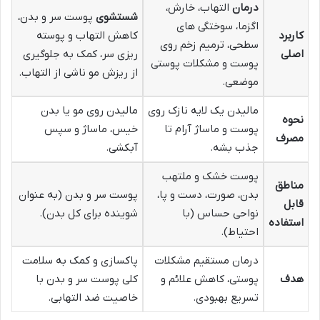
درمان
التهاب، خارش،
شستشوی
پوست سر و بدن،
اگزما، سوختگی های
کاربرد
کاهش التهاب و پوسته
سطحی، ترمیم زخم روی
اصلی
ریزی سر، کمک به جلوگیری
پوست و مشکلات پوستی
از ریزش مو ناشی از التهاب.
موضعی.
مالیدن یک لایه نازک روی
مالیدن روی مو یا بدن
نحوه
پوست و ماساژ آرام تا
خیس، ماساژ و سپس
مصرف
جذب بشه.
آبکشی.
پوست خشک و ملتهب
مناطق
بدن، صورت، دست و پا،
پوست سر و بدن (به عنوان
قابل
نواحی حساس (با
شوینده برای کل بدن).
استفاده
احتیاط).
درمان مستقیم مشکلات
پاکسازی و کمک به سلامت
هدف
پوستی، کاهش علائم و
کلی پوست سر و بدن با
تسریع بهبودی.
خاصیت ضد التهابی.