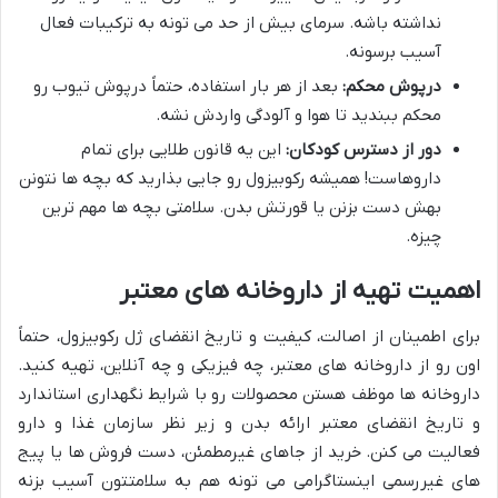
نداشته باشه. سرمای بیش از حد می تونه به ترکیبات فعال
آسیب برسونه.
درپوش محکم:
بعد از هر بار استفاده، حتماً درپوش تیوب رو
محکم ببندید تا هوا و آلودگی واردش نشه.
دور از دسترس کودکان:
این یه قانون طلایی برای تمام
داروهاست! همیشه رکوبیزول رو جایی بذارید که بچه ها نتونن
بهش دست بزنن یا قورتش بدن. سلامتی بچه ها مهم ترین
چیزه.
اهمیت تهیه از داروخانه های معتبر
برای اطمینان از اصالت، کیفیت و تاریخ انقضای ژل رکوبیزول، حتماً
اون رو از داروخانه های معتبر، چه فیزیکی و چه آنلاین، تهیه کنید.
داروخانه ها موظف هستن محصولات رو با شرایط نگهداری استاندارد
و تاریخ انقضای معتبر ارائه بدن و زیر نظر سازمان غذا و دارو
فعالیت می کنن. خرید از جاهای غیرمطمئن، دست فروش ها یا پیج
های غیررسمی اینستاگرامی می تونه هم به سلامتتون آسیب بزنه