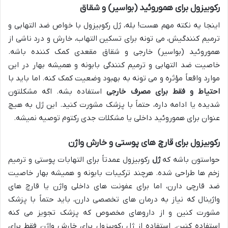
رکوبیزول برای هموروئید (بواسیر) و شقاق
اینجا یه نکته مهم هست! بله، ژل رکوبیزول با خواص ضد التهابی و
ترمیم کنندگیش، می تونه برای تسکین التهاب، خارش و درد ناشی از
هموروئید (بواسیر) خارجی و شقاق مقعدی کمک کننده باشه.
خاصیت ضد التهابی و ترمیم کنندگی بابونه و همیشه بهار در این
موارد واقعاً مؤثره و می تونه به بهبود وضعیت کمک کنه. اما باید با
احتیاط و فقط برای مصرف خارجی
استفاده بشه. اگه مشکلتون
شدیده یا ادامه داره، حتماً با پزشک مشورت کنید. این ژل به هیچ
عنوان برای هموروئید داخلی یا مشکلات جدی رکتوم توصیه نمیشه.
رکوبیزول برای قارچ های پوستی و خارش واژن
حواستون باشه که
ژل
رکوبیزول عمدتاً برای التهابات پوستی و ترمیم
زخم ها طراحی شده. هرچند ترکیبات بابونه و همیشه بهار خاصیت
ضد قارچی دارن، اما برای عفونت های داخلی واژن یا قارچ های
واژینال که نیاز به درمان های تخصصی دارن، باید حتماً با پزشک
مشورت کنین و از داروهای مخصوص که پزشک تجویز می کنه
استفاده کنین. استفاده از ژل رکوبیزول برای خارش واژن فقط برای