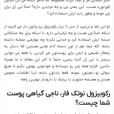
اخیر حسابی سر و صدا کرده، مخصوصاً به خاطر اینکه می گن «بدون
کورتون» هست. این یعنی چی و چه مزایایی داره؟ اصلاً این ژل برای
چی خوبه و چطور باید ازش استفاده کرد؟
تو این نقد و بررسی، از سیر تا پیاز رکوبیزول رو براتون باز می کنیم؛ از
اینکه اصلاً چی هست و چه ترکیباتی داره، تا اینکه برای چه مشکلاتی
میشه ازش استفاده کرد و خدایی نکرده چه عوارضی ممکنه داشته
باشه. اگه شما هم از اون دسته آدم هایی هستین که دنبال یه
راهکار طبیعی و ایمن برای پوستتون می گردین، یا فقط می خواین
بیشتر با این ژل آشنا بشین، حتماً تا آخر این مقاله با ما همراه
باشین. قراره همه چیز رو دوستانه و خودمونی بهتون بگیم تا هیچ
سوالی تو ذهنتون نمونه. فقط یادتون باشه، اینا اطلاعات عمومی
هستن و همیشه مشورت با پزشک یا داروساز بهترین راهه.
رکوبیزول نوتک فار، ناجی گیاهی پوست
شما چیست؟