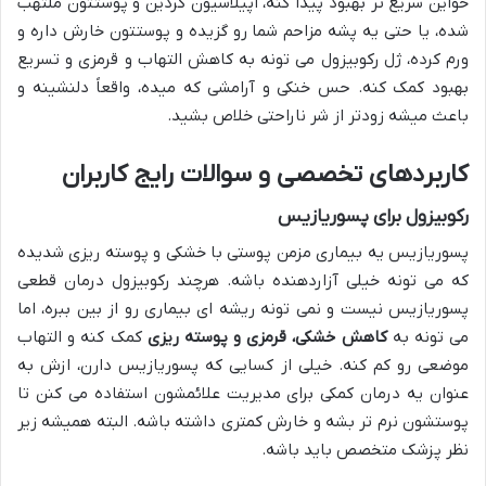
خواین سریع تر بهبود پیدا کنه، اپیلاسیون کردین و پوستتون ملتهب
شده، یا حتی یه پشه مزاحم شما رو گزیده و پوستتون خارش داره و
ورم کرده، ژل رکوبیزول می تونه به کاهش التهاب و قرمزی و تسریع
بهبود کمک کنه. حس خنکی و آرامشی که میده، واقعاً دلنشینه و
باعث میشه زودتر از شر ناراحتی خلاص بشید.
کاربردهای تخصصی و سوالات رایج کاربران
رکوبیزول برای پسوریازیس
پسوریازیس یه بیماری مزمن پوستی با خشکی و پوسته ریزی شدیده
که می تونه خیلی آزاردهنده باشه. هرچند رکوبیزول درمان قطعی
پسوریازیس نیست و نمی تونه ریشه ای بیماری رو از بین ببره، اما
می تونه به
کاهش خشکی، قرمزی و پوسته ریزی
کمک کنه و التهاب
موضعی رو کم کنه. خیلی از کسایی که پسوریازیس دارن، ازش به
عنوان یه درمان کمکی برای مدیریت علائمشون استفاده می کنن تا
پوستشون نرم تر بشه و خارش کمتری داشته باشه. البته همیشه زیر
نظر پزشک متخصص باید باشه.