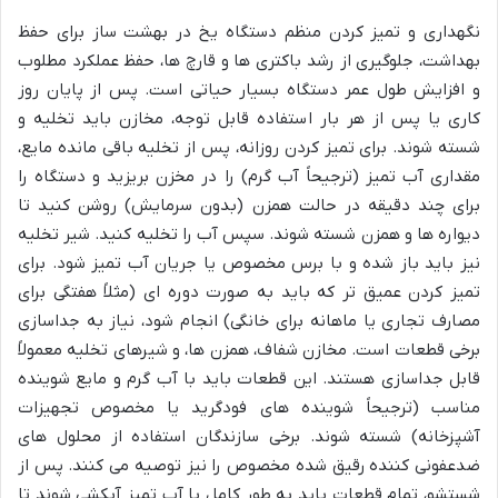
نگهداری و تمیز کردن منظم دستگاه یخ در بهشت ساز برای حفظ
بهداشت، جلوگیری از رشد باکتری ها و قارچ ها، حفظ عملکرد مطلوب
و افزایش طول عمر دستگاه بسیار حیاتی است. پس از پایان روز
کاری یا پس از هر بار استفاده قابل توجه، مخازن باید تخلیه و
شسته شوند. برای تمیز کردن روزانه، پس از تخلیه باقی مانده مایع،
مقداری آب تمیز (ترجیحاً آب گرم) را در مخزن بریزید و دستگاه را
برای چند دقیقه در حالت همزن (بدون سرمایش) روشن کنید تا
دیواره ها و همزن شسته شوند. سپس آب را تخلیه کنید. شیر تخلیه
نیز باید باز شده و با برس مخصوص یا جریان آب تمیز شود. برای
تمیز کردن عمیق تر که باید به صورت دوره ای (مثلاً هفتگی برای
مصارف تجاری یا ماهانه برای خانگی) انجام شود، نیاز به جداسازی
برخی قطعات است. مخازن شفاف، همزن ها، و شیرهای تخلیه معمولاً
قابل جداسازی هستند. این قطعات باید با آب گرم و مایع شوینده
مناسب (ترجیحاً شوینده های فودگرید یا مخصوص تجهیزات
آشپزخانه) شسته شوند. برخی سازندگان استفاده از محلول های
ضدعفونی کننده رقیق شده مخصوص را نیز توصیه می کنند. پس از
شستشو، تمام قطعات باید به طور کامل با آب تمیز آبکشی شوند تا