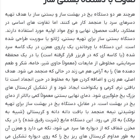
تفاوت با دستگاه بستنی ساز
هرچند هر دو دستگاه یخ در بهشت ساز و بستنی ساز با هدف تهیه
دسرهای سرد یا منجمد کار می کنند، اما تفاوت های اساسی در
عملکرد، بافت محصول نهایی و نوع مواد اولیه مورد استفاده دارند.
دستگاه بستنی ساز برای تهیه بستنی، ژلاتو یا سوربت طراحی شده
است. این دستگاه با چرخاندن یک پاروی همزن در یک کاسه سرد
شده (یا کاسه ای که در فریزر قرار گرفته است) یا در یک محفظه
سرمایشی، مخلوطی از مایعات (معمولاً حاوی شیر، خامه، شکر و طعم
دهنده ها) را به آرامی هم می زند در حالی که منجمد می شود. هدف
اصلی، هم زدن و اضافه کردن هوا به مخلوط در حین انجماد است تا
بافتی نرم، کرمی و یکنواخت ایجاد شود و از تشکیل کریستال های
بزرگ یخ جلوگیری شود. دمای نهایی بستنی معمولاً کمی بالاتر از دمای
یخ در بهشت است. در مقابل، دستگاه یخ در بهشت ساز برای تهیه
نوشیدنی نیمه منجمد با بافت دانه دانه و کریستالی (شبیه به
برفک) به کار می رود. این دستگاه مایع (شربت رقیق شده) را در یک
مخزن شفاف که از دیواره ها سرد می شود، نگه می دارد و همزن آن
به طور مداوم کریستال های ریز یخ را که روی دیواره تشکیل می