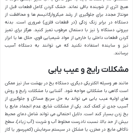
هیچ اثری از شوینده باقی نماند. خشک کردن کامل قطعات قبل از
مونتاژ مجدد برای جلوگیری از رشد میکروارگانیسم ها و محافظت از
دستگاه در برابر زنگ زدگی (در قطعات فلزی) ضروری است. بدنه
بیرونی دستگاه را نیز با دستمال مرطوب تمیز کنید. هرگز برای تمیز
کردن قطعات داخلی یا خارجی از مواد شیمیایی قوی، حلال ها یا ابزار
تیز و ساینده استفاده نکنید که می توانند به دستگاه آسیب
برسانند.
مشکلات رایج و عیب یابی
مانند هر وسیله الکتریکی دیگری، دستگاه یخ در بهشت ساز نیز ممکن
است گاهی با مشکلاتی مواجه شود. آشنایی با مشکلات رایج و روش
های اولیه عیب یابی می تواند به حل سریع مسائل و جلوگیری از
آسیب جدی تر کمک کند. یکی از مشکلات شایع، عدم انجماد مایع یا
یخ زدن بسیار کند است. دلایل احتمالی می تواند شامل دمای محیط
بیش از حد بالا، نسبت نادرست مخلوط آب و شربت (آب زیاد)، سطح
ناکافی مایع در مخزن، یا مشکل در سیستم سرمایش (کمپرسور یا گاز