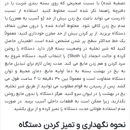
تصفیه شده) با نسبت صحیحی که روی بسته بندی شربت یا در
دفترچه راهنما ذکر شده است، مخلوط کنید. استفاده از نسبت
نادرست می تواند باعث یخ زدن بیش از حد (و آسیب به همزن) یا
عدم یخ زدن کافی شود. مخلوط آماده شده را درون مخزن شفاف
دستگاه بریزید. از پر کردن بیش از حد مخزن خودداری کنید؛ معمولاً
یک خط حداکثر سطح پر شدن مشخص شده است. اطمینان حاصل
کنید که شیر تخلیه در وضعیت بسته قرار دارد. دستگاه را روشن
کرده و حالت انجماد (یا Slush) را انتخاب کنید. دستگاه شروع به
سرد کردن و هم زدن مایع می کند. مدت زمان لازم برای تبدیل مایع
به یخ در بهشت بسته به دما اولیه مایع، دمای محیط و توان
دستگاه متفاوت است و معمولاً بین ۳۰ دقیقه تا ۲ ساعت طول می
کشد. پس از رسیدن به قوام مطلوب، می توانید از طریق شیر تخلیه،
یخ در بهشت را در لیوان سرو کنید. هرگز دستگاه را بدون مایع روشن
نگذارید، زیرا ممکن است به قطعات داخلی آسیب برسد. در صورت
عدم استفاده طولانی مدت، دستگاه را تمیز کرده و از برق بکشید.
نحوه نگهداری و تمیز کردن دستگاه