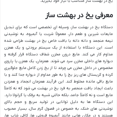
یخ در بهشت ساز متناسب با نیاز خود بگیرید.
معرفی یخ در بهشت ساز
دستگاه یخ در بهشت ساز، وسیله ای تخصصی است که برای تبدیل
مایعات شیرین و طعم دار، معمولاً شربت یا آبمیوه، به نوشیدنی
نیمه منجمد و دانه دانه با بافت خاص یخ در بهشت طراحی شده
است. این دستگاه با استفاده از یک سیستم برودتی و یک همزن
مداوم کار می کند. مایع درون مخزن شفاف دستگاه قرار گرفته و
دیواره های داخلی مخزن سرد می شوند. همزمان، یک همزن یا پاروی
مخصوص در داخل مخزن می چرخد تا از یخ زدن کامل مایع جلوگیری
کرده و کریستال های ریز یخ را به طور مداوم از دیواره جدا کند و با
مایع باقی مانده مخلوط کند. این فرآیند همزمان انجماد و همزدن
باعث ایجاد بافت منحصر به فرد یخ در بهشت می شود که نه کاملاً
مایع است و نه کاملاً جامد، بلکه حالتی شبیه به برفک یا گرانولا دارد.
این دستگاه ها به دلیل توانایی در تولید سریع و حجم بالای
نوشیدنی های خنک، به خصوص در فصول گرم سال، بسیار محبوب
هستند و در مکان هایی مانند آبمیوه فروشی ها، کافی شاپ ها،