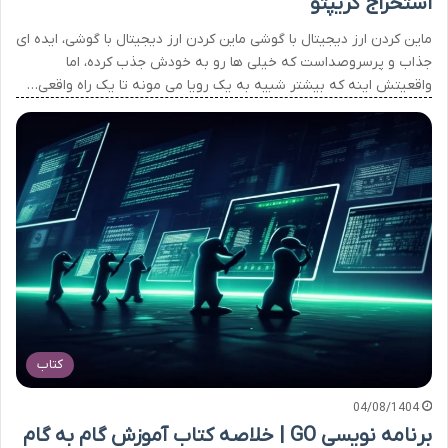
استخراج کریپتو
ماين كردن ارز ديجيتال با گوشی ماین کردن ارز دیجیتال با گوشی، ایده ای
جذاب و پرسروصداست که خیلی ها رو به خودش جذب کرده، اما
واقعیتش اینه که بیشتر شبیه به یک رویا می مونه تا یک راه واقعی…
کتاب
04/08/1404
برنامه نویسی GO | خلاصه کتاب آموزش گام به گام