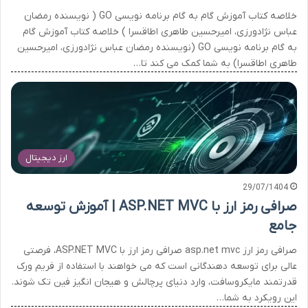
خلاصه کتاب آموزش گام به گام برنامه نویسی GO ( نویسنده رمضان
عباس نژادورزی، امیرحسین طاهری اطاقسرا ) خلاصه کتاب آموزش گام
به گام برنامه نویسی GO (نویسنده رمضان عباس نژادورزی، امیرحسین
طاهری اطاقسرا) به شما کمک می کند تا…
ارز دیجیتال
29/07/1404
صرافی رمز ارز با ASP.NET MVC | آموزش توسعه
جامع
صرافی رمز ارز asp.net mvc صرافی رمز ارز با ASP.NET MVC، فرصتی
عالی برای توسعه دهندگانی است که می خواهند با استفاده از فریم ورک
قدرتمند مایکروسافت، وارد دنیای پرچالش و هیجان انگیز فین تک شوند.
این رویکرد به شما…