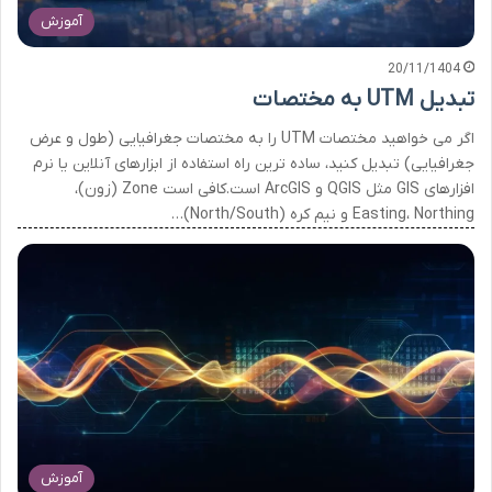
آموزش
20/11/1404
تبدیل UTM به مختصات
اگر می خواهید مختصات UTM را به مختصات جغرافیایی (طول و عرض
جغرافیایی) تبدیل کنید، ساده ترین راه استفاده از ابزارهای آنلاین یا نرم
افزارهای GIS مثل QGIS و ArcGIS است.کافی است Zone (زون)،
Easting، Northing و نیم کره (North/South)…
آموزش