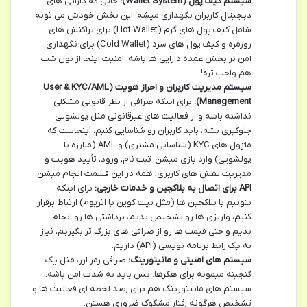
سیستم کیف پول (Wallet System):
جایی که دارایی های
دیجیتال کاربران نگهداری میشه. این بخش خودش می تونه
شامل کیف پول های گرم (Hot Wallet) برای تراکنش های
روزمره و کیف پول های سرد (Cold Wallet) برای نگهداری
امن تر بخش عمده دارایی ها باشه. امنیت اینجا از نون شب
هم واجب تره!
سیستم مدیریت کاربران و احراز هویت (User & KYC/AML
Management):
برای اینکه صرافی از نظر قانونی مشکلی
نداشته باشه و از فعالیت های غیرقانونی مثل پولشویی
جلوگیری بشه، باید کاربران رو شناسایی کنیم. اینجاست که
ماژول های KYC (شناسایی مشتری) و AML (مبارزه با
پولشویی) وارد بازی میشن. ثبت نام، ورود، تأیید هویت و
مدیریت نقش های کاربری، همه در این قسمت انجام میشن.
API برای اتصال به بلاکچین و خدمات خارجی:
برای اینکه
بتونیم با بلاکچین ها (مثل بیت کوین یا اتریوم) ارتباط برقرار
کنیم، واریزی ها رو تشخیص بدیم، برداشتی ها رو انجام
بدیم و حتی قیمت ها رو از صرافی های بزرگ تر بگیریم، نیاز
به یک رابط برنامه نویسی (API) داریم.
سیستم های امنیتی و مانیتورینگ:
صرافی رمز ارز، مثل یک
گنجینه میمونه برای هکرها. پس باید به شدت امن باشه.
سیستم های مانیتورینگ هم برای رصد لحظه ای فعالیت ها و
تشخیص هرگونه رفتار مشکوک ضروری هستن.