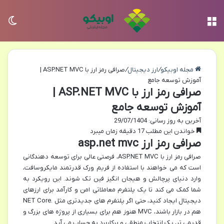
منو
تغی
مجله اوبیکو
/
ارز دیجیتال
/
صرافی رمز ارز با ASP.NET MVC |
آموزش توسعه جامع
صرافی رمز ارز با ASP.NET MVC |
آموزش توسعه جامع
آخرین به روز رسانی: 29/07/1404
خواندن این مطلب 17 دقیقه زمان میبرد
صرافی رمز ارز asp.net mvc
صرافی رمز ارز با ASP.NET MVC، فرصتی عالی برای توسعه دهندگانی
است که می خواهند با استفاده از فریم ورک قدرتمند مایکروسافت،
وارد دنیای پرچالش و هیجان انگیز فین تک شوند. این رویکرد به
شما کمک می کند تا یک پلتفرم معاملاتی امن و کارآمد برای ارزهای
دیجیتال ایجاد کنید، حتی اگر پلتفرم های جدیدتری مثل .NET Core
هم در بازار باشند، MVC هنوز هم برای بسیاری از پروژه های بزرگ و
قدیمی تر، یک انتخاب منطقی و پرکاربرد به حساب می آید.