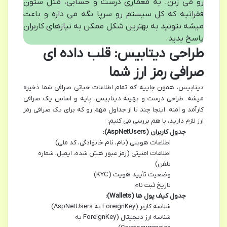
رو می زنن. یه معماری درست و حسابی، مثل ستون
فقراتیه که کل سیستم رو سرپا نگه می داره و باعث
میشه بتونید به بهترین شکل ممکن به نیازهای کاربران
پاسخ بدید.
طراحی دیتابیس: قلب داده ای
صرافی رمز ارز شما
دیتابیس، همون جاییه که تمام اطلاعات حیاتی صرافی شما ذخیره
میشه. طراحی درست و بهینه دیتابیس، پایه و اساس یک صرافی
کارآمد و امنه. اینجا چند تا از جداول مهم رو که برای یک صرافی رمز
ارز لازم دارید، با هم بررسی می کنیم:
جدول کاربران (AspNetUsers):
اطلاعات هویتی (نام، نام خانوادگی، کد ملی)
اطلاعات امنیتی (رمز عبور هش شده، ایمیل، شماره
تلفن)
وضعیت تأیید هویت (KYC)
تاریخ ثبت نام
جدول کیف پول ها (Wallets):
شناسه کاربر (ForeignKey به AspNetUsers)
شناسه ارز دیجیتال (ForeignKey به