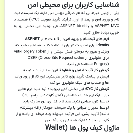
شناسایی کاربران برای محیطی امن
یکی از اولین چیزهایی که هر صرافی بهش نیاز داره، یک سیستم ثبت
نام و ورود امن و بعد از اون، فرآیند تأیید هویت (KYC) هست. با
ASP.NET MVC و ASP.NET Identity، می تونید این بخش رو به
خوبی پیاده سازی کنید:
فرم های ثبت نام و ورود امن:
از قابلیت های
ASP.NET
Identity
برای مدیریت کاربران استفاده کنید. مطمئن بشید که
رمزهای عبور به درستی هش میشن و از Anti-Forgery Token
برای جلوگیری از حملات CSRF (Cross-Site Request
Forgery) استفاده می کنید.
گردش کار تأیید ایمیل و شماره تلفن:
بعد از ثبت نام، یه
ایمیل یا پیامک تأیید برای کاربر بفرستید. این کار از ورود ربات
ها و حساب های فیک جلوگیری می کنه.
گردش کار KYC:
این بخش کمی پیچیده تره. باید فرم هایی
برای بارگذاری مدارک شناسایی (مثل کارت ملی، پاسپورت)
توسط کاربر طراحی کنید. بعد از بارگذاری، این مدارک باید
توسط مدیران صرافی یا یک سیستم خودکار (اگه پیشرفته
باشه) تأیید بشن. این فرآیند میتونه چند مرحله ای باشه و از
کاربران بخواد مدارک مختلفی رو ارائه بدن.
ماژول کیف پول ها (Wallet