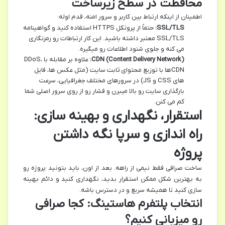
محافظت در سطح زیرساخت
اطمینان از اینکه ارتباط بین کاربر و سرور امنه، قدم اوله:
SSL/TLS:
حتماً از پروتکل HTTPS استفاده کنید و گواهینامه
SSL/TLS معتبر داشته باشید. این کار ارتباطات رو رمزنگاری
می کنه و جلوی شنود اطلاعات رو میگیره.
CDN (Content Delivery Network):
علاوه بر مقابله با DDoS،
CDNها با توزیع محتوای ثابت سایت (مثل عکس ها، فایل
های CSS و JS) در سرورهای مختلف جغرافیایی، سرعت
بارگذاری سایت رو بالا میبرن و فشار رو از روی سرور اصلی شما
کم می کنن.
استقرار، نگهداری و بهینه سازی:
راه اندازی و سرپا نگه داشتن
پروژه
ساخت صرافی فقط نیمی از راهه. بعد از اون، باید بتونید پروژه رو
به بهترین شکل ممکن استقرار بدید، نگهداری کنید و دائم بهینه
سازی کنید تا همیشه سریع و در دسترس باشه.
انتخاب پلتفرم هاستینگ: کجا صرافی
رو میزبانی کنیم؟