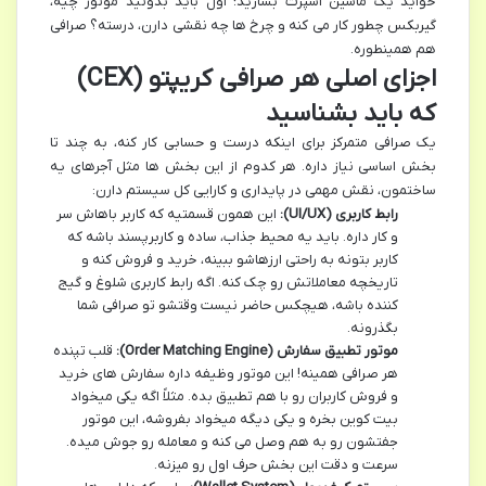
خواید یک ماشین اسپرت بسازید؛ اول باید بدونید موتور چیه،
گیربکس چطور کار می کنه و چرخ ها چه نقشی دارن، درسته؟ صرافی
هم همینطوره.
اجزای اصلی هر صرافی کریپتو (CEX)
که باید بشناسید
یک صرافی متمرکز برای اینکه درست و حسابی کار کنه، به چند تا
بخش اساسی نیاز داره. هر کدوم از این بخش ها مثل آجرهای یه
ساختمون، نقش مهمی در پایداری و کارایی کل سیستم دارن:
رابط کاربری (UI/UX):
این همون قسمتیه که کاربر باهاش سر
و کار داره. باید یه محیط جذاب، ساده و کاربرپسند باشه که
کاربر بتونه به راحتی ارزهاشو ببینه، خرید و فروش کنه و
تاریخچه معاملاتش رو چک کنه. اگه رابط کاربری شلوغ و گیج
کننده باشه، هیچکس حاضر نیست وقتشو تو صرافی شما
بگذرونه.
موتور تطبیق سفارش (Order Matching Engine):
قلب تپنده
هر صرافی همینه! این موتور وظیفه داره سفارش های خرید
و فروش کاربران رو با هم تطبیق بده. مثلاً اگه یکی میخواد
بیت کوین بخره و یکی دیگه میخواد بفروشه، این موتور
جفتشون رو به هم وصل می کنه و معامله رو جوش میده.
سرعت و دقت این بخش حرف اول رو میزنه.