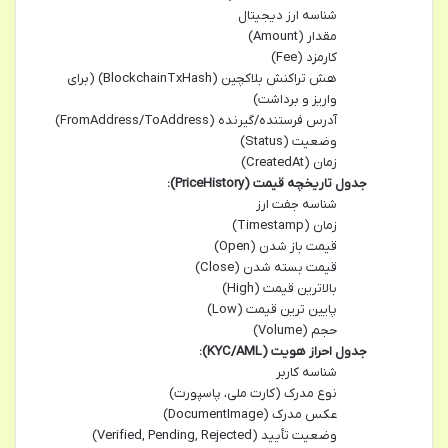
شناسه ارز دیجیتال
مقدار (Amount)
کارمزد (Fee)
هش تراکنش بلاکچین (BlockchainTxHash) (برای
واریز و برداشت)
آدرس فرستنده/گیرنده (FromAddress/ToAddress)
وضعیت (Status)
زمان (CreatedAt)
جدول تاریخچه قیمت (PriceHistory):
شناسه جفت ارز
زمان (Timestamp)
قیمت باز شدن (Open)
قیمت بسته شدن (Close)
بالاترین قیمت (High)
پایین ترین قیمت (Low)
حجم (Volume)
جدول احراز هویت (KYC/AML):
شناسه کاربر
نوع مدرک (کارت ملی، پاسپورت)
عکس مدرک (DocumentImage)
وضعیت تأیید (Verified, Pending, Rejected)