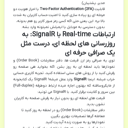
مدیر، پشتیبان).
قابلیت
Two-Factor Authentication (2FA)
یا احراز هویت دو
مرحله ای رو پیاده سازی کنید تا امنیت حساب کاربران به شدت
بالا بره. این یعنی حتی اگه کسی رمز عبور کاربر رو هم بدونه،
بدون دسترسی به موبایل یا ایمیلش نمیتونه وارد بشه.
ارتباطات Real-time با SignalR: به
روزرسانی های لحظه ای، درست مثل
یک صرافی حرفه ای
توی یه صرافی رمز ارز، قیمت ها، دفتر سفارشات (Order Book) و
نمودارها باید لحظه ای به روز بشن. اگه بخواید هی صفحه رو
رفرش کنید یا از روش های سنتی استفاده کنید، تجربه کاربری حسابی
خراب میشه. اینجا
SignalR
وارد عمل میشه! SignalR یک کتابخونه
از مایکروسافته که بهتون اجازه میده ارتباط دوطرفه (Full-duplex)
بین سرور و کلاینت برقرار کنید. با SignalR می تونید:
قیمت های لحظه ای رو بدون نیاز به رفرش صفحه به کاربران
نشون بدید.
دفتر سفارشات (Order Book) رو در لحظه به روز کنید تا
معامله گرها تصمیمات بهتری بگیرن.
نمودارها رو به صورت زنده آپدیت کنید.