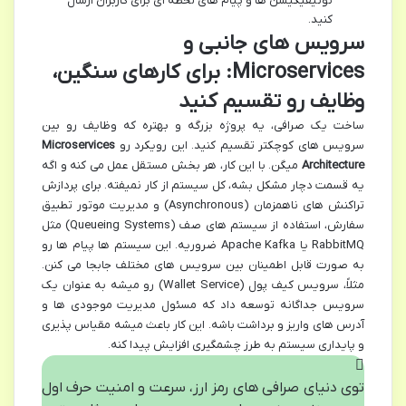
نوتیفیکیشن ها و پیام های لحظه ای برای کاربران ارسال
کنید.
سرویس های جانبی و
Microservices: برای کارهای سنگین،
وظایف رو تقسیم کنید
ساخت یک صرافی، یه پروژه بزرگه و بهتره که وظایف رو بین
سرویس های کوچکتر تقسیم کنید. این رویکرد رو
Microservices
Architecture
میگن. با این کار، هر بخش مستقل عمل می کنه و اگه
یه قسمت دچار مشکل بشه، کل سیستم از کار نمیفته. برای پردازش
تراکنش های ناهمزمان (Asynchronous) و مدیریت موتور تطبیق
سفارش، استفاده از سیستم های صف (Queueing Systems) مثل
RabbitMQ یا Apache Kafka ضروریه. این سیستم ها پیام ها رو
به صورت قابل اطمینان بین سرویس های مختلف جابجا می کنن.
مثلاً، سرویس کیف پول (Wallet Service) رو میشه به عنوان یک
سرویس جداگانه توسعه داد که مسئول مدیریت موجودی ها و
آدرس های واریز و برداشت باشه. این کار باعث میشه مقیاس پذیری
و پایداری سیستم به طرز چشمگیری افزایش پیدا کنه.
توی دنیای صرافی های رمز ارز، سرعت و امنیت حرف اول