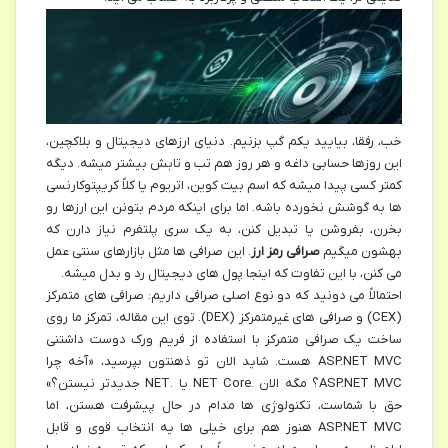
خب، رفقا، بیایید یکم گپ بزنیم. دنیای ارزهای دیجیتال و بلاکچین،
این روزها حسابی داغه و هر روز هم تب و تابش بیشتر میشه. دیگه
کمتر کسی پیدا میشه که اسم بیت کوین، اتریوم یا کلاً کریپتوکارنسی
ها به گوشش نخورده باشه. اما برای اینکه مردم بتونن این ارزها رو
بخرن، بفروشن یا تبدیل کنن، به یک سری پلتفرم نیاز دارن که
بهشون میگیم
صرافی رمز ارز
. این صرافی ها مثل بازارهای سنتی عمل
می کنن، با این تفاوت که اینجا پول های دیجیتال رد و بدل میشه.
احتمالاً می دونید که دو نوع اصلی صرافی داریم: صرافی های متمرکز
(CEX) و صرافی های غیرمتمرکز (DEX). توی این مقاله، تمرکز ما روی
ساخت یک صرافی متمرکز با استفاده از فریم ورک دوست داشتنی
ASP.NET MVC هست. شاید الان تو ذهنتون بپرسید، «آخه چرا
ASP.NET MVC؟ مگه الان .NET Core یا .NET جدیدتر نیستن؟»
حق با شماست، تکنولوژی ها مدام در حال پیشرفت هستن، اما
ASP.NET MVC هنوز هم برای خیلی ها یه انتخاب قوی و قابل