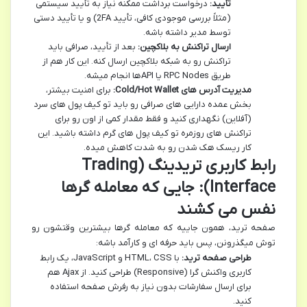
تأیید:
درخواست برداشت ممکنه نیاز به تأیید سیستمی
(مثلاً بررسی موجودی کافی، تأیید 2FA) و یا تأیید دستی
توسط مدیر داشته باشه.
ارسال تراکنش به بلاکچین:
بعد از تأیید، صرافی باید
تراکنش رو به شبکه بلاکچین ارسال کنه. این کار هم از
طریق RPC Nodes یا APIها انجام میشه.
مدیریت آدرس های Cold/Hot Wallet:
برای امنیت بیشتر،
بخش عمده دارایی های صرافی رو باید تو کیف پول های سرد
(آفلاین) نگهداری کنید و فقط مقدار کمی از اون رو برای
تراکنش های روزمره تو کیف پول های گرم داشته باشید. این
کار ریسک هک شدن رو به شدت کاهش میده.
رابط کاربری تریدینگ (Trading
Interface): جایی که معامله گرها
نفس می کشند
صفحه ترید، همون جاییه که معامله گرها بیشترین وقتشون رو
توش میگذرونن، پس باید حرفه ای و کارآمد باشه:
طراحی صفحه ترید:
با HTML، CSS و JavaScript، یک رابط
کاربری واکنش گرا (Responsive) طراحی کنید. از Ajax هم
برای ارسال سفارشات بدون نیاز به رفرش صفحه استفاده
کنید.