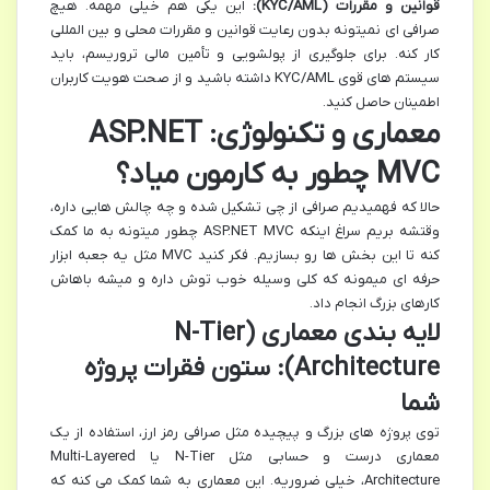
قوانین و مقررات (KYC/AML):
این یکی هم خیلی مهمه. هیچ
صرافی ای نمیتونه بدون رعایت قوانین و مقررات محلی و بین المللی
کار کنه. برای جلوگیری از پولشویی و تأمین مالی تروریسم، باید
سیستم های قوی KYC/AML داشته باشید و از صحت هویت کاربران
اطمینان حاصل کنید.
معماری و تکنولوژی: ASP.NET
MVC چطور به کارمون میاد؟
حالا که فهمیدیم صرافی از چی تشکیل شده و چه چالش هایی داره،
وقتشه بریم سراغ اینکه ASP.NET MVC چطور میتونه به ما کمک
کنه تا این بخش ها رو بسازیم. فکر کنید MVC مثل یه جعبه ابزار
حرفه ای میمونه که کلی وسیله خوب توش داره و میشه باهاش
کارهای بزرگ انجام داد.
لایه بندی معماری (N-Tier
Architecture): ستون فقرات پروژه
شما
توی پروژه های بزرگ و پیچیده مثل صرافی رمز ارز، استفاده از یک
معماری درست و حسابی مثل N-Tier یا Multi-Layered
Architecture، خیلی ضروریه. این معماری به شما کمک می کنه که