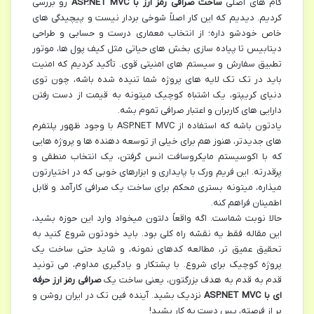
گام های اصلی
ساخت صرافی رمز ارز با ASP.NET MVC
رو بررسی
کردیم. دیدیم که این کار اصلاً شوخی بردار نیست و پیچیدگی های
خاص خودشو داره؛ از انتخاب معماری درست و حسابی و طراحی
دیتابیس تا پیاده سازی بخش های حیاتی مثل کیف پول ها، موتور
تطبیق سفارش و سیستم های امنیتی قوی. تأکید کردیم که امنیت
باید در تک تک لایه های پروژه شما تنیده شده باشه، چون توی
دنیای کریپتو، یک اشتباه کوچیک میتونه به قیمت از دست رفتن
دارایی های کاربران و اعتبار صرافی تموم بشه.
یادتون باشه که استفاده از ASP.NET MVC با وجود ظهور پلتفرم
های جدیدتر، هنوز هم برای خیلی از توسعه دهنده ها و پروژه هایی
که با اکوسیستم مایکروسافت انس گرفتن، یک انتخاب منطقی و
پرقدرته. این فریم ورک با پایداری و ابزارهای خوبی که در اختیارتون
میذاره، میتونه بستری محکم برای ساخت یک صرافی کارآمد و قابل
اطمینان فراهم کنه.
حالا نوبت شماست. اگه واقعاً دلتون میخواد وارد این حوزه بشید،
این مقاله فقط یه نقشه راه کلی بود. باید خودتون شروع کنید به
تحقیق عمیق تر، مطالعه کدهای نمونه، و شاید حتی ساخت یک
پروژه کوچیک برای شروع. با پشتکار و یادگیری مداوم، می تونید
قدم به قدم به هدف بزرگتون، یعنی ساخت یک
صرافی رمز ارز حرفه
ای با ASP.NET MVC
نزدیک بشید. آینده فین تک در ایران روشن و
پر از فرصته، پس دست به کار بشید!