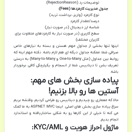
توضیحات رد (RejectionReason)
جدول مدیریت کارمزدها (Fees):
نوع کارمزد (واریز، برداشت، ترید)
درصد/مقدار کارمزد
شناسه ارز دیجیتال (در صورت نیاز)
سطح کاربری (در صورت نیاز به کارمزدهای متفاوت برای
کاربران مختلف)
اینها تنها بخشی از جداول مهم هستن و بسته به نیازهای خاص
صرافی شما، ممکنه جداول دیگه ای هم لازم باشه. نکته مهم اینه که
روابط بین جداول (مثل One-to-Many و Many-to-Many) به درستی
تعریف بشن تا دیتابیس شما از انسجام و یکپارچگی کافی برخوردار
باشه.
پیاده سازی بخش های مهم:
آستین ها رو بالا بزنیم!
حالا که معماری رو چیدیم و دیتابیس رو طراحی کردیم، وقتشه بریم
سراغ پیاده سازی بخش های اصلی. اینجا ASP.NET MVC به ما کمک
می کنه تا خیلی از این کارها رو به شکلی ساختاریافته و استاندارد
انجام بدیم.
ماژول احراز هویت و KYC/AML: