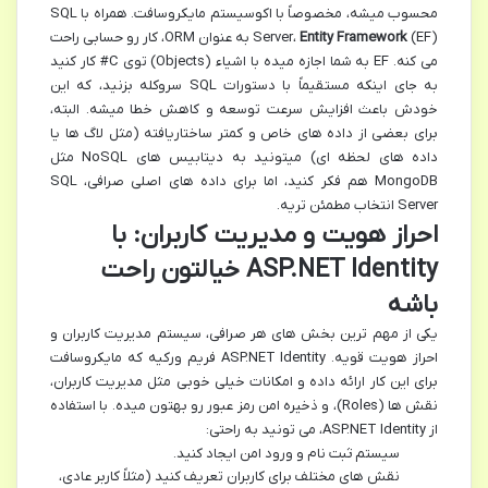
محسوب میشه، مخصوصاً با اکوسیستم مایکروسافت. همراه با SQL
Entity Framework
Server،
(EF) به عنوان ORM، کار رو حسابی راحت
می کنه. EF به شما اجازه میده با اشیاء (Objects) توی C# کار کنید
به جای اینکه مستقیماً با دستورات SQL سروکله بزنید، که این
خودش باعث افزایش سرعت توسعه و کاهش خطا میشه. البته،
برای بعضی از داده های خاص و کمتر ساختاریافته (مثل لاگ ها یا
داده های لحظه ای) میتونید به دیتابیس های NoSQL مثل
MongoDB هم فکر کنید، اما برای داده های اصلی صرافی، SQL
Server انتخاب مطمئن تریه.
احراز هویت و مدیریت کاربران: با
ASP.NET Identity خیالتون راحت
باشه
یکی از مهم ترین بخش های هر صرافی، سیستم مدیریت کاربران و
احراز هویت قویه. ASP.NET Identity فریم ورکیه که مایکروسافت
برای این کار ارائه داده و امکانات خیلی خوبی مثل مدیریت کاربران،
نقش ها (Roles)، و ذخیره امن رمز عبور رو بهتون میده. با استفاده
از ASP.NET Identity، می تونید به راحتی:
سیستم ثبت نام و ورود امن ایجاد کنید.
نقش های مختلف برای کاربران تعریف کنید (مثلاً کاربر عادی،