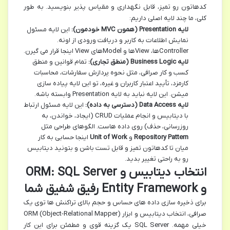
کدهاتون رو تمیز، قابل نگهداری و مقیاس پذیر بنویسید. به طور
کلی، ما چند لایه اصلی داریم:
لایه Presentation (همون MVC خودمون):
این لایه مسئول
نمایش اطلاعات به کاربر و دریافت ورودی از اونه.
Controllerها، Viewها و Modelهای View اینجا قرار می گیرن.
لایه Business Logic (منطق تجاری):
تمام قوانین و منطق
کسب و کار صرافی، مثل نحوه پردازش سفارشات، محاسبات
کارمزد، تأیید اعتبار کاربران و غیره، تو این لایه پیاده سازی
میشن. این لایه نباید به لایه Presentation وابسته باشه.
لایه Data Access (دسترسی به داده):
این لایه مسئول ارتباط
با دیتابیس و انجام عملیات CRUD (ایجاد، خواندن، به
روزرسانی، حذف) روی داده هاست. الگوهای طراحی مثل
Repository Pattern
و
Unit of Work
اینجا حسابی به کار
میان تا کدهاتون تمیز و قابل تست باشن و بتونید دیتابیس
رو به راحتی تغییر بدید.
انتخاب دیتابیس و ORM: SQL Server
و Entity Framework رفیق شفیق شما
برای ذخیره سازی داده های حساس و حجم بالای تراکنش ها توی یک
صرافی، انتخاب دیتابیس و ابزار ORM (Object-Relational Mapper)
خیلی مهمه. SQL Server یک گزینه قوی و مطمئن برای این کار