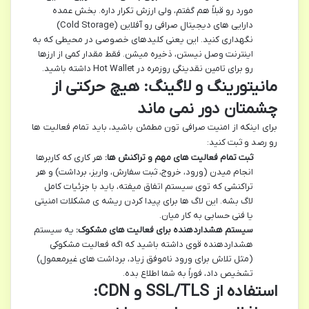
مورد رو قبلاً هم گفتم، ولی ارزش تکرار داره. بخش عمده
دارایی های دیجیتال صرافی رو آفلاین (Cold Storage)
نگهداری کنید. این یعنی کلیدهای خصوصی در محیطی که به
اینترنت وصل نیستن، ذخیره میشن. فقط مقدار کمی از ارزها
رو برای تامین نقدینگی روزمره در Hot Wallet داشته باشید.
مانیتورینگ و لاگینگ: هیچ حرکتی از
چشمتان دور نمی ماند
برای اینکه از امنیت صرافی تون مطمئن باشید، باید تمام فعالیت ها
رو رصد و ثبت کنید:
ثبت تمام فعالیت های مهم و تراکنش ها:
هر کاری که کاربرها
انجام میدن (ورود، خروج، ثبت سفارش، واریز، برداشت) و هر
تراکنشی که توی سیستم اتفاق میفته، باید با جزئیات کامل
لاگ بشه. این لاگ ها برای پیدا کردن ریشه ی مشکلات امنیتی
یا فنی حسابی به کار میان.
سیستم هشداردهنده برای فعالیت های مشکوک:
یه سیستم
هشداردهنده قوی داشته باشید که اگه فعالیت مشکوکی
(مثل تلاش برای ورود ناموفق زیاد، برداشت های غیرمعمول)
تشخیص داد، فوراً به شما اطلاع بده.
استفاده از SSL/TLS و CDN: