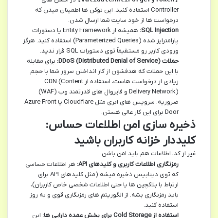
Controller استفاده کنید. این توکن ها اطمینان میدن که
درخواست ها از خود سایت شما ارسال شدن.
SQL Injection:
همیشه از Entity Framework یا دستورات
پارامترایز شده (Parameterized Queries) استفاده کنید. هرگز
ورودی کاربر رو مستقیماً توی دستورات SQL قرار ندید.
حملات DDoS (Distributed Denial of Service):
برای مقابله
با این حملات که هدفشون از کار انداختن سرور شما با حجم
زیادی از درخواست هاست، استفاده از CDN (Content
Delivery Network) و فایروال های قدرتمند وب (WAF)
ضروریه. سرویس های ابری مثل Cloudflare یا Azure Front
Door برای این کار عالی هستن.
ذخیره سازی امن اطلاعات حساس:
کلیددار خزانه کاربران باشید
غیر از کد، اطلاعات هم باید امن باشن:
رمزنگاری اطلاعات کاربری و کلیدهای API:
هر اطلاعات حساسی
که توی دیتابیس ذخیره میشه (مثل کلیدهای API برای
ارتباط با بلاکچین ها یا حتی اطلاعات شخصی خاص کاربران)،
باید رمزنگاری بشه. از الگوریتم های رمزنگاری قوی و به روز
استفاده کنید.
استفاده از Cold Storage برای بخش عمده دارایی ها:
این