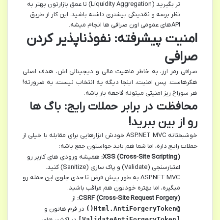
تر بگیرید (Liquidity Aggregation) تا عمق بازارتون بهتر به
نظر برسه و نقدینگی بیشتری داشته باشید. این کار از طریق
APIهای عمومی اون صرافی ها انجام میشه.
امنیت پیشرفته: نفوذناپذیر کردن
صرافی
صرافی رمز ارز، به خاطر ماهیت مالی و دیجیتالی اش، هدف اصلی
هکرهاست. پس امنیت، اینجا دیگه یه انتخاب نیست، یه ضرورته!
هر سوراخ ریز امنیتی میتونه فاجعه بار باشه.
محافظت در برابر حملات رایج: باگ ها
رو از بین ببرید!
خوشبختانه ASP.NET MVC خودش ابزارهایی برای مقابله با خیلی از
حملات رایج داره، اما شما هم باید حواستون جمع باشه:
XSS (Cross-Site Scripting):
همیشه ورودی های کاربر رو
اعتبارسنجی (Validate) و پاک سازی (Sanitize) کنید.
ASP.NET MVC به طور پیش فرض تا حدی جلوی این حمله رو
میگیره، اما بهتره خودتون هم مراقب باشید.
CSRF (Cross-Site Request Forgery):
از
@Html.AntiForgeryToken()
در فرم هاتون و
[ValidateAntiForgeryToken]
در اکشن های