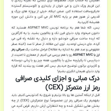
اطمینان به حساب میاد، مخصوصاً برای کسایی که تجربه زیادی با
این فریم ورک دارن و می خوان از پایداری و اکوسیستم گسترده
مایکروسافت استفاده کنن. ضمن اینکه، خیلی از پروژه های بزرگ و
قدیمی تر هنوز هم بر پایه MVC کار می کنن و دانش این حوزه
همیشه کاربردیه.
پس، اگه شما هم یه برنامه نویس ASP.NET MVC هستید که
دلتون میخواد وارد دنیای فین تک و بلاکچین بشید، یا یه کارآفرین
که ایده ساخت صرافی خودشو داره و دنبال یه نقشه راه فنی می
گرده، جای درستی اومدید. توی این مقاله، از صفر تا صد (البته صفر
مفهومی و صد هم به اندازه یه مقاله!) مراحل ساخت یک
صرافی رمز
ارز با ASP.NET MVC
رو با هم بررسی می کنیم. از معماری تا امنیت، از
دیتابیس تا یکپارچه سازی با بلاکچین، همه چیز رو با زبانی دوستانه
و کاربردی براتون توضیح میدیم. پس کمر همت رو ببندید که قراره
وارد دنیای هیجان انگیزی بشیم!
درک مبانی و اجزای کلیدی صرافی
رمز ارز متمرکز (CEX)
قبل از اینکه آستین ها رو بالا بزنیم و شروع به کدنویسی کنیم، باید
بفهمیم یک صرافی رمز ارز، مخصوصاً نوع متمرکزش (CEX)، از چه
بخش هایی تشکیل شده و چه انتظاراتی ازش داریم. فرض کنید می