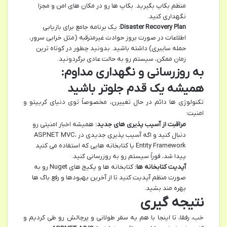
منظم بکاپ بگیرید. بکاپ ها رو در مکان های امن و مجزا
نگهداری کنید.
Disaster Recovery Plan:
یک برنامه جامع برای بازیابی
اطلاعات در صورت بروز حوادث غیرمترقبه (مثل خرابی سرور،
حمله سایبری) داشته باشید. بدونید چطور در کوتاه ترین
زمان ممکن، سیستم رو به حالت عادی برگردونید.
به روزرسانی و نگهداری مداوم:
همیشه یک قدم جلوتر باشید
تکنولوژی ها دائم در حال تغییرن، مخصوصاً توی دنیای کریپتو و
امنیت:
مراقبت از آسیب پذیری های جدید:
همیشه اخبار امنیتی رو
دنبال کنید و اگه آسیب پذیری جدیدی در ASP.NET MVC،
Entity Framework یا کتابخانه هایی که استفاده می کنید
پیدا شد، فوراً سیستم رو به روزرسانی کنید.
آپدیت کتابخانه ها:
کتابخانه ها و پکیج های Nuget رو به
صورت منظم آپدیت کنید تا از آخرین بهبودها و رفع باگ ها
بهره مند بشید.
نتیجه گیری
خب، رفقا، تا اینجا با هم یه سفر طولانی و پرچالش رو طی کردیم و