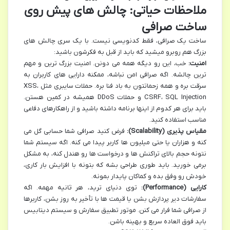
ملاحظات حیاتی: چالش های پیش روی
ساخت صرافی
ساخت یک صرافی، فقط کدنویسی نیست. با یک سری چالش های
بزرگ هم روبرو میشید که باید از قبل به فکرشون باشید:
امنیت:
خب، این رو دیگه همه می دونن. امنیت بزرگ ترین و مهم
ترین چالشه. اگه صرافی امن نباشه، ممکنه دارایی های کاربران به
سرقت بره و همه زحماتتون به باد فنا بره. حملات سایبری مثل XSS،
CSRF، SQL Injection و حملات DDoS همیشه در کمین هستن.
باید برای هر کدوم از اینها برنامه داشته باشید و از راهکارهای دفاعی
مناسب استفاده کنید.
مقیاس پذیری (Scalability):
فرض کنید صرافی شما حسابی گل می
کنه و هزاران یا حتی میلیون ها کاربر پیدا می کنه. اگه سیستم شما
نتونه حجم بالای تراکنش ها و درخواست ها رو هندل کنه، به مشکل
برمی خورید. باید طوری طراحی بشه که بتونه با افزایش بار کاری،
خودش رو وفق بده و کماکان پایدار بمونه.
کارایی (Performance):
توی دنیای ترید، هر ثانیه مهمه. اگه
سفارشات دیر پردازش بشن یا قیمت ها با تأخیر به روز بشن، کاربرها
از صرافی شما فرار می کنن. موتور تطبیق سفارش و سیستم دیتابیس
باید فوق العاده سریع و بهینه باشن.