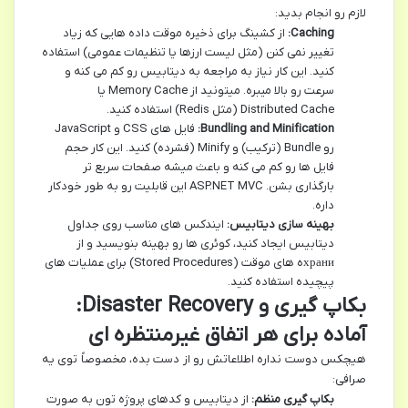
لازم رو انجام بدید:
Caching:
از کشینگ برای ذخیره موقت داده هایی که زیاد
تغییر نمی کنن (مثل لیست ارزها یا تنظیمات عمومی) استفاده
کنید. این کار نیاز به مراجعه به دیتابیس رو کم می کنه و
سرعت رو بالا میبره. میتونید از Memory Cache یا
Distributed Cache (مثل Redis) استفاده کنید.
Bundling and Minification:
فایل های CSS و JavaScript
رو Bundle (ترکیب) و Minify (فشرده) کنید. این کار حجم
فایل ها رو کم می کنه و باعث میشه صفحات سریع تر
بارگذاری بشن. ASP.NET MVC این قابلیت رو به طور خودکار
داره.
بهینه سازی دیتابیس:
ایندکس های مناسب روی جداول
دیتابیس ایجاد کنید، کوئری ها رو بهینه بنویسید و از
храниه های موقت (Stored Procedures) برای عملیات های
پیچیده استفاده کنید.
بکاپ گیری و Disaster Recovery:
آماده برای هر اتفاق غیرمنتظره ای
هیچکس دوست نداره اطلاعاتش رو از دست بده، مخصوصاً توی یه
صرافی:
بکاپ گیری منظم:
از دیتابیس و کدهای پروژه تون به صورت