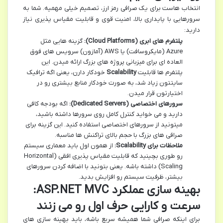
انتخاب هاست برای یک صرافی رمز ارز، تصمیم خیلی مهمیه. شما به
سرورهایی با پایداری بالا، امنیت قوی و قابلیت مقیاس پذیری نیاز
دارید:
پلتفرم های ابری (Cloud Platforms):
گزینه هایی مثل
Azure (مایکروسافت) یا AWS (آمازون) سرویس های فوق
العاده ای برای میزبانی پروژه های بزرگ ارائه میدن. این
پلتفرم ها قابلیت
Scalability
خودکار دارن، یعنی اگه ترافیک
سایتتون زیاد شد، به صورت خودکار منابع بیشتری رو در
اختیارتون قرار میدن.
سرورهای اختصاصی (Dedicated Servers):
اگه بودجه کافی
دارید و می خواید کنترل کامل روی سرورها داشته باشید،
میتونید از سرورهای اختصاصی استفاده کنید. این گزینه برای
صرافی های بزرگ با حجم بالای تراکنش ها مناسبه.
ملاحظات برای Scalability:
از همون اول باید معماری سیستم
رو طوری بچینید که قابلیت مقیاس پذیری افقی (Horizontal
Scaling) داشته باشه. یعنی بتونید با اضافه کردن سرورهای
بیشتر، ظرفیت سیستم رو افزایش بدید.
بهینه سازی عملکرد ASP.NET MVC:
سرعت و کارایی حرف اول رو می زنند
برای اینکه صرافی شما همیشه سریع باشه، باید بهینه سازی های