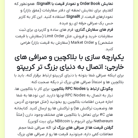
نمایش Order Book و نمودار قیمت با SignalR:
همونطور که
گفتیم، برای نمایش لحظه ای دفتر سفارشات (عمق بازار) و
نمودارهای قیمت، از
SignalR
استفاده کنید. این کار به کاربر
حس یک صرافی حرفه ای رو میده.
فرم های سفارش گذاری:
فرم های ساده و کاربردی برای ثبت
سفارشات خرید و فروش، مثل Limit Order (سفارش با قیمت
مشخص) و Market Order (سفارش به قیمت بازار) طراحی
کنید.
یکپارچه سازی با بلاکچین و صرافی های
خارجی: اتصال به دنیای بزرگ تر کریپتو
برای اینکه صرافی شما بتونه با دنیای کریپتو ارتباط برقرار کنه، باید با
بلاکچین ها و احتمالاً صرافی های بزرگ تر دیگه صحبت کنه:
چگونگی ارتباط با RPC Nodes بلاکچین:
برای کار با بلاکچین ها،
نیاز به اتصال به RPC Nodes اونها دارید. این نودها به شما
اجازه میدن اطلاعات بلاکچین رو بخونید (مثل موجودی آدرس
ها، وضعیت تراکنش ها) و تراکنش ها رو ارسال کنید. کتابخانه
های C# برای تعامل با بلاکچین های مختلف وجود دارن (مثلاً
Nethereum برای اتریوم یا NBitcoin برای بیت کوین).
گرفتن قیمت ها از صرافی های بزرگ تر:
اگه صرافی شما حجم
معاملات کمی داره، میتونید قیمت ها رو از صرافی های بزرگ