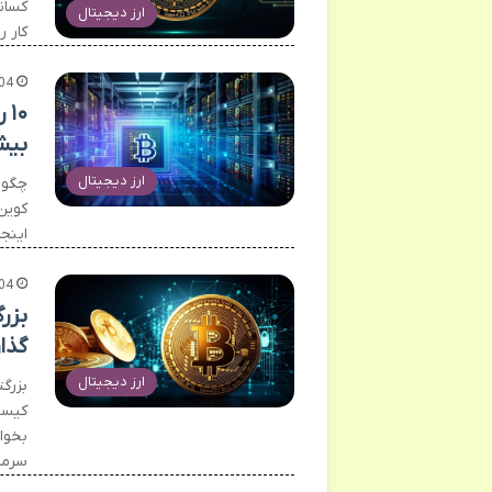
کسان
ارز دیجیتال
کار 
04
۱۰
بیش
ارز دیجیتال
چگون
کوین
اینج
04
گذار
ارز دیجیتال
بزرگ
کیست
بخوا
سرما