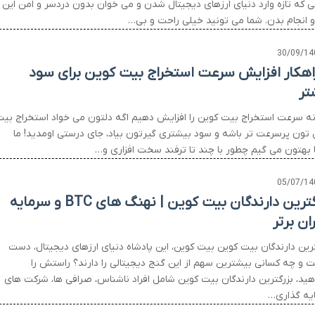
ی که تازه وارد دنیای ارزهای دیجیتال شدن و می خوان بدون دردسر و امن این
رو انجام بدن. شما می تونید خیلی راحت و بی…
30/09/14
 راهکار افزایش سرعت استخراج بیت کوین برای سود
تر
ه سرعت استخراج بیت کوین را افزایش دهیم اگه دلتون می خواد استخراج بی
 تون پرسرعت تر باشه و سود بیشتری گیرتون بیاد، جای درستی اومدید! ما
ا بهتون می گیم چطور با چند تا ترفند سخت افزاری و…
05/07/14
بزرگترین دارندگان بیت کوین | نهنگ های BTC و سرمایه
ان برتر
ترین دارندگان بیت کوین بیت کوین، این پادشاه دنیای ارزهای دیجیتال، دست
 و چه کسانی بیشترین سهم از این گنج دیجیتالی را دارند؟ راستش را
هید، بزرگترین دارندگان بیت کوین شامل افراد ناشناس، صرافی ها، شرکت های
یه گذاری…