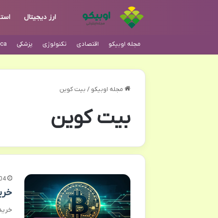
ارز دیجیتال
است
مجله اوبیکو
اقتصادی
تکنولوژی
پزشکی
ca
مجله اوبیکو
/
بیت کوین
بیت کوین
04
خری
خرید