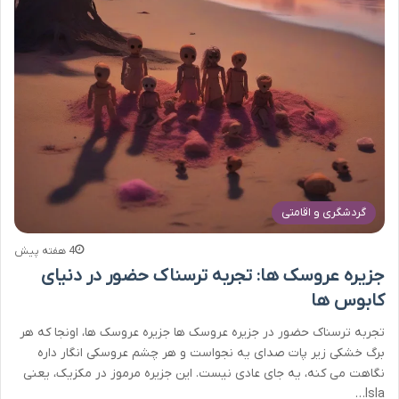
گردشگری و اقامتی
4 هفته پیش
جزیره عروسک ها: تجربه ترسناک حضور در دنیای
کابوس ها
تجربه ترسناک حضور در جزیره عروسک ها جزیره عروسک ها، اونجا که هر
برگ خشکی زیر پات صدای یه نجواست و هر چشم عروسکی انگار داره
نگاهت می کنه، یه جای عادی نیست. این جزیره مرموز در مکزیک، یعنی
Isla…