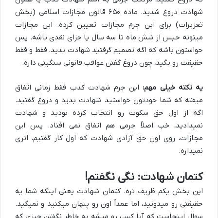
شهادت دروغ شدید. ماده ۶۵۰ قانون مجازات اسلامی (بخش
تعزیرات) برای این جرم مجازات تعیین کرده. این مجازات
میتونه حبس از شش ماه تا سه سال یا جزای نقدی باشه. پس
حواستون باشه که اگه تصمیم گرفتید شهادت بدید، فقط و فقط
حقیقت رو بگید، چون دروغ گفتن عواقب قانونی سنگینی داره.
یه نکته خیلی مهم:
این جرم شهادت کذب فقط زمانی اتفاق
میفته که شما خودتون خواستید شهادت بدید و دروغ گفتید.
اگه از اول حق سکوت رو انتخاب کرده بودید و شهادت
نمیدادید، خب اصلاً جرمی هم اتفاق نمی افتاد. پس این
مجازات، روی اون حق آزادی شهادت که اول کار گفتیم، اثری
نمیذاره.
کتمان شهادت: نگی نگفتم!
این بخش یکم ظریف تره. کتمان شهادت یعنی اینکه شما یه
حقیقتی رو میدونید، اما عمداً اون رو پنهان میکنید و نمیگید.
سوال اینجاست که آیا کسی رو میشه به خاطر نگفتن چیزی که