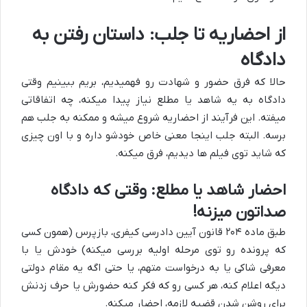
از احضاریه تا جلب: داستان رفتن به
دادگاه
حالا که فرق حضور و شهادت رو فهمیدیم، بریم ببینیم وقتی
دادگاه به یه شاهد یا مطلع نیاز پیدا میکنه، چه اتفاقاتی
میفته. این فرآیند از احضاریه شروع میشه و ممکنه به جلب هم
برسه. البته جلب اینجا معنی خاص خودشو داره و با اون چیزی
که شاید توی فیلم ها دیدیم، فرق میکنه.
احضار شاهد یا مطلع: وقتی که دادگاه
صداتون میزنه!
طبق ماده ۲۰۴ قانون آیین دادرسی کیفری، بازپرس (همون کسی
که پرونده رو توی مرحله اولیه بررسی میکنه) خودش یا با
معرفی شاکی یا به درخواست متهم، یا حتی اگه یه مقام دولتی
دیگه اعلام کنه، هر کسی رو که فکر کنه حضورش یا حرف زدنش
برای روشن شدن قضیه لازمه، احضار میکنه.