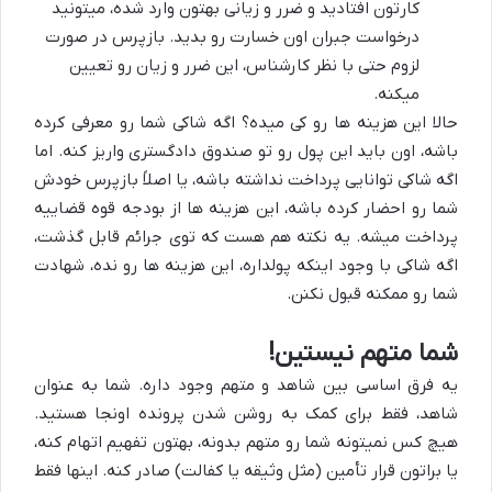
کارتون افتادید و ضرر و زیانی بهتون وارد شده، میتونید
درخواست جبران اون خسارت رو بدید. بازپرس در صورت
لزوم حتی با نظر کارشناس، این ضرر و زیان رو تعیین
میکنه.
حالا این هزینه ها رو کی میده؟ اگه شاکی شما رو معرفی کرده
باشه، اون باید این پول رو تو صندوق دادگستری واریز کنه. اما
اگه شاکی توانایی پرداخت نداشته باشه، یا اصلاً بازپرس خودش
شما رو احضار کرده باشه، این هزینه ها از بودجه قوه قضاییه
پرداخت میشه. یه نکته هم هست که توی جرائم قابل گذشت،
اگه شاکی با وجود اینکه پولداره، این هزینه ها رو نده، شهادت
شما رو ممکنه قبول نکنن.
شما متهم نیستین!
یه فرق اساسی بین شاهد و متهم وجود داره. شما به عنوان
شاهد، فقط برای کمک به روشن شدن پرونده اونجا هستید.
هیچ کس نمیتونه شما رو متهم بدونه، بهتون تفهیم اتهام کنه،
یا براتون قرار تأمین (مثل وثیقه یا کفالت) صادر کنه. اینها فقط