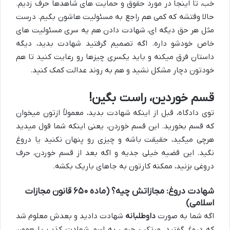
خب، تا اینجا در مورد حقوق و حمایت های شاهدها حرف زدیم.
حالا وقتشه که کمی هم راجع به مسئولیت هاشون بگیم. درست
مثل هر حق دیگه ای، شهادت دادن هم یه سری مسئولیت های
خاص خودشو داره. اگه تصمیم گرفتید شهادت بدید، دیگه
داستان فرق میکنه و باید یکسری چیزها رو رعایت کنید تا هم
خودتون دچار مشکل نشید و هم به روند عدالت کمک کنید.
قسم خوردین، راست بگین!
توی دادگاه، قبل از اینکه شهادت بدید، معمولاً ازتون میخوان
که قسم بخورید. این قسم خوردن، یعنی اینکه شما قول میدید
هرچی میگید، حقیقت باشه و چیزی رو پنهان نکنید یا دروغ
نگید. این قضیه خیلی جدیه و اگه بعد از قسم خوردن، حرف
دروغی بزنید، ممکنه کارتون به جاهای باریک بکشه.
شهادت دروغ: مجازاتش چیه؟ (ماده ۶۵۰ قانون مجازات
اسلامی)
اگه شما به صورت
داوطلبانه
شهادت دادید و بعدش معلوم شد
که دروغ گفتید، مرتکب جرمی به اسم شهادت کذب یا همون