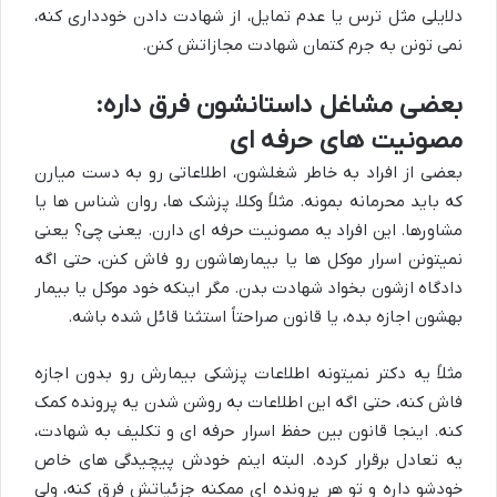
دلایلی مثل ترس یا عدم تمایل، از شهادت دادن خودداری کنه،
نمی تونن به جرم کتمان شهادت مجازاتش کنن.
بعضی مشاغل داستانشون فرق داره:
مصونیت های حرفه ای
بعضی از افراد به خاطر شغلشون، اطلاعاتی رو به دست میارن
که باید محرمانه بمونه. مثلاً وکلا، پزشک ها، روان شناس ها یا
مشاورها. این افراد یه مصونیت حرفه ای دارن. یعنی چی؟ یعنی
نمیتونن اسرار موکل ها یا بیمارهاشون رو فاش کنن، حتی اگه
دادگاه ازشون بخواد شهادت بدن. مگر اینکه خود موکل یا بیمار
بهشون اجازه بده، یا قانون صراحتاً استثنا قائل شده باشه.
مثلاً یه دکتر نمیتونه اطلاعات پزشکی بیمارش رو بدون اجازه
فاش کنه، حتی اگه این اطلاعات به روشن شدن یه پرونده کمک
کنه. اینجا قانون بین حفظ اسرار حرفه ای و تکلیف به شهادت،
یه تعادل برقرار کرده. البته اینم خودش پیچیدگی های خاص
خودشو داره و تو هر پرونده ای ممکنه جزئیاتش فرق کنه، ولی