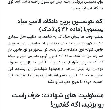
برای متهمین پرونده است. پس خیالشون راحت باشه، شما توی
جایگاه اتهام نیستید.
اگه نتونستین برین دادگاه، قاضی میاد
پیشتون! (ماده ۲۱۶ ق.آ.د.ک)
بعضی وقت ها پیش میاد که یه شاهد، به دلایلی مثل بیماری
شدید، کهولت سن، یا حتی تعداد زیاد شاهدها تو یه محل
خاص، نتونه توی دادگاه حاضر بشه. تو اینجور مواقع، قانون باز
هم راه حل گذاشته. ماده ۲۱۶ قانون آیین دادرسی کیفری میگه
که اگه همچین شرایطی پیش بیاد، قاضی یا بازپرس میتونه
خودش بره پیش شاهد و همونجا شهادتش رو بشنوه. این
نشون میده که قانون چقدر انعطاف پذیره و به شرایط افراد
اهمیت میده تا هیچ حقی ضایع نشه.
مسئولیت های شهادت: حرف راست
رو بزنید، اگه گفتین!