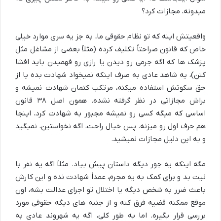
میدونه، مجازات کرد؟
واقعیتش اینه که تو نظام حقوقی ما، به جز یه سری موارد خیلی
خاص که قانون صراحتاً تکلیف کرده (مثلاً بعضی از مشاغل مثل
پزشک ها که اگه جرمی رو دیدن یا رازی رو فهمیدن باید افشا
کنن)، یه شاهد عادی به صرف اینکه نمیخواد شهادت بده یا از
حق سکوتش استفاده میکنه، مرتکب کتمان شهادت نمیشه و
براش مجازاتی در نظر گرفته نشده. همون اصل ۳۸ قانون
اساسی که میگه کسی رو نمیشه مجبور به شهادت کرد، اینجا
هم حرف اول رو میزنه. پس خیال راحت، اگه نخواستین، نمیگید
و به این دلیل مجازات نمیشید.
مگه اینکه یه جور دیگه داستان پیش بیاد. مثلاً اگه یه نفر با
نیت بد و برای کمک به یه مجرم، عمداً شهادت نده و این کارش
باعث ضرر به شخص دیگه یا اختلال تو اجرای عدالت بشه، اون
موقع ممکنه قضیه فرق کنه و از جنبه های دیگه حقوقی مورد
بررسی قرار بگیره. اما به طور کلی، اگه یه شهروند عادی به