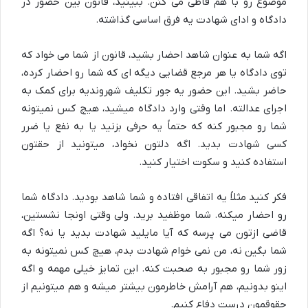
موضوع رو با هم قاطی می کنن. ببینید، قانون بین حضور در
دادگاه و ادای شهادت یه فرق اساسی گذاشته.
اگه شما به عنوان شاهد احضار بشید، قانون از شما می خواد که
توی دادگاه یا هر مرجع قضایی دیگه ای که شما رو احضار کرده،
حاضر بشید. این حضور یه جور تکلیف شهروندیه برای کمک به
اجرای عدالته. اما وقتی وارد دادگاه میشید، هیچ کس نمیتونه
شما رو مجبور کنه که حتماً یه حرفی بزنید یا به نفع یا ضرر
کسی شهادت بدید. اگه دلتون نخواد، میتونید از حقتون
استفاده کنید و سکوت اختیار کنید.
فکر کنید مثلاً یه اتفاقی افتاده و شما شاهد بودید. دادگاه شما
رو احضار میکنه. شما موظفید برید. ولی وقتی اونجا نشستین،
قاضی ازتون می پرسه که آیا مایلید شهادت بدید یا نه؟ اگه
شما بگین نه، من نمی خوام شهادت بدم، هیچ کس نمیتونه به
زور شما رو مجبور به صحبت کنه. این تمایز خیلی مهمه و اگه
اینو بدونیم، هم آرامش خاطرمون بیشتر میشه و هم میتونیم از
حقوقمون درست دفاع کنیم.