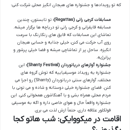
که تو رویدادها و جشنواره های هیجان انگیز محلی شرکت کنی:
مسابقات کرجی رانی (Regattas):
تو تابستون، چندین
مسابقه قایقرانی و کرجی رانی تو دریاچه ها برگزار میشه.
تماشای این مسابقات که قایق های رنگارنگ با سرعت
روی آب حرکت می کنن، خیلی جذابه و حسابی هیجان
انگیزه. ساحل پر از تماشاچی میشه و فضا خیلی پرشور و
پرانرژیه.
جشنواره آوازهای دریانوردان (Shanty Festival):
این
جشنواره یه رویداد موسیقیاییه که توش گروه های
مختلف، آوازهای سنتی دریانوردان (Shanty) رو اجرا می
کنن. فضای جشنواره خیلی دوستانه و شاده و می تونی با
مردم محلی همراه بشی و با آهنگاشون همخوانی کنی. این
جشنواره واقعاً حال و هوای خاصی داره و اگه به موسیقی
فولکلور علاقه داری، حتماً ازش لذت می بری.
اقامت در میکووایکی: شب هاتو کجا