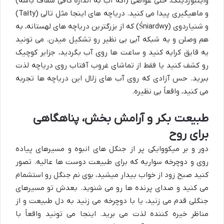
وایتبوردینگ، حتی غواصی (اگه آب به اندازه کافی شفاف باشه)
و ماهیگیری پیدا می کنید. دریاچه های اینجا مثل تالی (Tałty)
و شنیاردوی (Śniardwy) که از بزرگترین دریاچه های لهستانه، به
هم وصلن و یه شبکه آبی بی نظیر رو تشکیل میدن. می تونید
یه قایق کرایه کنید و ساعت ها روی آب بگردید، جزایر کوچیک
رو کشف کنید یا فقط از تماشای غروب آفتاب روی دریاچه لذت
ببرید. حس آزادی که روی آب های زلال این دریاچه ها تجربه
می کنید، واقعاً بی نظیره.
طبیعت بکر و آرامش بخش، پناهگاهی
برای روح
دور و بر میکووایکی پر از جنگل های انبوه و مسیرهای پیاده
روی و دوچرخه سواریه که برای طبیعت دوست ها عالیه. تصور
کنید صبح زود از خواب بیدار میشید، بوی نم جنگل رو استشمام
می کنید و صدای پرنده ها رو می شنوید. بعدش تو مسیرهای
جنگلی قدم می زنید، یا با دوچرخه می زنید به دل طبیعت و از
مناظر خیره کننده لذت می برید. اینجا می تونید واقعاً با