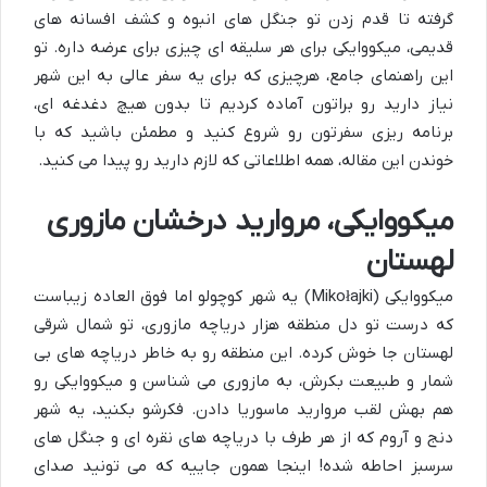
گرفته تا قدم زدن تو جنگل های انبوه و کشف افسانه های
قدیمی، میکووایکی برای هر سلیقه ای چیزی برای عرضه داره. تو
این راهنمای جامع، هرچیزی که برای یه سفر عالی به این شهر
نیاز دارید رو براتون آماده کردیم تا بدون هیچ دغدغه ای،
برنامه ریزی سفرتون رو شروع کنید و مطمئن باشید که با
خوندن این مقاله، همه اطلاعاتی که لازم دارید رو پیدا می کنید.
میکووایکی، مروارید درخشان مازوری
لهستان
میکووایکی (Mikołajki) یه شهر کوچولو اما فوق العاده زیباست
که درست تو دل منطقه هزار دریاچه مازوری، تو شمال شرقی
لهستان جا خوش کرده. این منطقه رو به خاطر دریاچه های بی
شمار و طبیعت بکرش، به مازوری می شناسن و میکووایکی رو
هم بهش لقب مروارید ماسوریا دادن. فکرشو بکنید، یه شهر
دنج و آروم که از هر طرف با دریاچه های نقره ای و جنگل های
سرسبز احاطه شده! اینجا همون جاییه که می تونید صدای