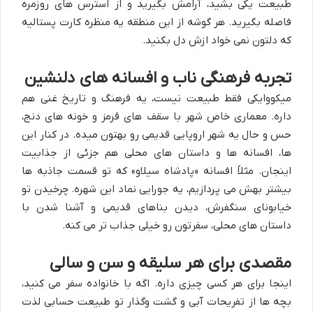
طبیعت یکی بشید، آرامش بگیرید و از استرس های روزمره
فاصله بگیرید. هر گوشه از این منطقه یه منظره کارت پستالیه
که دلتون نمی خواد ازش دل بکنید.
تجربه فرهنگی ناب و افسانه های دلنشین
میکووایکی فقط طبیعت نیست، یه فرهنگ و تاریخ غنی هم
داره. معماری خاص شهر با سقف های قرمز و خونه های دنج،
حس و حال یه شهر اروپایی قدیمی رو بهتون میده. در کنار این
ها، افسانه ها و داستان های محلی هم جزئی از جذابیت
اینجان. مثلاً افسانه «پادشاه سیلاو» که تو قسمت جاذبه ها
بیشتر بهش می پردازیم، یه جورایی نماد این شهره. چرخیدن تو
خیابونای سنگفرش، دیدن بناهای قدیمی و آشنا شدن با
داستان های محلی، سفرتون رو خیلی جذاب تر می کنه.
مقصدی برای هر سلیقه و سن و سالی
اینجا برای هر کسی چیزی داره. اگه با خانواده سفر می کنید،
بچه ها از تفریحات آبی و گشت وگذار تو طبیعت حسابی لذت