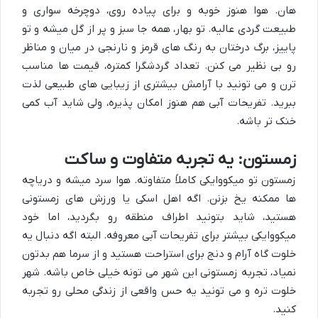
هان. هوا هنوز خوبه و برای پیاده روی، دوچرخه سواری و
طبیعت گردی عالیه. تو بهار، همه جا سبز و پر از گل میشه و تو
پاییز، برگ درختان به رنگ های قرمز و نارنجی در میان و مناظر
رو بی نظیر می کنن. تعداد گردشگرا کمتره، قیمت ها مناسب
ترن و می تونید با آرامش بیشتری از زیبایی های طبیعی لذت
ببرید. تفریحات آبی هم هنوز امکان پذیره، ولی شاید آب کمی
خنک تر باشه.
زمستون: یه تجربه متفاوت و ساکت
زمستون تو میکووایکی کاملاً متفاوته. هوا سرد میشه و دریاچه
ها ممکنه یخ بزنن. اگه اهل اسکی یا ورزش های زمستونی
هستید، شاید بتونید اطراف منطقه رو بگردید، اما خود
میکووایکی بیشتر برای تفریحات آبی معروفه. البته اگه دنبال یه
خلوت گاه آرام و دنج برای استراحت هستید و از سرما هم بدتون
نمیاد، تجربه زمستونی این شهر می تونه خیلی خاص باشه. شهر
خلوت تره و می تونید یه حس واقعی از زندگی محلی رو تجربه
کنید.