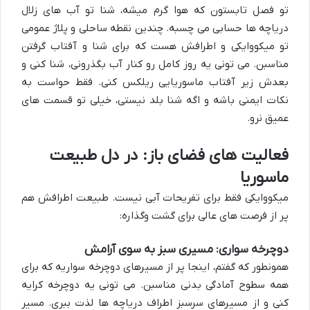
تو فصل تابستون که هوا گرم میشه، شنا تو آب های زلال
دریاچه ها حسابی می چسبه. چندین نقطه ساحلی و پلاژ عمومی
تو میکووایکی و اطرافش هست که برای شنا و آفتاب گرفتن
مناسبن. می تونی یه روز کامل رو کنار آب بگذرونی، شنا کنی و
بعدش زیر آفتاب ماسوریایی ریلکس کنی. فقط حواست به
نکات ایمنی باشه و اگه شنا بلد نیستی، خیلی تو قسمت های
عمیق نرو.
فعالیت های فضای باز: در دل طبیعت
ماسوریا
میکووایکی فقط برای تفریحات آبی نیست. طبیعت اطرافش هم
پر از فرصت های عالی برای گشت وگذاره:
دوچرخه سواری: مسیری سبز به سوی آرامش
همونطور که گفتم، اینجا پر از مسیرهای دوچرخه سواریه که برای
همه سطوح آمادگی بدنی مناسبن. می تونی یه دوچرخه کرایه
کنی و از مسیرهای سرسبز اطراف دریاچه ها لذت ببری. مسیر