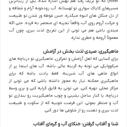
River) که تو بریف رقبا هم بهش اشاره شده، یکی از زیباترین
مسیرهای کایاک سواری تو لهستانه. آب رودخونه آرام و شفافه و
از دل جنگل های انبوه میگذره. حس غوطه ور شدن تو طبیعت
و حرکت آروم روی آب، واقعاً تجربه ای منحصر به فرده. حتی اگه
مبتدی باشی هم می تونی از این تفریح لذت ببری، چون آب
معمولاً آرومه و خطری نداره.
ماهیگیری: صیدی لذت بخش در آرامش
برای کسایی که اهل آرامش و تمرکزن، ماهیگیری تو دریاچه های
میکووایکی می تونه یه گزینه عالی باشه. آب های اینجا پر از
انواع ماهی های آب شیرینه. فقط یادت باشه که برای
ماهیگیری ممکنه نیاز به مجوز داشته باشی که می تونی از
مراکز محلی تهیه کنی. می تونی یه قایق کرایه کنی و بری وسط
دریاچه، یا کنار ساحل بشینی و چوب ماهیگیریت رو بندازی تو
آب و منتظر بمونی. این فرصت خوبیه که از سکوت و طبیعت
لذت ببری و ذهنت رو از شلوغی ها دور کنی.
شنا و آفتاب گرفتن: خنکای آب و گرمای آفتاب