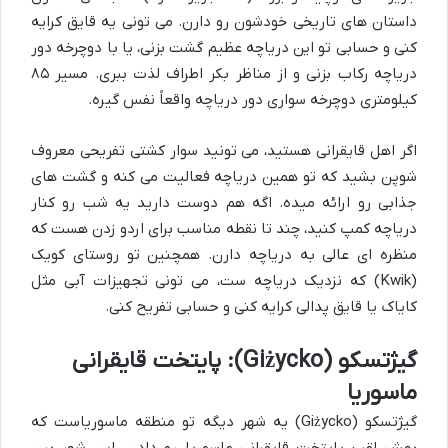
داستان های تاریخی خودشون رو دارن. می تونی یه قایق کرایه
کنی و حسابی تو این دریاچه عظیم گشت بزنی، یا با دوچرخه دور
دریاچه رکاب بزنی و از مناظر بکر اطراف لذت ببری. مسیر ۸۵
کیلومتری دوچرخه سواری دور دریاچه واقعاً نفس گیره.
اگر اهل قایقرانی هستید، می تونید سوار کشتی تفریحی معروف
شوپن بشید که تو همین دریاچه فعالیت می کنه و گشت های
جذابی رو ارائه میده. اگه هم دوست دارید یه شب رو کنار
دریاچه کمپ کنید، چند تا نقطه مناسب برای اردو زدن هست که
منظره ای عالی به دریاچه دارن. همچنین تو روستای کویک
(Kwik) که نزدیک دریاچه ست، می تونی تجهیزات آبی مثل
کایاک یا قایق پدالی کرایه کنی و حسابی تفریح کنی.
گیژتسکو (Giżycko): پایتخت قایقرانی
ماسوریا
گیژتسکو (Giżycko) یه شهر دیگه تو منطقه ماسوریاست که