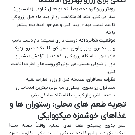
نکاتی برای رزرو بهترین اقامتگاه
زودتر رزرو کن:
مخصوصاً اگه تو فصل شلوغی (تابستون)
سفر می کنی، حتماً اقامتگاهت رو از چند ماه قبل رزرو کن
تا هم قیمت بهتری پیدا کنی و هم حق انتخابت بیشتر
باشه.
موقعیت مکانی:
اگه دوست داری همیشه دم دست باشی
و پیاده بری اینور و اونور، سعی کن اقامتگاهت رو نزدیک
مرکز شهر یا اسکله رزرو کنی. اگه دنبال آرامش بیشتر و
دور از شلوغی هستی، می تونی تو روستاهای اطراف اقامت
کنی.
نظرات مسافران:
همیشه قبل از رزرو، نظرات بقیه
مسافران رو بخون. اینطوری می تونی بهترین انتخاب رو
داشته باشی و از کیفیت اقامتگاه مطمئن بشی.
تجربه طعم های محلی: رستوران ها و
غذاهای خوشمزه میکووایکی
سفر بدون چشیدن طعم های محلی، واقعاً نصفه ست!
میکووایکی هم از این قاعده مستثنی نیست و کلی غذای خوشمزه