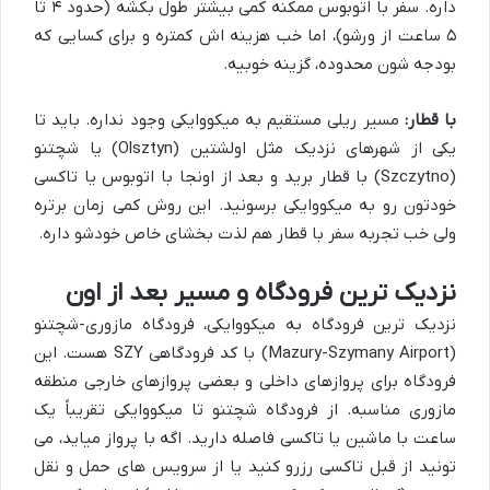
داره. سفر با اتوبوس ممکنه کمی بیشتر طول بکشه (حدود ۴ تا
۵ ساعت از ورشو)، اما خب هزینه اش کمتره و برای کسایی که
بودجه شون محدوده، گزینه خوبیه.
با قطار:
مسیر ریلی مستقیم به میکووایکی وجود نداره. باید تا
یکی از شهرهای نزدیک مثل اولشتین (Olsztyn) یا شچتنو
(Szczytno) با قطار برید و بعد از اونجا با اتوبوس یا تاکسی
خودتون رو به میکووایکی برسونید. این روش کمی زمان برتره
ولی خب تجربه سفر با قطار هم لذت بخشای خاص خودشو داره.
نزدیک ترین فرودگاه و مسیر بعد از اون
نزدیک ترین فرودگاه به میکووایکی، فرودگاه مازوری-شچتنو
(Mazury-Szymany Airport) با کد فرودگاهی SZY هست. این
فرودگاه برای پروازهای داخلی و بعضی پروازهای خارجی منطقه
مازوری مناسبه. از فرودگاه شچتنو تا میکووایکی تقریباً یک
ساعت با ماشین یا تاکسی فاصله دارید. اگه با پرواز میاید، می
تونید از قبل تاکسی رزرو کنید یا از سرویس های حمل و نقل