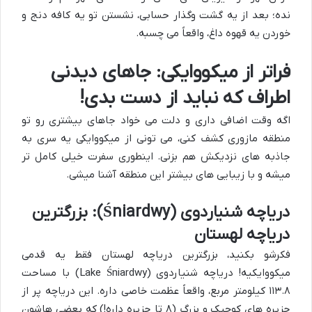
نده؛ بعد از یه گشت وگذار حسابی، نشستن تو یه کافه دنج و
خوردن یه قهوه داغ، واقعاً می چسبه.
فراتر از میکووایکی: جاهای دیدنی
اطراف که نباید از دست بدی!
اگه وقت اضافی داری و دلت می خواد جاهای بیشتری رو تو
منطقه مازوری کشف کنی، می تونی از میکووایکی یه سری به
جاذبه های نزدیکش هم بزنی. اینطوری سفرت خیلی کامل تر
میشه و با زیبایی های بیشتر این منطقه آشنا میشی.
دریاچه شنیاردوی (Śniardwy): بزرگترین
دریاچه لهستان
فکرشو بکنید، بزرگترین دریاچه لهستان فقط یه قدمی
میکووایکیه! دریاچه شنیاردوی (Lake Śniardwy) با مساحت
۱۱۳.۸ کیلومتر مربع، واقعاً عظمت خاصی داره. این دریاچه پر از
جزیره های کوچیک و بزرگ (۸ تا جزیره داره!) که بعضی هاشون