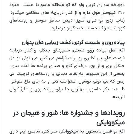
دوچرخه سواری گرین ولو که تو منطقه ماسوریا هست، حدود
۳۰۰ کیلومتر طول داره و از کنار دریاچه های مختلفی میگذره.
رکاب زدن تو هوای تمیز، دیدن مناظر سرسبز و روستاهای
کوچیک اطراف، حسابی خستگیتو درمیاره.
پیاده روی و طبیعت گردی: کشف زیبایی های پنهان
اگه اهل پیاده روی هستی، مسیرهای جنگلی و کنار دریاچه
فرصت های بی نظیری رو برات فراهم می کنن. می تونی تو دل
جنگل بری و از بوی درختای کاج و صدای پرنده ها لذت ببری.
بعضی از این مسیرها به نقاط دیدنی یا روستاهای کوچیک می
رسن که می تونی توشون استراحت کنی و یه چای داغ بنوشی.
طبیعت بکر ماسوریا، بهترین جا برای پیاده روی و شارژ کردن
انرژیته.
رویدادها و جشنواره ها: شور و هیجان در
میکووایکی
اگه تو فصل تابستون به میکووایکی سفر کنی، شانس اینو داری