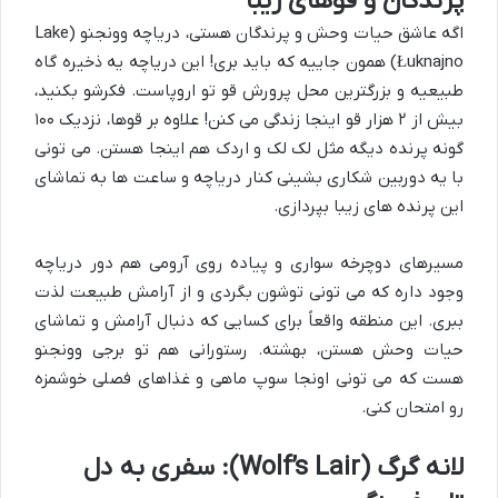
پرندگان و قوهای زیبا
اگه عاشق حیات وحش و پرندگان هستی، دریاچه وونجنو (Lake
Łuknajno) همون جاییه که باید بری! این دریاچه یه ذخیره گاه
طبیعیه و بزرگترین محل پرورش قو تو اروپاست. فکرشو بکنید،
بیش از ۲ هزار قو اینجا زندگی می کنن! علاوه بر قوها، نزدیک ۱۰۰
گونه پرنده دیگه مثل لک لک و اردک هم اینجا هستن. می تونی
با یه دوربین شکاری بشینی کنار دریاچه و ساعت ها به تماشای
این پرنده های زیبا بپردازی.
مسیرهای دوچرخه سواری و پیاده روی آرومی هم دور دریاچه
وجود داره که می تونی توشون بگردی و از آرامش طبیعت لذت
ببری. این منطقه واقعاً برای کسایی که دنبال آرامش و تماشای
حیات وحش هستن، بهشته. رستورانی هم تو برجی وونجنو
هست که می تونی اونجا سوپ ماهی و غذاهای فصلی خوشمزه
رو امتحان کنی.
لانه گرگ (Wolf’s Lair): سفری به دل