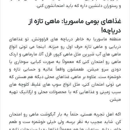
و رستوران دلنشین داره که باید امتحانشون کنی.
غذاهای بومی ماسوریا: ماهی تازه از
دریاچه!
منطقه ماسوریا به خاطر دریاچه های فراوونش، تو غذاهای
دریایی و ماهی تازه حرف اول رو میزنه. اینجا می تونی انواع
ماهی های آب شیرین مثل ماهی کپور، قزل آلا، مارماهی و اردک
ماهی رو امتحان کنی که معمولاً به صورت کبابی، سوخاری یا
دودی سرو میشن. طعمشون واقعاً عالیه و حسابی تازه و
خوشمزه ست. علاوه بر ماهی، غذاهای محلی دیگه هم هستن که
می تونی امتحان کنی، مثل انواع سوپ های غلیظ، کلوچه های
سیب زمینی و غذاهایی که با محصولات محلی و ارگانیک تهیه
میشن.
اگه اهل تجربه هستی، حتماً یه بار آبگوشت ماهی رو امتحان
کن. شاید عجیب به نظر برسه، ولی خیلی خوشمزه ست و طعم
خاصی داره. رستوران ها هم معمولاً غذاها رو با سبزیجات تازه و