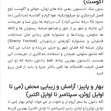
آگوست)
بدون شک تابستون، یعنی ماه های ژوئن، جولای و آگوست، اوج
فصل گردشگری تو میکووایکیه. هوا گرم و آفتابیه (میانگین دما
حدود ۲۵ درجه سانتی گراد)، آب دریاچه ها برای شنا و تفریحات
آبی عالیه، و شهر پر از شور و هیاهو میشه. رستوران ها و کافه
ها شلوغن، رویدادها و جشنواره های زیادی مثل مسابقات
قایقرانی و جشنواره آوازهای دریانوردان (Shanty Festival)
برگزار میشه که فضای شهر رو خیلی سرزنده و جذاب می کنه.
اگه عاشق شلوغی، هیجان و استفاده حداکثری از تفریحات آبی
هستید، تابستون بهترین زمانه. فقط یادتون باشه که تو این
فصل، قیمت اقامتگاه ها کمی بالاتر میره و باید از قبل رزرو
کنید.
بهار و پاییز: آرامش و زیبایی محض (می تا
اوایل ژوئن، سپتامبر تا اوایل اکتبر)
اگه دلتون یه سفر آروم تر و خلوت تر می خواد، اواخر بهار (می تا
اوایل ژوئن) و اوایل پاییز (سپتامبر تا اوایل اکتبر) بهترین گزینه