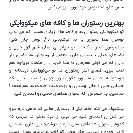
سس های مخصوص خودشون سرو می کنن.
بهترین رستوران ها و کافه های میکووایکی
تو میکووایکی رستوران ها و کافه های زیادی هستن که می تونی
توشون غذا بخوری یا یه نوشیدنی داغ نوش جان کنی.
بیشترشون کنار اسکله یا تو خیابونای اصلی شهر قرار دارن و
فضاهای خیلی دلنشینی دارن. بعضی از رستوران ها فضای باز
دارن که می تونی همزمان با غذا خوردن، از منظره دریاچه هم
لذت ببری. فضای اکثر رستوران ها تو میکووایکی دوستانه و
خودمونیه. خیلی هاشون دکوراسیون چوبی و سنتی دارن که
حسابی حس و حال لهستان رو بهت میده. قیمت ها هم معمولاً
مناسبن، به خصوص اگه بخوای غذاهای محلی رو امتحان کنی.
پیشنهاد می کنم حتماً یکی از رستوران هایی که ماهی تازه سرو
می کنن رو امتحان کنی. می تونی از خود محلی ها بپرسی که
کدوم رستوران ها ماهی های تازه و خوشمزه تری دارن. امتحان
کردن قهوه و شیرینی های محلی تو کافه های شهر هم از دست