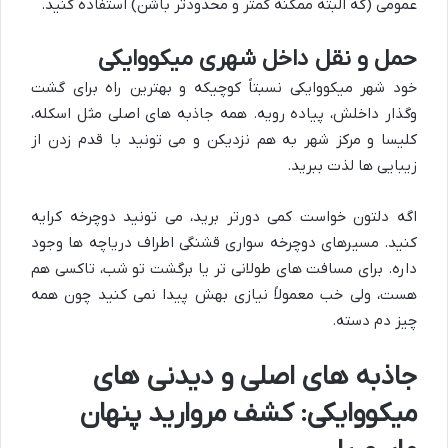
عمومی (که البته ممکنه کمتر و محدودتر باشن) استفاده کنید.
حمل و نقل داخل شهری میکووایکی
خود شهر میکووایکی نسبتاً کوچیکه و بهترین راه برای گشت
وگذار داخلش، پیاده رویه. همه جاذبه های اصلی مثل اسکله،
کلیسا و مرکز شهر به هم نزدیکن و می تونید با قدم زدن از
زیبایی ها لذت ببرید.
اگه دلتون خواست کمی دورتر برید، می تونید دوچرخه کرایه
کنید. مسیرهای دوچرخه سواری قشنگی اطراف دریاچه ها وجود
داره. برای مسافت های طولانی تر یا برگشت تو شب، تاکسی هم
هست، ولی خب معمولاً نیازی بهش پیدا نمی کنید چون همه
چیز دم دسته.
جاذبه های اصلی و دیدنی های
میکووایکی: کشف مروارید پنهان