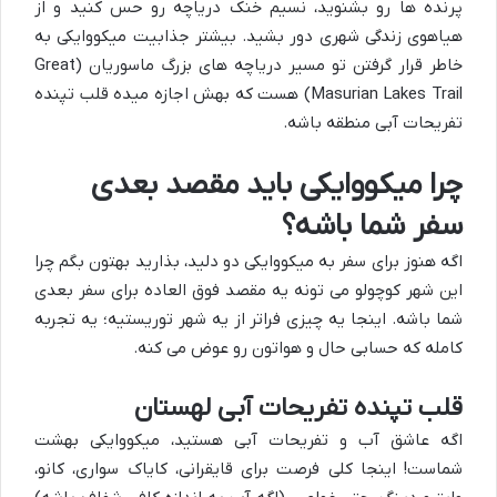
پرنده ها رو بشنوید، نسیم خنک دریاچه رو حس کنید و از
هیاهوی زندگی شهری دور بشید. بیشتر جذابیت میکووایکی به
خاطر قرار گرفتن تو مسیر دریاچه های بزرگ ماسوریان (Great
Masurian Lakes Trail) هست که بهش اجازه میده قلب تپنده
تفریحات آبی منطقه باشه.
چرا میکووایکی باید مقصد بعدی
سفر شما باشه؟
اگه هنوز برای سفر به میکووایکی دو دلید، بذارید بهتون بگم چرا
این شهر کوچولو می تونه یه مقصد فوق العاده برای سفر بعدی
شما باشه. اینجا یه چیزی فراتر از یه شهر توریستیه؛ یه تجربه
کامله که حسابی حال و هواتون رو عوض می کنه.
قلب تپنده تفریحات آبی لهستان
اگه عاشق آب و تفریحات آبی هستید، میکووایکی بهشت
شماست! اینجا کلی فرصت برای قایقرانی، کایاک سواری، کانو،