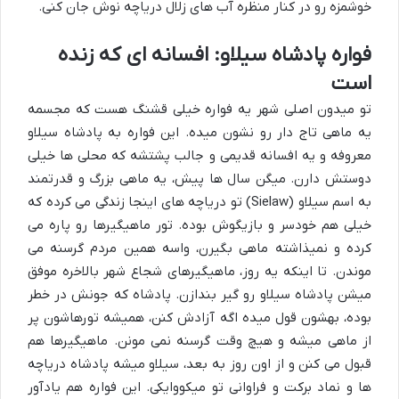
خوشمزه رو در کنار منظره آب های زلال دریاچه نوش جان کنی.
فواره پادشاه سیلاو: افسانه ای که زنده
است
تو میدون اصلی شهر یه فواره خیلی قشنگ هست که مجسمه
یه ماهی تاج دار رو نشون میده. این فواره به پادشاه سیلاو
معروفه و یه افسانه قدیمی و جالب پشتشه که محلی ها خیلی
دوستش دارن. میگن سال ها پیش، یه ماهی بزرگ و قدرتمند
به اسم سیلاو (Sielaw) تو دریاچه های اینجا زندگی می کرده که
خیلی هم خودسر و بازیگوش بوده. تور ماهیگیرها رو پاره می
کرده و نمیذاشته ماهی بگیرن، واسه همین مردم گرسنه می
موندن. تا اینکه یه روز، ماهیگیرهای شجاع شهر بالاخره موفق
میشن پادشاه سیلاو رو گیر بندازن. پادشاه که جونش در خطر
بوده، بهشون قول میده اگه آزادش کنن، همیشه تورهاشون پر
از ماهی میشه و هیچ وقت گرسنه نمی مونن. ماهیگیرها هم
قبول می کنن و از اون روز به بعد، سیلاو میشه پادشاه دریاچه
ها و نماد برکت و فراوانی تو میکووایکی. این فواره هم یادآور