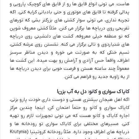
هاست. می تونی انواع قایق ها رو از قایق های کوچیک پارویی و
پدالی گرفته تا قایق های موتوری و حتی بادبانی کرایه کنی. اگه
تجربه نداری، می تونی سوار کشتی های بزرگتر بشی که تورهای
تفریحی روی دریاچه ها برگزار می کنن. مثلاً کشتی معروف شوپن
که تو منطقه خیلی معروفه، گشت های دلنشینی روی دریاچه
های شنیاردوی و تالی برگزار می کنه. نشستن روی عرشه کشتی،
نسیم خنکی که به صورتت می خوره و دیدن مناظر سرسبز
اطراف، واقعاً حس آزادی و آرامش رو بهت میده. این گشت ها
معمولاً چند ساعته هستن و فرصت خوبی برای دیدن دریاچه ها
از یه زاویه جدید رو فراهم می کنن.
کایاک سواری و کانو: دل به آب بزن!
اگه اهل هیجان بیشتری هستی و دوست داری خودت پارو بزنی،
کایاک سواری و کانو رو حتماً امتحان کن. اینجا چندین مرکز
اجاره کایاک و کانو هست که می تونی تجهیزات لازم رو تهیه
کنی. مسیرهای مختلفی برای کایاک سواری تو رودخانه ها و
دریاچه های اطراف وجود داره. مثلاً رودخانه کروتینیا (Krutynia