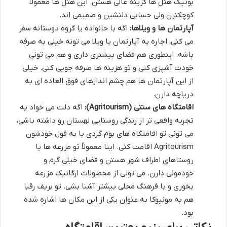
بوتیک هتل ها گزینه عالی هستن. این هتل ها معمولاً
کوچکترن ولی حسابی دلنشین و صمیمی اند.
آپارتمان ها و ویلاها:
اگه با خانواده یا گروه دوستانه سفر
می کنی، اجاره یه آپارتمان یا ویلا می تونه خیلی به صرفه
باشه. اینطوری هم فضای بیشتری داری و هم می تونی
خودت آشپزی کنی و تو هزینه ها صرفه جویی کنی. خیلی
از این آپارتمان ها هم چشم اندازهای فوق العاده ای به
دریاچه دارن.
اقامتگاه های سنتی (Agritourism):
اگه دلت می خواد یه
تجربه واقعی تر از زندگی روستایی لهستان رو داشته باشی،
می تونی تو اقامتگاه های بوم گردی یا به قول خودشون
Agritourism اقامت کنی. اینا معمولاً تو مزرعه ها یا
روستاهای اطراف شهر هستن و فضای خیلی گرم و
خودمونی دارن. می تونی از محصولات ارگانیک مزرعه
بخوری و با فرهنگ محلی بیشتر آشنا بشی. تو بریف رقبا
هم به مونیوکا به عنوان یکی از این مکان ها اشاره شده
بود.