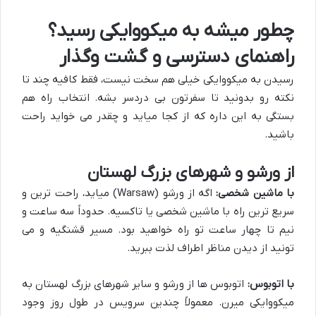
چطور میشه به میکووایکی رسید؟
راهنمای دسترسی و گشت وگذار
رسیدن به میکووایکی خیلی هم سخت نیست، فقط کافیه چند تا
نکته رو بدونید تا سفرتون بی دردسر بشه. انتخاب راه هم
بستگی به این داره که از کجا میاید و چقدر می خواید راحت
باشید.
از ورشو و شهرهای بزرگ لهستان
با ماشین شخصی:
اگه از ورشو (Warsaw) میاید، راحت ترین و
سریع ترین راه با ماشین شخصی یا تاکسیه. حدوداً سه ساعت و
نیم تا چهار ساعت تو راه خواهید بود. مسیر قشنگیه و می
تونید از دیدن مناظر اطراف لذت ببرید.
با اتوبوس:
اتوبوس ها از ورشو و سایر شهرهای بزرگ لهستان به
میکووایکی میرن. معمولاً چندین سرویس در طول روز وجود