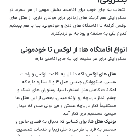
بگذرونی؟
انتخاب یه جای خوب برای اقامت، بخش مهمی از هر سفره. تو
میکووایکی هم گزینه های زیادی برای موندن داری، از هتل های
لوکس گرفته تا اقامتگاه های دنج و خودمونی. بیا با هم ببینیم
کدوم یکی به سلیقه و بودجه تو نزدیکتره.
انواع اقامتگاه ها: از لوکس تا خودمونی
میکووایکی برای هر سلیقه ای، یه جای اقامتی داره:
هتل های لوکس:
اگه دنبال یه اقامت لوکس و راحت
هستی، میکووایکی چندین هتل ۴ و ۵ ستاره داره که
امکانات کاملی مثل استخر، اسپا، رستوران های شیک و
چشم انداز دریاچه رو ارائه میدن. بعضی از این هتل ها
مستقیماً کنار دریاچه هستن و می تونی صبح که بیدار
میشی، مستقیم بری کنار آب.
بوتیک هتل ها:
برای کسایی که دنبال یه فضای خاص و
منحصر به فرد با طراحی داخلی زیبا و خدمات شخصین،