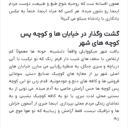
همون افسانه ست که روحیه شوخ طبع و طبیعت دوست مردم
اینجا رو نشون میده. هر کسی که میاد اینجا، حتماً یه عکس
یادگاری با پادشاه سیلاو می گیره!
گشت وگذار در خیابان ها و کوچه پس
کوچه های شهر
بافت شهر میکووایکی واقعاً دلنشینه. خونه ها معمولاً کم
ارتفاعن با سقف های شیب دار قرمز رنگ که تو ترکیب با آبی
دریاچه و سبزی جنگل، یه منظره رؤیایی می سازن. خیابان های
اصلی شهر پر از مغازه های کوچیک صنایع دستی، سوغاتی
فروشی ها و کافه های دنج و خودمونیه. قدم زدن تو این کوچه
پس کوچه ها حس آرامش خاصی به آدم میده. می تونی از یه
بستنی محلی لذت ببری، یا تو یه کافه کوچیک بشینی و به
تماشای زندگی مردم محلی بپردازی. اینجا خبری از آسمون خراش
ها و ترافیک نیست، فقط آرامش و زیباییه که تو هوا موج می
زنه.