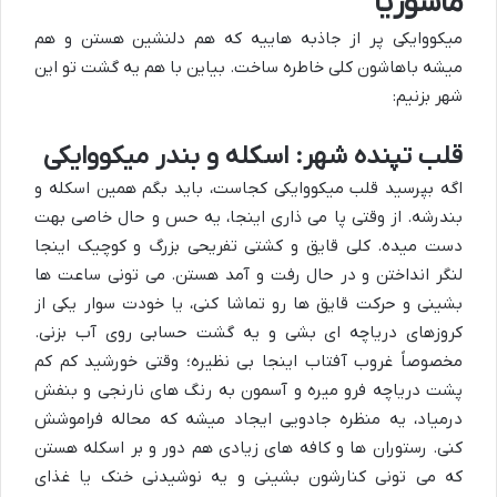
ماسوریا
میکووایکی پر از جاذبه هاییه که هم دلنشین هستن و هم
میشه باهاشون کلی خاطره ساخت. بیاین با هم یه گشت تو این
شهر بزنیم:
قلب تپنده شهر: اسکله و بندر میکووایکی
اگه بپرسید قلب میکووایکی کجاست، باید بگم همین اسکله و
بندرشه. از وقتی پا می ذاری اینجا، یه حس و حال خاصی بهت
دست میده. کلی قایق و کشتی تفریحی بزرگ و کوچیک اینجا
لنگر انداختن و در حال رفت و آمد هستن. می تونی ساعت ها
بشینی و حرکت قایق ها رو تماشا کنی، یا خودت سوار یکی از
کروزهای دریاچه ای بشی و یه گشت حسابی روی آب بزنی.
مخصوصاً غروب آفتاب اینجا بی نظیره؛ وقتی خورشید کم کم
پشت دریاچه فرو میره و آسمون به رنگ های نارنجی و بنفش
درمیاد، یه منظره جادویی ایجاد میشه که محاله فراموشش
کنی. رستوران ها و کافه های زیادی هم دور و بر اسکله هستن
که می تونی کنارشون بشینی و یه نوشیدنی خنک یا غذای