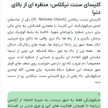
کلیسای سنت نیکلاس: منظره ای از بالای
دنیا
کلیسای سنت نیکلاس (St. Nicholas Church) یکی از نمادهای
اصلی میکووایکیه. این کلیسا با معماری قشنگش، یه جای عالی
برای دیدن منظره پانورامای شهره. کافیه یه بلیط کوچیک برای
برجش بگیری و از پله ها بالا بری. وقتی به بالای برج میرسی،
انگار همه شهر زیر پاته! دریاچه ها، خونه های رنگارنگ، جنگل
ها… همه چی از بالا یه جور دیگه قشنگه. می تونی از اینجا
عکسای فوق العاده ای بگیری و حسابی از منظره لذت ببری.
مخصوصاً دم غروب، که نور نارنجی خورشید روی سقف های قرمز
شهر میفته، این منظره دیگه محشره. برای همین، اگه اومدی
میکووایکی، بالا رفتن از برج کلیسای سنت نیکلاس رو از دست
نده.
میکووایکی فقط یه شهر نیست، یه تجربه کامله؛ از آرامش
دریاچه تا هیجان فعالیت های آبی و غرق شدن در افسانه