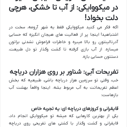
در میکووایکی: از آب تا خشکی، هرچی
دلت بخواد!
اگه فکر می کنید میکووایکی فقط یه شهر آرومه، سخت در
اشتباهید! اینجا پر از فعالیت های هیجان انگیزه که حسابی
آدرنالینتون رو بالا میبره و خاطرات فراموش نشدنی براتون
میسازه. از آب بازی گرفته تا گشت وگذار تو دل طبیعت،
دستتون حسابی بازه.
تفریحات آبی: شناور بر روی هزاران دریاچه
خب، وقتی تو سرزمین هزار دریاچه باشی، طبیعیه که بخش
اعظم تفریحاتت به آب مربوط بشه. اینجا واقعاً بهشت آب
بازهاست:
قایقرانی و کروزهای دریاچه ای: یه تجربه خاص
یکی از بهترین کارهایی که میشه تو میکووایکی انجام داد،
قایقرانی و گشت وگذار با کشتی های تفریحی روی دریاچه