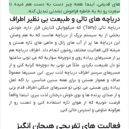
های قدیمی، اینجا همه چیز دست به دست هم میده تا
سفرت رو به یه خاطره فراموش نشدنی تبدیل کنه.
دریاچه های تالی و طبیعت بی نظیر اطراف
دریاچه تالی (Tałty) که میکووایکی کنارش قرار داره، خودش
بخشی از یه سیستم بزرگ از دریاچه هاست که به هم وصلن.
این دریاچه ها پر از آب های زلال و ماهی های تازه هستن و
میشه کلی فعالیت مختلف روشون انجام داد. اطراف دریاچه هم
پر از مسیرهای پیاده روی و دوچرخه سواریه که می تونی ساعتها
تو دل طبیعت بگردی. مثلاً می تونی یه دوچرخه کرایه کنی و از
مسیرهای سرسبز اطراف دریاچه لذت ببری. این مسیرها معمولاً
صاف و هموار هستن و برای همه سنین مناسبن. یا اگه اهل
پیاده روی هستی، می تونی تو مسیرهای جنگلی اطراف قدم بزنی
و از صدای پرنده ها و بوی خوش درختان لذت ببری. اینجا واقعاً
فرصت خوبیه که از هوای تازه استفاده کنی و ذهنت رو از
هرگونه شلوغی و استرس خالی کنی.
فعالیت های تفریحی هیجان انگیز