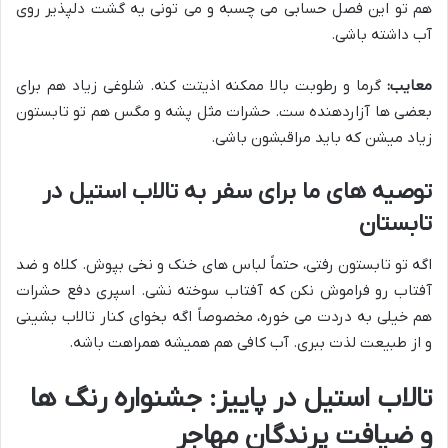
هم تو این فصل حسابی می چسبه و می تونی یه گشت دلپذیر روی
آب داشته باشی.
معایب:
گرما و رطوبت بالا ممکنه اذیتت کنه. شلوغی زیاد هم برای
بعضی ها آزاردهنده ست. حشرات مثل پشه و مگس هم تو تابستون
زیاد میشن که باید مراقبشون باشی.
توصیه های ما برای سفر به تالاب استیل در
تابستان
اگه تو تابستون رفتی، حتماً لباس های خنک و نخی بپوش. کلاه و ضد
آفتاب رو فراموش نکن که آفتاب سوخته نشی. اسپری دفع حشرات
هم خیلی به دردت می خوره، مخصوصاً اگه بخوای کنار تالاب بشینی
و از طبیعت لذت ببری. آب کافی هم همیشه همراهت باشه.
تالاب استیل در پاییز: جشنواره رنگ ها
و ضیافت پرندگان مهاجر