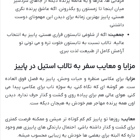
مرغابی ها، غازها و یه عالمه پرنده دیگه از جاهای سردسیر
میان اینجا تا زمستون رو بگذرونن. اگه عاشق پرنده نگری
هستی، پاییز بهترین زمانه برای دیدن این مهمونای دوست
داشتنی.
جمعیت:
اگه از شلوغی تابستون فراری هستی، پاییز یه انتخاب
عالیه. تالاب نسبت به تابستون خلوت تره و می تونی تو
آرامش کامل از طبیعت لذت ببری.
مزایا و معایب سفر به تالاب استیل در پاییز
مزایا:
برای عکاسی منظره و حیات وحش، پاییز یه فصل فوق العاده
ست. هر گوشه ای که نگاه کنی، یه سوژه ناب برای عکاسی پیدا می
کنی. هوای عالی هم برای پیاده روی و گشت و گذار حرف نداره. دیدن
اون همه پرنده مهاجر هم خودش یه هیجان دیگه ست.
معایب:
روزها تو پاییز کم کم کوتاه تر میشن و ممکنه فرصت کمتری
برای گشت و گذار داشته باشی. احتمال بارندگی های پاییزی هم وجود
داره که البته برای بعضی ها خودش یه زیبایی محسوب میشه.