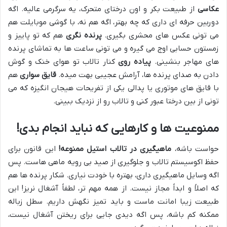
عکاسی
از طبیعت بکر و اون درختای متحرک، یه سرگرمی عالیه. اگه
دوربین حرفه ای داری که چه بهتر، اگه هم نه، با گوشی موبایلت هم
می تونی عکس های محشری بگیری.
پرنده نگری
هم که تو پاییز و
زمستون حسابی اوج می گیره و می تونی ساعت ها به تماشای پرنده
های مهاجر بنشینی.
پیاده روی
کنار تالاب تو هوای خنک و گوش
دادن به صدای پرنده ها، آرامش عجیبی بهت میده.
قایق سواری
هم
با قایق های موتوری یا پدالی یکی از تفریحات هیجان انگیزه که می
تونی از بین درختا عبور کنی و تالاب رو از نزدیک ببینی.
ممنوعیت ها و کارهایی که نباید انجام بدی!
حواست باشه،
ماهیگیری در تالاب استیل ممنوعه!
این قانون برای
حفظ اکوسیستم تالاب و جلوگیری از صید بی رویه ماهی هاست. پس
اگه وسایل ماهیگیری داری، بهتره با خودت نیاری. شکار پرنده ها هم
که اصلاً و ابداً مجاز نیست. از همه مهم تر، لطفاً آشغال نریز! این
طبیعت زیبا امانت ماست و باید تمیز نگهش داریم. سطل زباله
ممکنه کم باشه، پس اگه دیدی جایی برای ریختن آشغال نیست،