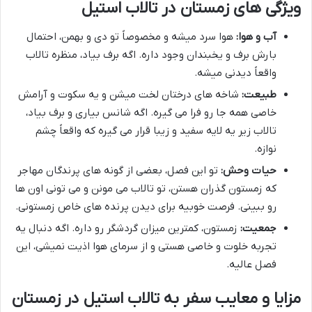
ویژگی های زمستان در تالاب استیل
آب و هوا:
هوا سرد میشه و مخصوصاً تو دی و بهمن، احتمال
بارش برف و یخبندان وجود داره. اگه برف بیاد، منظره تالاب
واقعاً دیدنی میشه.
طبیعت:
شاخه های درختان لخت میشن و یه سکوت و آرامش
خاصی همه جا رو فرا می گیره. اگه شانس بیاری و برف بیاد،
تالاب زیر یه لایه سفید و زیبا قرار می گیره که واقعاً چشم
نوازه.
حیات وحش:
تو این فصل، بعضی از گونه های پرندگان مهاجر
که زمستون گذران هستن، تو تالاب می مونن و می تونی اون ها
رو ببینی. فرصت خوبیه برای دیدن پرنده های خاص زمستونی.
جمعیت:
زمستون، کمترین میزان گردشگر رو داره. اگه دنبال یه
تجربه خلوت و خاصی هستی و از سرمای هوا اذیت نمیشی، این
فصل عالیه.
مزایا و معایب سفر به تالاب استیل در زمستان