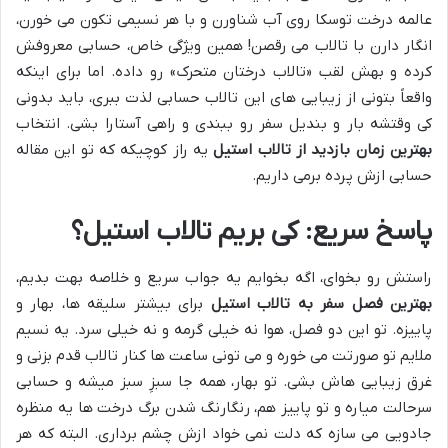
عالمه درخت توسکا روی آب شناورن و با هر نسیمی تکون می خورن،
انگار دارن با تالاب می رقصن! همین ویژگی خاص، حسابی معروفش
کرده و بهش لقب «تالاب درختان متحرک» رو داده. اما برای اینکه
واقعاً بتونی از زیبایی های این تالاب حسابی لذت ببری، باید بدونی
کی وقتشه بار و بندیل سفر رو ببندی و راهی آستارا بشی. انتخاب
بهترین زمان بازدید از تالاب استیل
یه راز کوچیکه که تو این مقاله
حسابی ازش پرده برمی داریم.
پاسخ سریع: کی بریم تالاب استیل؟
راستش رو بخوای، اگه بخوایم یه جواب سریع و خلاصه بهت بدیم،
بهترین فصل سفر به تالاب استیل
برای بیشتر سلیقه ها، بهار و
پاییزه. تو این دو فصل، هوا نه خیلی گرمه و نه خیلی سرد. یه نسیم
ملایم تو صورتت می خوره و می تونی ساعت ها کنار تالاب قدم بزنی و
غرق زیبایی هاش بشی. تو بهار، همه جا سبزِ سبز میشه و حسابی
سرحالت میاره و تو پاییز هم، رنگارنگ شدن برگ درخت ها یه منظره
جادویی می سازه که دلت نمی خواد ازش چشم برداری. البته که هر