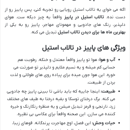
اگه می خوای یه تالاب استیل رویایی رو تجربه کنی، پس پاییز رو از
دست نده.
تالاب استیل در پاییز
واقعاً یه چیز دیگه ست. هوای
دلپذیر، رنگ های جادویی و مهمونای مهاجر، پاییز رو به یکی از
بهترین ماه ها برای دیدن تالاب استیل
تبدیل می کنه.
ویژگی های پاییز در تالاب استیل
آب و هوا:
هوا تو پاییز واقعاً معتدل و خنکه. رطوبت هم
حسابی کم میشه و یه نسیم ملایم و دلپذیر تو صورتت می
خوره. این هوا جون میده برای پیاده روی های طولانی و لذت
بردن از طبیعت.
طبیعت:
اینجا جاییه که باید باشی تا ببینی پاییز چه جادویی
می کنه. برگ درختای توسکا و بقیه درختا به طیف های مختلف
زرد، نارنجی و قرمز تبدیل میشن و یه منظره رنگارنگ و خیره
کننده می سازن. این صحنه واقعاً برای عکاسی بی نظیره.
حیات وحش:
این فصل، اوج مهاجرت پرندگانه. قوهای زیبا،