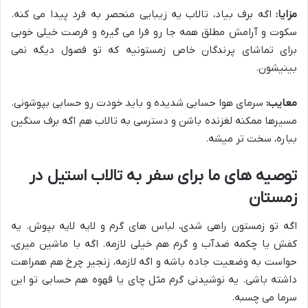
مزایا:
اگه برف بیاد، تالاب یه زیبایی منحصر به فرد پیدا می کنه.
سکوت و آرامش مطلق همه جا رو فرا می گیره و فرصت خیلی خوبی
برای تماشای پرندگان خاص زمستونیه که تو فصول دیگه نمی
بینیشون.
معایب:
سرمای هوا حسابی شدیده و باید خودت رو حسابی بپوشونی.
مسیرها ممکنه لغزنده باشن و دسترسی به تالاب هم اگه برف سنگین
بباره، سخت تر میشه.
توصیه های ما برای سفر به تالاب استیل در
زمستان
اگه تو زمستون راهی شدی، لباس های گرم و لایه لایه بپوش. یه
کفش یا چکمه ضدآب و گرم هم خیلی لازمه. اگه با ماشین میری،
حواست به وضعیت جاده باشه و اگه لازمه، زنجیر چرخ هم همراهت
داشته باشی. یه نوشیدنی گرم مثل چای یا قهوه هم حسابی تو این
سرما می چسبه.