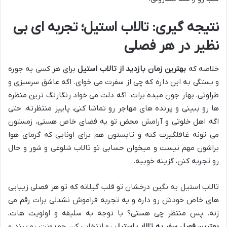
نتیجه گیری: تالاب استیل؛ تجربه ای بی
نظیر در هر فصلی
خلاصه که
بهترین زمان بازدید از تالاب استیل
برای هر کسی یه جوره
و بستگی به این داره که چی از سفرت می خوای. اگه عاشق سرسبزی و
طراوتی، بهار جون میده برات. اگه دلت می خواد رنگارنگ ترین منظره
ها رو ببینی و پرنده های مهاجر رو تماشا کنی، پاییز منتظرته. حتی
اگه اهل خلوتی و آرامش محض تو یه فضای خاص هستی، زمستون
می تونه غافلگیرت کنه و تابستون هم برای اونایی که گرمای هوا
براشون مهم نیست و میخوان حسابی تو تالاب شلوغی و شور و حال
رو تجربه کنن، گزینه خوبیه.
تالاب استیل یه نگین درخشان تو قلب گیلانه که تو هر فصلی زیبایی
های خاص خودش رو داره و یه تجربه فراموش نشدنی برات رقم می
زنه. پس منتظر چی هستی؟ با توجه به سلیقه و اولویت هات،
بهترین فصل سفر به تالاب استیل
رو انتخاب کن، چمدونت رو ببند و