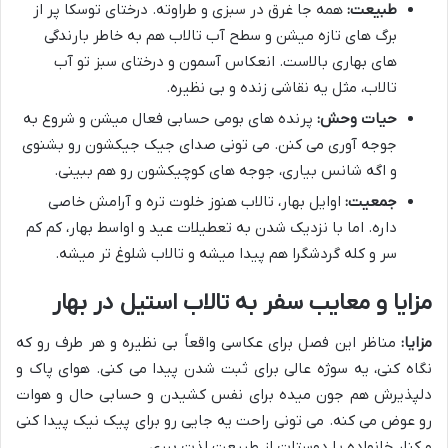
طبیعت:
همه جا غرق در سبزی و طراوته. درختای توسکا پر از
برگ های تازه میشن و سطح آب تالاب هم به خاطر بارندگی
های بهاری بالاست. انعکاس آسمون و درختای سبز تو آب
تالاب، مثل یه نقاشی زنده و بی نظیره.
حیات وحش:
پرنده های بومی حسابی فعال میشن و شروع به
جوجه آوری می کنن. می تونی صدای جیک جیکشون رو بشنوی
و اگه شانس بیاری، جوجه های کوچیکشون رو هم ببینی.
جمعیت:
اوایل بهار، تالاب هنوز خلوت تره و آرامش خاصی
داره. اما با نزدیک شدن به تعطیلات عید و اواسط بهار، کم کم
سر و کله گردشگرا هم پیدا میشه و تالاب شلوغ تر میشه.
مزایا و معایب سفر به تالاب استیل در بهار
مزایا:
مناظر این فصل برای عکاسی واقعاً بی نظیره و هر طرف رو که
نگاه کنی، یه سوژه عالی برای ثبت شدن پیدا می کنی. هوای پاک و
دلپذیرش هم جون میده برای نفس کشیدن و حسابی حال و هوات
رو عوض می کنه. می تونی راحت یه جایی رو برای پیک نیک پیدا کنی
و کنار خانواده یا دوستات از طبیعت لذت ببری.