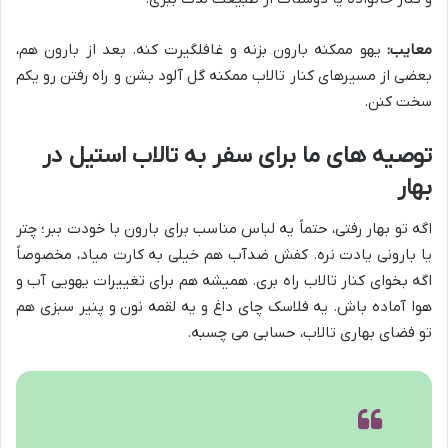
معایب:
یهو ممکنه بارون بزنه و غافلگیرت کنه. بعد از بارون هم،
بعضی از مسیرهای کنار تالاب ممکنه گل آلود بشن و راه رفتن رو یکم
سخت کنن.
توصیه های ما برای سفر به تالاب استیل در
بهار
اگه تو بهار رفتی، حتماً یه لباس مناسب برای بارون با خودت ببر؛ چتر
یا بارونی یادت نره. کفش ضدآب هم خیلی به کارت میاد، مخصوصاً
اگه بخوای کنار تالاب راه بری. همیشه هم برای تغییرات یهویی آب و
هوا آماده باش. یه فلاسک چای داغ و یه لقمه نون و پنیر سبزی هم
تو فضای بهاری تالاب، حسابی می چسبه.