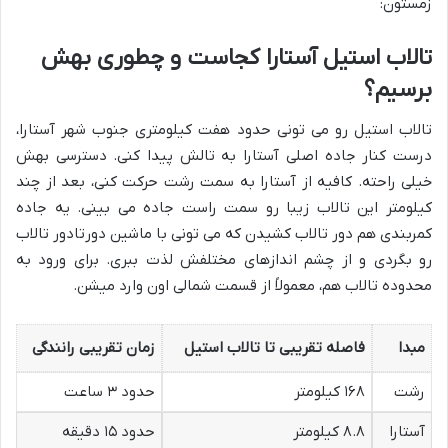
زمستون:
تالاب استیل آستارا کجاست و چطوری بهش
برسیم؟
تالاب استیل رو می تونی حدود هفت کیلومتری جنوب شهر آستارا،
درست کنار جاده اصلی آستارا به تالش پیدا کنی. دسترسی بهش
خیلی راحته. کافیه از آستارا به سمت رشت حرکت کنی، بعد از چند
کیلومتر این تالاب زیبا رو سمت راست جاده می بینی. یه جاده
کمربندی هم دور تالاب کشیدن که می تونی با ماشین دورتادور تالاب
رو بگردی و از چشم اندازهای مختلفش لذت ببری. برای ورود به
محدوده تالاب هم، معمولاً از قسمت شمالی اون وارد میشن.
مبدا
فاصله تقریبی تا تالاب استیل
زمان تقریبی رانندگی
رشت
۱۶۸ کیلومتر
حدود ۳ ساعت
آستارا
۸.۸ کیلومتر
حدود ۱۵ دقیقه