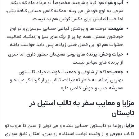
آب و هوا:
هوا گرم و شرجیه، مخصوصاً تو مرداد ماه که دیگه
شرجی به اوج خودش می رسه. ممکنه گاهی حسابی کلافه بشی،
اما خب آفتابش برای عکس گرفتن هم بد نیست.
طبیعت:
درخت ها و پوشش گیاهی حسابی سرسبزن و تو اوج
خودشون هستن. همه جا پر از برگ های سبز و زندگیه. فعالیت
حشرات هم تو این فصل خیلی زیاده، پس باید حواست باشه.
حیات وحش:
پرنده های بومی همچنان حضور دارن، اما خبری
از پرنده های مهاجر نیست.
جمعیت:
اگه از شلوغی و جمعیت خوشت میاد، تابستون
بهترین زمانه. به خاطر تعطیلات، تالاب پر از گردشگر میشه و
همیشه جنب و جوش خاصی داره.
مزایا و معایب سفر به تالاب استیل در
تابستان
مزایا:
روزها تو تابستون حسابی بلنده و می تونی از صبح تا غروب تو
تالاب بچرخی و از وقتت نهایت استفاده رو ببری. امکان قایق سواری