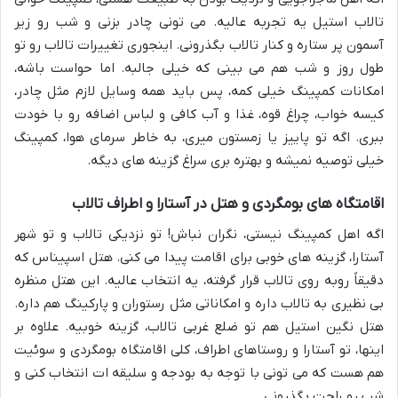
تالاب استیل یه تجربه عالیه. می تونی چادر بزنی و شب رو زیر
آسمون پر ستاره و کنار تالاب بگذرونی. اینجوری تغییرات تالاب رو تو
طول روز و شب هم می بینی که خیلی جالبه. اما حواست باشه،
امکانات کمپینگ خیلی کمه، پس باید همه وسایل لازم مثل چادر،
کیسه خواب، چراغ قوه، غذا و آب کافی و لباس اضافه رو با خودت
ببری. اگه تو پاییز یا زمستون میری، به خاطر سرمای هوا، کمپینگ
خیلی توصیه نمیشه و بهتره بری سراغ گزینه های دیگه.
اقامتگاه های بومگردی و هتل در آستارا و اطراف تالاب
اگه اهل کمپینگ نیستی، نگران نباش! تو نزدیکی تالاب و تو شهر
آستارا، گزینه های خوبی برای اقامت پیدا می کنی. هتل اسپیناس که
دقیقاً روبه روی تالاب قرار گرفته، یه انتخاب عالیه. این هتل منظره
بی نظیری به تالاب داره و امکاناتی مثل رستوران و پارکینگ هم داره.
هتل نگین استیل هم تو ضلع غربی تالاب، گزینه خوبیه. علاوه بر
اینها، تو آستارا و روستاهای اطراف، کلی اقامتگاه بومگردی و سوئیت
هم هست که می تونی با توجه به بودجه و سلیقه ات انتخاب کنی و
شب رو راحت بگذرونی.