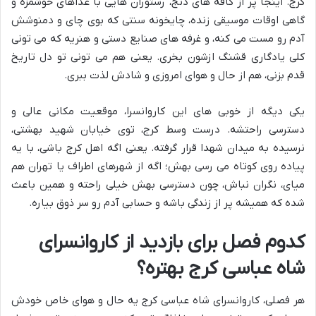
کرج. اینجا پر از کافه های دنج، رستوران هایی با غذاهای خوشمزه و
گاهی اوقات موسیقی زنده، چایخونه سنتی که بوی چای و دمنوشش
آدم رو مست می کنه، و غرفه های صنایع دستی و هنریه که می تونی
کلی یادگاری قشنگ ازشون بخری. یعنی هم می تونی تو دل تاریخ
قدم بزنی، هم از حال و هوای امروزی و شادش لذت ببری.
یکی دیگه از خوبی های این کاروانسرا، موقعیت مکانی عالی و
دسترسی راحتشه. درست وسط کرج، توی خیابان شهید بهشتی،
نرسیده به میدان شهدا قرار گرفته. یعنی اگه اهل کرج باشی، با یه
پیاده روی کوتاه می رسی بهش؛ اگه از شهرهای اطراف یا تهران هم
میای، نگران نباش، چون دسترسی بهش خیلی راحته و همین باعث
شده که همیشه پر از زندگی باشه و حسابی آدم رو سر ذوق بیاره.
کدوم فصل برای بازدید از کاروانسرای
شاه عباسی کرج بهتره؟
هر فصلی، کاروانسرای شاه عباسی کرج یه حال و هوای خاص خودش