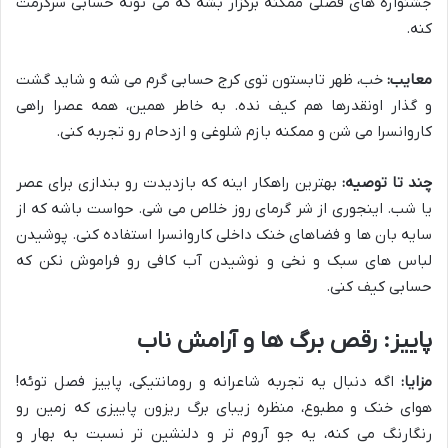
جشنواره های فصلی ممکنه برگزار بشه که می تونه حسابی سرگرمت
کنه.
معایب:
خب، ظهر تابستون توی کرج حسابی گرم می شه و شاید گشت
و گذار اونقدرها هم کیف نده. به خاطر همین، همه عصرا راهی
کاروانسرا می شن و ممکنه بازم شلوغی و ازدحام رو تجربه کنی.
چند تا توصیه:
بهترین راهکار اینه که بازدیدت رو بندازی برای عصر
یا شب. اینجوری از شر گرمای روز خلاص می شی. حواست باشه که از
سایه بان ها و فضاهای خنک داخلی کاروانسرا استفاده کنی. پوشیدن
لباس های سبک و نخی و نوشیدن آب کافی رو فراموش نکن که
حسابی کیف کنی.
پاییز: رقص برگ ها و آرامش ناب
مزایا:
اگه دنبال یه تجربه شاعرانه و رومانتیکی، پاییز فصل توئه!
هوای خنک و مطبوع، منظره زیبای برگ ریزون پاییزی که زمین رو
رنگارنگ می کنه، یه جو آروم تر و دلنشین تر نسبت به بهار و