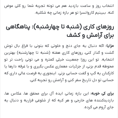
انتخاب روز و ساعت بازدید هم می تونه تجربه شما رو کلی عوض
کنه. ببینیم کاروانسرا تو هر بازه زمانی چه شکلیه.
روزهای کاری (شنبه تا چهارشنبه): پناهگاهی
برای آرامش و کشف
مزایا:
اگه دنبال یه جای دنج و خلوتی که بتونی با فراغ بال توش
گشت و گذار کنی، روزهای کاری هفته (شنبه تا چهارشنبه) بهترین
انتخابه. تو این روزا جمعیت خیلی کمتره و می تونی راحت تر تو
محوطه قدم بزنی، از جزئیات معماری عکس بگیری و با غرفه دارها یا
کارکنان یه گپ و گفت حسابی بزنی. اینجوری یه فرصت عالی داری که
حسابی تو دل تاریخ سفر کنی و آرامش رو تجربه کنی.
برای کی خوبه:
این بازه زمانی ایده آل برای محقق ها، عکاس ها،
بازدیدکننده های خارجی و هر کیه که از شلوغی فراریه و دنبال یه
جای آروم می گرده.