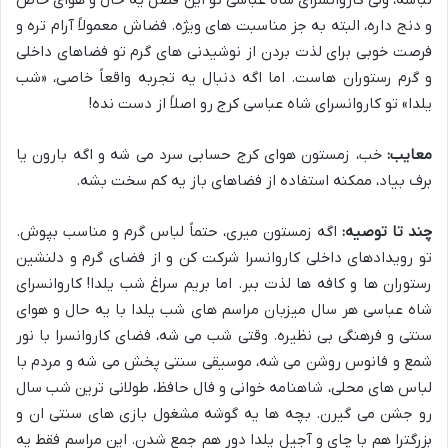
نباشه، ولی کاروانسرای شاه عباسی تو این فصل یه حال و هوای خاص
و دنج داره، البته به جز مناسبت های ویژه. فضاش معمولاً آرام تره و
فرصت خوبی برای لذت بردن از نوشیدنی های گرم تو فضاهای داخلی
و گرم رستوران هاست. اما اگه دنبال یه تجربه واقعاً خاصی، «شب
یلدا» تو کاروانسرای شاه عباسی کرج رو اصلاً از دست نده!
معایب:
خب، زمستون هوای کرج حسابی سرد می شه و اگه بارون یا
برف بیاد، ممکنه استفاده از فضاهای باز یه کم سخت بشه.
چند تا توصیه:
اگه زمستون میری، حتماً لباس گرم و مناسب بپوش.
تو رویدادهای داخلی کاروانسرا شرکت کن و از فضای گرم و دلنشین
رستوران ها و کافه ها لذت ببر. اما بریم سراغ شب یلدا! کاروانسرای
شاه عباسی هر سال میزبان مراسم های شب یلدا با یه حال و هوای
سنتی و فرهنگی بی نظیره. وقتی شب می شه، فضای کاروانسرا با نور
شمع و فانوس روشن می شه، موسیقی سنتی پخش می شه و مردم با
لباس های محلی، شاهنامه خوانی و فال حافظ، طولانی ترین شب سال
رو جشن می گیرن. بچه ها یه گوشه مشغول بازی های سنتی ان و
بزرگترا هم با چای و آجیل یلدا دور هم جمع شدن. این مراسم فقط یه