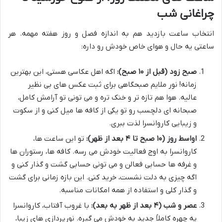
چراغانی شب
انتخاب ساعت بازدید هم به اندازه فصل و روز هفته مهمه. هر
ساعتی یه حال و هوای خاص خودش رو داره:
صبح زود (قبل از ۱۰ صبح):
اگه اهل عکاسی هستی، این بهترین
زمانه! نور ملایم صبحگاهی برای ثبت عکس های بی نظیر
عالیه. هوا هم تازه تر و خنک تره و می تونی تو آرامش کامل،
صبحانه ای دلچسب رو تو یکی از کافه ها میل کنی و از سکوت
و زیبایی کاروانسرا لذت ببری.
اواسط روز (۱۰ صبح تا ۴ بعد از ظهر):
تو این ساعت ها،
کاروانسرا به اوج فعالیت خودش می رسه. کافه ها، رستوران ها
و غرفه ها حسابی فعالن و می تونی حسابی گشت و گذار کنی و
اگه چیزی به دلت نشست، خرید کنی. این بازه زمانی برای گشت
و گذار کلی و استفاده از همه امکانات مناسبه.
عصر و شب (۴ بعد از ظهر به بعد):
با غروب آفتاب، کاروانسرا
یه چهره کاملاً جدید به خودش می گیره. نورپردازی های زیبا،