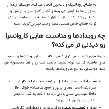
یه فضای رومانتیک و دلنشین ایجاد می کنه. موسیقی زنده از
رستوران ها به گوش می رسه و فضای کاروانسرا پر از شور و
نشاط می شه. اگه دنبال یه قرار دوستانه یا یه شام خانوادگی
تو یه فضای خاص هستی، عصر و شب بهترین گزینه ست.
چه رویدادها و مناسبت هایی کاروانسرا
رو دیدنی تر می کنه؟
کاروانسرای شاه عباسی کرج، گاهی اوقات میزبان رویدادها و مناسبت
های خاصیه که می تونه تجربه بازدید شما رو واقعاً منحصربه فرد
کنه. حواستون به تقویم رویدادها باشه:
شب یلدا:
همونطور که قبل تر گفتم، شب یلدا تو کاروانسرا یه
چیز دیگه است. فضای پرنور و شمع، شاهنامه خوانی، فال
حافظ، موسیقی سنتی و کلی برنامه دیگه، یه شب فراموش
نشدنی رو براتون رقم می زنه.
نوروز و تعطیلات رسمی:
تو ایام نوروز و تعطیلات، کاروانسرا