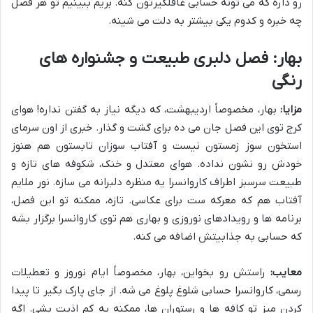
رو داره که می تونه حسابی غافلگیرتون کنه. بریم ببینیم تو هر فصل
چه خبره و کدوم یکی بیشتر به دلت می شینه.
بهار: فصل دلبری طبیعت و جشنواره های
رنگی
مزایا:
بهار، مخصوصاً اردیبهشت، که دیگه نیاز به گفتن نداره! هوای
کرج توی این فصل جان می ده برای گشت و گذار. خبری از اون سرمای
استخون سوز زمستون نیست و آفتاب سوزان تابستون هم هنوز
خودش رو نشون نداده. هوای معتدل و خنک، شکوفه های تازه و
طبیعت سرسبز اطراف کاروانسرا یه منظره دلبرانه می سازه. نور ملایم
آفتاب هم که معرکه ست برای عکاسی. تازه، ممکنه تو این فصل،
برنامه ها و رویدادهای نوروزی و بهاری هم توی کاروانسرا برگزار بشه
که حسابی به جذابیتش اضافه می کنه.
معایب:
راستش رو بخواین، بهار، مخصوصاً ایام نوروز و تعطیلات
رسمی، کاروانسرا حسابی شلوغ پلوغ می شه. از جای پارک بگیر تا پیدا
کردن میز تو کافه ها و رستوران ها، ممکنه یه کم اذیت بشی. اگه