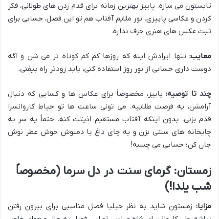
تابستون می سازه. پاییز بهترین زمانه برای قدم زدن های طولانی، فکر
کردن و عکاسی پاییزی. نور ملایم آفتاب هم تو این فصل، حسابی برای
ثبت عکس های هنری حرف نداره.
معایب:
تنها ایرادش اینه که روزها کم کم کوتاه تر می شن و اگه
دوست داری حسابی از نور روز استفاده کنی، باید زودتر راه بیفتی.
چند تا توصیه:
پاییز، مخصوصاً برای عکاس ها و کسایی که دنبال
آرامشن، یه فرصت طلاییه. می تونی ساعت ها تو حیاط کاروانسرا
قدم بزنی، بدون اینکه آفتاب مستقیم اذیتت کنه. حتماً یه سر به
چایخانه های سنتی بزن و یه چای داغ یا دمنوش خوش عطر نوش
جان کن؛ حسابی می چسبه!
زمستان: گرمای سنت در دل سرما (مخصوصاً
شب یلدا!)
مزایا:
زمستون شاید به نظر خیلیا فصل مناسبی برای بیرون رفتن