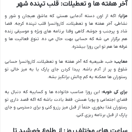
آخر هفته ها و تعطیلات: قلب تپنده شهر
مزایا:
اگه از اون دسته آدمایی هستی که عاشق هیجان و شور و
نشاطی، آخر هفته ها و تعطیلات، کاروانسرا قلب تپنده کرجه. فضا
شاد و پرجنب و جوشه، گاهی وقتا برنامه های ویژه و موسیقی زنده
هم برگزار می شه که حسابی بهت حال می ده. تنوع فعالیت ها و
غرفه ها هم تو این روزا بیشتره.
معایب:
خب، طبیعیه که آخر هفته ها و تعطیلات، کاروانسرا حسابی
شلوغ و پر از آدم باشه. پیدا کردن جای پارک یا یه میز خالی تو
رستوران ها ممکنه یه کم چالش برانگیز بشه.
برای کی خوبه:
این روزا مناسب خانواده ها و کساییه که دنبال یه
فضای اجتماعی و پویا هستن. فقط یادت باشه که اگه قصد داری تو
رستوران غذا بخوری، حتماً از قبل میز رزرو کنی و برای دسترسی و جای
پارک از قبل برنامه ریزی کنی.
ساعت های مختلف روز: از طلوع خورشید تا