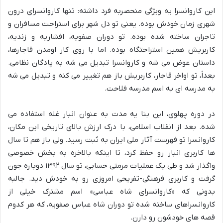
این کاروانسرا یه ویژگی منحصربه فرد داشته: تنها کاروانسرای درون
شهری زمان خودش بوده. یعنی تو دل شهر برای استراحت مسافران و
تاجران ساخته شده بوده. تو دوران صفویه، افشاریه و زندیه،
کاربریش همین استراحتگاه بوده. اما با روی کار اومدن قاجارها،
داستان عوض می شه و کاروانسرا تبدیل می شه به پادگان نظامی.
بعداً، تو اواخر قاجار، کاربریش باز هم تغییر می کنه و تبدیل می شه
به مدرسه ای به اسم مدرسه فلاحت.
در دوره پهلوی، این بنا یه مدت به عنوان انبار غله استفاده می
شده. بعد از انقلاب اسلامی، با درک ارزش بالای تاریخی این مکان،
کاروانسرا تو فهرست آثار ملی ایران به ثبت رسید. ولی باز هم تا سال
ها کاربری انبار رو حفظ کرد، تا اینکه بالاخره به بخش خصوصی
واگذار شد و طی یک عملیات مرمتی حسابی، تو سال ۱۳۹۲ دوباره جون
گرفت و کاربری فرهنگی-تفریحی امروزی رو به خودش دید. جالبه
بدونی که «کاروانسرای شاه عباسی» اسم مشترک خیلی از
کاروانسراهای ساخته شده تو دوران شاه عباس صفویه، که هر کدوم
قصه های خودشون رو دارن.