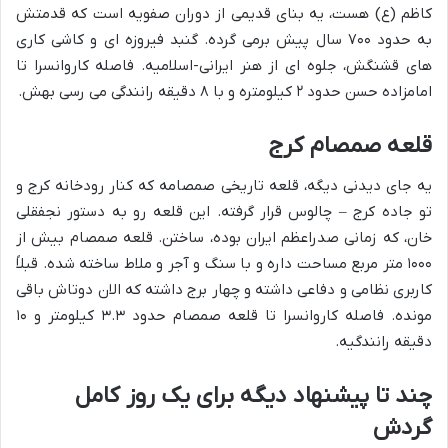
کاظم (ع) هست، یه بنای قدیمی از دوران صفویه است که قدمتش
به حدود ۷۰۰ سال پیش برمی گرده. گنبد فیروزه ای و کاشی کاری
های قشنگش، جلوه ای از هنر ایرانی-اسلامیه. فاصله کاروانسرا تا
امامزاده حسن حدود ۲ کیلومتره و با ۸ دقیقه رانندگی می رسی بهش.
قلعه صمصام کرج
یه جای دیدنی دیگه، قلعه تاریخی صمصامه که کنار رودخانه کرج و
تو جاده کرج – چالوس قرار گرفته. این قلعه رو به دستور نجفقلی
خان، که زمانی صدراعظم ایران بوده، ساختن. قلعه صمصام بیش از
۱۰۰۰ متر مربع مساحت داره و با سنگ و آجر و ملاط ساخته شده. قبلاً
کاربری نظامی و دفاعی داشته و چهار برج داشته که الان دوتاش باقی
مونده. فاصله کاروانسرا تا قلعه صمصام حدود ۳.۳ کیلومتر و ۱۰
دقیقه رانندگیه.
چند تا پیشنهاد دیگه برای یک روز کامل
گردش