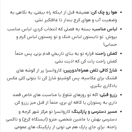
هوا رو چک کن:
همیشه قبل از اینکه راه بیفتی، یه نگاهی به
وضعیت آب و هوای کرج بنداز تا غافلگیر نشی.
لباس مناسب:
بسته به فصلی که انتخاب کردی، لباس مناسب
بپوش. تو تابستون لباس خنک و تو زمستون لباس گرم و
حسابی!
کفش راحت:
قراره تو یه بنای تاریخي قدم بزنی، پس حتماً
کفش راحت پات کن که اذیت نشی.
شارژ کافی تلفن همراه/دوربین:
کاروانسرا پر از گوشه های
قشنگ برای عکاسیه، پس گوشیتو شارژ کن تا بتونی کلی عکس
یادگاری بگیری.
رزرو قبلی:
اگه تو روزهای شلوغ یا مناسبت های خاص قصد
داری به رستوران یا کافه ای بری، حتماً از قبل میز رزرو کن.
مسیر دسترسی و پارکینگ:
کاروانسرا تو مرکز شهر کرجه و
دسترسی بهش با ماشین شخصی، مترو (ایستگاه کرج) و تاکسی
راحته. برای جای پارک هم می تونی از پارکینگ های عمومی