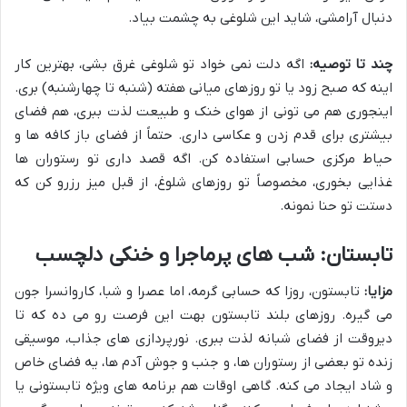
دنبال آرامشی، شاید این شلوغی به چشمت بیاد.
چند تا توصیه:
اگه دلت نمی خواد تو شلوغی غرق بشی، بهترین کار
اینه که صبح زود یا تو روزهای میانی هفته (شنبه تا چهارشنبه) بری.
اینجوری هم می تونی از هوای خنک و طبیعت لذت ببری، هم فضای
بیشتری برای قدم زدن و عکاسی داری. حتماً از فضای باز کافه ها و
حیاط مرکزی حسابی استفاده کن. اگه قصد داری تو رستوران ها
غذایی بخوری، مخصوصاً تو روزهای شلوغ، از قبل میز رزرو کن که
دستت تو حنا نمونه.
تابستان: شب های پرماجرا و خنکی دلچسب
مزایا:
تابستون، روزا که حسابی گرمه، اما عصرا و شبا، کاروانسرا جون
می گیره. روزهای بلند تابستون بهت این فرصت رو می ده که تا
دیروقت از فضای شبانه لذت ببری. نورپردازی های جذاب، موسیقی
زنده تو بعضی از رستوران ها، و جنب و جوش آدم ها، یه فضای خاص
و شاد ایجاد می کنه. گاهی اوقات هم برنامه های ویژه تابستونی یا