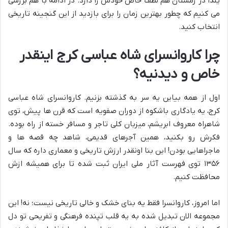
یلدا در زمستان هم لطف خاص خودش را دارد. در ادامه با هم بررسی
می کنیم که چطور بهترین زمان را برای بازدید از این گنجینه تاریخی
انتخاب کنید.
چرا کاروانسرای شاه عباسی کرج اینقدر
خاص و دیدنیه؟
اول از همه بیاین یه سر به گذشته بزنیم. کاروانسرای شاه عباسی
کرج، یه یادگاری باشکوه از دوران صفویه است که قرن ها پیش، توی
شاهراه معروف ابریشم، میزبان کلی تاجر و مسافر خسته از راه بوده.
فکرش رو بکنید، همین آجرهای قدیمی، شاهد چه قصه ها و
ماجراهایی بودن! این بنا اونقدر ارزش تاریخی و معماری داره که سال
۱۳۵۶ توی فهرست آثار ملی ایران ثبت شده تا برای همیشه ازش
محافظت کنیم.
اما امروز، کاروانسرا فقط یه بنای خشک و خالی تاریخی نیست؛ نه! این
مجموعه الان تبدیل شده به یه قلب تپنده فرهنگی و تفریحی تو دل