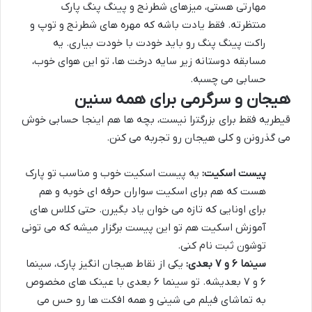
مهارتی هستی، میزهای شطرنج و پینگ پنگ پارک
منتظرته. فقط یادت باشه که مهره های شطرنج و توپ و
راکت پینگ پنگ رو باید خودت با خودت بیاری. یه
مسابقه دوستانه زیر سایه درخت ها، تو این هوای خوب،
حسابی می چسبه.
هیجان و سرگرمی برای همه سنین
قیطریه فقط برای بزرگترا نیست، بچه ها هم اینجا حسابی خوش
می گذرونن و کلی هیجان رو تجربه می کنن.
پیست اسکیت:
یه پیست اسکیت خوب و مناسب تو پارک
هست که هم برای اسکیت سواران حرفه ای خوبه و هم
برای اونایی که تازه می خوان یاد بگیرن. حتی کلاس های
آموزش اسکیت هم تو این پیست برگزار میشه که می تونی
توشون ثبت نام کنی.
سینما ۶ و ۷ بعدی:
یکی از نقاط هیجان انگیز پارک، سینما
۶ و ۷ بعدیشه. تو سینما ۶ بعدی با عینک های مخصوص
به تماشای فیلم می شینی و همه افکت ها رو حس می