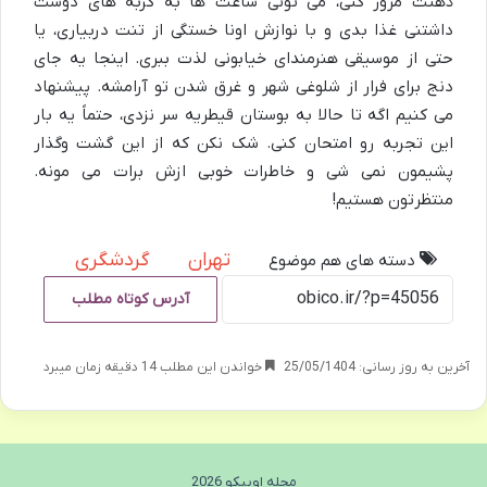
ذهنت مرور کنی، می تونی ساعت ها به گربه های دوست
داشتنی غذا بدی و با نوازش اونا خستگی از تنت دربیاری، یا
حتی از موسیقی هنرمندای خیابونی لذت ببری. اینجا یه جای
دنج برای فرار از شلوغی شهر و غرق شدن تو آرامشه. پیشنهاد
می کنیم اگه تا حالا به بوستان قیطریه سر نزدی، حتماً یه بار
این تجربه رو امتحان کنی. شک نکن که از این گشت وگذار
پشیمون نمی شی و خاطرات خوبی ازش برات می مونه.
منتظرتون هستیم!
تهران
گردشگری
دسته های هم موضوع
آدرس کوتاه مطلب
آخرین به روز رسانی: 25/05/1404
خواندن این مطلب 14 دقیقه زمان میبرد
مجله اوبیکو 2026