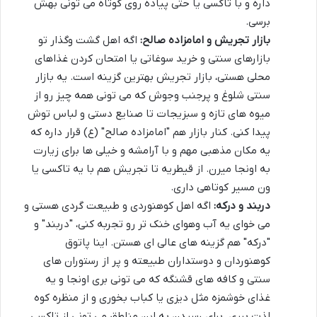
داره و با تاکسی یا حتی پیاده روی کوتاه می تونی بهش
برسی.
بازار تجریش و امامزاده صالح:
اگه اهل گشت وگذار تو
بازارهای سنتی و خرید سوغاتی یا امتحان کردن غذاهای
محلی هستی، بازار تجریش بهترین گزینه است. یه بازار
سنتی شلوغ و پرجنب وجوش که می تونی همه چیز رو از
میوه های تازه و سبزیجات تا صنایع دستی و لباس توش
پیدا کنی. کنار بازار هم "امامزاده صالح" (ع) قرار داره که
یه مکان مذهبی مهم و با آرامشه و خیلی ها برای زیارت
به اونجا میرن. از قیطریه تا تجریش هم با یه تاکسی یا
ون مسیر کوتاهی داری.
دربند و درکه:
اگه اهل کوهنوردی و طبیعت گردی هستی و
می خوای یه آب وهوای خنک تر رو تجربه کنی، "دربند" و
"درکه" هم گزینه های عالی ای هستن. اینا پاتوق
کوهنوردان و دوستداران طبیعته و پر از رستوران های
سنتی و کافه های قشنگه که می تونی بری اونجا و یه
غذای خوشمزه مثل دیزی یا کباب بخوری و از منظره کوه
لذت ببری. برای رسیدن به این مناطق می تونی از تاکسی