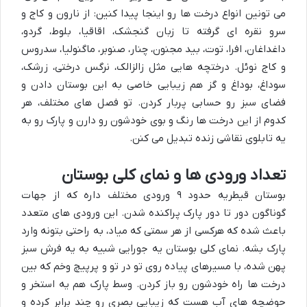
می تونین انواع درخت ها رو اینجا پیدا کنین: از نارون و کاج و
سرو نقره ای گرفته تا زبان گنجشک، اقاقیا، بلوط، گردو،
داغداغان، افرا، توت، بید مجنون، چنار، صنوبر، ماگنولیا، سدروس
و کاج نوئل. درختچه هایی مثل زالزالک، نرگس درختی، زرشک،
سوداغ، بوداغ و گز هم زیبایی خاصی به این بوستان دادن و
فضای سبز رو حسابی پربار کردن. تو فصل های مختلف، هر
کدوم از این درخت ها رنگ و بوی خودشون رو دارن و پارک رو به
یه تابلوی نقاشی زنده تبدیل می کنن.
تعداد ورودی ها و نمای کلی بوستان
بوستان قیطریه حدود ۹ ورودی مختلف داره که از جهات
گوناگون دور تا دور پارک پراکنده شدن. این ورودی های متعدد
باعث شده که هرکسی از هر سمتی که میاد، به راحتی بتونه وارد
پارک بشه. نمای کلی بوستان یه جورایی شبیه به یه فرش سبز
پهن شده، با مسیرهای پیاده روی تو در تو و پرپیچ وخم که بین
درخت ها راه خودشون رو باز کردن. وسط پارک هم یه استخر و
حوضچه های آب هست که زیبایی بصری رو چند برابر کرده و