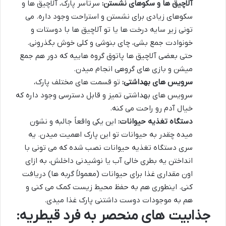
آلاچیق ها و سکوهای نشستن:
سرتاسر پارک، آلاچیق ها و
سکوهای زیادی برای نشستن و استراحت وجود داره. می
تونی زیر سایه درخت ها یا تو آلاچیق ها با دوستات و
خونوادت جمع بشی، چای بنوشی و کلی خوش بگذرونی.
حتی بعضی آلاچیق ها پاتوق گروه هاییه که دور هم جمع
میشن و بازی های گروهی انجام میدن.
سرویس های بهداشتی:
تو قسمت های مختلف پارک،
سرویس های بهداشتی تمیز و قابل دسترسی وجود داره که
خیال آدم رو راحت می کنه.
دستگاه تغذیه حیوانات:
این یکی واقعاً جالبه و نشون
میده چقدر به حیوانات تو این پارک اهمیت میدن. یه
سری دستگاه تغذیه حیوانات نصب شده که می تونی با
انداختن یه بطری خالی آب یا نوشیدنی داخلش، به ازای
اون مقداری غذا برای حیوانات (معمولاً گربه ها) دریافت
کنی. اینطوری هم به حفظ محیط زیست کمک می کنی و
هم به موجودات دوست داشتنی پارک غذا میدی.
جذابیت های منحصر به فرد قیطریه: