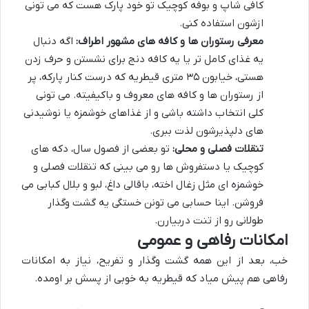
کافی شاپ و بوفه کوچیک تو خود پارک هست که می تونی
ازشون استفاده کنی.
معرفی رستوران ها و کافه های مشهور اطراف:
اگه دنبال
یه غذای کامل تر یا یه کافه دنج برای نشستن و حرف زدن
هستی، خیابون ۳۵ متری قیطریه که درست کنار پارکه، پر
از رستوران ها و کافه های معروف و باکیفیته. می تونی
کلی انتخاب داشته باشی و از غذاهای خوشمزه یا نوشیدنی
های دلپذیرشون لذت ببری.
تنقلات فصلی و محلی:
تو بعضی از فصول سال، دکه های
کوچیک یا دستفروش ها رو می بینی که تنقلات فصلی و
خوشمزه ای مثل زغال اخته، باقالی داغ، لبو و بلال کبابی می
فروشن. اینا حسابی می تونن خستگی یه گشت وگذار
طولانی رو از تنت دربیارن.
امکانات رفاهی و عمومی
خب، بعد از این همه گشت وگذار و تفریح، نیاز به امکانات
رفاهی هم پیش میاد که قیطریه به خوبی از پسش بر اومده.