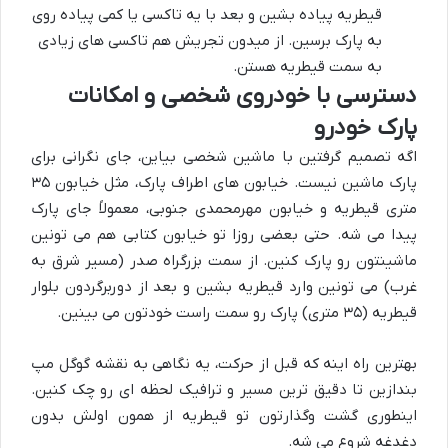
قیطریه پیاده بشین و بعد با یه تاکسی یا کمی پیاده روی
به پارک برسین. از میدون تجریش هم تاکسی های زیادی
به سمت قیطریه هستن.
دسترسی با خودروی شخصی و امکانات
پارک خودرو
اگه تصمیم گرفتین با ماشین شخصی بیاین، جای نگرانی برای
پارک ماشین نیست. خیابون های اطراف پارک، مثل خیابون ۳۵
متری قیطریه و خیابون مهرمحمدی جنوبی، معمولاً جای پارک
پیدا می شه. حتی بعضی روزا تو خیابون کتابی هم می تونین
ماشینتون رو پارک کنین. از سمت بزرگراه صدر (مسیر شرق به
غرب) می تونین وارد قیطریه بشین و بعد از دوربرگردون بلوار
قیطریه (۳۵ متری) پارک رو سمت راست خودتون می بینین.
بهترین راه اینه که قبل از حرکت، یه نگاهی به نقشه گوگل مپ
بندازین تا دقیق ترین مسیر و ترافیک لحظه ای رو چک کنین.
اینطوری گشت وگذارتون تو قیطریه از همون اولش بدون
دغدغه شروع می شه.