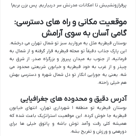
پرفرازونشیبش تا امکانات مدرنش سر دربیاریم. پس بزن بریم!
موقعیت مکانی و راه های دسترسی:
گامی آسان به سوی آرامش
بوستان قیطریه مثل یه مروارید سبز تو شمال تهران می درخشه.
این پارک جذاب دقیقاً تو محله قیطریه قرار گرفته و از شمال به
فرمانیه، از جنوب به میدان پیروز و بزرگراه صدر، از شرق به
چیذر و از غرب به خود قیطریه و خیابون شریعتی محدود می
شه. یعنی یه جورایی انگار تو دل شمال شهره و دسترسی بهش
هم خیلی راحته.
آدرس دقیق و محدوده های جغرافیایی
بوستان قیطریه تو منطقه ۱ شهرداری تهران، انتهای خیابون
قیطریه جا خوش کرده. این موقعیت استراتژیک باعث شده که
همیشه کلی رفت وآمد توش باشه و پاتوق خیلی ها برای
دورهمی و ورزش و تفریح بشه.