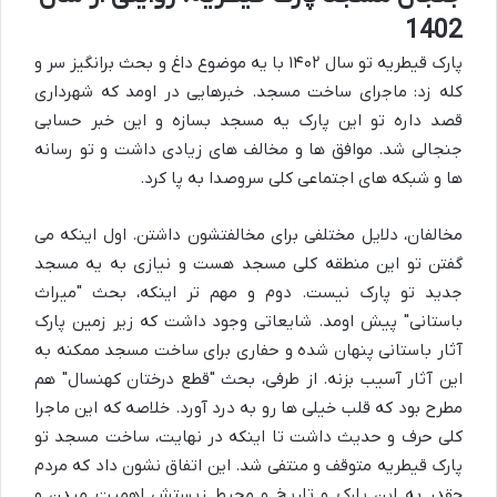
1402
پارک قیطریه تو سال ۱۴۰۲ با یه موضوع داغ و بحث برانگیز سر و
کله زد: ماجرای ساخت مسجد. خبرهایی در اومد که شهرداری
قصد داره تو این پارک یه مسجد بسازه و این خبر حسابی
جنجالی شد. موافق ها و مخالف های زیادی داشت و تو رسانه
ها و شبکه های اجتماعی کلی سروصدا به پا کرد.
مخالفان، دلایل مختلفی برای مخالفتشون داشتن. اول اینکه می
گفتن تو این منطقه کلی مسجد هست و نیازی به یه مسجد
جدید تو پارک نیست. دوم و مهم تر اینکه، بحث "میراث
باستانی" پیش اومد. شایعاتی وجود داشت که زیر زمین پارک
آثار باستانی پنهان شده و حفاری برای ساخت مسجد ممکنه به
این آثار آسیب بزنه. از طرفی، بحث "قطع درختان کهنسال" هم
مطرح بود که قلب خیلی ها رو به درد آورد. خلاصه که این ماجرا
کلی حرف و حدیث داشت تا اینکه در نهایت، ساخت مسجد تو
پارک قیطریه متوقف و منتفی شد. این اتفاق نشون داد که مردم
چقدر به این پارک و تاریخ و محیط زیستش اهمیت میدن و