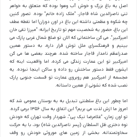
اصل یه باغ بزرگ و خوش آب وهوا بوده که متعلق به خواهر
تنی ناصرالدین شاه قاجار، "ملک زاده خانم" بوده. تصور کنین
چه شکوه و عظمتی داشته این باغ در اون دوران! اما نقطه عطف
این باغ، حضور یه شخصیت مهم تو تاریخ ایرانه: "میرزا تقی خان
امیرکبیر". می گن ساختمانی که الان تو ضلع شمال غربی پارک می
بینیم و فرهنگسرای ملل توش قرار داره، به دستور همین
صدراعظم نامدار قاجار ساخته شده. هرچند بعضی ها می گن
امیرکبیر تو این عمارت زندگی می کرده، اما واقعیت اینه که
ایشون فقط دستور ساختش رو داده و ساکن اینجا نبوده. یه
مجسمه از امیرکبیر هم روبروی عمارت تو قسمت جنوبی پارک
نصب شده که نشونی از همین داستانه.
اما چطور این باغ سلطنتی تبدیل به یه بوستان عمومی شد که
امروز ما ازش لذت می بریم؟ این اتفاق به سال ۱۳۵۶ برمی گرده.
تو اون زمان، "غلامرضا نیک پی"، شهردار وقت تهران که خودش
نوه دختری ظل السلطان (پسر ناصرالدین شاه) بود، با یه حرکت
سخاوتمندانه، بخشی از زمین های موروثی خودش رو وقف