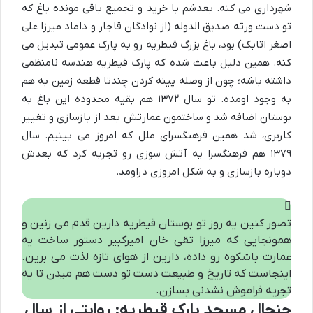
شهرداری می کنه. بعدشم با خرید و تجمیع باقی مونده باغ که
تو دست ورثه صدیق الدوله (از نوادگان قاجار و داماد میرزا علی
اصغر اتابک) بود، باغ بزرگ قیطریه رو به پارک عمومی تبدیل می
کنه. همین دلیل باعث شده که پارک قیطریه هندسه نامنظمی
داشته باشه؛ چون از وصله پینه کردن چندتا قطعه زمین به هم
به وجود اومده. تو سال ۱۳۷۲ هم بقیه محدوده این باغ به
بوستان اضافه شد و ساختمون عمارتش بعد از بازسازی و تغییر
کاربری، شد همین فرهنگسرای ملل که امروز می بینیم. سال
۱۳۷۹ هم فرهنگسرا یه آتش سوزی رو تجربه کرد که بعدش
دوباره بازسازی و به شکل امروزی دراومد.
تصور کنین یه روز تو بوستان قیطریه دارین قدم می زنین و
همونجایی که میرزا تقی خان امیرکبیر دستور ساخت یه
عمارت باشکوه رو داده، دارین از هوای تازه لذت می برین.
اینجاست که تاریخ و طبیعت دست تو دست هم میدن تا یه
تجربه فراموش نشدنی بسازن.
جنجال مسجد پارک قیطریه: روایتی از سال