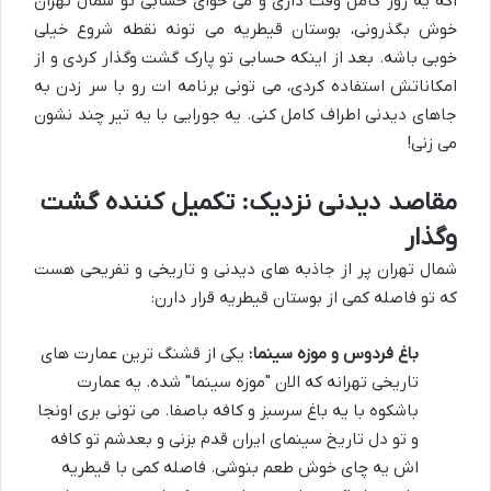
اگه یه روز کامل وقت داری و می خوای حسابی تو شمال تهران
خوش بگذرونی، بوستان قیطریه می تونه نقطه شروع خیلی
خوبی باشه. بعد از اینکه حسابی تو پارک گشت وگذار کردی و از
امکاناتش استفاده کردی، می تونی برنامه ات رو با سر زدن به
جاهای دیدنی اطراف کامل کنی. یه جورایی با یه تیر چند نشون
می زنی!
مقاصد دیدنی نزدیک: تکمیل کننده گشت
وگذار
شمال تهران پر از جاذبه های دیدنی و تاریخی و تفریحی هست
که تو فاصله کمی از بوستان قیطریه قرار دارن:
باغ فردوس و موزه سینما:
یکی از قشنگ ترین عمارت های
تاریخی تهرانه که الان "موزه سینما" شده. یه عمارت
باشکوه با یه باغ سرسبز و کافه باصفا. می تونی بری اونجا
و تو دل تاریخ سینمای ایران قدم بزنی و بعدشم تو کافه
اش یه چای خوش طعم بنوشی. فاصله کمی با قیطریه