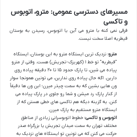
مسیرهای دسترسی عمومی: مترو، اتوبوس
و تاکسی
فرقی نمی کنه با مترو می آین یا اتوبوس، رسیدن به بوستان
قیطریه اصلا سخت نیست.
مترو:
نزدیک ترین ایستگاه مترو به این بوستان، ایستگاه
"قیطریه" تو خط ۱ (کهریزک-تجریش) هست. وقتی از مترو
پیاده می شین، تا پارک حدود ۱۵ تا ۲۰ دقیقه پیاده روی
دارین. اگه حال پیاده روی ندارین، می تونین همونجا سوار
ون هایی بشین که به سمت چیذر میرن؛ این ون ها دقیقاً
از کنار پارک رد میشن و شما رو جلوی در پارک پیاده می
کنن. یه گزینه دیگه هم تاکسی های خطی هستن که از
ایستگاه مترو مستقیم به پارک میرن.
اتوبوس و تاکسی:
خطوط اتوبوسرانی زیادی از مناطق
مختلف تهران به سمت میدان تجریش یا بزرگراه صدر
حرکت می کنن که می تونین تو ایستگاه های نزدیک به