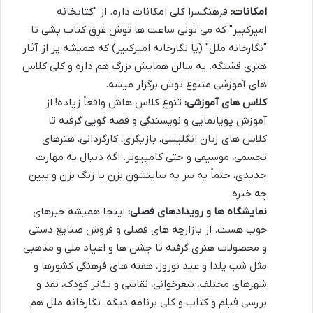
امکانات:
فرهنگسرا کلی امکانات داره. از "کتابخانه
امیرکبیر" که می تونی ساعت ها توش غرق کتاب بشی تا
"نگارخانه ملل" (یا نگارخانه امیرکبیر) که همیشه پر از آثار
هنری قشنگه. یه سالن همایش بزرگ هم داره و کلی کلاس
های آموزشی متنوع توش برگزار میشه.
کلاس های آموزشی:
تنوع کلاس هاش واقعاً زیاده! از
آموزش پویانمایی و نویسندگی و قصه گویی گرفته تا
کلاس های زبان انگلیسی، بازیگری، کارگردانی، هنرهای
تجسمی، موسیقی و حتی کامپیوتر. اگه دنبال یه مهارت
جدیدی، حتماً یه سر به سایتشون بزن یا زنگ بزن و ببین
چه خبره.
نمایشگاه ها و رویدادهای فصلی:
اینجا همیشه خبرهای
خوب هست. از بازارچه های فصلی و فروش صنایع دستی
و محصولات هنری گرفته تا جشن ها و اعیاد ملی و مذهبی
مثل شب یلدا و عید نوروز، هفته های فرهنگی کشورها و
شهرهای مختلف، شعرخوانی، نقاشی و تئاتر کودک، نقد و
بررسی فیلم و کتاب و کلی برنامه دیگه. نگارخانه ملل هم