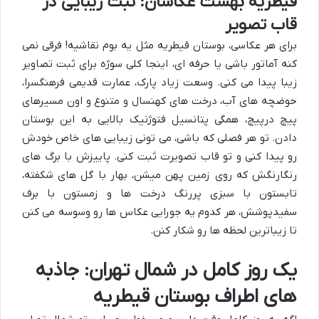
قیطریه بهشت عکاسان: ثبت زیبایی در
قاب تصویر
برای هر عکاسی، بوستان قیطریه مثل یه بوم نقاشیه! فرقی نمی
کنه آماتور باشی یا حرفه ای، اینجا کلی سوژه برای ثبت تصاویر
زیبا پیدا می کنی. وسعت زیاد پارک، عمارت قدیمی فرهنگسرا،
حوضچه های آب، درخت های کهنسال و متنوع و اون مسیرهای
پیچ درپیچ، همگی پتانسیل فتوژنیک بالایی به این بوستان
دادن. تو هر فصلی که باشی، می تونی زیبایی های خاص خودش
رو پیدا کنی و تو قاب تصویرت ثبت کنی. پاییزش با برگ های
رنگارنگش که روی زمین پهن میشن، بهار با گل های شکفته،
تابستون با سبزی پررنگ درخت ها و زمستون با برف
سفیدپوشش، هر کدوم یه جورایی عکاس ها رو وسوسه می کنن
تا زیباترین لحظه ها رو شکار کنن.
یک روز کامل در شمال تهران: جاذبه
های اطراف بوستان قیطریه