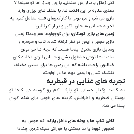
کنی (مثل باد، لرزش صندلی، بارون و…). اما تو سینما ۷
بعدی، علاوه بر این افکت ها، با تفنگ های لیزری وارد
بازی می شی و می تونی با کاراکترهای فیلم تعامل کنی. یه
تجربه حسابی هیجان انگیز و پر از آدرنالین!
زمین های بازی کودکان:
برای کوچولوها هم چندتا زمین
بازی مجهز و ایمن در نظر گرفته شده. تاب و سرسره و
وسایل بازی متنوع اینجا هست که بچه ها می تونن
ساعت ها توش مشغول بشن و حسابی انرژی تخلیه کنن.
خیالتون راحت باشه که این زمین ها برای سنین مختلف
تفکیک شدن و ایمنی بچه ها در اولویته.
تجربه های غذایی در قیطریه
یه گشت وگذار حسابی تو پارک، آدم رو گرسنه می کنه! تو
بوستان قیطریه و اطرافش، گزینه های خوبی برای شکم گردی
پیدا می شه.
کافی شاپ ها و بوفه های داخل پارک:
اگه هوس یه
فنجون قهوه یا یه بستنی یا خوراکی سبک کردی، چندتا