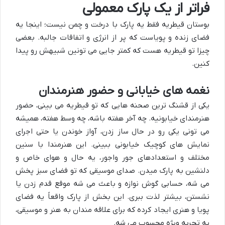
فراتر از یک پارک معمولی
بوستان قیطریه فقط یه پارک با درخت و چمن نیست؛ اینجا یه
فضای زنده و پویاست که پر از انرژی و اتفاقات جالبه. بعضی
چیزا تو قیطریه هست که کمتر جایی می تونین شبیهش رو پیدا
کنین.
نغمه های خیابانی و حضور هنرمندان
یکی از قشنگ ترین صحنه هایی که تو قیطریه می بینی، حضور
هنرمندای خیابونیه. چه آخر هفته باشه، چه وسط هفته، همیشه
می تونی یکی رو در حال ساز زدن، آواز خوندن یا حتی اجرای
نمایش های کوچیک خیابونی ببینی. این هنرمندا با سنین
مختلف و استعدادهای جور واجور، یه حال و هوای خاص و
دلنشین به پارک میدن. صدای موسیقی که تو فضای سبز پخش
می شه، حسابی گوش نوازه و باعث می شه موقع قدم زدن یا
نشستن، بیشتر لذت ببری. این بخش از پارک واقعاً یه فضای
پویا و هنری ایجاد کرده که برای علاقه مندان به هنر و موسیقی،
یه تجربه ویژه محسوب می شه.